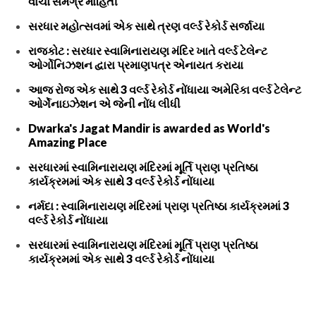
વાંચો સમગ્ર માહિતી
સરધાર મહોત્સવમાં એક સાથે ત્રણ વર્લ્ડ રેકોર્ડ સર્જાયા
રાજકોટ : સરધાર સ્વામિનારાયણ મંદિર ખાતે વર્લ્ડ ટેલેન્ટ
ઓર્ગોનિઝશન દ્વારા પ્રમાણપત્ર એનાયત કરાયા
આજ રોજ એક સાથે 3 વર્લ્ડ રેકોર્ડ નોંધાયા અમેરિકા વર્લ્ડ ટેલેન્ટ
ઓર્ગેનાઇઝેશન એ જેની નોંધ લીધી
Dwarka's Jagat Mandir is awarded as World's
Amazing Place
સરધારમાં સ્વામિનારાયણ મંદિરમાં મૂર્તિ પ્રાણ પ્રતિષ્ઠા
કાર્યક્રમમાં એક સાથે 3 વર્લ્ડ રેકોર્ડ નોંધાયા
નર્મદા : સ્વામિનારાયણ મંદિરમાં પ્રાણ પ્રતિષ્ઠા કાર્યક્રમમાં 3
વર્લ્ડ રેકોર્ડ નોંધાયા
સરધારમાં સ્વામિનારાયણ મંદિરમાં મૂર્તિ પ્રાણ પ્રતિષ્ઠા
કાર્યક્રમમાં એક સાથે 3 વર્લ્ડ રેકોર્ડ નોંધાયા