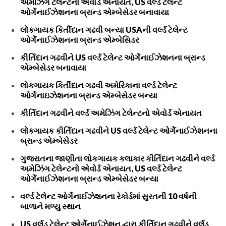
અમેઝિંગ ટેલેન્ટનો એવોર્ડ એનાયત, US વર્લ્ડ ટેલેન્ટ
ઓર્ગેનાઈઝેશનના બ્રાન્ડ એમ્બેસેડર બનાવાયા
લોકગાયક કિર્તીદાન ગઢવી બન્યા USAની વર્લ્ડ ટેલેન્ટ
ઓર્ગેનાઈઝેશનના બ્રાન્ડ એમ્બેસિડર
કીર્તિદાન ગઢવીને US વર્લ્ડ ટેલેન્ટ ઓર્ગેનાઈઝેશનના બ્રાન્ડ
એમ્બેસેડર બનાવાયા
લોકગાયક કિર્તીદાન ગઢવી અમેરિકાના વર્લ્ડ ટેલેન્ટ
ઓર્ગેનાઇઝેશનના બ્રાન્ડ એમ્બેસેડર બન્યા
કીર્તિદાન ગઢવીને વર્લ્ડ અમેઝિંગ ટેલેન્ટનો એવોર્ડ એનાયત
લોકગાયક કીર્તિદાન ગઢવીને US વર્લ્ડ ટેલેન્ટ ઓર્ગેનાઈઝેશનના
બ્રાન્ડ એમ્બેસેડર
ગુજરાતના જાણીતા લોકગાયક કલાકાર કીર્તિદાન ગઢવીને વર્લ્ડ
અમેઝિંગ ટેલેન્ટનો એવોર્ડ એનાયત, US વર્લ્ડ ટેલેન્ટ
ઓર્ગેનાઈઝેશનના બ્રાન્ડ એમ્બેસેડર બન્યા
વર્લ્ડ ટેલેન્ટ ઓર્ગેનાઈઝેશનના રેકોર્ડમાં સુરતની 10 વર્ષની
બાળાને મળ્યુ સ્થાન
US વર્લ્‌ડ ટેલેન્ટ ઓર્ગેનાઈઝેશન દ્વારા કીર્તિદાન ગઢવીને વર્લ્‌ડ