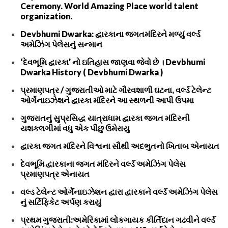
Ceremony. World Amazing Place world talent
organization.
Devbhumi Dwarka: દ્વારકાના જગતમંદિરને મળ્યું વર્લ્ડ
અમેઝિંગ પેલેસનું સન્માન
‘દેવભૂમિ દ્વારકા’ નો ઇતિહાસ જાણવા જેવો છે । Devbhumi
Dwarka History ( Devbhumi Dwarka )
પ્રમાણપત્ર / ગુજરાતીઓ માટે ગૌરવશાળી ઘટના, વર્લ્ડ ટેલેન્ટ
ઓર્ગેનાઇઝેશને દ્વારકા મંદિરને આ સ્થળની આપી ઉપમા
ગુજરાતનું સુપ્રસિદ્ધ યાત્રાધામ દ્વારકા જગત મંદિરની
યશકલગીમાં વધુ એક પીંછુ ઉમેરાયુ
દ્વારકા જગત મંદિરને વિશ્વના સૌથી અદભુતનો ખિતાબ એનાયત
દેવભૂમિ દ્વારકાના જગત મંદિરને વર્લ્ડ અમેઝિંગ પેલેસ
પ્રમાણપત્ર એનાયત
વલ્ડ ટેલેન્ટ ઓર્ગેનાઇઝેશન દ્વારા દ્વારકાને વર્લ્ડ અમેઝિંગ પેલેસ
નું સર્ટિફિકેટ અર્પણ કરાયું
પ્રથમ ગુજરાતી:અમેરિકામાં લોકગાયક કીર્તિદાન ગઢવીને વર્લ્ડ