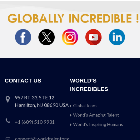
CONTACT US
WORLD’S
INCREDIBLES
957 RT 33, STE 12,
Hamilton, NJ 08690 USA
Global Icons
World’s Amazing Talent
+1 (609) 510 9931
World’s Inspiring Humans
connect@worldtalentorg.