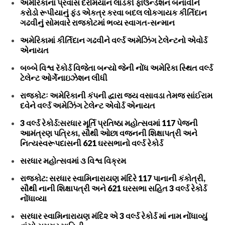
અમેરિકાના પ્રવાસ દરમિયાન લાડકી ફાઉન્ડેશન બનાવીને
કરોડો રૂપીયાનું ફંડ એકત્ર કરવા બદલ લોકગાયક કીર્તિદાન
ગઢવીનું સોમવારે રાજકોટમાં ભવ્ય સ્વાગત-સન્માન
અમેરિકામાં કીર્તિદાન ગઢવીને વર્લ્ડ અમેઝિંગ ટેલેન્ટનો એવોર્ડ
એનાયત
બબ્બે વિશ્વ રૅકોર્ડ વિજેતા બન્યો જેની નોંધ અમેરિકા સ્થિત વર્લ્ડ
ટેલેન્ટ ઓર્ગેનાઇઝેશન લીધી
રાજકોટઃ અમેરિકાની કંપની દ્વારા જય વસાવડા તેમજ સાંઈરામ
દવેને વર્લ્ડ અમેઝિંગ ટેલેન્ટ એવોર્ડ એનાયત
3 વર્લ્ડ રેકોર્ડ:સરધાર મૂર્તિ પ્રતિષ્ઠા મહોત્સવમાં 117 પેજની
આમંત્રણ પત્રિકા, સૌથી ઓછા વજનની શિક્ષાપત્રી અને
નિત્યસ્વરૂપદાસની 621 ઘરસભાનો વર્લ્ડ રેકોર્ડ
સરધાર મહોત્સવમાં ૩ વિશ્વ વિક્રમ
રાજકોટ: સરધાર સ્વામિનારાયણ મંદિરે 117 પાનાની કંકોત્રી,
સૌથી નાની શિક્ષાપત્રી અને 621 ઘરસભા સહિત 3 વર્લ્ડ રેકોર્ડ
નોંધાવ્યા
સરધાર સ્વામિનારાયણ મંદિ૨ એ 3 વર્લ્ડ રેકોર્ડ માં નામ નોંધાવ્યું