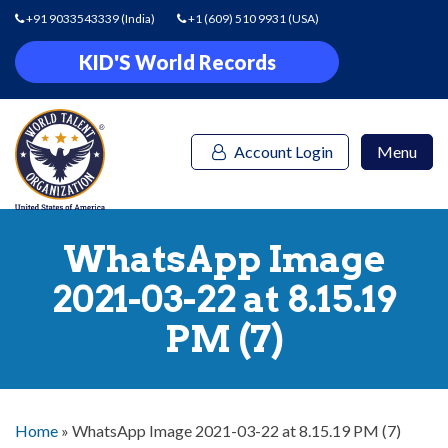
+91 9033543339
(India)
+1 (609) 510 9931
(USA)
KID'S World Records
Account Login
Menu
WhatsApp Image
2021-03-22 at 8.15.19
PM (7)
Home
»
WhatsApp Image 2021-03-22 at 8.15.19 PM (7)