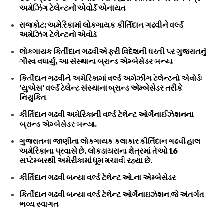
અમેઝિંગ ટેલેન્ટનો એવોર્ડ એનાયત
રાજકોટ: અમેરિકામાં લોકગાયક કીર્તિદાન ગઢવીને વર્લ્ડ
અમેઝિંગ ટેલેન્ટનો એવોર્ડ
લોકગાયક કિર્તીદાન ગઢવીએ ફરી વિદેશની ધરતી પર ગુજરાતનું
ગૌરવ વધાર્યું, આ સંસ્થાના બ્રાન્ડ એમ્બેસેડર બન્યા
કિર્તીદાન ગઢવીને અમેરિકામાં વર્લ્ડ અમેઝીંગ ટેલેન્ટનો એવોર્ડઃ
'યુએસ' વર્લ્ડ ટેલેન્ટ સંસ્થાના બ્રાન્ડ એમ્બેસેડર તરીકે
નિયુકિત
કીર્તિદાન ગઢવી અમેરિકાની વર્લ્ડ ટેલેન્ટ ઓર્ગેનાઈઝેશનના
બ્રાન્ડ એમ્બેસેડર બન્યા.
ગુજરાતના જાણીતા લોકગાયક કલાકાર કીર્તિદાન ગઢવી હાલ
અમેરિકાના પ્રવાસે છે. લોકડાયરાના ક્ષેત્રમાં તેઓ 16
સપ્ટેમ્બરથી અમેરીકામાં ધૂમ મચાવી રહ્યા છે.
કીર્તિદાન ગઢવી બન્યા વર્લ્ડ ટેલેન્ટ ઓ.ના એમ્બેસેડર
કિર્તીદાન ગઢવી બન્યા વર્લ્ડ ટેલેન્ટ ઓર્ગેનાઇઝેશન,જે અંતર્ગત
ભવ્ય સ્વાગત