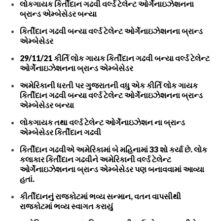
લોકગાયક કિર્તીદાન ગઢવી વર્લ્ડ ટેલેન્ટ ઓર્ગેનાઇઝેશનના
બ્રાન્ડ એમ્બેસેડર બન્યા
કિર્તીદાન ગઢવી બન્યા વર્લ્ડ ટેલેન્ટ ઓર્ગેનાઇઝેશનના બ્રાન્ડ
એમ્બેસેડર
29/11/21 કીર્તિ લોક ગાયક કિર્તીદાન ગઢવી બન્યા વર્લ્ડ ટેલેન્ટ
ઓર્ગેનાઇઝેશનના બ્રાન્ડ એમ્બેસેડર
અમેરિકાની ધરતી પર ગુજરાતની વધુ એક કીર્તિ લોક ગાયક
કિર્તીદાન ગઢવી બન્યા વર્લ્ડ ટેલેન્ટ ઓર્ગેનાઇઝેશનના બ્રાન્ડ
એમ્બેસેડર બન્યા
લોકગાયક તથા વર્લ્ડ ટેલેન્ટ ઓર્ગેનાઇઝેશન ના બ્રાન્ડ
એમ્બેસેડર કિર્તીદાન ગઢવી
કિર્તીદાન ગઢવીએ અમેરિકામાં બે મહિનામાં 33 શો કર્યા છે. લોક
કલાકાર કિર્તીદાન ગઢવીને અમેરિકાની વર્લ્ડ ટેલેન્ટ
ઓર્ગેનાઇઝેશનના બ્રાન્ડ એમ્બેસેડર પણ બનાવવામાં આવ્યા
હતાં.
કીર્તીદાનનું રાજકોટમાં ભવ્ય સન્માન, વતન વાપસીથી
રાજકોટમાં ભવ્ય સ્વાગત કરાયું