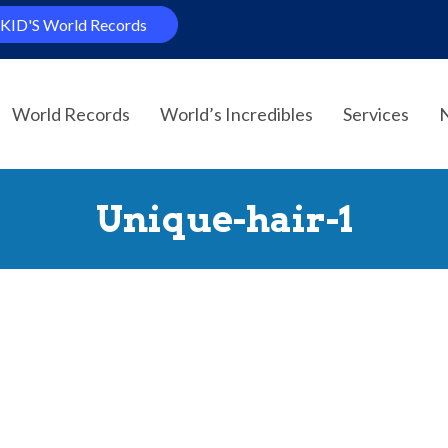
KID'S World Records
World Records
World’s Incredibles
Services
Unique-hair-1