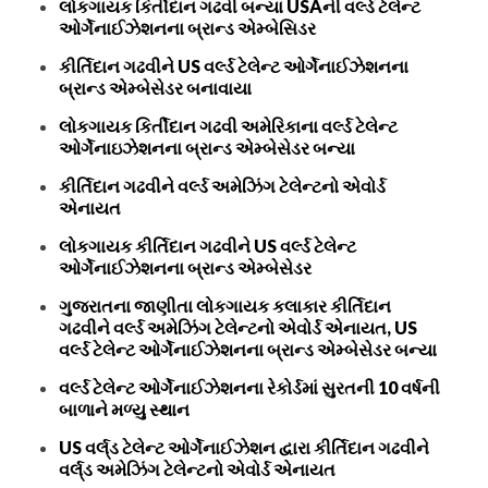
લોકગાયક કિર્તીદાન ગઢવી બન્યા USAની વર્લ્ડ ટેલેન્ટ
ઓર્ગેનાઈઝેશનના બ્રાન્ડ એમ્બેસિડર
કીર્તિદાન ગઢવીને US વર્લ્ડ ટેલેન્ટ ઓર્ગેનાઈઝેશનના
બ્રાન્ડ એમ્બેસેડર બનાવાયા
લોકગાયક કિર્તીદાન ગઢવી અમેરિકાના વર્લ્ડ ટેલેન્ટ
ઓર્ગેનાઇઝેશનના બ્રાન્ડ એમ્બેસેડર બન્યા
કીર્તિદાન ગઢવીને વર્લ્ડ અમેઝિંગ ટેલેન્ટનો એવોર્ડ
એનાયત
લોકગાયક કીર્તિદાન ગઢવીને US વર્લ્ડ ટેલેન્ટ
ઓર્ગેનાઈઝેશનના બ્રાન્ડ એમ્બેસેડર
ગુજરાતના જાણીતા લોકગાયક કલાકાર કીર્તિદાન
ગઢવીને વર્લ્ડ અમેઝિંગ ટેલેન્ટનો એવોર્ડ એનાયત, US
વર્લ્ડ ટેલેન્ટ ઓર્ગેનાઈઝેશનના બ્રાન્ડ એમ્બેસેડર બન્યા
વર્લ્ડ ટેલેન્ટ ઓર્ગેનાઈઝેશનના રેકોર્ડમાં સુરતની 10 વર્ષની
બાળાને મળ્યુ સ્થાન
US વર્લ્‌ડ ટેલેન્ટ ઓર્ગેનાઈઝેશન દ્વારા કીર્તિદાન ગઢવીને
વર્લ્‌ડ અમેઝિંગ ટેલેન્ટનો એવોર્ડ એનાયત