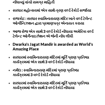
નોંધાવ્યું વાંચો સમગ્ર માહિતી
સરધાર મહોત્સવમાં એક સાથે ત્રણ વર્લ્ડ રેકોર્ડ સર્જાયા
રાજકોટ : સરધાર સ્વામિનારાયણ મંદિર ખાતે વર્લ્ડ ટેલેન્ટ
ઓર્ગોનિઝશન દ્વારા પ્રમાણપત્ર એનાયત કરાયા
આજ રોજ એક સાથે 3 વર્લ્ડ રેકોર્ડ નોંધાયા અમેરિકા વર્લ્ડ
ટેલેન્ટ ઓર્ગેનાઇઝેશન એ જેની નોંધ લીધી
Dwarka's Jagat Mandir is awarded as World's
Amazing Place
સરધારમાં સ્વામિનારાયણ મંદિરમાં મૂર્તિ પ્રાણ પ્રતિષ્ઠા
કાર્યક્રમમાં એક સાથે 3 વર્લ્ડ રેકોર્ડ નોંધાયા
નર્મદા : સ્વામિનારાયણ મંદિરમાં પ્રાણ પ્રતિષ્ઠા
કાર્યક્રમમાં 3 વર્લ્ડ રેકોર્ડ નોંધાયા
સરધારમાં સ્વામિનારાયણ મંદિરમાં મૂર્તિ પ્રાણ પ્રતિષ્ઠા
કાર્યક્રમમાં એક સાથે 3 વર્લ્ડ રેકોર્ડ નોંધાયા