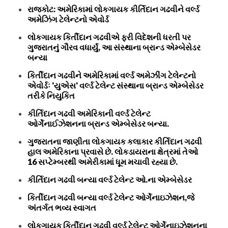
રાજકોટ: અમેરિકામાં લોકગાયક કીર્તિદાન ગઢવીને વર્લ્ડ
અમેઝિંગ ટેલેન્ટનો એવોર્ડ
લોકગાયક કિર્તીદાન ગઢવીએ ફરી વિદેશની ધરતી પર
ગુજરાતનું ગૌરવ વધાર્યું, આ સંસ્થાના બ્રાન્ડ એમ્બેસેડર
બન્યા
કિર્તીદાન ગઢવીને અમેરિકામાં વર્લ્ડ અમેઝીંગ ટેલેન્ટનો
એવોર્ડઃ 'યુએસ' વર્લ્ડ ટેલેન્ટ સંસ્થાના બ્રાન્ડ એમ્બેસેડર
તરીકે નિયુકિત
કીર્તિદાન ગઢવી અમેરિકાની વર્લ્ડ ટેલેન્ટ
ઓર્ગેનાઈઝેશનના બ્રાન્ડ એમ્બેસેડર બન્યા.
ગુજરાતના જાણીતા લોકગાયક કલાકાર કીર્તિદાન ગઢવી
હાલ અમેરિકાના પ્રવાસે છે. લોકડાયરાના ક્ષેત્રમાં તેઓ
16 સપ્ટેમ્બરથી અમેરીકામાં ધૂમ મચાવી રહ્યા છે.
કીર્તિદાન ગઢવી બન્યા વર્લ્ડ ટેલેન્ટ ઓ.ના એમ્બેસેડર
કિર્તીદાન ગઢવી બન્યા વર્લ્ડ ટેલેન્ટ ઓર્ગેનાઇઝેશન,જે
અંતર્ગત ભવ્ય સ્વાગત
લોકગાયક કિર્તીદાન ગઢવી વર્લ્ડ ટેલેન્ટ ઓર્ગેનાઇઝેશનના