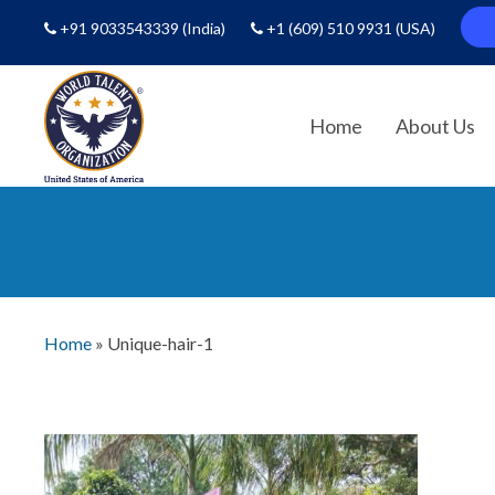
+91 9033543339
(India)
+1 (609) 510 9931
(USA)
Home
About Us
Home
»
Unique-hair-1