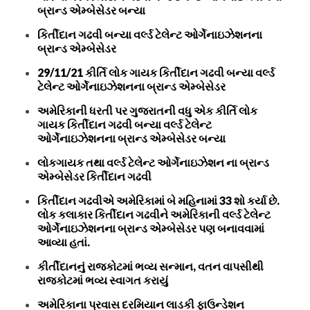
બ્રાન્ડ એમ્બેસેડર બન્યા
કિર્તીદાન ગઢવી બન્યા વર્લ્ડ ટેલેન્ટ ઓર્ગેનાઇઝેશનના
બ્રાન્ડ એમ્બેસેડર
29/11/21 કીર્તિ લોક ગાયક કિર્તીદાન ગઢવી બન્યા વર્લ્ડ
ટેલેન્ટ ઓર્ગેનાઇઝેશનના બ્રાન્ડ એમ્બેસેડર
અમેરિકાની ધરતી પર ગુજરાતની વધુ એક કીર્તિ લોક
ગાયક કિર્તીદાન ગઢવી બન્યા વર્લ્ડ ટેલેન્ટ
ઓર્ગેનાઇઝેશનના બ્રાન્ડ એમ્બેસેડર બન્યા
લોકગાયક તથા વર્લ્ડ ટેલેન્ટ ઓર્ગેનાઇઝેશન ના બ્રાન્ડ
એમ્બેસેડર કિર્તીદાન ગઢવી
કિર્તીદાન ગઢવીએ અમેરિકામાં બે મહિનામાં 33 શો કર્યા છે.
લોક કલાકાર કિર્તીદાન ગઢવીને અમેરિકાની વર્લ્ડ ટેલેન્ટ
ઓર્ગેનાઇઝેશનના બ્રાન્ડ એમ્બેસેડર પણ બનાવવામાં
આવ્યા હતાં.
કીર્તીદાનનું રાજકોટમાં ભવ્ય સન્માન, વતન વાપસીથી
રાજકોટમાં ભવ્ય સ્વાગત કરાયું
અમેરિકાના પ્રવાસ દરમિયાન લાડકી ફાઉન્ડેશન