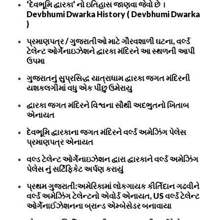
‘દેવભૂમિ દ્વારકા’ નો ઇતિહાસ જાણવા જેવો છે ।
Devbhumi Dwarka History ( Devbhumi Dwarka
)
પ્રમાણપત્ર / ગુજરાતીઓ માટે ગૌરવશાળી ઘટના, વર્લ્ડ
ટેલેન્ટ ઓર્ગેનાઇઝેશને દ્વારકા મંદિરને આ સ્થળની આપી
ઉપમા
ગુજરાતનું સુપ્રસિદ્ધ યાત્રાધામ દ્વારકા જગત મંદિરની
યશકલગીમાં વધુ એક પીંછુ ઉમેરાયુ
દ્વારકા જગત મંદિરને વિશ્વના સૌથી અદભુતનો ખિતાબ
એનાયત
દેવભૂમિ દ્વારકાના જગત મંદિરને વર્લ્ડ અમેઝિંગ પેલેસ
પ્રમાણપત્ર એનાયત
વલ્ડ ટેલેન્ટ ઓર્ગેનાઇઝેશન દ્વારા દ્વારકાને વર્લ્ડ અમેઝિંગ
પેલેસ નું સર્ટિફિકેટ અર્પણ કરાયું
પ્રથમ ગુજરાતી:અમેરિકામાં લોકગાયક કીર્તિદાન ગઢવીને
વર્લ્ડ અમેઝિંગ ટેલેન્ટનો એવોર્ડ એનાયત, US વર્લ્ડ ટેલેન્ટ
ઓર્ગેનાઈઝેશનના બ્રાન્ડ એમ્બેસેડર બનાવાયા