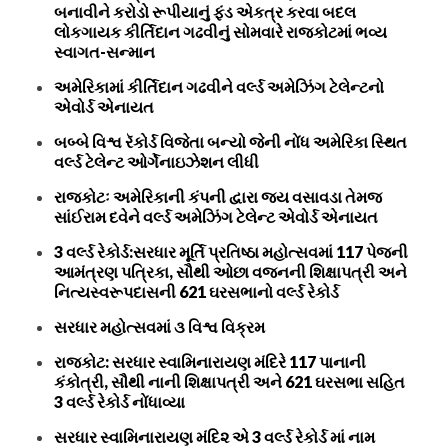
બનાવીને કરોડો રૂપીયાનું ફંડ એકત્ર કરવા બદલ
લોકગાયક કીર્તિદાન ગઢવીનું સોમવારે રાજકોટમાં ભવ્ય
સ્વાગત-સન્માન
અમેરિકામાં કીર્તિદાન ગઢવીને વર્લ્ડ અમેઝિંગ ટેલેન્ટનો
એવોર્ડ એનાયત
બબ્બે વિશ્વ રૅકોર્ડ વિજેતા બન્યો જેની નોંધ અમેરિકા સ્થિત
વર્લ્ડ ટેલેન્ટ ઓર્ગેનાઇઝેશન લીધી
રાજકોટઃ અમેરિકાની કંપની દ્વારા જય વસાવડા તેમજ
સાંઈરામ દવેને વર્લ્ડ અમેઝિંગ ટેલેન્ટ એવોર્ડ એનાયત
3 વર્લ્ડ રેકોર્ડ:સરધાર મૂર્તિ પ્રતિષ્ઠા મહોત્સવમાં 117 પેજની
આમંત્રણ પત્રિકા, સૌથી ઓછા વજનની શિક્ષાપત્રી અને
નિત્યસ્વરૂપદાસની 621 ઘરસભાનો વર્લ્ડ રેકોર્ડ
સરધાર મહોત્સવમાં ૩ વિશ્વ વિક્રમ
રાજકોટ: સરધાર સ્વામિનારાયણ મંદિરે 117 પાનાની
કંકોત્રી, સૌથી નાની શિક્ષાપત્રી અને 621 ઘરસભા સહિત
3 વર્લ્ડ રેકોર્ડ નોંધાવ્યા
સરધાર સ્વામિનારાયણ મંદિ૨ એ 3 વર્લ્ડ રેકોર્ડ માં નામ