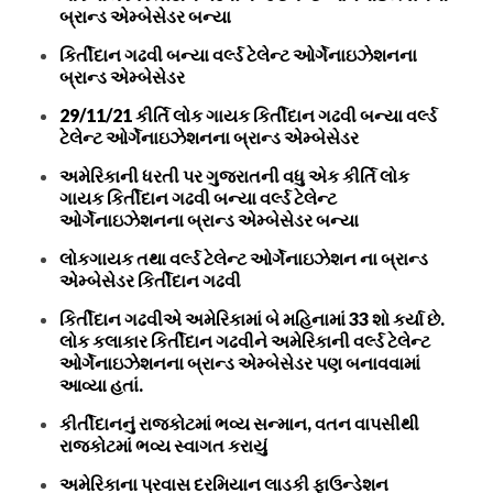
બ્રાન્ડ એમ્બેસેડર બન્યા
કિર્તીદાન ગઢવી બન્યા વર્લ્ડ ટેલેન્ટ ઓર્ગેનાઇઝેશનના
બ્રાન્ડ એમ્બેસેડર
29/11/21 કીર્તિ લોક ગાયક કિર્તીદાન ગઢવી બન્યા વર્લ્ડ
ટેલેન્ટ ઓર્ગેનાઇઝેશનના બ્રાન્ડ એમ્બેસેડર
અમેરિકાની ધરતી પર ગુજરાતની વધુ એક કીર્તિ લોક
ગાયક કિર્તીદાન ગઢવી બન્યા વર્લ્ડ ટેલેન્ટ
ઓર્ગેનાઇઝેશનના બ્રાન્ડ એમ્બેસેડર બન્યા
લોકગાયક તથા વર્લ્ડ ટેલેન્ટ ઓર્ગેનાઇઝેશન ના બ્રાન્ડ
એમ્બેસેડર કિર્તીદાન ગઢવી
કિર્તીદાન ગઢવીએ અમેરિકામાં બે મહિનામાં 33 શો કર્યા છે.
લોક કલાકાર કિર્તીદાન ગઢવીને અમેરિકાની વર્લ્ડ ટેલેન્ટ
ઓર્ગેનાઇઝેશનના બ્રાન્ડ એમ્બેસેડર પણ બનાવવામાં
આવ્યા હતાં.
કીર્તીદાનનું રાજકોટમાં ભવ્ય સન્માન, વતન વાપસીથી
રાજકોટમાં ભવ્ય સ્વાગત કરાયું
અમેરિકાના પ્રવાસ દરમિયાન લાડકી ફાઉન્ડેશન