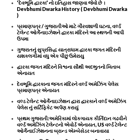
‘દેવભૂમિ દ્વારકા’ નો ઇતિહાસ જાણવા જેવો છે ।
Devbhumi Dwarka History ( Devbhumi Dwarka
)
પ્રમાણપત્ર / ગુજરાતીઓ માટે ગૌરવશાળી ઘટના, વર્લ્ડ
ટેલેન્ટ ઓર્ગેનાઇઝેશને દ્વારકા મંદિરને આ સ્થળની આપી
ઉપમા
ગુજરાતનું સુપ્રસિદ્ધ યાત્રાધામ દ્વારકા જગત મંદિરની
યશકલગીમાં વધુ એક પીંછુ ઉમેરાયુ
દ્વારકા જગત મંદિરને વિશ્વના સૌથી અદભુતનો ખિતાબ
એનાયત
દેવભૂમિ દ્વારકાના જગત મંદિરને વર્લ્ડ અમેઝિંગ પેલેસ
પ્રમાણપત્ર એનાયત
વલ્ડ ટેલેન્ટ ઓર્ગેનાઇઝેશન દ્વારા દ્વારકાને વર્લ્ડ અમેઝિંગ
પેલેસ નું સર્ટિફિકેટ અર્પણ કરાયું
પ્રથમ ગુજરાતી:અમેરિકામાં લોકગાયક કીર્તિદાન ગઢવીને
વર્લ્ડ અમેઝિંગ ટેલેન્ટનો એવોર્ડ એનાયત, US વર્લ્ડ ટેલેન્ટ
ઓર્ગેનાઈઝેશનના બ્રાન્ડ એમ્બેસેડર બનાવાયા