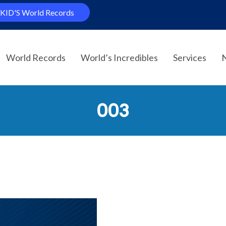
KID'S World Records
World Records
World’s Incredibles
Services
003