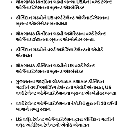
લોકગાયક કિર્તીદાન ગઢવી બન્યા USAની વર્લ્ડ ટેલેન્ટ
ઓર્ગેનાઈઝેશનના બ્રાન્ડ એમ્બેસિડર
કીર્તિદાન ગઢવીને US વર્લ્ડ ટેલેન્ટ ઓર્ગેનાઈઝેશનના
બ્રાન્ડ એમ્બેસેડર બનાવાયા
લોકગાયક કિર્તીદાન ગઢવી અમેરિકાના વર્લ્ડ ટેલેન્ટ
ઓર્ગેનાઇઝેશનના બ્રાન્ડ એમ્બેસેડર બન્યા
કીર્તિદાન ગઢવીને વર્લ્ડ અમેઝિંગ ટેલેન્ટનો એવોર્ડ
એનાયત
લોકગાયક કીર્તિદાન ગઢવીને US વર્લ્ડ ટેલેન્ટ
ઓર્ગેનાઈઝેશનના બ્રાન્ડ એમ્બેસેડર
ગુજરાતના જાણીતા લોકગાયક કલાકાર કીર્તિદાન
ગઢવીને વર્લ્ડ અમેઝિંગ ટેલેન્ટનો એવોર્ડ એનાયત, US
વર્લ્ડ ટેલેન્ટ ઓર્ગેનાઈઝેશનના બ્રાન્ડ એમ્બેસેડર બન્યા
વર્લ્ડ ટેલેન્ટ ઓર્ગેનાઈઝેશનના રેકોર્ડમાં સુરતની 10 વર્ષની
બાળાને મળ્યુ સ્થાન
US વર્લ્‌ડ ટેલેન્ટ ઓર્ગેનાઈઝેશન દ્વારા કીર્તિદાન ગઢવીને
વર્લ્‌ડ અમેઝિંગ ટેલેન્ટનો એવોર્ડ એનાયત