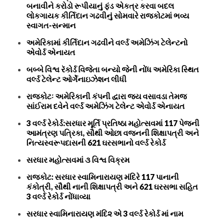
બનાવીને કરોડો રૂપીયાનું ફંડ એકત્ર કરવા બદલ
લોકગાયક કીર્તિદાન ગઢવીનું સોમવારે રાજકોટમાં ભવ્ય
સ્વાગત-સન્માન
અમેરિકામાં કીર્તિદાન ગઢવીને વર્લ્ડ અમેઝિંગ ટેલેન્ટનો
એવોર્ડ એનાયત
બબ્બે વિશ્વ રૅકોર્ડ વિજેતા બન્યો જેની નોંધ અમેરિકા સ્થિત
વર્લ્ડ ટેલેન્ટ ઓર્ગેનાઇઝેશન લીધી
રાજકોટઃ અમેરિકાની કંપની દ્વારા જય વસાવડા તેમજ
સાંઈરામ દવેને વર્લ્ડ અમેઝિંગ ટેલેન્ટ એવોર્ડ એનાયત
3 વર્લ્ડ રેકોર્ડ:સરધાર મૂર્તિ પ્રતિષ્ઠા મહોત્સવમાં 117 પેજની
આમંત્રણ પત્રિકા, સૌથી ઓછા વજનની શિક્ષાપત્રી અને
નિત્યસ્વરૂપદાસની 621 ઘરસભાનો વર્લ્ડ રેકોર્ડ
સરધાર મહોત્સવમાં ૩ વિશ્વ વિક્રમ
રાજકોટ: સરધાર સ્વામિનારાયણ મંદિરે 117 પાનાની
કંકોત્રી, સૌથી નાની શિક્ષાપત્રી અને 621 ઘરસભા સહિત
3 વર્લ્ડ રેકોર્ડ નોંધાવ્યા
સરધાર સ્વામિનારાયણ મંદિ૨ એ 3 વર્લ્ડ રેકોર્ડ માં નામ