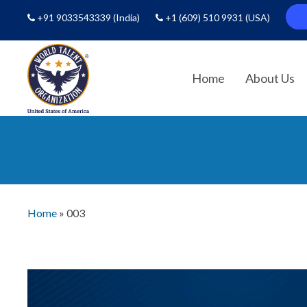
+91 9033543339
(India)
+1 (609) 510 9931
(USA)
Home
About Us
Home
»
003