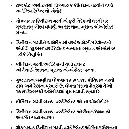
રાજકોટ: અમેરિકામાં લોકગાયક કીર્તિદાન ગઢવીને વર્લ્ડ
અમેઝિંગ ટેલેન્ટનો એવોર્ડ
લોકગાયક કિર્તીદાન ગઢવીએ ફરી વિદેશની ધરતી પર
ગુજરાતનું ગૌરવ વધાર્યું, આ સંસ્થાના બ્રાન્ડ એમ્બેસેડર
બન્યા
કિર્તીદાન ગઢવીને અમેરિકામાં વર્લ્ડ અમેઝીંગ ટેલેન્ટનો
એવોર્ડઃ 'યુએસ' વર્લ્ડ ટેલેન્ટ સંસ્થાના બ્રાન્ડ એમ્બેસેડર
તરીકે નિયુકિત
કીર્તિદાન ગઢવી અમેરિકાની વર્લ્ડ ટેલેન્ટ
ઓર્ગેનાઈઝેશનના બ્રાન્ડ એમ્બેસેડર બન્યા.
ગુજરાતના જાણીતા લોકગાયક કલાકાર કીર્તિદાન ગઢવી
હાલ અમેરિકાના પ્રવાસે છે. લોકડાયરાના ક્ષેત્રમાં તેઓ
16 સપ્ટેમ્બરથી અમેરીકામાં ધૂમ મચાવી રહ્યા છે.
કીર્તિદાન ગઢવી બન્યા વર્લ્ડ ટેલેન્ટ ઓ.ના એમ્બેસેડર
કિર્તીદાન ગઢવી બન્યા વર્લ્ડ ટેલેન્ટ ઓર્ગેનાઇઝેશન,જે
અંતર્ગત ભવ્ય સ્વાગત
લોકગાયક કિર્તીદાન ગઢવી વર્લ્ડ ટેલેન્ટ ઓર્ગેનાઇઝેશનના