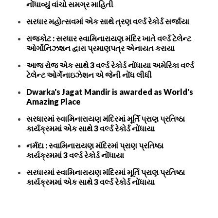
નોંધાવ્યું વાંચો સમગ્ર માહિતી
સરધાર મહોત્સવમાં એક સાથે ત્રણ વર્લ્ડ રેકોર્ડ સર્જાયા
રાજકોટ : સરધાર સ્વામિનારાયણ મંદિર ખાતે વર્લ્ડ ટેલેન્ટ
ઓર્ગોનિઝશન દ્વારા પ્રમાણપત્ર એનાયત કરાયા
આજ રોજ એક સાથે 3 વર્લ્ડ રેકોર્ડ નોંધાયા અમેરિકા વર્લ્ડ
ટેલેન્ટ ઓર્ગેનાઇઝેશન એ જેની નોંધ લીધી
Dwarka's Jagat Mandir is awarded as World's
Amazing Place
સરધારમાં સ્વામિનારાયણ મંદિરમાં મૂર્તિ પ્રાણ પ્રતિષ્ઠા
કાર્યક્રમમાં એક સાથે 3 વર્લ્ડ રેકોર્ડ નોંધાયા
નર્મદા : સ્વામિનારાયણ મંદિરમાં પ્રાણ પ્રતિષ્ઠા
કાર્યક્રમમાં 3 વર્લ્ડ રેકોર્ડ નોંધાયા
સરધારમાં સ્વામિનારાયણ મંદિરમાં મૂર્તિ પ્રાણ પ્રતિષ્ઠા
કાર્યક્રમમાં એક સાથે 3 વર્લ્ડ રેકોર્ડ નોંધાયા