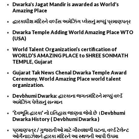
Dwarka's Jagat Mandir is awarded as World's
Amazing Place
દ્વારકાધીશ મંદિરને વર્લ્ડસ અમેઝિંગ પ્લેસનું મળ્યું પ્રમાણપત્ર
Dwarka Temple Adding World Amazing Place WTO
(USA)
World Talent Organization’s certification of
WORLD’S AMAZING PLACE to SHREE SONMATH
TEMPLE, Gujarat
Gujarat Tak News Chenal Dwarka Temple Award
Ceremony. World Amazing Place world talent
organization.
Devbhumi Dwarka: દ્વારકાના જગતમંદિરને મળ્યું વર્લ્ડ
અમેઝિંગ પેલેસનું સન્માન
‘દેવભૂમિ દ્વારકા’ નો ઇતિહાસ જાણવા જેવો છે । Devbhumi
Dwarka History ( Devbhumi Dwarka )
પ્રમાણપત્ર / ગુજરાતીઓ માટે ગૌરવશાળી ઘટના, વર્લ્ડ ટેલેન્ટ
ઓર્ગેનાઇઝેશને દ્વારકા મંદિરને આ સ્થળની આપી ઉપમા