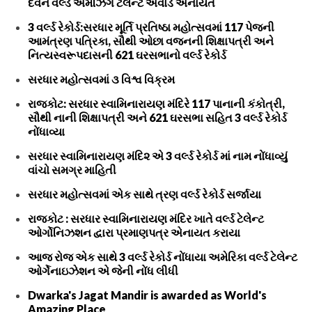
દવેને વર્લ્ડ અમેઝિંગ ટેલેન્ટ એવોર્ડ એનાયત
3 વર્લ્ડ રેકોર્ડ:સરધાર મૂર્તિ પ્રતિષ્ઠા મહોત્સવમાં 117 પેજની
આમંત્રણ પત્રિકા, સૌથી ઓછા વજનની શિક્ષાપત્રી અને
નિત્યસ્વરૂપદાસની 621 ઘરસભાનો વર્લ્ડ રેકોર્ડ
સરધાર મહોત્સવમાં ૩ વિશ્વ વિક્રમ
રાજકોટ: સરધાર સ્વામિનારાયણ મંદિરે 117 પાનાની કંકોત્રી,
સૌથી નાની શિક્ષાપત્રી અને 621 ઘરસભા સહિત 3 વર્લ્ડ રેકોર્ડ
નોંધાવ્યા
સરધાર સ્વામિનારાયણ મંદિ૨ એ 3 વર્લ્ડ રેકોર્ડ માં નામ નોંધાવ્યું
વાંચો સમગ્ર માહિતી
સરધાર મહોત્સવમાં એક સાથે ત્રણ વર્લ્ડ રેકોર્ડ સર્જાયા
રાજકોટ : સરધાર સ્વામિનારાયણ મંદિર ખાતે વર્લ્ડ ટેલેન્ટ
ઓર્ગોનિઝશન દ્વારા પ્રમાણપત્ર એનાયત કરાયા
આજ રોજ એક સાથે 3 વર્લ્ડ રેકોર્ડ નોંધાયા અમેરિકા વર્લ્ડ ટેલેન્ટ
ઓર્ગેનાઇઝેશન એ જેની નોંધ લીધી
Dwarka's Jagat Mandir is awarded as World's
Amazing Place