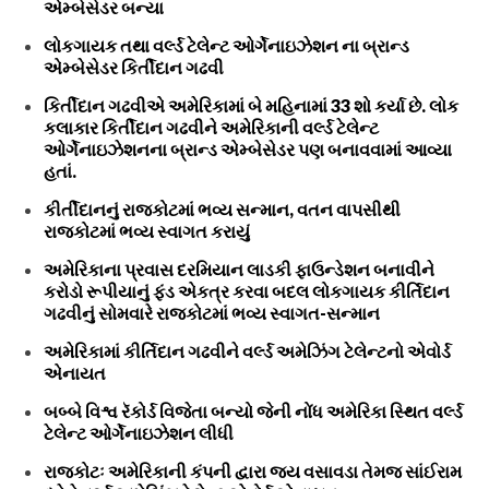
એમ્બેસેડર બન્યા
લોકગાયક તથા વર્લ્ડ ટેલેન્ટ ઓર્ગેનાઇઝેશન ના બ્રાન્ડ
એમ્બેસેડર કિર્તીદાન ગઢવી
કિર્તીદાન ગઢવીએ અમેરિકામાં બે મહિનામાં 33 શો કર્યા છે. લોક
કલાકાર કિર્તીદાન ગઢવીને અમેરિકાની વર્લ્ડ ટેલેન્ટ
ઓર્ગેનાઇઝેશનના બ્રાન્ડ એમ્બેસેડર પણ બનાવવામાં આવ્યા
હતાં.
કીર્તીદાનનું રાજકોટમાં ભવ્ય સન્માન, વતન વાપસીથી
રાજકોટમાં ભવ્ય સ્વાગત કરાયું
અમેરિકાના પ્રવાસ દરમિયાન લાડકી ફાઉન્ડેશન બનાવીને
કરોડો રૂપીયાનું ફંડ એકત્ર કરવા બદલ લોકગાયક કીર્તિદાન
ગઢવીનું સોમવારે રાજકોટમાં ભવ્ય સ્વાગત-સન્માન
અમેરિકામાં કીર્તિદાન ગઢવીને વર્લ્ડ અમેઝિંગ ટેલેન્ટનો એવોર્ડ
એનાયત
બબ્બે વિશ્વ રૅકોર્ડ વિજેતા બન્યો જેની નોંધ અમેરિકા સ્થિત વર્લ્ડ
ટેલેન્ટ ઓર્ગેનાઇઝેશન લીધી
રાજકોટઃ અમેરિકાની કંપની દ્વારા જય વસાવડા તેમજ સાંઈરામ