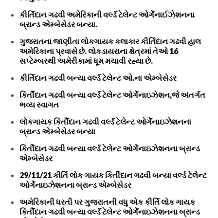
કીર્તિદાન ગઢવી અમેરિકાની વર્લ્ડ ટેલેન્ટ ઓર્ગેનાઈઝેશનના
બ્રાન્ડ એમ્બેસેડર બન્યા.
ગુજરાતના જાણીતા લોકગાયક કલાકાર કીર્તિદાન ગઢવી હાલ
અમેરિકાના પ્રવાસે છે. લોકડાયરાના ક્ષેત્રમાં તેઓ 16
સપ્ટેમ્બરથી અમેરીકામાં ધૂમ મચાવી રહ્યા છે.
કીર્તિદાન ગઢવી બન્યા વર્લ્ડ ટેલેન્ટ ઓ.ના એમ્બેસેડર
કિર્તીદાન ગઢવી બન્યા વર્લ્ડ ટેલેન્ટ ઓર્ગેનાઇઝેશન,જે અંતર્ગત
ભવ્ય સ્વાગત
લોકગાયક કિર્તીદાન ગઢવી વર્લ્ડ ટેલેન્ટ ઓર્ગેનાઇઝેશનના
બ્રાન્ડ એમ્બેસેડર બન્યા
કિર્તીદાન ગઢવી બન્યા વર્લ્ડ ટેલેન્ટ ઓર્ગેનાઇઝેશનના બ્રાન્ડ
એમ્બેસેડર
29/11/21 કીર્તિ લોક ગાયક કિર્તીદાન ગઢવી બન્યા વર્લ્ડ ટેલેન્ટ
ઓર્ગેનાઇઝેશનના બ્રાન્ડ એમ્બેસેડર
અમેરિકાની ધરતી પર ગુજરાતની વધુ એક કીર્તિ લોક ગાયક
કિર્તીદાન ગઢવી બન્યા વર્લ્ડ ટેલેન્ટ ઓર્ગેનાઇઝેશનના બ્રાન્ડ