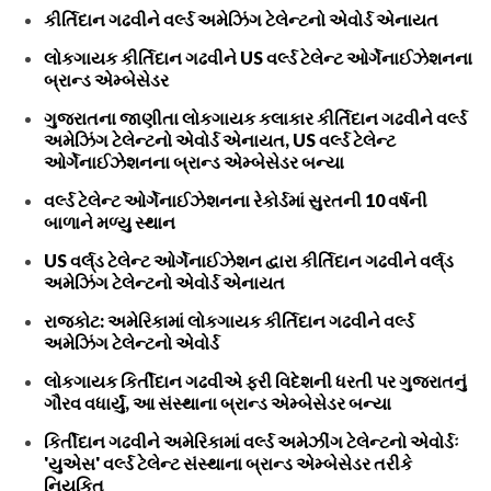
કીર્તિદાન ગઢવીને વર્લ્ડ અમેઝિંગ ટેલેન્ટનો એવોર્ડ એનાયત
લોકગાયક કીર્તિદાન ગઢવીને US વર્લ્ડ ટેલેન્ટ ઓર્ગેનાઈઝેશનના
બ્રાન્ડ એમ્બેસેડર
ગુજરાતના જાણીતા લોકગાયક કલાકાર કીર્તિદાન ગઢવીને વર્લ્ડ
અમેઝિંગ ટેલેન્ટનો એવોર્ડ એનાયત, US વર્લ્ડ ટેલેન્ટ
ઓર્ગેનાઈઝેશનના બ્રાન્ડ એમ્બેસેડર બન્યા
વર્લ્ડ ટેલેન્ટ ઓર્ગેનાઈઝેશનના રેકોર્ડમાં સુરતની 10 વર્ષની
બાળાને મળ્યુ સ્થાન
US વર્લ્‌ડ ટેલેન્ટ ઓર્ગેનાઈઝેશન દ્વારા કીર્તિદાન ગઢવીને વર્લ્‌ડ
અમેઝિંગ ટેલેન્ટનો એવોર્ડ એનાયત
રાજકોટ: અમેરિકામાં લોકગાયક કીર્તિદાન ગઢવીને વર્લ્ડ
અમેઝિંગ ટેલેન્ટનો એવોર્ડ
લોકગાયક કિર્તીદાન ગઢવીએ ફરી વિદેશની ધરતી પર ગુજરાતનું
ગૌરવ વધાર્યું, આ સંસ્થાના બ્રાન્ડ એમ્બેસેડર બન્યા
કિર્તીદાન ગઢવીને અમેરિકામાં વર્લ્ડ અમેઝીંગ ટેલેન્ટનો એવોર્ડઃ
'યુએસ' વર્લ્ડ ટેલેન્ટ સંસ્થાના બ્રાન્ડ એમ્બેસેડર તરીકે
નિયુકિત