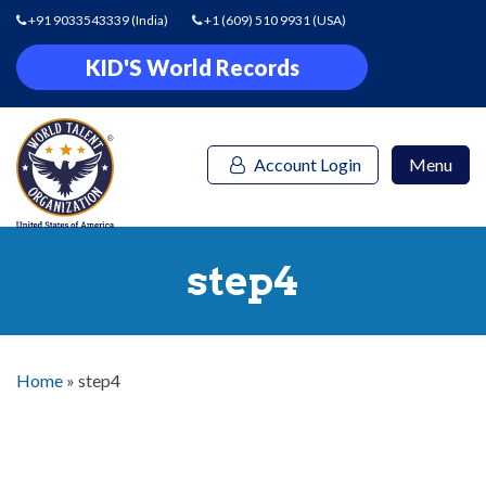
+91 9033543339
(India)
+1 (609) 510 9931
(USA)
KID'S World Records
Account Login
Menu
step4
Home
»
step4