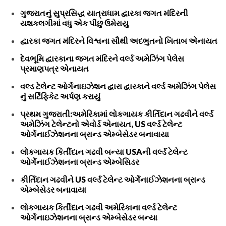
ગુજરાતનું સુપ્રસિદ્ધ યાત્રાધામ દ્વારકા જગત મંદિરની
યશકલગીમાં વધુ એક પીંછુ ઉમેરાયુ
દ્વારકા જગત મંદિરને વિશ્વના સૌથી અદભુતનો ખિતાબ એનાયત
દેવભૂમિ દ્વારકાના જગત મંદિરને વર્લ્ડ અમેઝિંગ પેલેસ
પ્રમાણપત્ર એનાયત
વલ્ડ ટેલેન્ટ ઓર્ગેનાઇઝેશન દ્વારા દ્વારકાને વર્લ્ડ અમેઝિંગ પેલેસ
નું સર્ટિફિકેટ અર્પણ કરાયું
પ્રથમ ગુજરાતી:અમેરિકામાં લોકગાયક કીર્તિદાન ગઢવીને વર્લ્ડ
અમેઝિંગ ટેલેન્ટનો એવોર્ડ એનાયત, US વર્લ્ડ ટેલેન્ટ
ઓર્ગેનાઈઝેશનના બ્રાન્ડ એમ્બેસેડર બનાવાયા
લોકગાયક કિર્તીદાન ગઢવી બન્યા USAની વર્લ્ડ ટેલેન્ટ
ઓર્ગેનાઈઝેશનના બ્રાન્ડ એમ્બેસિડર
કીર્તિદાન ગઢવીને US વર્લ્ડ ટેલેન્ટ ઓર્ગેનાઈઝેશનના બ્રાન્ડ
એમ્બેસેડર બનાવાયા
લોકગાયક કિર્તીદાન ગઢવી અમેરિકાના વર્લ્ડ ટેલેન્ટ
ઓર્ગેનાઇઝેશનના બ્રાન્ડ એમ્બેસેડર બન્યા