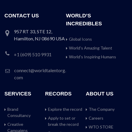
CONTACT US
WORLD’S
INCREDIBLES
957 RT 33, STE 12,
Hamilton, NJ 08690 USA
Global Icons
World’s Amazing Talent
+1 (609) 510 9931
World’s Inspiring Humans
connect@worldtalentorg.
com
SERVICES
RECORDS
ABOUT US
Brand
Explore the record
The Company
Consultancy
Apply to set or
Careers
Creative
break the record
WTO STORE
Campaigns