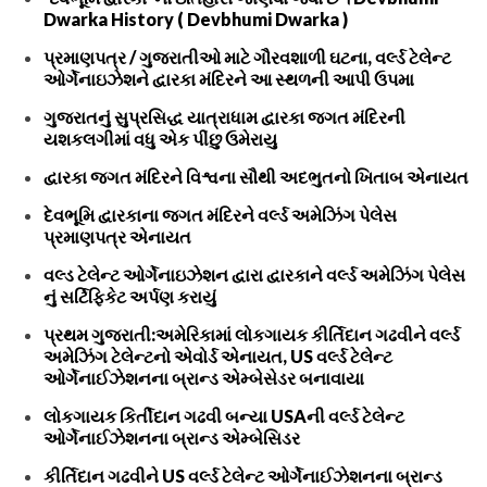
Dwarka History ( Devbhumi Dwarka )
પ્રમાણપત્ર / ગુજરાતીઓ માટે ગૌરવશાળી ઘટના, વર્લ્ડ ટેલેન્ટ
ઓર્ગેનાઇઝેશને દ્વારકા મંદિરને આ સ્થળની આપી ઉપમા
ગુજરાતનું સુપ્રસિદ્ધ યાત્રાધામ દ્વારકા જગત મંદિરની
યશકલગીમાં વધુ એક પીંછુ ઉમેરાયુ
દ્વારકા જગત મંદિરને વિશ્વના સૌથી અદભુતનો ખિતાબ એનાયત
દેવભૂમિ દ્વારકાના જગત મંદિરને વર્લ્ડ અમેઝિંગ પેલેસ
પ્રમાણપત્ર એનાયત
વલ્ડ ટેલેન્ટ ઓર્ગેનાઇઝેશન દ્વારા દ્વારકાને વર્લ્ડ અમેઝિંગ પેલેસ
નું સર્ટિફિકેટ અર્પણ કરાયું
પ્રથમ ગુજરાતી:અમેરિકામાં લોકગાયક કીર્તિદાન ગઢવીને વર્લ્ડ
અમેઝિંગ ટેલેન્ટનો એવોર્ડ એનાયત, US વર્લ્ડ ટેલેન્ટ
ઓર્ગેનાઈઝેશનના બ્રાન્ડ એમ્બેસેડર બનાવાયા
લોકગાયક કિર્તીદાન ગઢવી બન્યા USAની વર્લ્ડ ટેલેન્ટ
ઓર્ગેનાઈઝેશનના બ્રાન્ડ એમ્બેસિડર
કીર્તિદાન ગઢવીને US વર્લ્ડ ટેલેન્ટ ઓર્ગેનાઈઝેશનના બ્રાન્ડ