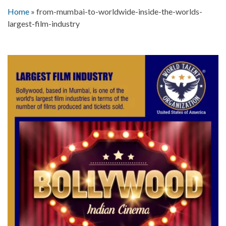
Home
»
from-mumbai-to-worldwide-inside-the-worlds-
largest-film-industry