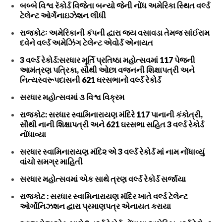
બબ્બે વિશ્વ રૅકોર્ડ વિજેતા બન્યો જેની નોંધ અમેરિકા સ્થિત વર્લ્ડ
ટેલેન્ટ ઓર્ગેનાઇઝેશન લીધી
રાજકોટઃ અમેરિકાની કંપની દ્વારા જય વસાવડા તેમજ સાંઈરામ
દવેને વર્લ્ડ અમેઝિંગ ટેલેન્ટ એવોર્ડ એનાયત
3 વર્લ્ડ રેકોર્ડ:સરધાર મૂર્તિ પ્રતિષ્ઠા મહોત્સવમાં 117 પેજની
આમંત્રણ પત્રિકા, સૌથી ઓછા વજનની શિક્ષાપત્રી અને
નિત્યસ્વરૂપદાસની 621 ઘરસભાનો વર્લ્ડ રેકોર્ડ
સરધાર મહોત્સવમાં ૩ વિશ્વ વિક્રમ
રાજકોટ: સરધાર સ્વામિનારાયણ મંદિરે 117 પાનાની કંકોત્રી,
સૌથી નાની શિક્ષાપત્રી અને 621 ઘરસભા સહિત 3 વર્લ્ડ રેકોર્ડ
નોંધાવ્યા
સરધાર સ્વામિનારાયણ મંદિ૨ એ 3 વર્લ્ડ રેકોર્ડ માં નામ નોંધાવ્યું
વાંચો સમગ્ર માહિતી
સરધાર મહોત્સવમાં એક સાથે ત્રણ વર્લ્ડ રેકોર્ડ સર્જાયા
રાજકોટ : સરધાર સ્વામિનારાયણ મંદિર ખાતે વર્લ્ડ ટેલેન્ટ
ઓર્ગોનિઝશન દ્વારા પ્રમાણપત્ર એનાયત કરાયા