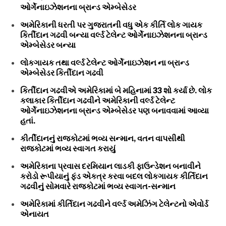
ઓર્ગેનાઇઝેશનના બ્રાન્ડ એમ્બેસેડર
અમેરિકાની ધરતી પર ગુજરાતની વધુ એક કીર્તિ લોક ગાયક
કિર્તીદાન ગઢવી બન્યા વર્લ્ડ ટેલેન્ટ ઓર્ગેનાઇઝેશનના બ્રાન્ડ
એમ્બેસેડર બન્યા
લોકગાયક તથા વર્લ્ડ ટેલેન્ટ ઓર્ગેનાઇઝેશન ના બ્રાન્ડ
એમ્બેસેડર કિર્તીદાન ગઢવી
કિર્તીદાન ગઢવીએ અમેરિકામાં બે મહિનામાં 33 શો કર્યા છે. લોક
કલાકાર કિર્તીદાન ગઢવીને અમેરિકાની વર્લ્ડ ટેલેન્ટ
ઓર્ગેનાઇઝેશનના બ્રાન્ડ એમ્બેસેડર પણ બનાવવામાં આવ્યા
હતાં.
કીર્તીદાનનું રાજકોટમાં ભવ્ય સન્માન, વતન વાપસીથી
રાજકોટમાં ભવ્ય સ્વાગત કરાયું
અમેરિકાના પ્રવાસ દરમિયાન લાડકી ફાઉન્ડેશન બનાવીને
કરોડો રૂપીયાનું ફંડ એકત્ર કરવા બદલ લોકગાયક કીર્તિદાન
ગઢવીનું સોમવારે રાજકોટમાં ભવ્ય સ્વાગત-સન્માન
અમેરિકામાં કીર્તિદાન ગઢવીને વર્લ્ડ અમેઝિંગ ટેલેન્ટનો એવોર્ડ
એનાયત