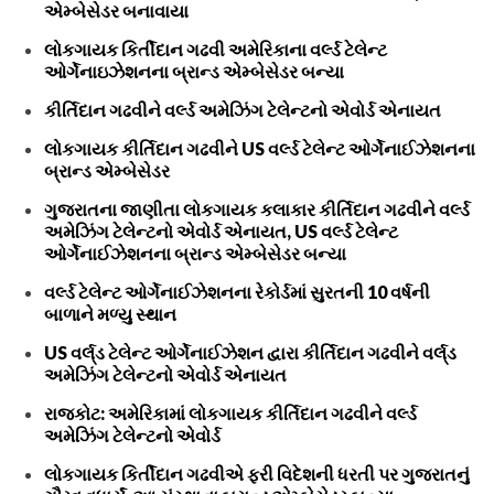
એમ્બેસેડર બનાવાયા
લોકગાયક કિર્તીદાન ગઢવી અમેરિકાના વર્લ્ડ ટેલેન્ટ
ઓર્ગેનાઇઝેશનના બ્રાન્ડ એમ્બેસેડર બન્યા
કીર્તિદાન ગઢવીને વર્લ્ડ અમેઝિંગ ટેલેન્ટનો એવોર્ડ એનાયત
લોકગાયક કીર્તિદાન ગઢવીને US વર્લ્ડ ટેલેન્ટ ઓર્ગેનાઈઝેશનના
બ્રાન્ડ એમ્બેસેડર
ગુજરાતના જાણીતા લોકગાયક કલાકાર કીર્તિદાન ગઢવીને વર્લ્ડ
અમેઝિંગ ટેલેન્ટનો એવોર્ડ એનાયત, US વર્લ્ડ ટેલેન્ટ
ઓર્ગેનાઈઝેશનના બ્રાન્ડ એમ્બેસેડર બન્યા
વર્લ્ડ ટેલેન્ટ ઓર્ગેનાઈઝેશનના રેકોર્ડમાં સુરતની 10 વર્ષની
બાળાને મળ્યુ સ્થાન
US વર્લ્‌ડ ટેલેન્ટ ઓર્ગેનાઈઝેશન દ્વારા કીર્તિદાન ગઢવીને વર્લ્‌ડ
અમેઝિંગ ટેલેન્ટનો એવોર્ડ એનાયત
રાજકોટ: અમેરિકામાં લોકગાયક કીર્તિદાન ગઢવીને વર્લ્ડ
અમેઝિંગ ટેલેન્ટનો એવોર્ડ
લોકગાયક કિર્તીદાન ગઢવીએ ફરી વિદેશની ધરતી પર ગુજરાતનું