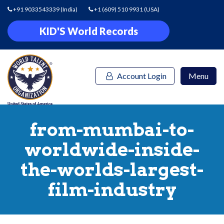
+91 9033543339
(India)
+1 (609) 510 9931
(USA)
KID'S World Records
Account Login
Menu
from-mumbai-to-
worldwide-inside-
the-worlds-largest-
film-industry