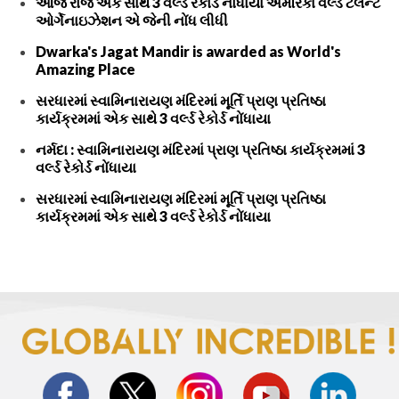
આજ રોજ એક સાથે 3 વર્લ્ડ રેકોર્ડ નોંધાયા અમેરિકા વર્લ્ડ ટેલેન્ટ
ઓર્ગેનાઇઝેશન એ જેની નોંધ લીધી
Dwarka's Jagat Mandir is awarded as World's
Amazing Place
સરધારમાં સ્વામિનારાયણ મંદિરમાં મૂર્તિ પ્રાણ પ્રતિષ્ઠા
કાર્યક્રમમાં એક સાથે 3 વર્લ્ડ રેકોર્ડ નોંધાયા
નર્મદા : સ્વામિનારાયણ મંદિરમાં પ્રાણ પ્રતિષ્ઠા કાર્યક્રમમાં 3
વર્લ્ડ રેકોર્ડ નોંધાયા
સરધારમાં સ્વામિનારાયણ મંદિરમાં મૂર્તિ પ્રાણ પ્રતિષ્ઠા
કાર્યક્રમમાં એક સાથે 3 વર્લ્ડ રેકોર્ડ નોંધાયા