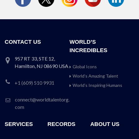
CONTACT US
WORLD’S
INCREDIBLES
957 RT 33, STE 12,
Hamilton, NJ 08690 USA
Global Icons
World’s Amazing Talent
+1 (609) 510 9931
World’s Inspiring Humans
connect@worldtalentorg.
com
SERVICES
RECORDS
ABOUT US