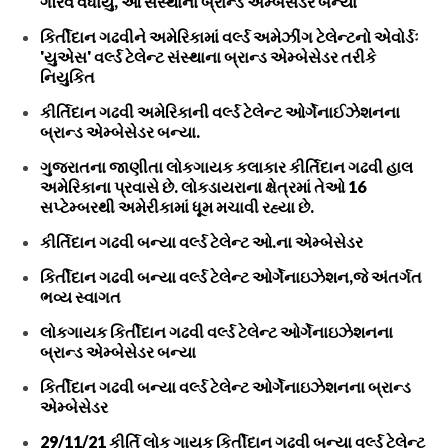
ગૌરવ વધાર્યું, આ સંસ્થાના બ્રાન્ડ એમ્બેસેડર બન્યા
કિર્તીદાન ગઢવીને અમેરિકામાં વર્લ્ડ અમેઝીંગ ટેલેન્ટનો એવોર્ડઃ
'યુએસ' વર્લ્ડ ટેલેન્ટ સંસ્થાના બ્રાન્ડ એમ્બેસેડર તરીકે
નિયુકિત
કીર્તિદાન ગઢવી અમેરિકાની વર્લ્ડ ટેલેન્ટ ઓર્ગેનાઈઝેશનના
બ્રાન્ડ એમ્બેસેડર બન્યા.
ગુજરાતના જાણીતા લોકગાયક કલાકાર કીર્તિદાન ગઢવી હાલ
અમેરિકાના પ્રવાસે છે. લોકડાયરાના ક્ષેત્રમાં તેઓ 16
સપ્ટેમ્બરથી અમેરીકામાં ધૂમ મચાવી રહ્યા છે.
કીર્તિદાન ગઢવી બન્યા વર્લ્ડ ટેલેન્ટ ઓ.ના એમ્બેસેડર
કિર્તીદાન ગઢવી બન્યા વર્લ્ડ ટેલેન્ટ ઓર્ગેનાઇઝેશન,જે અંતર્ગત
ભવ્ય સ્વાગત
લોકગાયક કિર્તીદાન ગઢવી વર્લ્ડ ટેલેન્ટ ઓર્ગેનાઇઝેશનના
બ્રાન્ડ એમ્બેસેડર બન્યા
કિર્તીદાન ગઢવી બન્યા વર્લ્ડ ટેલેન્ટ ઓર્ગેનાઇઝેશનના બ્રાન્ડ
એમ્બેસેડર
29/11/21 કીર્તિ લોક ગાયક કિર્તીદાન ગઢવી બન્યા વર્લ્ડ ટેલેન્ટ