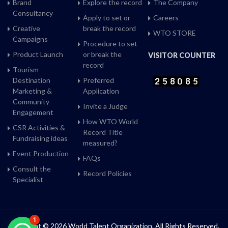
Brand
Explore the record
The Company
Consultancy
Apply to set or
Careers
Creative
break the record
WTO STORE
Campaigns
Procedure to set
Product Launch
or break the
VISITOR COUNTER
record
Tourism
Destination
Preferred
Marketing &
Application
Community
Invite a Judge
Engagement
How WTO World
CSR Activities &
Record Title
Fundraising ideas
measured?
Event Production
FAQs
Consult the
Record Policies
Specialist
1
Copyright © 2026 World Talent Organization. All Rights Reserved.