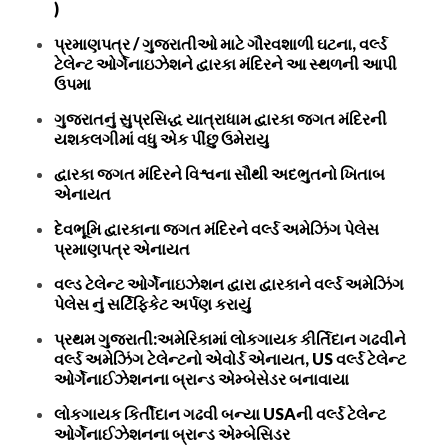
)
પ્રમાણપત્ર / ગુજરાતીઓ માટે ગૌરવશાળી ઘટના, વર્લ્ડ
ટેલેન્ટ ઓર્ગેનાઇઝેશને દ્વારકા મંદિરને આ સ્થળની આપી
ઉપમા
ગુજરાતનું સુપ્રસિદ્ધ યાત્રાધામ દ્વારકા જગત મંદિરની
યશકલગીમાં વધુ એક પીંછુ ઉમેરાયુ
દ્વારકા જગત મંદિરને વિશ્વના સૌથી અદભુતનો ખિતાબ
એનાયત
દેવભૂમિ દ્વારકાના જગત મંદિરને વર્લ્ડ અમેઝિંગ પેલેસ
પ્રમાણપત્ર એનાયત
વલ્ડ ટેલેન્ટ ઓર્ગેનાઇઝેશન દ્વારા દ્વારકાને વર્લ્ડ અમેઝિંગ
પેલેસ નું સર્ટિફિકેટ અર્પણ કરાયું
પ્રથમ ગુજરાતી:અમેરિકામાં લોકગાયક કીર્તિદાન ગઢવીને
વર્લ્ડ અમેઝિંગ ટેલેન્ટનો એવોર્ડ એનાયત, US વર્લ્ડ ટેલેન્ટ
ઓર્ગેનાઈઝેશનના બ્રાન્ડ એમ્બેસેડર બનાવાયા
લોકગાયક કિર્તીદાન ગઢવી બન્યા USAની વર્લ્ડ ટેલેન્ટ
ઓર્ગેનાઈઝેશનના બ્રાન્ડ એમ્બેસિડર