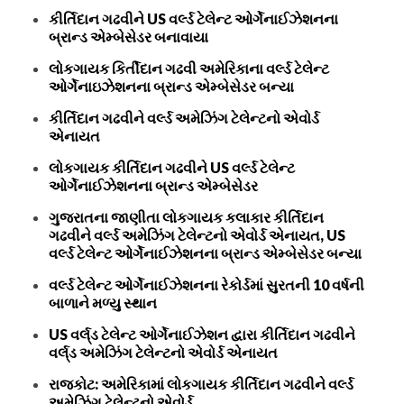
કીર્તિદાન ગઢવીને US વર્લ્ડ ટેલેન્ટ ઓર્ગેનાઈઝેશનના
બ્રાન્ડ એમ્બેસેડર બનાવાયા
લોકગાયક કિર્તીદાન ગઢવી અમેરિકાના વર્લ્ડ ટેલેન્ટ
ઓર્ગેનાઇઝેશનના બ્રાન્ડ એમ્બેસેડર બન્યા
કીર્તિદાન ગઢવીને વર્લ્ડ અમેઝિંગ ટેલેન્ટનો એવોર્ડ
એનાયત
લોકગાયક કીર્તિદાન ગઢવીને US વર્લ્ડ ટેલેન્ટ
ઓર્ગેનાઈઝેશનના બ્રાન્ડ એમ્બેસેડર
ગુજરાતના જાણીતા લોકગાયક કલાકાર કીર્તિદાન
ગઢવીને વર્લ્ડ અમેઝિંગ ટેલેન્ટનો એવોર્ડ એનાયત, US
વર્લ્ડ ટેલેન્ટ ઓર્ગેનાઈઝેશનના બ્રાન્ડ એમ્બેસેડર બન્યા
વર્લ્ડ ટેલેન્ટ ઓર્ગેનાઈઝેશનના રેકોર્ડમાં સુરતની 10 વર્ષની
બાળાને મળ્યુ સ્થાન
US વર્લ્‌ડ ટેલેન્ટ ઓર્ગેનાઈઝેશન દ્વારા કીર્તિદાન ગઢવીને
વર્લ્‌ડ અમેઝિંગ ટેલેન્ટનો એવોર્ડ એનાયત
રાજકોટ: અમેરિકામાં લોકગાયક કીર્તિદાન ગઢવીને વર્લ્ડ
અમેઝિંગ ટેલેન્ટનો એવોર્ડ