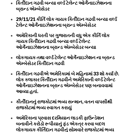
કિર્તીદાન ગઢવી બન્યા વર્લ્ડ ટેલેન્ટ ઓર્ગેનાઇઝેશનના
બ્રાન્ડ એમ્બેસેડર
29/11/21 કીર્તિ લોક ગાયક કિર્તીદાન ગઢવી બન્યા વર્લ્ડ
ટેલેન્ટ ઓર્ગેનાઇઝેશનના બ્રાન્ડ એમ્બેસેડર
અમેરિકાની ધરતી પર ગુજરાતની વધુ એક કીર્તિ લોક
ગાયક કિર્તીદાન ગઢવી બન્યા વર્લ્ડ ટેલેન્ટ
ઓર્ગેનાઇઝેશનના બ્રાન્ડ એમ્બેસેડર બન્યા
લોકગાયક તથા વર્લ્ડ ટેલેન્ટ ઓર્ગેનાઇઝેશન ના બ્રાન્ડ
એમ્બેસેડર કિર્તીદાન ગઢવી
કિર્તીદાન ગઢવીએ અમેરિકામાં બે મહિનામાં 33 શો કર્યા છે.
લોક કલાકાર કિર્તીદાન ગઢવીને અમેરિકાની વર્લ્ડ ટેલેન્ટ
ઓર્ગેનાઇઝેશનના બ્રાન્ડ એમ્બેસેડર પણ બનાવવામાં
આવ્યા હતાં.
કીર્તીદાનનું રાજકોટમાં ભવ્ય સન્માન, વતન વાપસીથી
રાજકોટમાં ભવ્ય સ્વાગત કરાયું
અમેરિકાના પ્રવાસ દરમિયાન લાડકી ફાઉન્ડેશન
બનાવીને કરોડો રૂપીયાનું ફંડ એકત્ર કરવા બદલ
લોકગાયક કીર્તિદાન ગઢવીનું સોમવારે રાજકોટમાં ભવ્ય