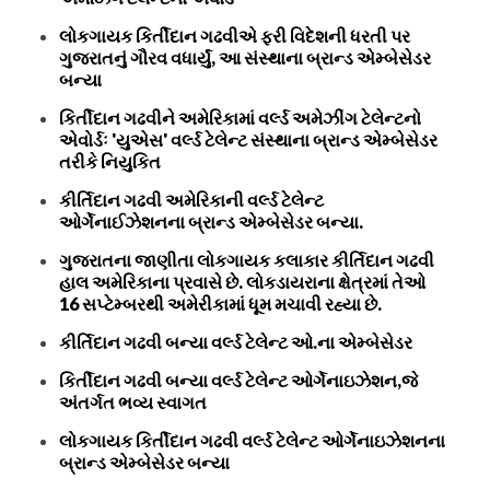
લોકગાયક કિર્તીદાન ગઢવીએ ફરી વિદેશની ધરતી પર
ગુજરાતનું ગૌરવ વધાર્યું, આ સંસ્થાના બ્રાન્ડ એમ્બેસેડર
બન્યા
કિર્તીદાન ગઢવીને અમેરિકામાં વર્લ્ડ અમેઝીંગ ટેલેન્ટનો
એવોર્ડઃ 'યુએસ' વર્લ્ડ ટેલેન્ટ સંસ્થાના બ્રાન્ડ એમ્બેસેડર
તરીકે નિયુકિત
કીર્તિદાન ગઢવી અમેરિકાની વર્લ્ડ ટેલેન્ટ
ઓર્ગેનાઈઝેશનના બ્રાન્ડ એમ્બેસેડર બન્યા.
ગુજરાતના જાણીતા લોકગાયક કલાકાર કીર્તિદાન ગઢવી
હાલ અમેરિકાના પ્રવાસે છે. લોકડાયરાના ક્ષેત્રમાં તેઓ
16 સપ્ટેમ્બરથી અમેરીકામાં ધૂમ મચાવી રહ્યા છે.
કીર્તિદાન ગઢવી બન્યા વર્લ્ડ ટેલેન્ટ ઓ.ના એમ્બેસેડર
કિર્તીદાન ગઢવી બન્યા વર્લ્ડ ટેલેન્ટ ઓર્ગેનાઇઝેશન,જે
અંતર્ગત ભવ્ય સ્વાગત
લોકગાયક કિર્તીદાન ગઢવી વર્લ્ડ ટેલેન્ટ ઓર્ગેનાઇઝેશનના
બ્રાન્ડ એમ્બેસેડર બન્યા