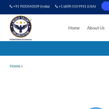
+91 9033543339
(India)
+1 (609) 510 9931
(USA)
Home
About Us
Home
»