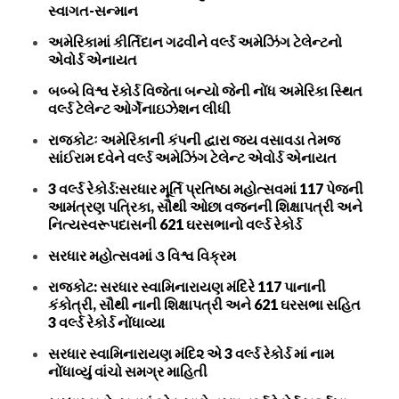
સ્વાગત-સન્માન
અમેરિકામાં કીર્તિદાન ગઢવીને વર્લ્ડ અમેઝિંગ ટેલેન્ટનો
એવોર્ડ એનાયત
બબ્બે વિશ્વ રૅકોર્ડ વિજેતા બન્યો જેની નોંધ અમેરિકા સ્થિત
વર્લ્ડ ટેલેન્ટ ઓર્ગેનાઇઝેશન લીધી
રાજકોટઃ અમેરિકાની કંપની દ્વારા જય વસાવડા તેમજ
સાંઈરામ દવેને વર્લ્ડ અમેઝિંગ ટેલેન્ટ એવોર્ડ એનાયત
3 વર્લ્ડ રેકોર્ડ:સરધાર મૂર્તિ પ્રતિષ્ઠા મહોત્સવમાં 117 પેજની
આમંત્રણ પત્રિકા, સૌથી ઓછા વજનની શિક્ષાપત્રી અને
નિત્યસ્વરૂપદાસની 621 ઘરસભાનો વર્લ્ડ રેકોર્ડ
સરધાર મહોત્સવમાં ૩ વિશ્વ વિક્રમ
રાજકોટ: સરધાર સ્વામિનારાયણ મંદિરે 117 પાનાની
કંકોત્રી, સૌથી નાની શિક્ષાપત્રી અને 621 ઘરસભા સહિત
3 વર્લ્ડ રેકોર્ડ નોંધાવ્યા
સરધાર સ્વામિનારાયણ મંદિ૨ એ 3 વર્લ્ડ રેકોર્ડ માં નામ
નોંધાવ્યું વાંચો સમગ્ર માહિતી