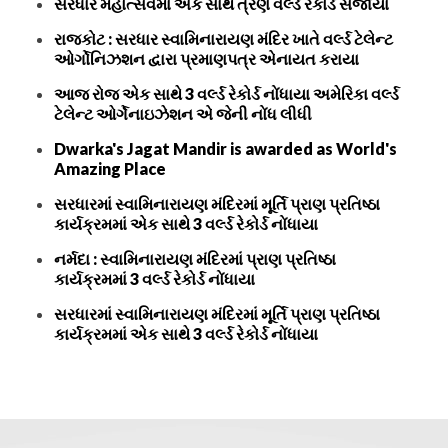
સરધાર મહોત્સવમાં એક સાથે ત્રણ વર્લ્ડ રેકોર્ડ સર્જાયા
રાજકોટ : સરધાર સ્વામિનારાયણ મંદિર ખાતે વર્લ્ડ ટેલેન્ટ
ઓર્ગોનિઝશન દ્વારા પ્રમાણપત્ર એનાયત કરાયા
આજ રોજ એક સાથે 3 વર્લ્ડ રેકોર્ડ નોંધાયા અમેરિકા વર્લ્ડ
ટેલેન્ટ ઓર્ગેનાઇઝેશન એ જેની નોંધ લીધી
Dwarka's Jagat Mandir is awarded as World's
Amazing Place
સરધારમાં સ્વામિનારાયણ મંદિરમાં મૂર્તિ પ્રાણ પ્રતિષ્ઠા
કાર્યક્રમમાં એક સાથે 3 વર્લ્ડ રેકોર્ડ નોંધાયા
નર્મદા : સ્વામિનારાયણ મંદિરમાં પ્રાણ પ્રતિષ્ઠા
કાર્યક્રમમાં 3 વર્લ્ડ રેકોર્ડ નોંધાયા
સરધારમાં સ્વામિનારાયણ મંદિરમાં મૂર્તિ પ્રાણ પ્રતિષ્ઠા
કાર્યક્રમમાં એક સાથે 3 વર્લ્ડ રેકોર્ડ નોંધાયા