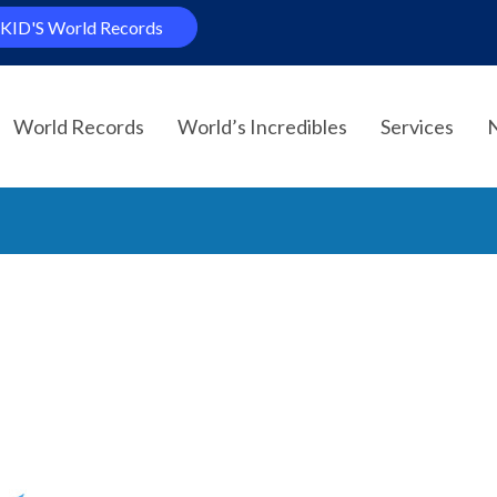
KID'S World Records
World Records
World’s Incredibles
Services