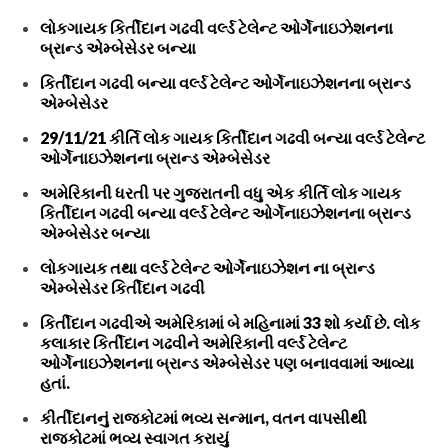
લોકગાયક કિર્તીદાન ગઢવી વર્લ્ડ ટેલેન્ટ ઓર્ગેનાઇઝેશનના
બ્રાન્ડ એમ્બેસેડર બન્યા
કિર્તીદાન ગઢવી બન્યા વર્લ્ડ ટેલેન્ટ ઓર્ગેનાઇઝેશનના બ્રાન્ડ
એમ્બેસેડર
29/11/21 કીર્તિ લોક ગાયક કિર્તીદાન ગઢવી બન્યા વર્લ્ડ ટેલેન્ટ
ઓર્ગેનાઇઝેશનના બ્રાન્ડ એમ્બેસેડર
અમેરિકાની ધરતી પર ગુજરાતની વધુ એક કીર્તિ લોક ગાયક
કિર્તીદાન ગઢવી બન્યા વર્લ્ડ ટેલેન્ટ ઓર્ગેનાઇઝેશનના બ્રાન્ડ
એમ્બેસેડર બન્યા
લોકગાયક તથા વર્લ્ડ ટેલેન્ટ ઓર્ગેનાઇઝેશન ના બ્રાન્ડ
એમ્બેસેડર કિર્તીદાન ગઢવી
કિર્તીદાન ગઢવીએ અમેરિકામાં બે મહિનામાં 33 શો કર્યા છે. લોક
કલાકાર કિર્તીદાન ગઢવીને અમેરિકાની વર્લ્ડ ટેલેન્ટ
ઓર્ગેનાઇઝેશનના બ્રાન્ડ એમ્બેસેડર પણ બનાવવામાં આવ્યા
હતાં.
કીર્તીદાનનું રાજકોટમાં ભવ્ય સન્માન, વતન વાપસીથી
રાજકોટમાં ભવ્ય સ્વાગત કરાયું