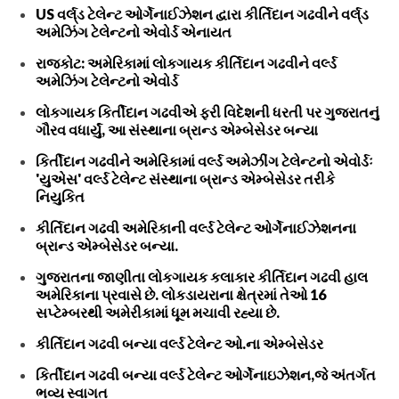
US વર્લ્‌ડ ટેલેન્ટ ઓર્ગેનાઈઝેશન દ્વારા કીર્તિદાન ગઢવીને વર્લ્‌ડ
અમેઝિંગ ટેલેન્ટનો એવોર્ડ એનાયત
રાજકોટ: અમેરિકામાં લોકગાયક કીર્તિદાન ગઢવીને વર્લ્ડ
અમેઝિંગ ટેલેન્ટનો એવોર્ડ
લોકગાયક કિર્તીદાન ગઢવીએ ફરી વિદેશની ધરતી પર ગુજરાતનું
ગૌરવ વધાર્યું, આ સંસ્થાના બ્રાન્ડ એમ્બેસેડર બન્યા
કિર્તીદાન ગઢવીને અમેરિકામાં વર્લ્ડ અમેઝીંગ ટેલેન્ટનો એવોર્ડઃ
'યુએસ' વર્લ્ડ ટેલેન્ટ સંસ્થાના બ્રાન્ડ એમ્બેસેડર તરીકે
નિયુકિત
કીર્તિદાન ગઢવી અમેરિકાની વર્લ્ડ ટેલેન્ટ ઓર્ગેનાઈઝેશનના
બ્રાન્ડ એમ્બેસેડર બન્યા.
ગુજરાતના જાણીતા લોકગાયક કલાકાર કીર્તિદાન ગઢવી હાલ
અમેરિકાના પ્રવાસે છે. લોકડાયરાના ક્ષેત્રમાં તેઓ 16
સપ્ટેમ્બરથી અમેરીકામાં ધૂમ મચાવી રહ્યા છે.
કીર્તિદાન ગઢવી બન્યા વર્લ્ડ ટેલેન્ટ ઓ.ના એમ્બેસેડર
કિર્તીદાન ગઢવી બન્યા વર્લ્ડ ટેલેન્ટ ઓર્ગેનાઇઝેશન,જે અંતર્ગત
ભવ્ય સ્વાગત