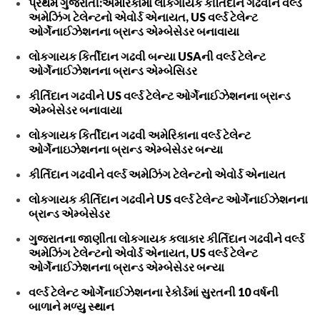
પ્રથમ ગુજરાતી:અમેરિકામાં લોકગાયક કીર્તિદાન ગઢવીને વર્લ્ડ
અમેઝિંગ ટેલેન્ટનો એવોર્ડ એનાયત, US વર્લ્ડ ટેલેન્ટ
ઓર્ગેનાઈઝેશનના બ્રાન્ડ એમ્બેસેડર બનાવાયા
લોકગાયક કિર્તીદાન ગઢવી બન્યા USAની વર્લ્ડ ટેલેન્ટ
ઓર્ગેનાઈઝેશનના બ્રાન્ડ એમ્બેસિડર
કીર્તિદાન ગઢવીને US વર્લ્ડ ટેલેન્ટ ઓર્ગેનાઈઝેશનના બ્રાન્ડ
એમ્બેસેડર બનાવાયા
લોકગાયક કિર્તીદાન ગઢવી અમેરિકાના વર્લ્ડ ટેલેન્ટ
ઓર્ગેનાઇઝેશનના બ્રાન્ડ એમ્બેસેડર બન્યા
કીર્તિદાન ગઢવીને વર્લ્ડ અમેઝિંગ ટેલેન્ટનો એવોર્ડ એનાયત
લોકગાયક કીર્તિદાન ગઢવીને US વર્લ્ડ ટેલેન્ટ ઓર્ગેનાઈઝેશનના
બ્રાન્ડ એમ્બેસેડર
ગુજરાતના જાણીતા લોકગાયક કલાકાર કીર્તિદાન ગઢવીને વર્લ્ડ
અમેઝિંગ ટેલેન્ટનો એવોર્ડ એનાયત, US વર્લ્ડ ટેલેન્ટ
ઓર્ગેનાઈઝેશનના બ્રાન્ડ એમ્બેસેડર બન્યા
વર્લ્ડ ટેલેન્ટ ઓર્ગેનાઈઝેશનના રેકોર્ડમાં સુરતની 10 વર્ષની
બાળાને મળ્યુ સ્થાન