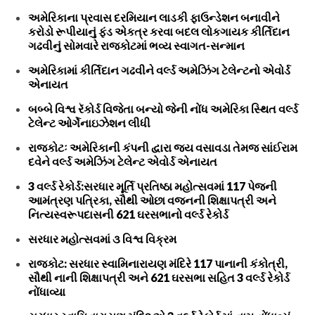
અમેરિકાના પ્રવાસ દરમિયાન લાડકી ફાઉન્ડેશન બનાવીને
કરોડો રૂપીયાનું ફંડ એકત્ર કરવા બદલ લોકગાયક કીર્તિદાન
ગઢવીનું સોમવારે રાજકોટમાં ભવ્ય સ્વાગત-સન્માન
અમેરિકામાં કીર્તિદાન ગઢવીને વર્લ્ડ અમેઝિંગ ટેલેન્ટનો એવોર્ડ
એનાયત
બબ્બે વિશ્વ રૅકોર્ડ વિજેતા બન્યો જેની નોંધ અમેરિકા સ્થિત વર્લ્ડ
ટેલેન્ટ ઓર્ગેનાઇઝેશન લીધી
રાજકોટઃ અમેરિકાની કંપની દ્વારા જય વસાવડા તેમજ સાંઈરામ
દવેને વર્લ્ડ અમેઝિંગ ટેલેન્ટ એવોર્ડ એનાયત
3 વર્લ્ડ રેકોર્ડ:સરધાર મૂર્તિ પ્રતિષ્ઠા મહોત્સવમાં 117 પેજની
આમંત્રણ પત્રિકા, સૌથી ઓછા વજનની શિક્ષાપત્રી અને
નિત્યસ્વરૂપદાસની 621 ઘરસભાનો વર્લ્ડ રેકોર્ડ
સરધાર મહોત્સવમાં ૩ વિશ્વ વિક્રમ
રાજકોટ: સરધાર સ્વામિનારાયણ મંદિરે 117 પાનાની કંકોત્રી,
સૌથી નાની શિક્ષાપત્રી અને 621 ઘરસભા સહિત 3 વર્લ્ડ રેકોર્ડ
નોંધાવ્યા