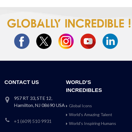
CONTACT US
WORLD’S
INCREDIBLES
957 RT 33, STE 12,
Hamilton, NJ 08690 USA
Global Icons
World’s Amazing Talent
+1 (609) 510 9931
World’s Inspiring Humans