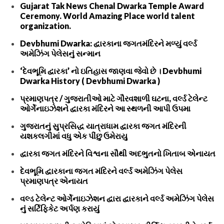
Gujarat Tak News Chenal Dwarka Temple Award
Ceremony. World Amazing Place world talent
organization.
Devbhumi Dwarka: દ્વારકાના જગતમંદિરને મળ્યું વર્લ્ડ
અમેઝિંગ પેલેસનું સન્માન
‘દેવભૂમિ દ્વારકા’ નો ઇતિહાસ જાણવા જેવો છે । Devbhumi
Dwarka History ( Devbhumi Dwarka )
પ્રમાણપત્ર / ગુજરાતીઓ માટે ગૌરવશાળી ઘટના, વર્લ્ડ ટેલેન્ટ
ઓર્ગેનાઇઝેશને દ્વારકા મંદિરને આ સ્થળની આપી ઉપમા
ગુજરાતનું સુપ્રસિદ્ધ યાત્રાધામ દ્વારકા જગત મંદિરની
યશકલગીમાં વધુ એક પીંછુ ઉમેરાયુ
દ્વારકા જગત મંદિરને વિશ્વના સૌથી અદભુતનો ખિતાબ એનાયત
દેવભૂમિ દ્વારકાના જગત મંદિરને વર્લ્ડ અમેઝિંગ પેલેસ
પ્રમાણપત્ર એનાયત
વલ્ડ ટેલેન્ટ ઓર્ગેનાઇઝેશન દ્વારા દ્વારકાને વર્લ્ડ અમેઝિંગ પેલેસ
નું સર્ટિફિકેટ અર્પણ કરાયું