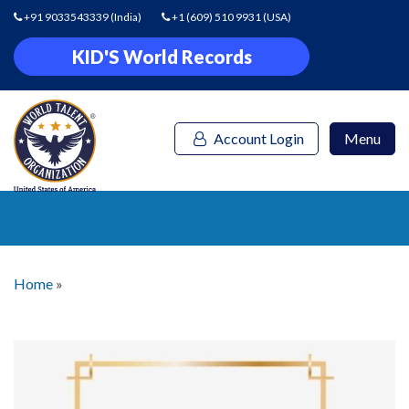
+91 9033543339
(India)
+1 (609) 510 9931
(USA)
KID'S World Records
Account Login
Menu
Home
»