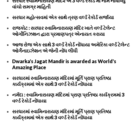
સરધાર સ્વામિનારાયણ મંદિ૨ એ 3 વર્લ્ડ રેકોર્ડ માં નામ નોંધાવ્યું
વાંચો સમગ્ર માહિતી
સરધાર મહોત્સવમાં એક સાથે ત્રણ વર્લ્ડ રેકોર્ડ સર્જાયા
રાજકોટ : સરધાર સ્વામિનારાયણ મંદિર ખાતે વર્લ્ડ ટેલેન્ટ
ઓર્ગોનિઝશન દ્વારા પ્રમાણપત્ર એનાયત કરાયા
આજ રોજ એક સાથે 3 વર્લ્ડ રેકોર્ડ નોંધાયા અમેરિકા વર્લ્ડ ટેલેન્ટ
ઓર્ગેનાઇઝેશન એ જેની નોંધ લીધી
Dwarka's Jagat Mandir is awarded as World's
Amazing Place
સરધારમાં સ્વામિનારાયણ મંદિરમાં મૂર્તિ પ્રાણ પ્રતિષ્ઠા
કાર્યક્રમમાં એક સાથે 3 વર્લ્ડ રેકોર્ડ નોંધાયા
નર્મદા : સ્વામિનારાયણ મંદિરમાં પ્રાણ પ્રતિષ્ઠા કાર્યક્રમમાં 3
વર્લ્ડ રેકોર્ડ નોંધાયા
સરધારમાં સ્વામિનારાયણ મંદિરમાં મૂર્તિ પ્રાણ પ્રતિષ્ઠા
કાર્યક્રમમાં એક સાથે 3 વર્લ્ડ રેકોર્ડ નોંધાયા