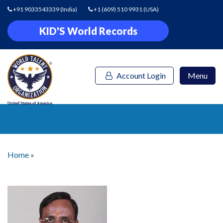
+91 9033543339
(India)
+1 (609) 510 9931
(USA)
KID'S World Records
Account Login
Menu
Home
»