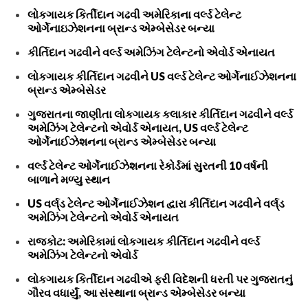
લોકગાયક કિર્તીદાન ગઢવી અમેરિકાના વર્લ્ડ ટેલેન્ટ
ઓર્ગેનાઇઝેશનના બ્રાન્ડ એમ્બેસેડર બન્યા
કીર્તિદાન ગઢવીને વર્લ્ડ અમેઝિંગ ટેલેન્ટનો એવોર્ડ એનાયત
લોકગાયક કીર્તિદાન ગઢવીને US વર્લ્ડ ટેલેન્ટ ઓર્ગેનાઈઝેશનના
બ્રાન્ડ એમ્બેસેડર
ગુજરાતના જાણીતા લોકગાયક કલાકાર કીર્તિદાન ગઢવીને વર્લ્ડ
અમેઝિંગ ટેલેન્ટનો એવોર્ડ એનાયત, US વર્લ્ડ ટેલેન્ટ
ઓર્ગેનાઈઝેશનના બ્રાન્ડ એમ્બેસેડર બન્યા
વર્લ્ડ ટેલેન્ટ ઓર્ગેનાઈઝેશનના રેકોર્ડમાં સુરતની 10 વર્ષની
બાળાને મળ્યુ સ્થાન
US વર્લ્‌ડ ટેલેન્ટ ઓર્ગેનાઈઝેશન દ્વારા કીર્તિદાન ગઢવીને વર્લ્‌ડ
અમેઝિંગ ટેલેન્ટનો એવોર્ડ એનાયત
રાજકોટ: અમેરિકામાં લોકગાયક કીર્તિદાન ગઢવીને વર્લ્ડ
અમેઝિંગ ટેલેન્ટનો એવોર્ડ
લોકગાયક કિર્તીદાન ગઢવીએ ફરી વિદેશની ધરતી પર ગુજરાતનું
ગૌરવ વધાર્યું, આ સંસ્થાના બ્રાન્ડ એમ્બેસેડર બન્યા