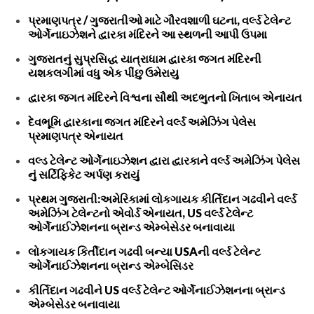
પ્રમાણપત્ર / ગુજરાતીઓ માટે ગૌરવશાળી ઘટના, વર્લ્ડ ટેલેન્ટ
ઓર્ગેનાઇઝેશને દ્વારકા મંદિરને આ સ્થળની આપી ઉપમા
ગુજરાતનું સુપ્રસિદ્ધ યાત્રાધામ દ્વારકા જગત મંદિરની
યશકલગીમાં વધુ એક પીંછુ ઉમેરાયુ
દ્વારકા જગત મંદિરને વિશ્વના સૌથી અદભુતનો ખિતાબ એનાયત
દેવભૂમિ દ્વારકાના જગત મંદિરને વર્લ્ડ અમેઝિંગ પેલેસ
પ્રમાણપત્ર એનાયત
વલ્ડ ટેલેન્ટ ઓર્ગેનાઇઝેશન દ્વારા દ્વારકાને વર્લ્ડ અમેઝિંગ પેલેસ
નું સર્ટિફિકેટ અર્પણ કરાયું
પ્રથમ ગુજરાતી:અમેરિકામાં લોકગાયક કીર્તિદાન ગઢવીને વર્લ્ડ
અમેઝિંગ ટેલેન્ટનો એવોર્ડ એનાયત, US વર્લ્ડ ટેલેન્ટ
ઓર્ગેનાઈઝેશનના બ્રાન્ડ એમ્બેસેડર બનાવાયા
લોકગાયક કિર્તીદાન ગઢવી બન્યા USAની વર્લ્ડ ટેલેન્ટ
ઓર્ગેનાઈઝેશનના બ્રાન્ડ એમ્બેસિડર
કીર્તિદાન ગઢવીને US વર્લ્ડ ટેલેન્ટ ઓર્ગેનાઈઝેશનના બ્રાન્ડ
એમ્બેસેડર બનાવાયા