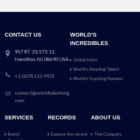
CONTACT US
WORLD’S
INCREDIBLES
957 RT 33, STE 12,
Hamilton, NJ 08690 USA
Global Icons
World’s Amazing Talent
+1 (609) 510 9931
World’s Inspiring Humans
connect@worldtalentorg.
com
SERVICES
RECORDS
ABOUT US
Brand
Explore the record
The Company