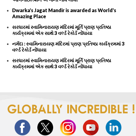
Dwarka's Jagat Mandir is awarded as World's
Amazing Place
સરધારમાં સ્વામિનારાયણ મંદિરમાં મૂર્તિ પ્રાણ પ્રતિષ્ઠા
કાર્યક્રમમાં એક સાથે 3 વર્લ્ડ રેકોર્ડ નોંધાયા
નર્મદા : સ્વામિનારાયણ મંદિરમાં પ્રાણ પ્રતિષ્ઠા કાર્યક્રમમાં 3
વર્લ્ડ રેકોર્ડ નોંધાયા
સરધારમાં સ્વામિનારાયણ મંદિરમાં મૂર્તિ પ્રાણ પ્રતિષ્ઠા
કાર્યક્રમમાં એક સાથે 3 વર્લ્ડ રેકોર્ડ નોંધાયા