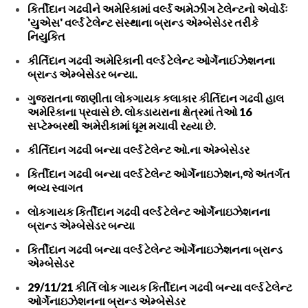
કિર્તીદાન ગઢવીને અમેરિકામાં વર્લ્ડ અમેઝીંગ ટેલેન્ટનો એવોર્ડઃ
'યુએસ' વર્લ્ડ ટેલેન્ટ સંસ્થાના બ્રાન્ડ એમ્બેસેડર તરીકે
નિયુકિત
કીર્તિદાન ગઢવી અમેરિકાની વર્લ્ડ ટેલેન્ટ ઓર્ગેનાઈઝેશનના
બ્રાન્ડ એમ્બેસેડર બન્યા.
ગુજરાતના જાણીતા લોકગાયક કલાકાર કીર્તિદાન ગઢવી હાલ
અમેરિકાના પ્રવાસે છે. લોકડાયરાના ક્ષેત્રમાં તેઓ 16
સપ્ટેમ્બરથી અમેરીકામાં ધૂમ મચાવી રહ્યા છે.
કીર્તિદાન ગઢવી બન્યા વર્લ્ડ ટેલેન્ટ ઓ.ના એમ્બેસેડર
કિર્તીદાન ગઢવી બન્યા વર્લ્ડ ટેલેન્ટ ઓર્ગેનાઇઝેશન,જે અંતર્ગત
ભવ્ય સ્વાગત
લોકગાયક કિર્તીદાન ગઢવી વર્લ્ડ ટેલેન્ટ ઓર્ગેનાઇઝેશનના
બ્રાન્ડ એમ્બેસેડર બન્યા
કિર્તીદાન ગઢવી બન્યા વર્લ્ડ ટેલેન્ટ ઓર્ગેનાઇઝેશનના બ્રાન્ડ
એમ્બેસેડર
29/11/21 કીર્તિ લોક ગાયક કિર્તીદાન ગઢવી બન્યા વર્લ્ડ ટેલેન્ટ
ઓર્ગેનાઇઝેશનના બ્રાન્ડ એમ્બેસેડર