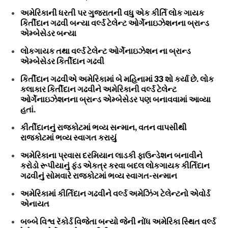
અમેરિકાની ધરતી પર ગુજરાતની વધુ એક કીર્તિ લોક ગાયક
કિર્તીદાન ગઢવી બન્યા વર્લ્ડ ટેલેન્ટ ઓર્ગેનાઇઝેશનના બ્રાન્ડ
એમ્બેસેડર બન્યા
લોકગાયક તથા વર્લ્ડ ટેલેન્ટ ઓર્ગેનાઇઝેશન ના બ્રાન્ડ
એમ્બેસેડર કિર્તીદાન ગઢવી
કિર્તીદાન ગઢવીએ અમેરિકામાં બે મહિનામાં 33 શો કર્યા છે. લોક
કલાકાર કિર્તીદાન ગઢવીને અમેરિકાની વર્લ્ડ ટેલેન્ટ
ઓર્ગેનાઇઝેશનના બ્રાન્ડ એમ્બેસેડર પણ બનાવવામાં આવ્યા
હતાં.
કીર્તીદાનનું રાજકોટમાં ભવ્ય સન્માન, વતન વાપસીથી
રાજકોટમાં ભવ્ય સ્વાગત કરાયું
અમેરિકાના પ્રવાસ દરમિયાન લાડકી ફાઉન્ડેશન બનાવીને
કરોડો રૂપીયાનું ફંડ એકત્ર કરવા બદલ લોકગાયક કીર્તિદાન
ગઢવીનું સોમવારે રાજકોટમાં ભવ્ય સ્વાગત-સન્માન
અમેરિકામાં કીર્તિદાન ગઢવીને વર્લ્ડ અમેઝિંગ ટેલેન્ટનો એવોર્ડ
એનાયત
બબ્બે વિશ્વ રૅકોર્ડ વિજેતા બન્યો જેની નોંધ અમેરિકા સ્થિત વર્લ્ડ