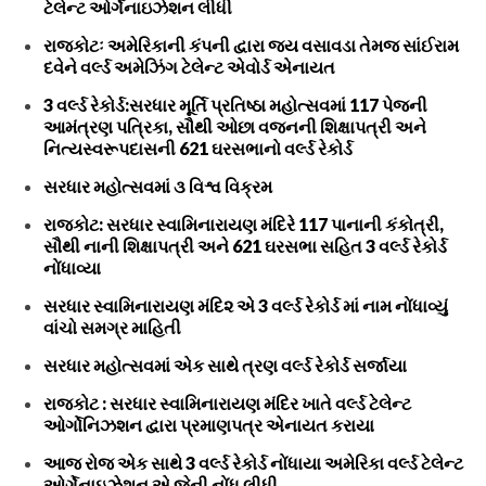
ટેલેન્ટ ઓર્ગેનાઇઝેશન લીધી
રાજકોટઃ અમેરિકાની કંપની દ્વારા જય વસાવડા તેમજ સાંઈરામ
દવેને વર્લ્ડ અમેઝિંગ ટેલેન્ટ એવોર્ડ એનાયત
3 વર્લ્ડ રેકોર્ડ:સરધાર મૂર્તિ પ્રતિષ્ઠા મહોત્સવમાં 117 પેજની
આમંત્રણ પત્રિકા, સૌથી ઓછા વજનની શિક્ષાપત્રી અને
નિત્યસ્વરૂપદાસની 621 ઘરસભાનો વર્લ્ડ રેકોર્ડ
સરધાર મહોત્સવમાં ૩ વિશ્વ વિક્રમ
રાજકોટ: સરધાર સ્વામિનારાયણ મંદિરે 117 પાનાની કંકોત્રી,
સૌથી નાની શિક્ષાપત્રી અને 621 ઘરસભા સહિત 3 વર્લ્ડ રેકોર્ડ
નોંધાવ્યા
સરધાર સ્વામિનારાયણ મંદિ૨ એ 3 વર્લ્ડ રેકોર્ડ માં નામ નોંધાવ્યું
વાંચો સમગ્ર માહિતી
સરધાર મહોત્સવમાં એક સાથે ત્રણ વર્લ્ડ રેકોર્ડ સર્જાયા
રાજકોટ : સરધાર સ્વામિનારાયણ મંદિર ખાતે વર્લ્ડ ટેલેન્ટ
ઓર્ગોનિઝશન દ્વારા પ્રમાણપત્ર એનાયત કરાયા
આજ રોજ એક સાથે 3 વર્લ્ડ રેકોર્ડ નોંધાયા અમેરિકા વર્લ્ડ ટેલેન્ટ
ઓર્ગેનાઇઝેશન એ જેની નોંધ લીધી