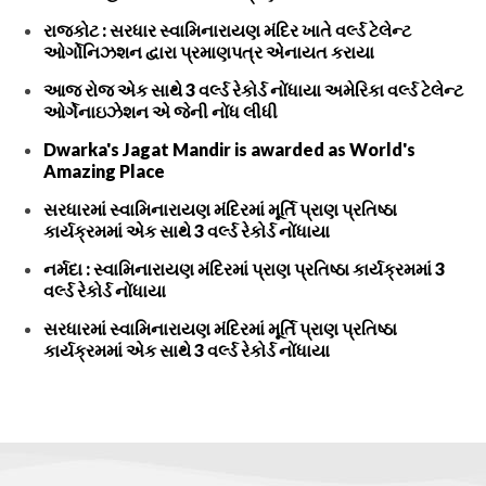
રાજકોટ : સરધાર સ્વામિનારાયણ મંદિર ખાતે વર્લ્ડ ટેલેન્ટ
ઓર્ગોનિઝશન દ્વારા પ્રમાણપત્ર એનાયત કરાયા
આજ રોજ એક સાથે 3 વર્લ્ડ રેકોર્ડ નોંધાયા અમેરિકા વર્લ્ડ ટેલેન્ટ
ઓર્ગેનાઇઝેશન એ જેની નોંધ લીધી
Dwarka's Jagat Mandir is awarded as World's
Amazing Place
સરધારમાં સ્વામિનારાયણ મંદિરમાં મૂર્તિ પ્રાણ પ્રતિષ્ઠા
કાર્યક્રમમાં એક સાથે 3 વર્લ્ડ રેકોર્ડ નોંધાયા
નર્મદા : સ્વામિનારાયણ મંદિરમાં પ્રાણ પ્રતિષ્ઠા કાર્યક્રમમાં 3
વર્લ્ડ રેકોર્ડ નોંધાયા
સરધારમાં સ્વામિનારાયણ મંદિરમાં મૂર્તિ પ્રાણ પ્રતિષ્ઠા
કાર્યક્રમમાં એક સાથે 3 વર્લ્ડ રેકોર્ડ નોંધાયા