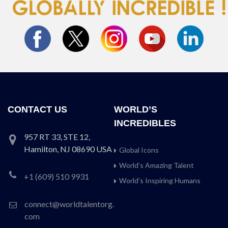
CONTACT US
WORLD’S
INCREDIBLES
957 RT 33, STE 12,
Hamilton, NJ 08690 USA
Global Icons
World’s Amazing Talent
+1 (609) 510 9931
World’s Inspiring Humans
connect@worldtalentorg.
com