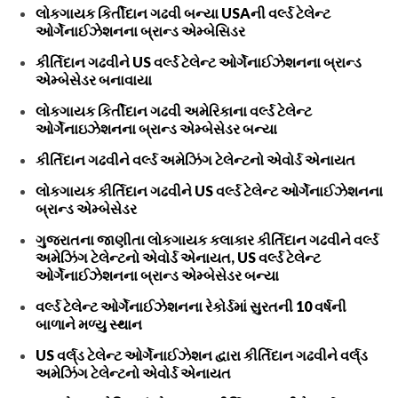
લોકગાયક કિર્તીદાન ગઢવી બન્યા USAની વર્લ્ડ ટેલેન્ટ
ઓર્ગેનાઈઝેશનના બ્રાન્ડ એમ્બેસિડર
કીર્તિદાન ગઢવીને US વર્લ્ડ ટેલેન્ટ ઓર્ગેનાઈઝેશનના બ્રાન્ડ
એમ્બેસેડર બનાવાયા
લોકગાયક કિર્તીદાન ગઢવી અમેરિકાના વર્લ્ડ ટેલેન્ટ
ઓર્ગેનાઇઝેશનના બ્રાન્ડ એમ્બેસેડર બન્યા
કીર્તિદાન ગઢવીને વર્લ્ડ અમેઝિંગ ટેલેન્ટનો એવોર્ડ એનાયત
લોકગાયક કીર્તિદાન ગઢવીને US વર્લ્ડ ટેલેન્ટ ઓર્ગેનાઈઝેશનના
બ્રાન્ડ એમ્બેસેડર
ગુજરાતના જાણીતા લોકગાયક કલાકાર કીર્તિદાન ગઢવીને વર્લ્ડ
અમેઝિંગ ટેલેન્ટનો એવોર્ડ એનાયત, US વર્લ્ડ ટેલેન્ટ
ઓર્ગેનાઈઝેશનના બ્રાન્ડ એમ્બેસેડર બન્યા
વર્લ્ડ ટેલેન્ટ ઓર્ગેનાઈઝેશનના રેકોર્ડમાં સુરતની 10 વર્ષની
બાળાને મળ્યુ સ્થાન
US વર્લ્‌ડ ટેલેન્ટ ઓર્ગેનાઈઝેશન દ્વારા કીર્તિદાન ગઢવીને વર્લ્‌ડ
અમેઝિંગ ટેલેન્ટનો એવોર્ડ એનાયત