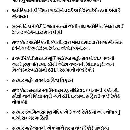
ગઢવીનું સોમવારે રાજકોટમાં ભવ્ય સ્વાગત-સન્માન
અમેરિકામાં કીર્તિદાન ગઢવીને વર્લ્ડ અમેઝિંગ ટેલેન્ટનો એવોર્ડ
એનાયત
બબ્બે વિશ્વ રૅકોર્ડ વિજેતા બન્યો જેની નોંધ અમેરિકા સ્થિત વર્લ્ડ
ટેલેન્ટ ઓર્ગેનાઇઝેશન લીધી
રાજકોટઃ અમેરિકાની કંપની દ્વારા જય વસાવડા તેમજ સાંઈરામ
દવેને વર્લ્ડ અમેઝિંગ ટેલેન્ટ એવોર્ડ એનાયત
3 વર્લ્ડ રેકોર્ડ:સરધાર મૂર્તિ પ્રતિષ્ઠા મહોત્સવમાં 117 પેજની
આમંત્રણ પત્રિકા, સૌથી ઓછા વજનની શિક્ષાપત્રી અને
નિત્યસ્વરૂપદાસની 621 ઘરસભાનો વર્લ્ડ રેકોર્ડ
સરધાર મહોત્સવમાં ૩ વિશ્વ વિક્રમ
રાજકોટ: સરધાર સ્વામિનારાયણ મંદિરે 117 પાનાની કંકોત્રી,
સૌથી નાની શિક્ષાપત્રી અને 621 ઘરસભા સહિત 3 વર્લ્ડ રેકોર્ડ
નોંધાવ્યા
સરધાર સ્વામિનારાયણ મંદિ૨ એ 3 વર્લ્ડ રેકોર્ડ માં નામ નોંધાવ્યું
વાંચો સમગ્ર માહિતી
સરધાર મહોત્સવમાં એક સાથે ત્રણ વર્લ્ડ રેકોર્ડ સર્જાયા