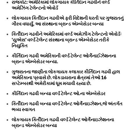
રાજકોટ: અમેરિકામાં લોકગાયક કીર્તિદાન ગઢવીને વર્લ્ડ
અમેઝિંગ ટેલેન્ટનો એવોર્ડ
લોકગાયક કિર્તીદાન ગઢવીએ ફરી વિદેશની ધરતી પર ગુજરાતનું
ગૌરવ વધાર્યું, આ સંસ્થાના બ્રાન્ડ એમ્બેસેડર બન્યા
કિર્તીદાન ગઢવીને અમેરિકામાં વર્લ્ડ અમેઝીંગ ટેલેન્ટનો એવોર્ડઃ
'યુએસ' વર્લ્ડ ટેલેન્ટ સંસ્થાના બ્રાન્ડ એમ્બેસેડર તરીકે
નિયુકિત
કીર્તિદાન ગઢવી અમેરિકાની વર્લ્ડ ટેલેન્ટ ઓર્ગેનાઈઝેશનના
બ્રાન્ડ એમ્બેસેડર બન્યા.
ગુજરાતના જાણીતા લોકગાયક કલાકાર કીર્તિદાન ગઢવી હાલ
અમેરિકાના પ્રવાસે છે. લોકડાયરાના ક્ષેત્રમાં તેઓ 16
સપ્ટેમ્બરથી અમેરીકામાં ધૂમ મચાવી રહ્યા છે.
કીર્તિદાન ગઢવી બન્યા વર્લ્ડ ટેલેન્ટ ઓ.ના એમ્બેસેડર
કિર્તીદાન ગઢવી બન્યા વર્લ્ડ ટેલેન્ટ ઓર્ગેનાઇઝેશન,જે અંતર્ગત
ભવ્ય સ્વાગત
લોકગાયક કિર્તીદાન ગઢવી વર્લ્ડ ટેલેન્ટ ઓર્ગેનાઇઝેશનના
બ્રાન્ડ એમ્બેસેડર બન્યા