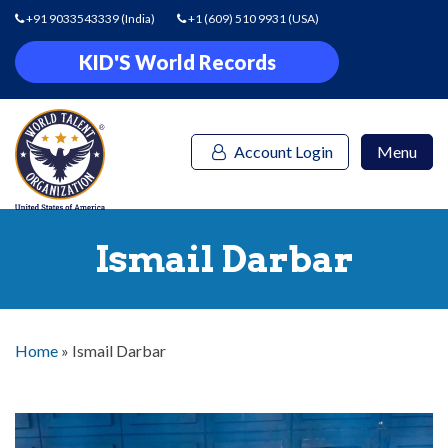
+91 9033543339
(India)
+1 (609) 510 9931
(USA)
KID'S World Records
Account Login
Menu
Ismail Darbar
Home
»
Ismail Darbar