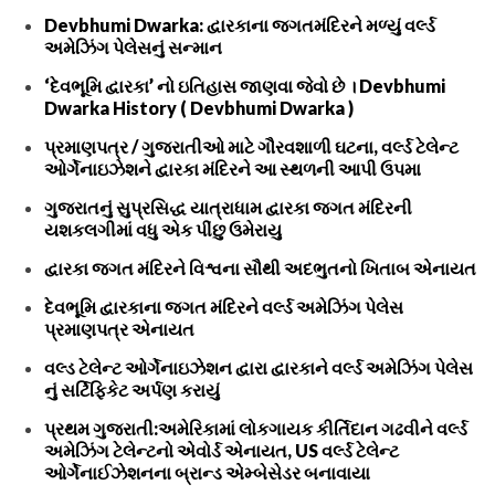
Devbhumi Dwarka: દ્વારકાના જગતમંદિરને મળ્યું વર્લ્ડ
અમેઝિંગ પેલેસનું સન્માન
‘દેવભૂમિ દ્વારકા’ નો ઇતિહાસ જાણવા જેવો છે । Devbhumi
Dwarka History ( Devbhumi Dwarka )
પ્રમાણપત્ર / ગુજરાતીઓ માટે ગૌરવશાળી ઘટના, વર્લ્ડ ટેલેન્ટ
ઓર્ગેનાઇઝેશને દ્વારકા મંદિરને આ સ્થળની આપી ઉપમા
ગુજરાતનું સુપ્રસિદ્ધ યાત્રાધામ દ્વારકા જગત મંદિરની
યશકલગીમાં વધુ એક પીંછુ ઉમેરાયુ
દ્વારકા જગત મંદિરને વિશ્વના સૌથી અદભુતનો ખિતાબ એનાયત
દેવભૂમિ દ્વારકાના જગત મંદિરને વર્લ્ડ અમેઝિંગ પેલેસ
પ્રમાણપત્ર એનાયત
વલ્ડ ટેલેન્ટ ઓર્ગેનાઇઝેશન દ્વારા દ્વારકાને વર્લ્ડ અમેઝિંગ પેલેસ
નું સર્ટિફિકેટ અર્પણ કરાયું
પ્રથમ ગુજરાતી:અમેરિકામાં લોકગાયક કીર્તિદાન ગઢવીને વર્લ્ડ
અમેઝિંગ ટેલેન્ટનો એવોર્ડ એનાયત, US વર્લ્ડ ટેલેન્ટ
ઓર્ગેનાઈઝેશનના બ્રાન્ડ એમ્બેસેડર બનાવાયા