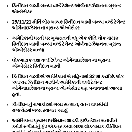
કિર્તીદાન ગઢવી બન્યા વર્લ્ડ ટેલેન્ટ ઓર્ગેનાઇઝેશનના બ્રાન્ડ
એમ્બેસેડર
29/11/21 કીર્તિ લોક ગાયક કિર્તીદાન ગઢવી બન્યા વર્લ્ડ ટેલેન્ટ
ઓર્ગેનાઇઝેશનના બ્રાન્ડ એમ્બેસેડર
અમેરિકાની ધરતી પર ગુજરાતની વધુ એક કીર્તિ લોક ગાયક
કિર્તીદાન ગઢવી બન્યા વર્લ્ડ ટેલેન્ટ ઓર્ગેનાઇઝેશનના બ્રાન્ડ
એમ્બેસેડર બન્યા
લોકગાયક તથા વર્લ્ડ ટેલેન્ટ ઓર્ગેનાઇઝેશન ના બ્રાન્ડ
એમ્બેસેડર કિર્તીદાન ગઢવી
કિર્તીદાન ગઢવીએ અમેરિકામાં બે મહિનામાં 33 શો કર્યા છે. લોક
કલાકાર કિર્તીદાન ગઢવીને અમેરિકાની વર્લ્ડ ટેલેન્ટ
ઓર્ગેનાઇઝેશનના બ્રાન્ડ એમ્બેસેડર પણ બનાવવામાં આવ્યા
હતાં.
કીર્તીદાનનું રાજકોટમાં ભવ્ય સન્માન, વતન વાપસીથી
રાજકોટમાં ભવ્ય સ્વાગત કરાયું
અમેરિકાના પ્રવાસ દરમિયાન લાડકી ફાઉન્ડેશન બનાવીને
કરોડો રૂપીયાનું ફંડ એકત્ર કરવા બદલ લોકગાયક કીર્તિદાન