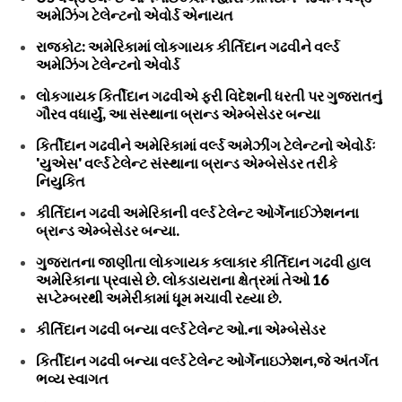
અમેઝિંગ ટેલેન્ટનો એવોર્ડ એનાયત
રાજકોટ: અમેરિકામાં લોકગાયક કીર્તિદાન ગઢવીને વર્લ્ડ
અમેઝિંગ ટેલેન્ટનો એવોર્ડ
લોકગાયક કિર્તીદાન ગઢવીએ ફરી વિદેશની ધરતી પર ગુજરાતનું
ગૌરવ વધાર્યું, આ સંસ્થાના બ્રાન્ડ એમ્બેસેડર બન્યા
કિર્તીદાન ગઢવીને અમેરિકામાં વર્લ્ડ અમેઝીંગ ટેલેન્ટનો એવોર્ડઃ
'યુએસ' વર્લ્ડ ટેલેન્ટ સંસ્થાના બ્રાન્ડ એમ્બેસેડર તરીકે
નિયુકિત
કીર્તિદાન ગઢવી અમેરિકાની વર્લ્ડ ટેલેન્ટ ઓર્ગેનાઈઝેશનના
બ્રાન્ડ એમ્બેસેડર બન્યા.
ગુજરાતના જાણીતા લોકગાયક કલાકાર કીર્તિદાન ગઢવી હાલ
અમેરિકાના પ્રવાસે છે. લોકડાયરાના ક્ષેત્રમાં તેઓ 16
સપ્ટેમ્બરથી અમેરીકામાં ધૂમ મચાવી રહ્યા છે.
કીર્તિદાન ગઢવી બન્યા વર્લ્ડ ટેલેન્ટ ઓ.ના એમ્બેસેડર
કિર્તીદાન ગઢવી બન્યા વર્લ્ડ ટેલેન્ટ ઓર્ગેનાઇઝેશન,જે અંતર્ગત
ભવ્ય સ્વાગત