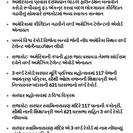
અમેરિકાના પ્રવાસ દરમિયાન લાડકી ફાઉન્ડેશન બનાવીને
કરોડો રૂપીયાનું ફંડ એકત્ર કરવા બદલ લોકગાયક કીર્તિદાન
ગઢવીનું સોમવારે રાજકોટમાં ભવ્ય સ્વાગત-સન્માન
અમેરિકામાં કીર્તિદાન ગઢવીને વર્લ્ડ અમેઝિંગ ટેલેન્ટનો એવોર્ડ
એનાયત
બબ્બે વિશ્વ રૅકોર્ડ વિજેતા બન્યો જેની નોંધ અમેરિકા સ્થિત વર્લ્ડ
ટેલેન્ટ ઓર્ગેનાઇઝેશન લીધી
રાજકોટઃ અમેરિકાની કંપની દ્વારા જય વસાવડા તેમજ સાંઈરામ
દવેને વર્લ્ડ અમેઝિંગ ટેલેન્ટ એવોર્ડ એનાયત
3 વર્લ્ડ રેકોર્ડ:સરધાર મૂર્તિ પ્રતિષ્ઠા મહોત્સવમાં 117 પેજની
આમંત્રણ પત્રિકા, સૌથી ઓછા વજનની શિક્ષાપત્રી અને
નિત્યસ્વરૂપદાસની 621 ઘરસભાનો વર્લ્ડ રેકોર્ડ
સરધાર મહોત્સવમાં ૩ વિશ્વ વિક્રમ
રાજકોટ: સરધાર સ્વામિનારાયણ મંદિરે 117 પાનાની કંકોત્રી,
સૌથી નાની શિક્ષાપત્રી અને 621 ઘરસભા સહિત 3 વર્લ્ડ રેકોર્ડ
નોંધાવ્યા
સરધાર સ્વામિનારાયણ મંદિ૨ એ 3 વર્લ્ડ રેકોર્ડ માં નામ નોંધાવ્યું