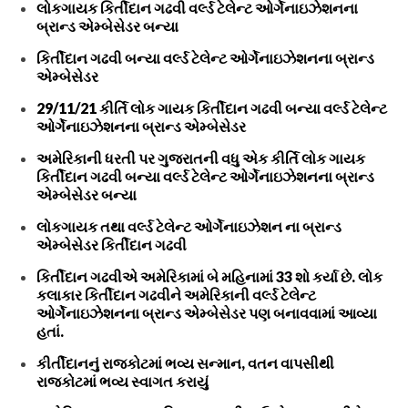
લોકગાયક કિર્તીદાન ગઢવી વર્લ્ડ ટેલેન્ટ ઓર્ગેનાઇઝેશનના
બ્રાન્ડ એમ્બેસેડર બન્યા
કિર્તીદાન ગઢવી બન્યા વર્લ્ડ ટેલેન્ટ ઓર્ગેનાઇઝેશનના બ્રાન્ડ
એમ્બેસેડર
29/11/21 કીર્તિ લોક ગાયક કિર્તીદાન ગઢવી બન્યા વર્લ્ડ ટેલેન્ટ
ઓર્ગેનાઇઝેશનના બ્રાન્ડ એમ્બેસેડર
અમેરિકાની ધરતી પર ગુજરાતની વધુ એક કીર્તિ લોક ગાયક
કિર્તીદાન ગઢવી બન્યા વર્લ્ડ ટેલેન્ટ ઓર્ગેનાઇઝેશનના બ્રાન્ડ
એમ્બેસેડર બન્યા
લોકગાયક તથા વર્લ્ડ ટેલેન્ટ ઓર્ગેનાઇઝેશન ના બ્રાન્ડ
એમ્બેસેડર કિર્તીદાન ગઢવી
કિર્તીદાન ગઢવીએ અમેરિકામાં બે મહિનામાં 33 શો કર્યા છે. લોક
કલાકાર કિર્તીદાન ગઢવીને અમેરિકાની વર્લ્ડ ટેલેન્ટ
ઓર્ગેનાઇઝેશનના બ્રાન્ડ એમ્બેસેડર પણ બનાવવામાં આવ્યા
હતાં.
કીર્તીદાનનું રાજકોટમાં ભવ્ય સન્માન, વતન વાપસીથી
રાજકોટમાં ભવ્ય સ્વાગત કરાયું