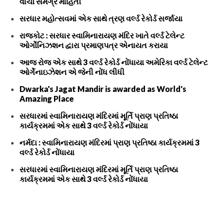
વાંચો સમગ્ર માહિતી
સરધાર મહોત્સવમાં એક સાથે ત્રણ વર્લ્ડ રેકોર્ડ સર્જાયા
રાજકોટ : સરધાર સ્વામિનારાયણ મંદિર ખાતે વર્લ્ડ ટેલેન્ટ
ઓર્ગોનિઝશન દ્વારા પ્રમાણપત્ર એનાયત કરાયા
આજ રોજ એક સાથે 3 વર્લ્ડ રેકોર્ડ નોંધાયા અમેરિકા વર્લ્ડ ટેલેન્ટ
ઓર્ગેનાઇઝેશન એ જેની નોંધ લીધી
Dwarka's Jagat Mandir is awarded as World's
Amazing Place
સરધારમાં સ્વામિનારાયણ મંદિરમાં મૂર્તિ પ્રાણ પ્રતિષ્ઠા
કાર્યક્રમમાં એક સાથે 3 વર્લ્ડ રેકોર્ડ નોંધાયા
નર્મદા : સ્વામિનારાયણ મંદિરમાં પ્રાણ પ્રતિષ્ઠા કાર્યક્રમમાં 3
વર્લ્ડ રેકોર્ડ નોંધાયા
સરધારમાં સ્વામિનારાયણ મંદિરમાં મૂર્તિ પ્રાણ પ્રતિષ્ઠા
કાર્યક્રમમાં એક સાથે 3 વર્લ્ડ રેકોર્ડ નોંધાયા