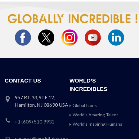
CONTACT US
WORLD’S
INCREDIBLES
957 RT 33, STE 12,
Hamilton, NJ 08690 USA
Global Icons
World’s Amazing Talent
+1 (609) 510 9931
World’s Inspiring Humans
connect@worldtalentorg.