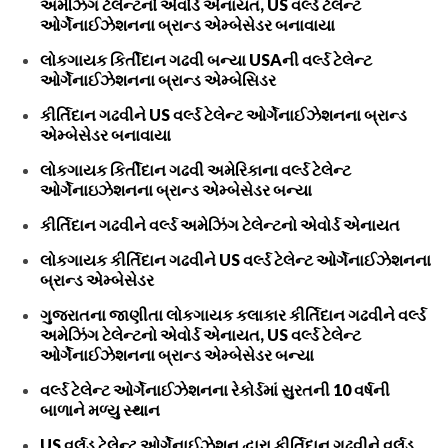
અમેઝિંગ ટેલેન્ટનો એવોર્ડ એનાયત, US વર્લ્ડ ટેલેન્ટ
ઓર્ગેનાઈઝેશનના બ્રાન્ડ એમ્બેસેડર બનાવાયા
લોકગાયક કિર્તીદાન ગઢવી બન્યા USAની વર્લ્ડ ટેલેન્ટ
ઓર્ગેનાઈઝેશનના બ્રાન્ડ એમ્બેસિડર
કીર્તિદાન ગઢવીને US વર્લ્ડ ટેલેન્ટ ઓર્ગેનાઈઝેશનના બ્રાન્ડ
એમ્બેસેડર બનાવાયા
લોકગાયક કિર્તીદાન ગઢવી અમેરિકાના વર્લ્ડ ટેલેન્ટ
ઓર્ગેનાઇઝેશનના બ્રાન્ડ એમ્બેસેડર બન્યા
કીર્તિદાન ગઢવીને વર્લ્ડ અમેઝિંગ ટેલેન્ટનો એવોર્ડ એનાયત
લોકગાયક કીર્તિદાન ગઢવીને US વર્લ્ડ ટેલેન્ટ ઓર્ગેનાઈઝેશનના
બ્રાન્ડ એમ્બેસેડર
ગુજરાતના જાણીતા લોકગાયક કલાકાર કીર્તિદાન ગઢવીને વર્લ્ડ
અમેઝિંગ ટેલેન્ટનો એવોર્ડ એનાયત, US વર્લ્ડ ટેલેન્ટ
ઓર્ગેનાઈઝેશનના બ્રાન્ડ એમ્બેસેડર બન્યા
વર્લ્ડ ટેલેન્ટ ઓર્ગેનાઈઝેશનના રેકોર્ડમાં સુરતની 10 વર્ષની
બાળાને મળ્યુ સ્થાન
US વર્લ્‌ડ ટેલેન્ટ ઓર્ગેનાઈઝેશન દ્વારા કીર્તિદાન ગઢવીને વર્લ્‌ડ