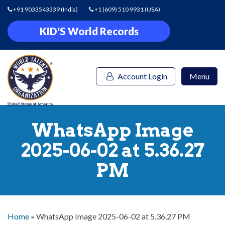
+91 9033543339
(India)
+1 (609) 510 9931
(USA)
KID'S World Records
Account Login
Menu
WhatsApp Image
2025-06-02 at 5.36.27
PM
Home
»
WhatsApp Image 2025-06-02 at 5.36.27 PM