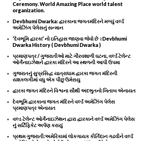
Ceremony. World Amazing Place world talent
organization.
Devbhumi Dwarka: દ્વારકાના જગતમંદિરને મળ્યું વર્લ્ડ
અમેઝિંગ પેલેસનું સન્માન
‘દેવભૂમિ દ્વારકા’ નો ઇતિહાસ જાણવા જેવો છે । Devbhumi
Dwarka History ( Devbhumi Dwarka )
પ્રમાણપત્ર / ગુજરાતીઓ માટે ગૌરવશાળી ઘટના, વર્લ્ડ ટેલેન્ટ
ઓર્ગેનાઇઝેશને દ્વારકા મંદિરને આ સ્થળની આપી ઉપમા
ગુજરાતનું સુપ્રસિદ્ધ યાત્રાધામ દ્વારકા જગત મંદિરની
યશકલગીમાં વધુ એક પીંછુ ઉમેરાયુ
દ્વારકા જગત મંદિરને વિશ્વના સૌથી અદભુતનો ખિતાબ એનાયત
દેવભૂમિ દ્વારકાના જગત મંદિરને વર્લ્ડ અમેઝિંગ પેલેસ
પ્રમાણપત્ર એનાયત
વલ્ડ ટેલેન્ટ ઓર્ગેનાઇઝેશન દ્વારા દ્વારકાને વર્લ્ડ અમેઝિંગ પેલેસ
નું સર્ટિફિકેટ અર્પણ કરાયું
પ્રથમ ગુજરાતી:અમેરિકામાં લોકગાયક કીર્તિદાન ગઢવીને વર્લ્ડ