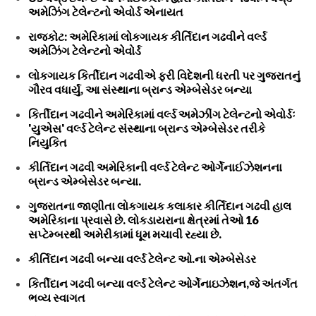
અમેઝિંગ ટેલેન્ટનો એવોર્ડ એનાયત
રાજકોટ: અમેરિકામાં લોકગાયક કીર્તિદાન ગઢવીને વર્લ્ડ
અમેઝિંગ ટેલેન્ટનો એવોર્ડ
લોકગાયક કિર્તીદાન ગઢવીએ ફરી વિદેશની ધરતી પર ગુજરાતનું
ગૌરવ વધાર્યું, આ સંસ્થાના બ્રાન્ડ એમ્બેસેડર બન્યા
કિર્તીદાન ગઢવીને અમેરિકામાં વર્લ્ડ અમેઝીંગ ટેલેન્ટનો એવોર્ડઃ
'યુએસ' વર્લ્ડ ટેલેન્ટ સંસ્થાના બ્રાન્ડ એમ્બેસેડર તરીકે
નિયુકિત
કીર્તિદાન ગઢવી અમેરિકાની વર્લ્ડ ટેલેન્ટ ઓર્ગેનાઈઝેશનના
બ્રાન્ડ એમ્બેસેડર બન્યા.
ગુજરાતના જાણીતા લોકગાયક કલાકાર કીર્તિદાન ગઢવી હાલ
અમેરિકાના પ્રવાસે છે. લોકડાયરાના ક્ષેત્રમાં તેઓ 16
સપ્ટેમ્બરથી અમેરીકામાં ધૂમ મચાવી રહ્યા છે.
કીર્તિદાન ગઢવી બન્યા વર્લ્ડ ટેલેન્ટ ઓ.ના એમ્બેસેડર
કિર્તીદાન ગઢવી બન્યા વર્લ્ડ ટેલેન્ટ ઓર્ગેનાઇઝેશન,જે અંતર્ગત
ભવ્ય સ્વાગત