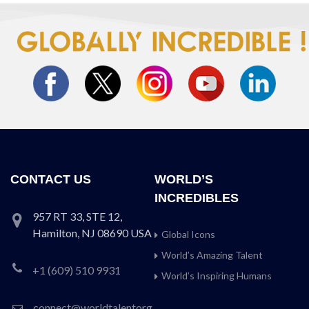
CONTACT US
WORLD’S
INCREDIBLES
957 RT 33, STE 12,
Hamilton, NJ 08690 USA
Global Icons
World’s Amazing Talent
+1 (609) 510 9931
World’s Inspiring Humans
connect@worldtalentorg.