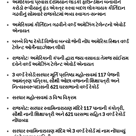
અમેરિકાના પ્રવાસ દરમિયાન લાડકી ફાઉન્ડેશન બનાવીને
કરોડો રૂપીયાનું ફંડ એકત્ર કરવા બદલ લોકગાયક કીર્તિદાન
ગઢવીનું સોમવારે રાજકોટમાં ભવ્ય સ્વાગત-સન્માન
અમેરિકામાં કીર્તિદાન ગઢવીને વર્લ્ડ અમેઝિંગ ટેલેન્ટનો એવોર્ડ
એનાયત
બબ્બે વિશ્વ રૅકોર્ડ વિજેતા બન્યો જેની નોંધ અમેરિકા સ્થિત વર્લ્ડ
ટેલેન્ટ ઓર્ગેનાઇઝેશન લીધી
રાજકોટઃ અમેરિકાની કંપની દ્વારા જય વસાવડા તેમજ સાંઈરામ
દવેને વર્લ્ડ અમેઝિંગ ટેલેન્ટ એવોર્ડ એનાયત
3 વર્લ્ડ રેકોર્ડ:સરધાર મૂર્તિ પ્રતિષ્ઠા મહોત્સવમાં 117 પેજની
આમંત્રણ પત્રિકા, સૌથી ઓછા વજનની શિક્ષાપત્રી અને
નિત્યસ્વરૂપદાસની 621 ઘરસભાનો વર્લ્ડ રેકોર્ડ
સરધાર મહોત્સવમાં ૩ વિશ્વ વિક્રમ
રાજકોટ: સરધાર સ્વામિનારાયણ મંદિરે 117 પાનાની કંકોત્રી,
સૌથી નાની શિક્ષાપત્રી અને 621 ઘરસભા સહિત 3 વર્લ્ડ રેકોર્ડ
નોંધાવ્યા
સરધાર સ્વામિનારાયણ મંદિ૨ એ 3 વર્લ્ડ રેકોર્ડ માં નામ નોંધાવ્યું