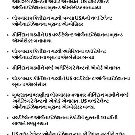
અમેઝિંગ ટેલેન્ટનો એવોર્ડ એનાયત, US વર્લ્ડ ટેલેન્ટ
ઓર્ગેનાઈઝેશનના બ્રાન્ડ એમ્બેસેડર બનાવાયા
લોકગાયક કિર્તીદાન ગઢવી બન્યા USAની વર્લ્ડ ટેલેન્ટ
ઓર્ગેનાઈઝેશનના બ્રાન્ડ એમ્બેસિડર
કીર્તિદાન ગઢવીને US વર્લ્ડ ટેલેન્ટ ઓર્ગેનાઈઝેશનના બ્રાન્ડ
એમ્બેસેડર બનાવાયા
લોકગાયક કિર્તીદાન ગઢવી અમેરિકાના વર્લ્ડ ટેલેન્ટ
ઓર્ગેનાઇઝેશનના બ્રાન્ડ એમ્બેસેડર બન્યા
કીર્તિદાન ગઢવીને વર્લ્ડ અમેઝિંગ ટેલેન્ટનો એવોર્ડ એનાયત
લોકગાયક કીર્તિદાન ગઢવીને US વર્લ્ડ ટેલેન્ટ ઓર્ગેનાઈઝેશનના
બ્રાન્ડ એમ્બેસેડર
ગુજરાતના જાણીતા લોકગાયક કલાકાર કીર્તિદાન ગઢવીને વર્લ્ડ
અમેઝિંગ ટેલેન્ટનો એવોર્ડ એનાયત, US વર્લ્ડ ટેલેન્ટ
ઓર્ગેનાઈઝેશનના બ્રાન્ડ એમ્બેસેડર બન્યા
વર્લ્ડ ટેલેન્ટ ઓર્ગેનાઈઝેશનના રેકોર્ડમાં સુરતની 10 વર્ષની
બાળાને મળ્યુ સ્થાન
US વર્લ્‌ડ ટેલેન્ટ ઓર્ગેનાઈઝેશન દ્વારા કીર્તિદાન ગઢવીને વર્લ્‌ડ