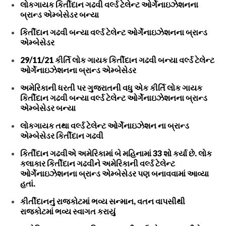
લોકગાયક કિર્તીદાન ગઢવી વર્લ્ડ ટેલેન્ટ ઓર્ગેનાઇઝેશનના
બ્રાન્ડ એમ્બેસેડર બન્યા
કિર્તીદાન ગઢવી બન્યા વર્લ્ડ ટેલેન્ટ ઓર્ગેનાઇઝેશનના બ્રાન્ડ
એમ્બેસેડર
29/11/21 કીર્તિ લોક ગાયક કિર્તીદાન ગઢવી બન્યા વર્લ્ડ ટેલેન્ટ
ઓર્ગેનાઇઝેશનના બ્રાન્ડ એમ્બેસેડર
અમેરિકાની ધરતી પર ગુજરાતની વધુ એક કીર્તિ લોક ગાયક
કિર્તીદાન ગઢવી બન્યા વર્લ્ડ ટેલેન્ટ ઓર્ગેનાઇઝેશનના બ્રાન્ડ
એમ્બેસેડર બન્યા
લોકગાયક તથા વર્લ્ડ ટેલેન્ટ ઓર્ગેનાઇઝેશન ના બ્રાન્ડ
એમ્બેસેડર કિર્તીદાન ગઢવી
કિર્તીદાન ગઢવીએ અમેરિકામાં બે મહિનામાં 33 શો કર્યા છે. લોક
કલાકાર કિર્તીદાન ગઢવીને અમેરિકાની વર્લ્ડ ટેલેન્ટ
ઓર્ગેનાઇઝેશનના બ્રાન્ડ એમ્બેસેડર પણ બનાવવામાં આવ્યા
હતાં.
કીર્તીદાનનું રાજકોટમાં ભવ્ય સન્માન, વતન વાપસીથી
રાજકોટમાં ભવ્ય સ્વાગત કરાયું