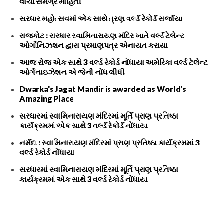
વાંચો સમગ્ર માહિતી
સરધાર મહોત્સવમાં એક સાથે ત્રણ વર્લ્ડ રેકોર્ડ સર્જાયા
રાજકોટ : સરધાર સ્વામિનારાયણ મંદિર ખાતે વર્લ્ડ ટેલેન્ટ
ઓર્ગોનિઝશન દ્વારા પ્રમાણપત્ર એનાયત કરાયા
આજ રોજ એક સાથે 3 વર્લ્ડ રેકોર્ડ નોંધાયા અમેરિકા વર્લ્ડ ટેલેન્ટ
ઓર્ગેનાઇઝેશન એ જેની નોંધ લીધી
Dwarka's Jagat Mandir is awarded as World's
Amazing Place
સરધારમાં સ્વામિનારાયણ મંદિરમાં મૂર્તિ પ્રાણ પ્રતિષ્ઠા
કાર્યક્રમમાં એક સાથે 3 વર્લ્ડ રેકોર્ડ નોંધાયા
નર્મદા : સ્વામિનારાયણ મંદિરમાં પ્રાણ પ્રતિષ્ઠા કાર્યક્રમમાં 3
વર્લ્ડ રેકોર્ડ નોંધાયા
સરધારમાં સ્વામિનારાયણ મંદિરમાં મૂર્તિ પ્રાણ પ્રતિષ્ઠા
કાર્યક્રમમાં એક સાથે 3 વર્લ્ડ રેકોર્ડ નોંધાયા