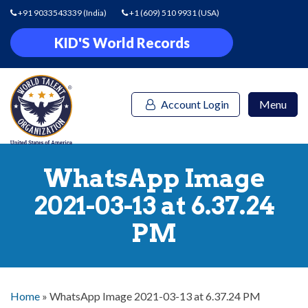
+91 9033543339
(India)
+1 (609) 510 9931
(USA)
KID'S World Records
Account Login
Menu
WhatsApp Image
2021-03-13 at 6.37.24
PM
Home
»
WhatsApp Image 2021-03-13 at 6.37.24 PM