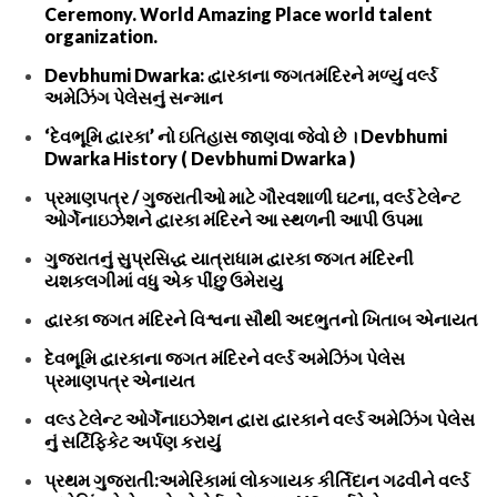
Ceremony. World Amazing Place world talent
organization.
Devbhumi Dwarka: દ્વારકાના જગતમંદિરને મળ્યું વર્લ્ડ
અમેઝિંગ પેલેસનું સન્માન
‘દેવભૂમિ દ્વારકા’ નો ઇતિહાસ જાણવા જેવો છે । Devbhumi
Dwarka History ( Devbhumi Dwarka )
પ્રમાણપત્ર / ગુજરાતીઓ માટે ગૌરવશાળી ઘટના, વર્લ્ડ ટેલેન્ટ
ઓર્ગેનાઇઝેશને દ્વારકા મંદિરને આ સ્થળની આપી ઉપમા
ગુજરાતનું સુપ્રસિદ્ધ યાત્રાધામ દ્વારકા જગત મંદિરની
યશકલગીમાં વધુ એક પીંછુ ઉમેરાયુ
દ્વારકા જગત મંદિરને વિશ્વના સૌથી અદભુતનો ખિતાબ એનાયત
દેવભૂમિ દ્વારકાના જગત મંદિરને વર્લ્ડ અમેઝિંગ પેલેસ
પ્રમાણપત્ર એનાયત
વલ્ડ ટેલેન્ટ ઓર્ગેનાઇઝેશન દ્વારા દ્વારકાને વર્લ્ડ અમેઝિંગ પેલેસ
નું સર્ટિફિકેટ અર્પણ કરાયું
પ્રથમ ગુજરાતી:અમેરિકામાં લોકગાયક કીર્તિદાન ગઢવીને વર્લ્ડ