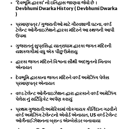
‘દેવભૂમિ દ્વારકા’ નો ઇતિહાસ જાણવા જેવો છે ।
Devbhumi Dwarka History ( Devbhumi Dwarka
)
પ્રમાણપત્ર / ગુજરાતીઓ માટે ગૌરવશાળી ઘટના, વર્લ્ડ
ટેલેન્ટ ઓર્ગેનાઇઝેશને દ્વારકા મંદિરને આ સ્થળની આપી
ઉપમા
ગુજરાતનું સુપ્રસિદ્ધ યાત્રાધામ દ્વારકા જગત મંદિરની
યશકલગીમાં વધુ એક પીંછુ ઉમેરાયુ
દ્વારકા જગત મંદિરને વિશ્વના સૌથી અદભુતનો ખિતાબ
એનાયત
દેવભૂમિ દ્વારકાના જગત મંદિરને વર્લ્ડ અમેઝિંગ પેલેસ
પ્રમાણપત્ર એનાયત
વલ્ડ ટેલેન્ટ ઓર્ગેનાઇઝેશન દ્વારા દ્વારકાને વર્લ્ડ અમેઝિંગ
પેલેસ નું સર્ટિફિકેટ અર્પણ કરાયું
પ્રથમ ગુજરાતી:અમેરિકામાં લોકગાયક કીર્તિદાન ગઢવીને
વર્લ્ડ અમેઝિંગ ટેલેન્ટનો એવોર્ડ એનાયત, US વર્લ્ડ ટેલેન્ટ
ઓર્ગેનાઈઝેશનના બ્રાન્ડ એમ્બેસેડર બનાવાયા