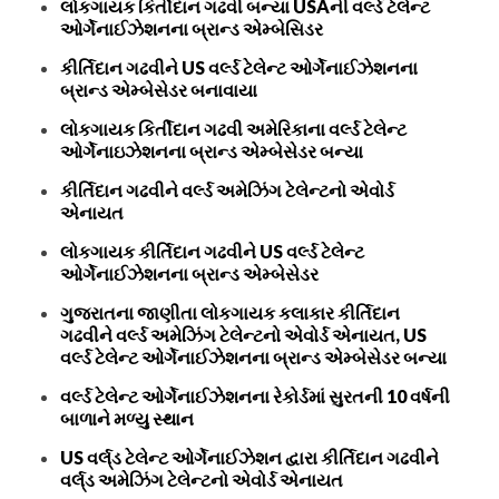
લોકગાયક કિર્તીદાન ગઢવી બન્યા USAની વર્લ્ડ ટેલેન્ટ
ઓર્ગેનાઈઝેશનના બ્રાન્ડ એમ્બેસિડર
કીર્તિદાન ગઢવીને US વર્લ્ડ ટેલેન્ટ ઓર્ગેનાઈઝેશનના
બ્રાન્ડ એમ્બેસેડર બનાવાયા
લોકગાયક કિર્તીદાન ગઢવી અમેરિકાના વર્લ્ડ ટેલેન્ટ
ઓર્ગેનાઇઝેશનના બ્રાન્ડ એમ્બેસેડર બન્યા
કીર્તિદાન ગઢવીને વર્લ્ડ અમેઝિંગ ટેલેન્ટનો એવોર્ડ
એનાયત
લોકગાયક કીર્તિદાન ગઢવીને US વર્લ્ડ ટેલેન્ટ
ઓર્ગેનાઈઝેશનના બ્રાન્ડ એમ્બેસેડર
ગુજરાતના જાણીતા લોકગાયક કલાકાર કીર્તિદાન
ગઢવીને વર્લ્ડ અમેઝિંગ ટેલેન્ટનો એવોર્ડ એનાયત, US
વર્લ્ડ ટેલેન્ટ ઓર્ગેનાઈઝેશનના બ્રાન્ડ એમ્બેસેડર બન્યા
વર્લ્ડ ટેલેન્ટ ઓર્ગેનાઈઝેશનના રેકોર્ડમાં સુરતની 10 વર્ષની
બાળાને મળ્યુ સ્થાન
US વર્લ્‌ડ ટેલેન્ટ ઓર્ગેનાઈઝેશન દ્વારા કીર્તિદાન ગઢવીને
વર્લ્‌ડ અમેઝિંગ ટેલેન્ટનો એવોર્ડ એનાયત