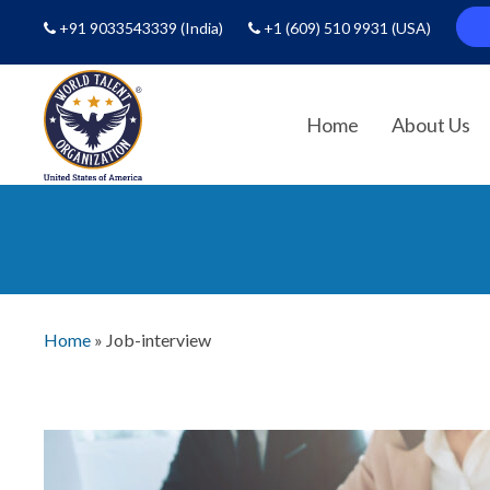
+91 9033543339
(India)
+1 (609) 510 9931
(USA)
Home
About Us
Home
»
Job-interview