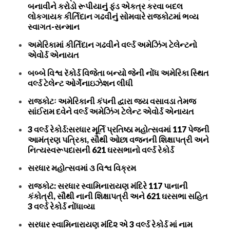
બનાવીને કરોડો રૂપીયાનું ફંડ એકત્ર કરવા બદલ
લોકગાયક કીર્તિદાન ગઢવીનું સોમવારે રાજકોટમાં ભવ્ય
સ્વાગત-સન્માન
અમેરિકામાં કીર્તિદાન ગઢવીને વર્લ્ડ અમેઝિંગ ટેલેન્ટનો
એવોર્ડ એનાયત
બબ્બે વિશ્વ રૅકોર્ડ વિજેતા બન્યો જેની નોંધ અમેરિકા સ્થિત
વર્લ્ડ ટેલેન્ટ ઓર્ગેનાઇઝેશન લીધી
રાજકોટઃ અમેરિકાની કંપની દ્વારા જય વસાવડા તેમજ
સાંઈરામ દવેને વર્લ્ડ અમેઝિંગ ટેલેન્ટ એવોર્ડ એનાયત
3 વર્લ્ડ રેકોર્ડ:સરધાર મૂર્તિ પ્રતિષ્ઠા મહોત્સવમાં 117 પેજની
આમંત્રણ પત્રિકા, સૌથી ઓછા વજનની શિક્ષાપત્રી અને
નિત્યસ્વરૂપદાસની 621 ઘરસભાનો વર્લ્ડ રેકોર્ડ
સરધાર મહોત્સવમાં ૩ વિશ્વ વિક્રમ
રાજકોટ: સરધાર સ્વામિનારાયણ મંદિરે 117 પાનાની
કંકોત્રી, સૌથી નાની શિક્ષાપત્રી અને 621 ઘરસભા સહિત
3 વર્લ્ડ રેકોર્ડ નોંધાવ્યા
સરધાર સ્વામિનારાયણ મંદિ૨ એ 3 વર્લ્ડ રેકોર્ડ માં નામ