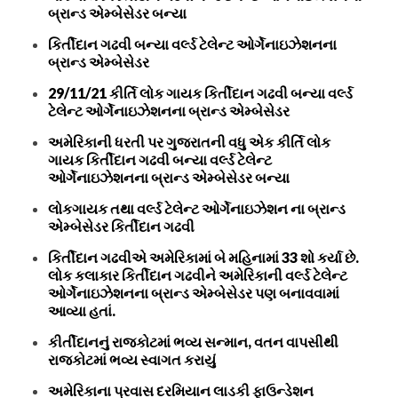
બ્રાન્ડ એમ્બેસેડર બન્યા
કિર્તીદાન ગઢવી બન્યા વર્લ્ડ ટેલેન્ટ ઓર્ગેનાઇઝેશનના
બ્રાન્ડ એમ્બેસેડર
29/11/21 કીર્તિ લોક ગાયક કિર્તીદાન ગઢવી બન્યા વર્લ્ડ
ટેલેન્ટ ઓર્ગેનાઇઝેશનના બ્રાન્ડ એમ્બેસેડર
અમેરિકાની ધરતી પર ગુજરાતની વધુ એક કીર્તિ લોક
ગાયક કિર્તીદાન ગઢવી બન્યા વર્લ્ડ ટેલેન્ટ
ઓર્ગેનાઇઝેશનના બ્રાન્ડ એમ્બેસેડર બન્યા
લોકગાયક તથા વર્લ્ડ ટેલેન્ટ ઓર્ગેનાઇઝેશન ના બ્રાન્ડ
એમ્બેસેડર કિર્તીદાન ગઢવી
કિર્તીદાન ગઢવીએ અમેરિકામાં બે મહિનામાં 33 શો કર્યા છે.
લોક કલાકાર કિર્તીદાન ગઢવીને અમેરિકાની વર્લ્ડ ટેલેન્ટ
ઓર્ગેનાઇઝેશનના બ્રાન્ડ એમ્બેસેડર પણ બનાવવામાં
આવ્યા હતાં.
કીર્તીદાનનું રાજકોટમાં ભવ્ય સન્માન, વતન વાપસીથી
રાજકોટમાં ભવ્ય સ્વાગત કરાયું
અમેરિકાના પ્રવાસ દરમિયાન લાડકી ફાઉન્ડેશન