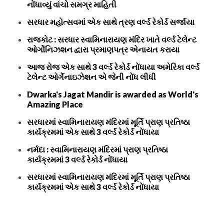
નોંધાવ્યું વાંચો સમગ્ર માહિતી
સરધાર મહોત્સવમાં એક સાથે ત્રણ વર્લ્ડ રેકોર્ડ સર્જાયા
રાજકોટ : સરધાર સ્વામિનારાયણ મંદિર ખાતે વર્લ્ડ ટેલેન્ટ
ઓર્ગોનિઝશન દ્વારા પ્રમાણપત્ર એનાયત કરાયા
આજ રોજ એક સાથે 3 વર્લ્ડ રેકોર્ડ નોંધાયા અમેરિકા વર્લ્ડ
ટેલેન્ટ ઓર્ગેનાઇઝેશન એ જેની નોંધ લીધી
Dwarka's Jagat Mandir is awarded as World's
Amazing Place
સરધારમાં સ્વામિનારાયણ મંદિરમાં મૂર્તિ પ્રાણ પ્રતિષ્ઠા
કાર્યક્રમમાં એક સાથે 3 વર્લ્ડ રેકોર્ડ નોંધાયા
નર્મદા : સ્વામિનારાયણ મંદિરમાં પ્રાણ પ્રતિષ્ઠા
કાર્યક્રમમાં 3 વર્લ્ડ રેકોર્ડ નોંધાયા
સરધારમાં સ્વામિનારાયણ મંદિરમાં મૂર્તિ પ્રાણ પ્રતિષ્ઠા
કાર્યક્રમમાં એક સાથે 3 વર્લ્ડ રેકોર્ડ નોંધાયા