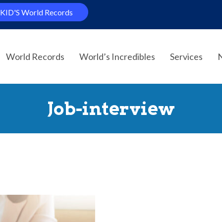
KID'S World Records
World Records
World’s Incredibles
Services
Job-interview