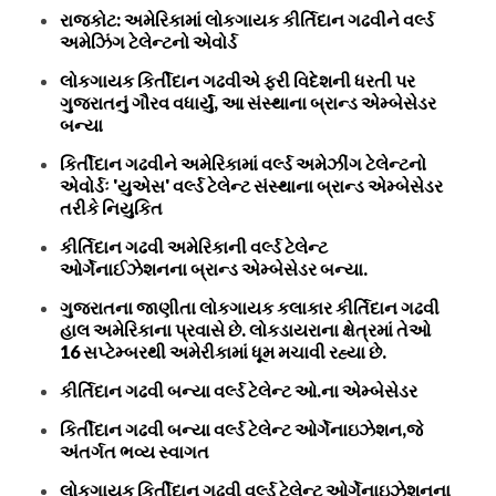
રાજકોટ: અમેરિકામાં લોકગાયક કીર્તિદાન ગઢવીને વર્લ્ડ
અમેઝિંગ ટેલેન્ટનો એવોર્ડ
લોકગાયક કિર્તીદાન ગઢવીએ ફરી વિદેશની ધરતી પર
ગુજરાતનું ગૌરવ વધાર્યું, આ સંસ્થાના બ્રાન્ડ એમ્બેસેડર
બન્યા
કિર્તીદાન ગઢવીને અમેરિકામાં વર્લ્ડ અમેઝીંગ ટેલેન્ટનો
એવોર્ડઃ 'યુએસ' વર્લ્ડ ટેલેન્ટ સંસ્થાના બ્રાન્ડ એમ્બેસેડર
તરીકે નિયુકિત
કીર્તિદાન ગઢવી અમેરિકાની વર્લ્ડ ટેલેન્ટ
ઓર્ગેનાઈઝેશનના બ્રાન્ડ એમ્બેસેડર બન્યા.
ગુજરાતના જાણીતા લોકગાયક કલાકાર કીર્તિદાન ગઢવી
હાલ અમેરિકાના પ્રવાસે છે. લોકડાયરાના ક્ષેત્રમાં તેઓ
16 સપ્ટેમ્બરથી અમેરીકામાં ધૂમ મચાવી રહ્યા છે.
કીર્તિદાન ગઢવી બન્યા વર્લ્ડ ટેલેન્ટ ઓ.ના એમ્બેસેડર
કિર્તીદાન ગઢવી બન્યા વર્લ્ડ ટેલેન્ટ ઓર્ગેનાઇઝેશન,જે
અંતર્ગત ભવ્ય સ્વાગત
લોકગાયક કિર્તીદાન ગઢવી વર્લ્ડ ટેલેન્ટ ઓર્ગેનાઇઝેશનના