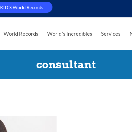
KID'S World Records
World Records
World’s Incredibles
Services
consultant