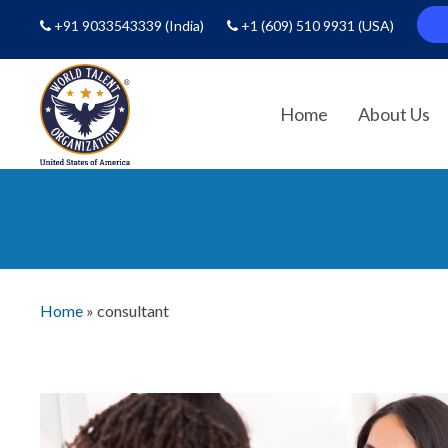
+91 9033543339
(India)
+1 (609) 510 9931
(USA)
Home
About Us
Home
»
consultant