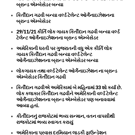
બ્રાન્ડ એમ્બેસેડર બન્યા
કિર્તીદાન ગઢવી બન્યા વર્લ્ડ ટેલેન્ટ ઓર્ગેનાઇઝેશનના
બ્રાન્ડ એમ્બેસેડર
29/11/21 કીર્તિ લોક ગાયક કિર્તીદાન ગઢવી બન્યા વર્લ્ડ
ટેલેન્ટ ઓર્ગેનાઇઝેશનના બ્રાન્ડ એમ્બેસેડર
અમેરિકાની ધરતી પર ગુજરાતની વધુ એક કીર્તિ લોક
ગાયક કિર્તીદાન ગઢવી બન્યા વર્લ્ડ ટેલેન્ટ
ઓર્ગેનાઇઝેશનના બ્રાન્ડ એમ્બેસેડર બન્યા
લોકગાયક તથા વર્લ્ડ ટેલેન્ટ ઓર્ગેનાઇઝેશન ના બ્રાન્ડ
એમ્બેસેડર કિર્તીદાન ગઢવી
કિર્તીદાન ગઢવીએ અમેરિકામાં બે મહિનામાં 33 શો કર્યા છે.
લોક કલાકાર કિર્તીદાન ગઢવીને અમેરિકાની વર્લ્ડ ટેલેન્ટ
ઓર્ગેનાઇઝેશનના બ્રાન્ડ એમ્બેસેડર પણ બનાવવામાં
આવ્યા હતાં.
કીર્તીદાનનું રાજકોટમાં ભવ્ય સન્માન, વતન વાપસીથી
રાજકોટમાં ભવ્ય સ્વાગત કરાયું
અમેરિકાના પ્રવાસ દરમિયાન લાડકી ફાઉન્ડેશન