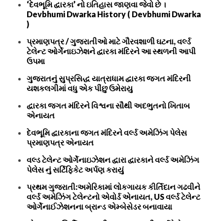
‘દેવભૂમિ દ્વારકા’ નો ઇતિહાસ જાણવા જેવો છે ।
Devbhumi Dwarka History ( Devbhumi Dwarka
)
પ્રમાણપત્ર / ગુજરાતીઓ માટે ગૌરવશાળી ઘટના, વર્લ્ડ
ટેલેન્ટ ઓર્ગેનાઇઝેશને દ્વારકા મંદિરને આ સ્થળની આપી
ઉપમા
ગુજરાતનું સુપ્રસિદ્ધ યાત્રાધામ દ્વારકા જગત મંદિરની
યશકલગીમાં વધુ એક પીંછુ ઉમેરાયુ
દ્વારકા જગત મંદિરને વિશ્વના સૌથી અદભુતનો ખિતાબ
એનાયત
દેવભૂમિ દ્વારકાના જગત મંદિરને વર્લ્ડ અમેઝિંગ પેલેસ
પ્રમાણપત્ર એનાયત
વલ્ડ ટેલેન્ટ ઓર્ગેનાઇઝેશન દ્વારા દ્વારકાને વર્લ્ડ અમેઝિંગ
પેલેસ નું સર્ટિફિકેટ અર્પણ કરાયું
પ્રથમ ગુજરાતી:અમેરિકામાં લોકગાયક કીર્તિદાન ગઢવીને
વર્લ્ડ અમેઝિંગ ટેલેન્ટનો એવોર્ડ એનાયત, US વર્લ્ડ ટેલેન્ટ
ઓર્ગેનાઈઝેશનના બ્રાન્ડ એમ્બેસેડર બનાવાયા