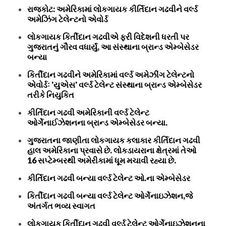
રાજકોટ: અમેરિકામાં લોકગાયક કીર્તિદાન ગઢવીને વર્લ્ડ
અમેઝિંગ ટેલેન્ટનો એવોર્ડ
લોકગાયક કિર્તીદાન ગઢવીએ ફરી વિદેશની ધરતી પર
ગુજરાતનું ગૌરવ વધાર્યું, આ સંસ્થાના બ્રાન્ડ એમ્બેસેડર
બન્યા
કિર્તીદાન ગઢવીને અમેરિકામાં વર્લ્ડ અમેઝીંગ ટેલેન્ટનો
એવોર્ડઃ 'યુએસ' વર્લ્ડ ટેલેન્ટ સંસ્થાના બ્રાન્ડ એમ્બેસેડર
તરીકે નિયુકિત
કીર્તિદાન ગઢવી અમેરિકાની વર્લ્ડ ટેલેન્ટ
ઓર્ગેનાઈઝેશનના બ્રાન્ડ એમ્બેસેડર બન્યા.
ગુજરાતના જાણીતા લોકગાયક કલાકાર કીર્તિદાન ગઢવી
હાલ અમેરિકાના પ્રવાસે છે. લોકડાયરાના ક્ષેત્રમાં તેઓ
16 સપ્ટેમ્બરથી અમેરીકામાં ધૂમ મચાવી રહ્યા છે.
કીર્તિદાન ગઢવી બન્યા વર્લ્ડ ટેલેન્ટ ઓ.ના એમ્બેસેડર
કિર્તીદાન ગઢવી બન્યા વર્લ્ડ ટેલેન્ટ ઓર્ગેનાઇઝેશન,જે
અંતર્ગત ભવ્ય સ્વાગત
લોકગાયક કિર્તીદાન ગઢવી વર્લ્ડ ટેલેન્ટ ઓર્ગેનાઇઝેશનના