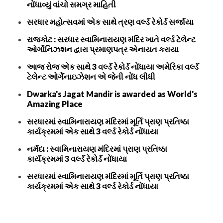
નોંધાવ્યું વાંચો સમગ્ર માહિતી
સરધાર મહોત્સવમાં એક સાથે ત્રણ વર્લ્ડ રેકોર્ડ સર્જાયા
રાજકોટ : સરધાર સ્વામિનારાયણ મંદિર ખાતે વર્લ્ડ ટેલેન્ટ
ઓર્ગોનિઝશન દ્વારા પ્રમાણપત્ર એનાયત કરાયા
આજ રોજ એક સાથે 3 વર્લ્ડ રેકોર્ડ નોંધાયા અમેરિકા વર્લ્ડ
ટેલેન્ટ ઓર્ગેનાઇઝેશન એ જેની નોંધ લીધી
Dwarka's Jagat Mandir is awarded as World's
Amazing Place
સરધારમાં સ્વામિનારાયણ મંદિરમાં મૂર્તિ પ્રાણ પ્રતિષ્ઠા
કાર્યક્રમમાં એક સાથે 3 વર્લ્ડ રેકોર્ડ નોંધાયા
નર્મદા : સ્વામિનારાયણ મંદિરમાં પ્રાણ પ્રતિષ્ઠા
કાર્યક્રમમાં 3 વર્લ્ડ રેકોર્ડ નોંધાયા
સરધારમાં સ્વામિનારાયણ મંદિરમાં મૂર્તિ પ્રાણ પ્રતિષ્ઠા
કાર્યક્રમમાં એક સાથે 3 વર્લ્ડ રેકોર્ડ નોંધાયા