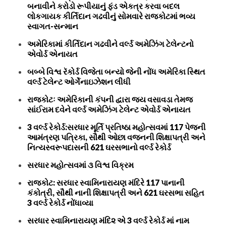
બનાવીને કરોડો રૂપીયાનું ફંડ એકત્ર કરવા બદલ
લોકગાયક કીર્તિદાન ગઢવીનું સોમવારે રાજકોટમાં ભવ્ય
સ્વાગત-સન્માન
અમેરિકામાં કીર્તિદાન ગઢવીને વર્લ્ડ અમેઝિંગ ટેલેન્ટનો
એવોર્ડ એનાયત
બબ્બે વિશ્વ રૅકોર્ડ વિજેતા બન્યો જેની નોંધ અમેરિકા સ્થિત
વર્લ્ડ ટેલેન્ટ ઓર્ગેનાઇઝેશન લીધી
રાજકોટઃ અમેરિકાની કંપની દ્વારા જય વસાવડા તેમજ
સાંઈરામ દવેને વર્લ્ડ અમેઝિંગ ટેલેન્ટ એવોર્ડ એનાયત
3 વર્લ્ડ રેકોર્ડ:સરધાર મૂર્તિ પ્રતિષ્ઠા મહોત્સવમાં 117 પેજની
આમંત્રણ પત્રિકા, સૌથી ઓછા વજનની શિક્ષાપત્રી અને
નિત્યસ્વરૂપદાસની 621 ઘરસભાનો વર્લ્ડ રેકોર્ડ
સરધાર મહોત્સવમાં ૩ વિશ્વ વિક્રમ
રાજકોટ: સરધાર સ્વામિનારાયણ મંદિરે 117 પાનાની
કંકોત્રી, સૌથી નાની શિક્ષાપત્રી અને 621 ઘરસભા સહિત
3 વર્લ્ડ રેકોર્ડ નોંધાવ્યા
સરધાર સ્વામિનારાયણ મંદિ૨ એ 3 વર્લ્ડ રેકોર્ડ માં નામ