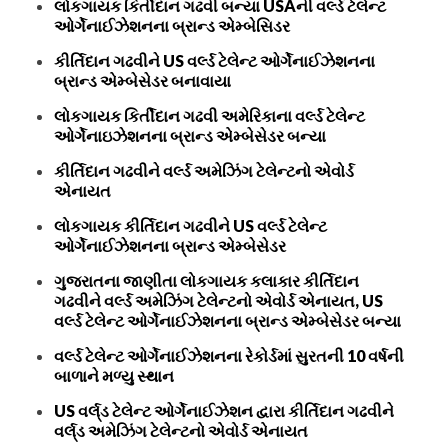
લોકગાયક કિર્તીદાન ગઢવી બન્યા USAની વર્લ્ડ ટેલેન્ટ
ઓર્ગેનાઈઝેશનના બ્રાન્ડ એમ્બેસિડર
કીર્તિદાન ગઢવીને US વર્લ્ડ ટેલેન્ટ ઓર્ગેનાઈઝેશનના
બ્રાન્ડ એમ્બેસેડર બનાવાયા
લોકગાયક કિર્તીદાન ગઢવી અમેરિકાના વર્લ્ડ ટેલેન્ટ
ઓર્ગેનાઇઝેશનના બ્રાન્ડ એમ્બેસેડર બન્યા
કીર્તિદાન ગઢવીને વર્લ્ડ અમેઝિંગ ટેલેન્ટનો એવોર્ડ
એનાયત
લોકગાયક કીર્તિદાન ગઢવીને US વર્લ્ડ ટેલેન્ટ
ઓર્ગેનાઈઝેશનના બ્રાન્ડ એમ્બેસેડર
ગુજરાતના જાણીતા લોકગાયક કલાકાર કીર્તિદાન
ગઢવીને વર્લ્ડ અમેઝિંગ ટેલેન્ટનો એવોર્ડ એનાયત, US
વર્લ્ડ ટેલેન્ટ ઓર્ગેનાઈઝેશનના બ્રાન્ડ એમ્બેસેડર બન્યા
વર્લ્ડ ટેલેન્ટ ઓર્ગેનાઈઝેશનના રેકોર્ડમાં સુરતની 10 વર્ષની
બાળાને મળ્યુ સ્થાન
US વર્લ્‌ડ ટેલેન્ટ ઓર્ગેનાઈઝેશન દ્વારા કીર્તિદાન ગઢવીને
વર્લ્‌ડ અમેઝિંગ ટેલેન્ટનો એવોર્ડ એનાયત