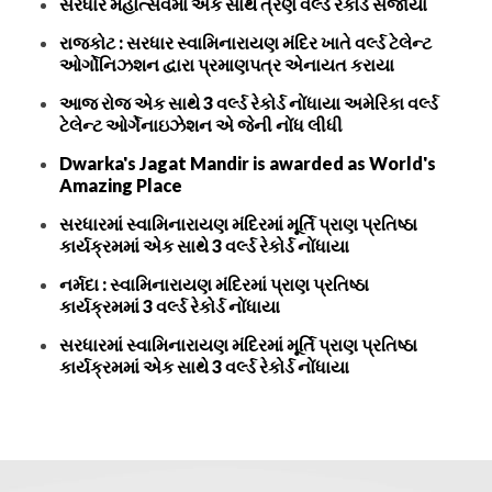
સરધાર મહોત્સવમાં એક સાથે ત્રણ વર્લ્ડ રેકોર્ડ સર્જાયા
રાજકોટ : સરધાર સ્વામિનારાયણ મંદિર ખાતે વર્લ્ડ ટેલેન્ટ
ઓર્ગોનિઝશન દ્વારા પ્રમાણપત્ર એનાયત કરાયા
આજ રોજ એક સાથે 3 વર્લ્ડ રેકોર્ડ નોંધાયા અમેરિકા વર્લ્ડ
ટેલેન્ટ ઓર્ગેનાઇઝેશન એ જેની નોંધ લીધી
Dwarka's Jagat Mandir is awarded as World's
Amazing Place
સરધારમાં સ્વામિનારાયણ મંદિરમાં મૂર્તિ પ્રાણ પ્રતિષ્ઠા
કાર્યક્રમમાં એક સાથે 3 વર્લ્ડ રેકોર્ડ નોંધાયા
નર્મદા : સ્વામિનારાયણ મંદિરમાં પ્રાણ પ્રતિષ્ઠા
કાર્યક્રમમાં 3 વર્લ્ડ રેકોર્ડ નોંધાયા
સરધારમાં સ્વામિનારાયણ મંદિરમાં મૂર્તિ પ્રાણ પ્રતિષ્ઠા
કાર્યક્રમમાં એક સાથે 3 વર્લ્ડ રેકોર્ડ નોંધાયા