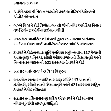
સ્વાગત-સન્માન
અમેરિકામાં કીર્તિદાન ગઢવીને વર્લ્ડ અમેઝિંગ ટેલેન્ટનો
એવોર્ડ એનાયત
બબ્બે વિશ્વ રૅકોર્ડ વિજેતા બન્યો જેની નોંધ અમેરિકા સ્થિત
વર્લ્ડ ટેલેન્ટ ઓર્ગેનાઇઝેશન લીધી
રાજકોટઃ અમેરિકાની કંપની દ્વારા જય વસાવડા તેમજ
સાંઈરામ દવેને વર્લ્ડ અમેઝિંગ ટેલેન્ટ એવોર્ડ એનાયત
3 વર્લ્ડ રેકોર્ડ:સરધાર મૂર્તિ પ્રતિષ્ઠા મહોત્સવમાં 117 પેજની
આમંત્રણ પત્રિકા, સૌથી ઓછા વજનની શિક્ષાપત્રી અને
નિત્યસ્વરૂપદાસની 621 ઘરસભાનો વર્લ્ડ રેકોર્ડ
સરધાર મહોત્સવમાં ૩ વિશ્વ વિક્રમ
રાજકોટ: સરધાર સ્વામિનારાયણ મંદિરે 117 પાનાની
કંકોત્રી, સૌથી નાની શિક્ષાપત્રી અને 621 ઘરસભા સહિત
3 વર્લ્ડ રેકોર્ડ નોંધાવ્યા
સરધાર સ્વામિનારાયણ મંદિ૨ એ 3 વર્લ્ડ રેકોર્ડ માં નામ
નોંધાવ્યું વાંચો સમગ્ર માહિતી