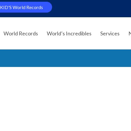
KID'S World Records
World Records
World’s Incredibles
Services