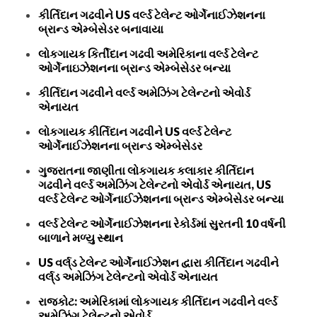
કીર્તિદાન ગઢવીને US વર્લ્ડ ટેલેન્ટ ઓર્ગેનાઈઝેશનના
બ્રાન્ડ એમ્બેસેડર બનાવાયા
લોકગાયક કિર્તીદાન ગઢવી અમેરિકાના વર્લ્ડ ટેલેન્ટ
ઓર્ગેનાઇઝેશનના બ્રાન્ડ એમ્બેસેડર બન્યા
કીર્તિદાન ગઢવીને વર્લ્ડ અમેઝિંગ ટેલેન્ટનો એવોર્ડ
એનાયત
લોકગાયક કીર્તિદાન ગઢવીને US વર્લ્ડ ટેલેન્ટ
ઓર્ગેનાઈઝેશનના બ્રાન્ડ એમ્બેસેડર
ગુજરાતના જાણીતા લોકગાયક કલાકાર કીર્તિદાન
ગઢવીને વર્લ્ડ અમેઝિંગ ટેલેન્ટનો એવોર્ડ એનાયત, US
વર્લ્ડ ટેલેન્ટ ઓર્ગેનાઈઝેશનના બ્રાન્ડ એમ્બેસેડર બન્યા
વર્લ્ડ ટેલેન્ટ ઓર્ગેનાઈઝેશનના રેકોર્ડમાં સુરતની 10 વર્ષની
બાળાને મળ્યુ સ્થાન
US વર્લ્‌ડ ટેલેન્ટ ઓર્ગેનાઈઝેશન દ્વારા કીર્તિદાન ગઢવીને
વર્લ્‌ડ અમેઝિંગ ટેલેન્ટનો એવોર્ડ એનાયત
રાજકોટ: અમેરિકામાં લોકગાયક કીર્તિદાન ગઢવીને વર્લ્ડ
અમેઝિંગ ટેલેન્ટનો એવોર્ડ