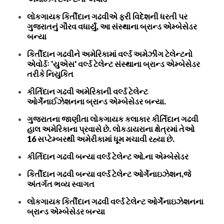
લોકગાયક કિર્તીદાન ગઢવીએ ફરી વિદેશની ધરતી પર
ગુજરાતનું ગૌરવ વધાર્યું, આ સંસ્થાના બ્રાન્ડ એમ્બેસેડર
બન્યા
કિર્તીદાન ગઢવીને અમેરિકામાં વર્લ્ડ અમેઝીંગ ટેલેન્ટનો
એવોર્ડઃ 'યુએસ' વર્લ્ડ ટેલેન્ટ સંસ્થાના બ્રાન્ડ એમ્બેસેડર
તરીકે નિયુકિત
કીર્તિદાન ગઢવી અમેરિકાની વર્લ્ડ ટેલેન્ટ
ઓર્ગેનાઈઝેશનના બ્રાન્ડ એમ્બેસેડર બન્યા.
ગુજરાતના જાણીતા લોકગાયક કલાકાર કીર્તિદાન ગઢવી
હાલ અમેરિકાના પ્રવાસે છે. લોકડાયરાના ક્ષેત્રમાં તેઓ
16 સપ્ટેમ્બરથી અમેરીકામાં ધૂમ મચાવી રહ્યા છે.
કીર્તિદાન ગઢવી બન્યા વર્લ્ડ ટેલેન્ટ ઓ.ના એમ્બેસેડર
કિર્તીદાન ગઢવી બન્યા વર્લ્ડ ટેલેન્ટ ઓર્ગેનાઇઝેશન,જે
અંતર્ગત ભવ્ય સ્વાગત
લોકગાયક કિર્તીદાન ગઢવી વર્લ્ડ ટેલેન્ટ ઓર્ગેનાઇઝેશનના
બ્રાન્ડ એમ્બેસેડર બન્યા