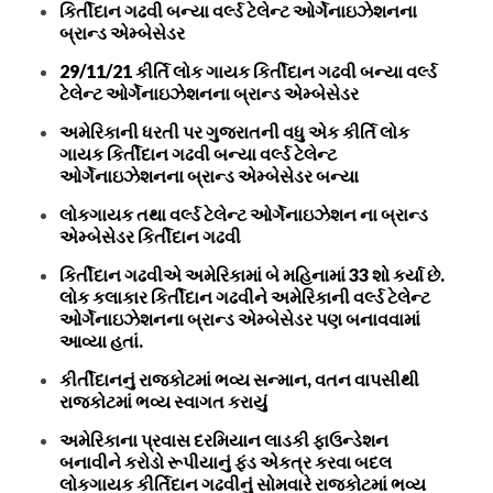
કિર્તીદાન ગઢવી બન્યા વર્લ્ડ ટેલેન્ટ ઓર્ગેનાઇઝેશનના
બ્રાન્ડ એમ્બેસેડર
29/11/21 કીર્તિ લોક ગાયક કિર્તીદાન ગઢવી બન્યા વર્લ્ડ
ટેલેન્ટ ઓર્ગેનાઇઝેશનના બ્રાન્ડ એમ્બેસેડર
અમેરિકાની ધરતી પર ગુજરાતની વધુ એક કીર્તિ લોક
ગાયક કિર્તીદાન ગઢવી બન્યા વર્લ્ડ ટેલેન્ટ
ઓર્ગેનાઇઝેશનના બ્રાન્ડ એમ્બેસેડર બન્યા
લોકગાયક તથા વર્લ્ડ ટેલેન્ટ ઓર્ગેનાઇઝેશન ના બ્રાન્ડ
એમ્બેસેડર કિર્તીદાન ગઢવી
કિર્તીદાન ગઢવીએ અમેરિકામાં બે મહિનામાં 33 શો કર્યા છે.
લોક કલાકાર કિર્તીદાન ગઢવીને અમેરિકાની વર્લ્ડ ટેલેન્ટ
ઓર્ગેનાઇઝેશનના બ્રાન્ડ એમ્બેસેડર પણ બનાવવામાં
આવ્યા હતાં.
કીર્તીદાનનું રાજકોટમાં ભવ્ય સન્માન, વતન વાપસીથી
રાજકોટમાં ભવ્ય સ્વાગત કરાયું
અમેરિકાના પ્રવાસ દરમિયાન લાડકી ફાઉન્ડેશન
બનાવીને કરોડો રૂપીયાનું ફંડ એકત્ર કરવા બદલ
લોકગાયક કીર્તિદાન ગઢવીનું સોમવારે રાજકોટમાં ભવ્ય