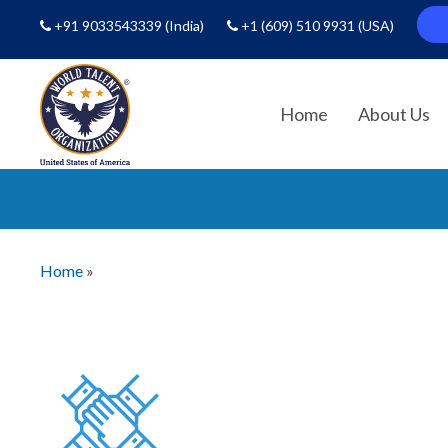
+91 9033543339
(India)
+1 (609) 510 9931
(USA)
Home
About Us
Home
»