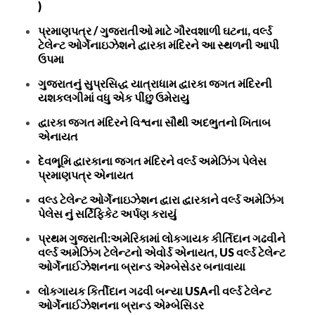
)
પ્રમાણપત્ર / ગુજરાતીઓ માટે ગૌરવશાળી ઘટના, વર્લ્ડ
ટેલેન્ટ ઓર્ગેનાઇઝેશને દ્વારકા મંદિરને આ સ્થળની આપી
ઉપમા
ગુજરાતનું સુપ્રસિદ્ધ યાત્રાધામ દ્વારકા જગત મંદિરની
યશકલગીમાં વધુ એક પીંછુ ઉમેરાયુ
દ્વારકા જગત મંદિરને વિશ્વના સૌથી અદભુતનો ખિતાબ
એનાયત
દેવભૂમિ દ્વારકાના જગત મંદિરને વર્લ્ડ અમેઝિંગ પેલેસ
પ્રમાણપત્ર એનાયત
વલ્ડ ટેલેન્ટ ઓર્ગેનાઇઝેશન દ્વારા દ્વારકાને વર્લ્ડ અમેઝિંગ
પેલેસ નું સર્ટિફિકેટ અર્પણ કરાયું
પ્રથમ ગુજરાતી:અમેરિકામાં લોકગાયક કીર્તિદાન ગઢવીને
વર્લ્ડ અમેઝિંગ ટેલેન્ટનો એવોર્ડ એનાયત, US વર્લ્ડ ટેલેન્ટ
ઓર્ગેનાઈઝેશનના બ્રાન્ડ એમ્બેસેડર બનાવાયા
લોકગાયક કિર્તીદાન ગઢવી બન્યા USAની વર્લ્ડ ટેલેન્ટ
ઓર્ગેનાઈઝેશનના બ્રાન્ડ એમ્બેસિડર