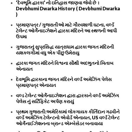
‘દેવભૂમિ દ્વારકા’ નો ઇતિહાસ જાણવા જેવો છે ।
Devbhumi Dwarka History ( Devbhumi Dwarka
)
પ્રમાણપત્ર / ગુજરાતીઓ માટે ગૌરવશાળી ઘટના, વર્લ્ડ
ટેલેન્ટ ઓર્ગેનાઇઝેશને દ્વારકા મંદિરને આ સ્થળની આપી
ઉપમા
ગુજરાતનું સુપ્રસિદ્ધ યાત્રાધામ દ્વારકા જગત મંદિરની
યશકલગીમાં વધુ એક પીંછુ ઉમેરાયુ
દ્વારકા જગત મંદિરને વિશ્વના સૌથી અદભુતનો ખિતાબ
એનાયત
દેવભૂમિ દ્વારકાના જગત મંદિરને વર્લ્ડ અમેઝિંગ પેલેસ
પ્રમાણપત્ર એનાયત
વલ્ડ ટેલેન્ટ ઓર્ગેનાઇઝેશન દ્વારા દ્વારકાને વર્લ્ડ અમેઝિંગ
પેલેસ નું સર્ટિફિકેટ અર્પણ કરાયું
પ્રથમ ગુજરાતી:અમેરિકામાં લોકગાયક કીર્તિદાન ગઢવીને
વર્લ્ડ અમેઝિંગ ટેલેન્ટનો એવોર્ડ એનાયત, US વર્લ્ડ ટેલેન્ટ
ઓર્ગેનાઈઝેશનના બ્રાન્ડ એમ્બેસેડર બનાવાયા