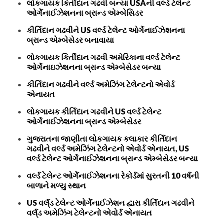
લોકગાયક કિર્તીદાન ગઢવી બન્યા USAની વર્લ્ડ ટેલેન્ટ
ઓર્ગેનાઈઝેશનના બ્રાન્ડ એમ્બેસિડર
કીર્તિદાન ગઢવીને US વર્લ્ડ ટેલેન્ટ ઓર્ગેનાઈઝેશનના
બ્રાન્ડ એમ્બેસેડર બનાવાયા
લોકગાયક કિર્તીદાન ગઢવી અમેરિકાના વર્લ્ડ ટેલેન્ટ
ઓર્ગેનાઇઝેશનના બ્રાન્ડ એમ્બેસેડર બન્યા
કીર્તિદાન ગઢવીને વર્લ્ડ અમેઝિંગ ટેલેન્ટનો એવોર્ડ
એનાયત
લોકગાયક કીર્તિદાન ગઢવીને US વર્લ્ડ ટેલેન્ટ
ઓર્ગેનાઈઝેશનના બ્રાન્ડ એમ્બેસેડર
ગુજરાતના જાણીતા લોકગાયક કલાકાર કીર્તિદાન
ગઢવીને વર્લ્ડ અમેઝિંગ ટેલેન્ટનો એવોર્ડ એનાયત, US
વર્લ્ડ ટેલેન્ટ ઓર્ગેનાઈઝેશનના બ્રાન્ડ એમ્બેસેડર બન્યા
વર્લ્ડ ટેલેન્ટ ઓર્ગેનાઈઝેશનના રેકોર્ડમાં સુરતની 10 વર્ષની
બાળાને મળ્યુ સ્થાન
US વર્લ્‌ડ ટેલેન્ટ ઓર્ગેનાઈઝેશન દ્વારા કીર્તિદાન ગઢવીને
વર્લ્‌ડ અમેઝિંગ ટેલેન્ટનો એવોર્ડ એનાયત