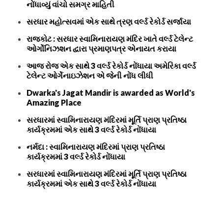
નોંધાવ્યું વાંચો સમગ્ર માહિતી
સરધાર મહોત્સવમાં એક સાથે ત્રણ વર્લ્ડ રેકોર્ડ સર્જાયા
રાજકોટ : સરધાર સ્વામિનારાયણ મંદિર ખાતે વર્લ્ડ ટેલેન્ટ
ઓર્ગોનિઝશન દ્વારા પ્રમાણપત્ર એનાયત કરાયા
આજ રોજ એક સાથે 3 વર્લ્ડ રેકોર્ડ નોંધાયા અમેરિકા વર્લ્ડ
ટેલેન્ટ ઓર્ગેનાઇઝેશન એ જેની નોંધ લીધી
Dwarka's Jagat Mandir is awarded as World's
Amazing Place
સરધારમાં સ્વામિનારાયણ મંદિરમાં મૂર્તિ પ્રાણ પ્રતિષ્ઠા
કાર્યક્રમમાં એક સાથે 3 વર્લ્ડ રેકોર્ડ નોંધાયા
નર્મદા : સ્વામિનારાયણ મંદિરમાં પ્રાણ પ્રતિષ્ઠા
કાર્યક્રમમાં 3 વર્લ્ડ રેકોર્ડ નોંધાયા
સરધારમાં સ્વામિનારાયણ મંદિરમાં મૂર્તિ પ્રાણ પ્રતિષ્ઠા
કાર્યક્રમમાં એક સાથે 3 વર્લ્ડ રેકોર્ડ નોંધાયા