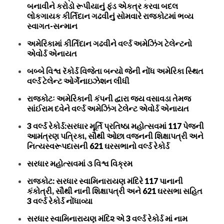
બનાવીને કરોડો રૂપીયાનું ફંડ એકત્ર કરવા બદલ
લોકગાયક કીર્તિદાન ગઢવીનું સોમવારે રાજકોટમાં ભવ્ય
સ્વાગત-સન્માન
અમેરિકામાં કીર્તિદાન ગઢવીને વર્લ્ડ અમેઝિંગ ટેલેન્ટનો
એવોર્ડ એનાયત
બબ્બે વિશ્વ રૅકોર્ડ વિજેતા બન્યો જેની નોંધ અમેરિકા સ્થિત
વર્લ્ડ ટેલેન્ટ ઓર્ગેનાઇઝેશન લીધી
રાજકોટઃ અમેરિકાની કંપની દ્વારા જય વસાવડા તેમજ
સાંઈરામ દવેને વર્લ્ડ અમેઝિંગ ટેલેન્ટ એવોર્ડ એનાયત
3 વર્લ્ડ રેકોર્ડ:સરધાર મૂર્તિ પ્રતિષ્ઠા મહોત્સવમાં 117 પેજની
આમંત્રણ પત્રિકા, સૌથી ઓછા વજનની શિક્ષાપત્રી અને
નિત્યસ્વરૂપદાસની 621 ઘરસભાનો વર્લ્ડ રેકોર્ડ
સરધાર મહોત્સવમાં ૩ વિશ્વ વિક્રમ
રાજકોટ: સરધાર સ્વામિનારાયણ મંદિરે 117 પાનાની
કંકોત્રી, સૌથી નાની શિક્ષાપત્રી અને 621 ઘરસભા સહિત
3 વર્લ્ડ રેકોર્ડ નોંધાવ્યા
સરધાર સ્વામિનારાયણ મંદિ૨ એ 3 વર્લ્ડ રેકોર્ડ માં નામ