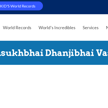
KID'S World Records
World Records
World’s Incredibles
Services
sukhbhai Dhanjibhai Va