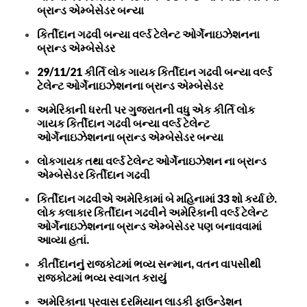
બ્રાન્ડ એમ્બેસેડર બન્યા
કિર્તીદાન ગઢવી બન્યા વર્લ્ડ ટેલેન્ટ ઓર્ગેનાઇઝેશનના
બ્રાન્ડ એમ્બેસેડર
29/11/21 કીર્તિ લોક ગાયક કિર્તીદાન ગઢવી બન્યા વર્લ્ડ
ટેલેન્ટ ઓર્ગેનાઇઝેશનના બ્રાન્ડ એમ્બેસેડર
અમેરિકાની ધરતી પર ગુજરાતની વધુ એક કીર્તિ લોક
ગાયક કિર્તીદાન ગઢવી બન્યા વર્લ્ડ ટેલેન્ટ
ઓર્ગેનાઇઝેશનના બ્રાન્ડ એમ્બેસેડર બન્યા
લોકગાયક તથા વર્લ્ડ ટેલેન્ટ ઓર્ગેનાઇઝેશન ના બ્રાન્ડ
એમ્બેસેડર કિર્તીદાન ગઢવી
કિર્તીદાન ગઢવીએ અમેરિકામાં બે મહિનામાં 33 શો કર્યા છે.
લોક કલાકાર કિર્તીદાન ગઢવીને અમેરિકાની વર્લ્ડ ટેલેન્ટ
ઓર્ગેનાઇઝેશનના બ્રાન્ડ એમ્બેસેડર પણ બનાવવામાં
આવ્યા હતાં.
કીર્તીદાનનું રાજકોટમાં ભવ્ય સન્માન, વતન વાપસીથી
રાજકોટમાં ભવ્ય સ્વાગત કરાયું
અમેરિકાના પ્રવાસ દરમિયાન લાડકી ફાઉન્ડેશન