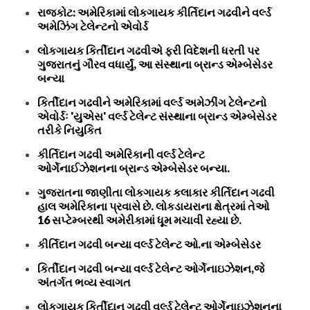
રાજકોટ: અમેરિકામાં લોકગાયક કીર્તિદાન ગઢવીને વર્લ્ડ
અમેઝિંગ ટેલેન્ટનો એવોર્ડ
લોકગાયક કિર્તીદાન ગઢવીએ ફરી વિદેશની ધરતી પર
ગુજરાતનું ગૌરવ વધાર્યું, આ સંસ્થાના બ્રાન્ડ એમ્બેસેડર
બન્યા
કિર્તીદાન ગઢવીને અમેરિકામાં વર્લ્ડ અમેઝીંગ ટેલેન્ટનો
એવોર્ડઃ 'યુએસ' વર્લ્ડ ટેલેન્ટ સંસ્થાના બ્રાન્ડ એમ્બેસેડર
તરીકે નિયુકિત
કીર્તિદાન ગઢવી અમેરિકાની વર્લ્ડ ટેલેન્ટ
ઓર્ગેનાઈઝેશનના બ્રાન્ડ એમ્બેસેડર બન્યા.
ગુજરાતના જાણીતા લોકગાયક કલાકાર કીર્તિદાન ગઢવી
હાલ અમેરિકાના પ્રવાસે છે. લોકડાયરાના ક્ષેત્રમાં તેઓ
16 સપ્ટેમ્બરથી અમેરીકામાં ધૂમ મચાવી રહ્યા છે.
કીર્તિદાન ગઢવી બન્યા વર્લ્ડ ટેલેન્ટ ઓ.ના એમ્બેસેડર
કિર્તીદાન ગઢવી બન્યા વર્લ્ડ ટેલેન્ટ ઓર્ગેનાઇઝેશન,જે
અંતર્ગત ભવ્ય સ્વાગત
લોકગાયક કિર્તીદાન ગઢવી વર્લ્ડ ટેલેન્ટ ઓર્ગેનાઇઝેશનના