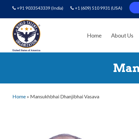
+91 9033543339
(India)
+1 (609) 510 9931
(USA)
Home
About Us
Man
Home
»
Mansukhbhai Dhanjibhai Vasava