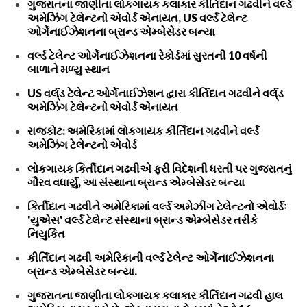
ગુજરાતના જાણીતા લોકગાયક કલાકાર કીર્તિદાન ગઢવીને વર્લ્ડ
અમેઝિંગ ટેલેન્ટનો એવોર્ડ એનાયત, US વર્લ્ડ ટેલેન્ટ
ઓર્ગેનાઈઝેશનના બ્રાન્ડ એમ્બેસેડર બન્યા
વર્લ્ડ ટેલેન્ટ ઓર્ગેનાઈઝેશનના રેકોર્ડમાં સુરતની 10 વર્ષની
બાળાને મળ્યુ સ્થાન
US વર્લ્‌ડ ટેલેન્ટ ઓર્ગેનાઈઝેશન દ્વારા કીર્તિદાન ગઢવીને વર્લ્‌ડ
અમેઝિંગ ટેલેન્ટનો એવોર્ડ એનાયત
રાજકોટ: અમેરિકામાં લોકગાયક કીર્તિદાન ગઢવીને વર્લ્ડ
અમેઝિંગ ટેલેન્ટનો એવોર્ડ
લોકગાયક કિર્તીદાન ગઢવીએ ફરી વિદેશની ધરતી પર ગુજરાતનું
ગૌરવ વધાર્યું, આ સંસ્થાના બ્રાન્ડ એમ્બેસેડર બન્યા
કિર્તીદાન ગઢવીને અમેરિકામાં વર્લ્ડ અમેઝીંગ ટેલેન્ટનો એવોર્ડઃ
'યુએસ' વર્લ્ડ ટેલેન્ટ સંસ્થાના બ્રાન્ડ એમ્બેસેડર તરીકે
નિયુકિત
કીર્તિદાન ગઢવી અમેરિકાની વર્લ્ડ ટેલેન્ટ ઓર્ગેનાઈઝેશનના
બ્રાન્ડ એમ્બેસેડર બન્યા.
ગુજરાતના જાણીતા લોકગાયક કલાકાર કીર્તિદાન ગઢવી હાલ