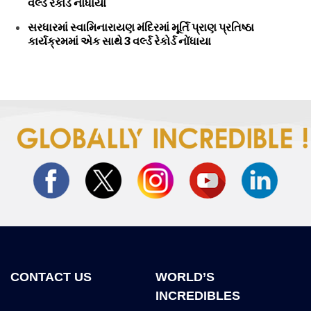
વર્લ્ડ રેકોર્ડ નોંધાયા
સરધારમાં સ્વામિનારાયણ મંદિરમાં મૂર્તિ પ્રાણ પ્રતિષ્ઠા
કાર્યક્રમમાં એક સાથે 3 વર્લ્ડ રેકોર્ડ નોંધાયા
CONTACT US
WORLD’S
INCREDIBLES