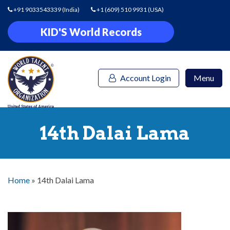
+91 9033543339
(India)
+1 (609) 510 9931
(USA)
KID'S World Records
Account Login
Menu
14th Dalai Lama
Home
»
14th Dalai Lama