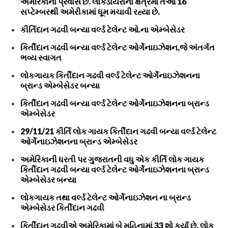
અમેરિકાના પ્રવાસે છે. લોકડાયરાના ક્ષેત્રમાં તેઓ 16
સપ્ટેમ્બરથી અમેરીકામાં ધૂમ મચાવી રહ્યા છે.
કીર્તિદાન ગઢવી બન્યા વર્લ્ડ ટેલેન્ટ ઓ.ના એમ્બેસેડર
કિર્તીદાન ગઢવી બન્યા વર્લ્ડ ટેલેન્ટ ઓર્ગેનાઇઝેશન,જે અંતર્ગત
ભવ્ય સ્વાગત
લોકગાયક કિર્તીદાન ગઢવી વર્લ્ડ ટેલેન્ટ ઓર્ગેનાઇઝેશનના
બ્રાન્ડ એમ્બેસેડર બન્યા
કિર્તીદાન ગઢવી બન્યા વર્લ્ડ ટેલેન્ટ ઓર્ગેનાઇઝેશનના બ્રાન્ડ
એમ્બેસેડર
29/11/21 કીર્તિ લોક ગાયક કિર્તીદાન ગઢવી બન્યા વર્લ્ડ ટેલેન્ટ
ઓર્ગેનાઇઝેશનના બ્રાન્ડ એમ્બેસેડર
અમેરિકાની ધરતી પર ગુજરાતની વધુ એક કીર્તિ લોક ગાયક
કિર્તીદાન ગઢવી બન્યા વર્લ્ડ ટેલેન્ટ ઓર્ગેનાઇઝેશનના બ્રાન્ડ
એમ્બેસેડર બન્યા
લોકગાયક તથા વર્લ્ડ ટેલેન્ટ ઓર્ગેનાઇઝેશન ના બ્રાન્ડ
એમ્બેસેડર કિર્તીદાન ગઢવી
કિર્તીદાન ગઢવીએ અમેરિકામાં બે મહિનામાં 33 શો કર્યા છે. લોક