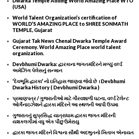
Dwarka Temple Adding World Amazing Place WTO
(USA)
World Talent Organization’s certification of
WORLD’S AMAZING PLACE to SHREE SONMATH
TEMPLE, Gujarat
Gujarat Tak News Chenal Dwarka Temple Award
Ceremony. World Amazing Place world talent
organization.
Devbhumi Dwarka: દ્વારકાના જગતમંદિરને મળ્યું વર્લ્ડ
અમેઝિંગ પેલેસનું સન્માન
‘દેવભૂમિ દ્વારકા’ નો ઇતિહાસ જાણવા જેવો છે । Devbhumi
Dwarka History ( Devbhumi Dwarka )
પ્રમાણપત્ર / ગુજરાતીઓ માટે ગૌરવશાળી ઘટના, વર્લ્ડ ટેલેન્ટ
ઓર્ગેનાઇઝેશને દ્વારકા મંદિરને આ સ્થળની આપી ઉપમા
ગુજરાતનું સુપ્રસિદ્ધ યાત્રાધામ દ્વારકા જગત મંદિરની
યશકલગીમાં વધુ એક પીંછુ ઉમેરાયુ
દ્વારકા જગત મંદિરને વિશ્વના સૌથી અદભુતનો ખિતાબ એનાયત