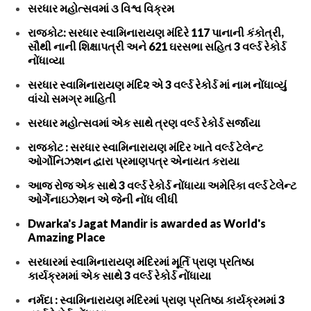
સરધાર મહોત્સવમાં ૩ વિશ્વ વિક્રમ
રાજકોટ: સરધાર સ્વામિનારાયણ મંદિરે 117 પાનાની કંકોત્રી,
સૌથી નાની શિક્ષાપત્રી અને 621 ઘરસભા સહિત 3 વર્લ્ડ રેકોર્ડ
નોંધાવ્યા
સરધાર સ્વામિનારાયણ મંદિ૨ એ 3 વર્લ્ડ રેકોર્ડ માં નામ નોંધાવ્યું
વાંચો સમગ્ર માહિતી
સરધાર મહોત્સવમાં એક સાથે ત્રણ વર્લ્ડ રેકોર્ડ સર્જાયા
રાજકોટ : સરધાર સ્વામિનારાયણ મંદિર ખાતે વર્લ્ડ ટેલેન્ટ
ઓર્ગોનિઝશન દ્વારા પ્રમાણપત્ર એનાયત કરાયા
આજ રોજ એક સાથે 3 વર્લ્ડ રેકોર્ડ નોંધાયા અમેરિકા વર્લ્ડ ટેલેન્ટ
ઓર્ગેનાઇઝેશન એ જેની નોંધ લીધી
Dwarka's Jagat Mandir is awarded as World's
Amazing Place
સરધારમાં સ્વામિનારાયણ મંદિરમાં મૂર્તિ પ્રાણ પ્રતિષ્ઠા
કાર્યક્રમમાં એક સાથે 3 વર્લ્ડ રેકોર્ડ નોંધાયા
નર્મદા : સ્વામિનારાયણ મંદિરમાં પ્રાણ પ્રતિષ્ઠા કાર્યક્રમમાં 3