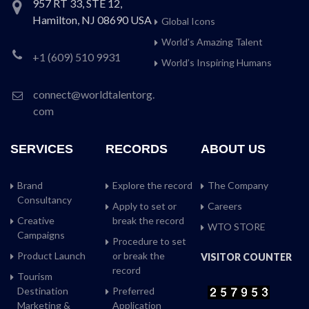
957 RT 33, STE 12,
Hamilton, NJ 08690 USA
Global Icons
World’s Amazing Talent
+1 (609) 510 9931
World’s Inspiring Humans
connect@worldtalentorg.
com
SERVICES
RECORDS
ABOUT US
Brand
Explore the record
The Company
Consultancy
Apply to set or
Careers
Creative
break the record
WTO STORE
Campaigns
Procedure to set
Product Launch
or break the
VISITOR COUNTER
record
Tourism
Destination
Preferred
Marketing &
Application