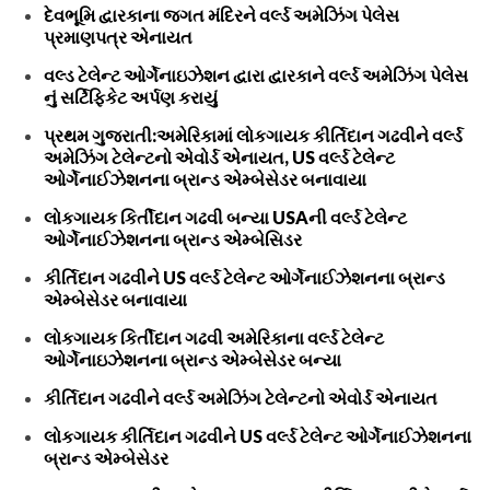
દેવભૂમિ દ્વારકાના જગત મંદિરને વર્લ્ડ અમેઝિંગ પેલેસ
પ્રમાણપત્ર એનાયત
વલ્ડ ટેલેન્ટ ઓર્ગેનાઇઝેશન દ્વારા દ્વારકાને વર્લ્ડ અમેઝિંગ પેલેસ
નું સર્ટિફિકેટ અર્પણ કરાયું
પ્રથમ ગુજરાતી:અમેરિકામાં લોકગાયક કીર્તિદાન ગઢવીને વર્લ્ડ
અમેઝિંગ ટેલેન્ટનો એવોર્ડ એનાયત, US વર્લ્ડ ટેલેન્ટ
ઓર્ગેનાઈઝેશનના બ્રાન્ડ એમ્બેસેડર બનાવાયા
લોકગાયક કિર્તીદાન ગઢવી બન્યા USAની વર્લ્ડ ટેલેન્ટ
ઓર્ગેનાઈઝેશનના બ્રાન્ડ એમ્બેસિડર
કીર્તિદાન ગઢવીને US વર્લ્ડ ટેલેન્ટ ઓર્ગેનાઈઝેશનના બ્રાન્ડ
એમ્બેસેડર બનાવાયા
લોકગાયક કિર્તીદાન ગઢવી અમેરિકાના વર્લ્ડ ટેલેન્ટ
ઓર્ગેનાઇઝેશનના બ્રાન્ડ એમ્બેસેડર બન્યા
કીર્તિદાન ગઢવીને વર્લ્ડ અમેઝિંગ ટેલેન્ટનો એવોર્ડ એનાયત
લોકગાયક કીર્તિદાન ગઢવીને US વર્લ્ડ ટેલેન્ટ ઓર્ગેનાઈઝેશનના
બ્રાન્ડ એમ્બેસેડર