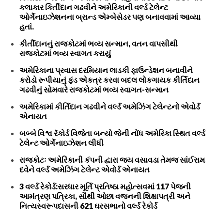
કલાકાર કિર્તીદાન ગઢવીને અમેરિકાની વર્લ્ડ ટેલેન્ટ
ઓર્ગેનાઇઝેશનના બ્રાન્ડ એમ્બેસેડર પણ બનાવવામાં આવ્યા
હતાં.
કીર્તીદાનનું રાજકોટમાં ભવ્ય સન્માન, વતન વાપસીથી
રાજકોટમાં ભવ્ય સ્વાગત કરાયું
અમેરિકાના પ્રવાસ દરમિયાન લાડકી ફાઉન્ડેશન બનાવીને
કરોડો રૂપીયાનું ફંડ એકત્ર કરવા બદલ લોકગાયક કીર્તિદાન
ગઢવીનું સોમવારે રાજકોટમાં ભવ્ય સ્વાગત-સન્માન
અમેરિકામાં કીર્તિદાન ગઢવીને વર્લ્ડ અમેઝિંગ ટેલેન્ટનો એવોર્ડ
એનાયત
બબ્બે વિશ્વ રૅકોર્ડ વિજેતા બન્યો જેની નોંધ અમેરિકા સ્થિત વર્લ્ડ
ટેલેન્ટ ઓર્ગેનાઇઝેશન લીધી
રાજકોટઃ અમેરિકાની કંપની દ્વારા જય વસાવડા તેમજ સાંઈરામ
દવેને વર્લ્ડ અમેઝિંગ ટેલેન્ટ એવોર્ડ એનાયત
3 વર્લ્ડ રેકોર્ડ:સરધાર મૂર્તિ પ્રતિષ્ઠા મહોત્સવમાં 117 પેજની
આમંત્રણ પત્રિકા, સૌથી ઓછા વજનની શિક્ષાપત્રી અને
નિત્યસ્વરૂપદાસની 621 ઘરસભાનો વર્લ્ડ રેકોર્ડ