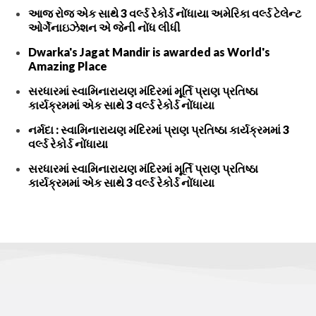
આજ રોજ એક સાથે 3 વર્લ્ડ રેકોર્ડ નોંધાયા અમેરિકા વર્લ્ડ ટેલેન્ટ
ઓર્ગેનાઇઝેશન એ જેની નોંધ લીધી
Dwarka's Jagat Mandir is awarded as World's
Amazing Place
સરધારમાં સ્વામિનારાયણ મંદિરમાં મૂર્તિ પ્રાણ પ્રતિષ્ઠા
કાર્યક્રમમાં એક સાથે 3 વર્લ્ડ રેકોર્ડ નોંધાયા
નર્મદા : સ્વામિનારાયણ મંદિરમાં પ્રાણ પ્રતિષ્ઠા કાર્યક્રમમાં 3
વર્લ્ડ રેકોર્ડ નોંધાયા
સરધારમાં સ્વામિનારાયણ મંદિરમાં મૂર્તિ પ્રાણ પ્રતિષ્ઠા
કાર્યક્રમમાં એક સાથે 3 વર્લ્ડ રેકોર્ડ નોંધાયા