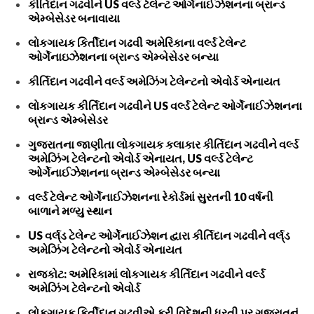
કીર્તિદાન ગઢવીને US વર્લ્ડ ટેલેન્ટ ઓર્ગેનાઈઝેશનના બ્રાન્ડ
એમ્બેસેડર બનાવાયા
લોકગાયક કિર્તીદાન ગઢવી અમેરિકાના વર્લ્ડ ટેલેન્ટ
ઓર્ગેનાઇઝેશનના બ્રાન્ડ એમ્બેસેડર બન્યા
કીર્તિદાન ગઢવીને વર્લ્ડ અમેઝિંગ ટેલેન્ટનો એવોર્ડ એનાયત
લોકગાયક કીર્તિદાન ગઢવીને US વર્લ્ડ ટેલેન્ટ ઓર્ગેનાઈઝેશનના
બ્રાન્ડ એમ્બેસેડર
ગુજરાતના જાણીતા લોકગાયક કલાકાર કીર્તિદાન ગઢવીને વર્લ્ડ
અમેઝિંગ ટેલેન્ટનો એવોર્ડ એનાયત, US વર્લ્ડ ટેલેન્ટ
ઓર્ગેનાઈઝેશનના બ્રાન્ડ એમ્બેસેડર બન્યા
વર્લ્ડ ટેલેન્ટ ઓર્ગેનાઈઝેશનના રેકોર્ડમાં સુરતની 10 વર્ષની
બાળાને મળ્યુ સ્થાન
US વર્લ્‌ડ ટેલેન્ટ ઓર્ગેનાઈઝેશન દ્વારા કીર્તિદાન ગઢવીને વર્લ્‌ડ
અમેઝિંગ ટેલેન્ટનો એવોર્ડ એનાયત
રાજકોટ: અમેરિકામાં લોકગાયક કીર્તિદાન ગઢવીને વર્લ્ડ
અમેઝિંગ ટેલેન્ટનો એવોર્ડ
લોકગાયક કિર્તીદાન ગઢવીએ ફરી વિદેશની ધરતી પર ગુજરાતનું