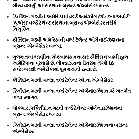
ગૌરવ વધાર્યું, આ સંસ્થાના બ્રાન્ડ એમ્બેસેડર બન્યા
કિર્તીદાન ગઢવીને અમેરિકામાં વર્લ્ડ અમેઝીંગ ટેલેન્ટનો એવોર્ડઃ
'યુએસ' વર્લ્ડ ટેલેન્ટ સંસ્થાના બ્રાન્ડ એમ્બેસેડર તરીકે
નિયુકિત
કીર્તિદાન ગઢવી અમેરિકાની વર્લ્ડ ટેલેન્ટ ઓર્ગેનાઈઝેશનના
બ્રાન્ડ એમ્બેસેડર બન્યા.
ગુજરાતના જાણીતા લોકગાયક કલાકાર કીર્તિદાન ગઢવી હાલ
અમેરિકાના પ્રવાસે છે. લોકડાયરાના ક્ષેત્રમાં તેઓ 16
સપ્ટેમ્બરથી અમેરીકામાં ધૂમ મચાવી રહ્યા છે.
કીર્તિદાન ગઢવી બન્યા વર્લ્ડ ટેલેન્ટ ઓ.ના એમ્બેસેડર
કિર્તીદાન ગઢવી બન્યા વર્લ્ડ ટેલેન્ટ ઓર્ગેનાઇઝેશન,જે અંતર્ગત
ભવ્ય સ્વાગત
લોકગાયક કિર્તીદાન ગઢવી વર્લ્ડ ટેલેન્ટ ઓર્ગેનાઇઝેશનના
બ્રાન્ડ એમ્બેસેડર બન્યા
કિર્તીદાન ગઢવી બન્યા વર્લ્ડ ટેલેન્ટ ઓર્ગેનાઇઝેશનના બ્રાન્ડ
એમ્બેસેડર