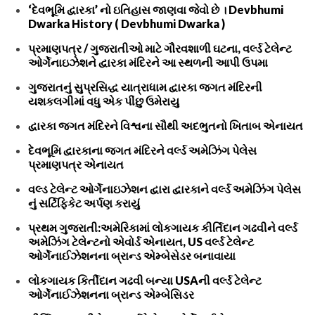
‘દેવભૂમિ દ્વારકા’ નો ઇતિહાસ જાણવા જેવો છે । Devbhumi
Dwarka History ( Devbhumi Dwarka )
પ્રમાણપત્ર / ગુજરાતીઓ માટે ગૌરવશાળી ઘટના, વર્લ્ડ ટેલેન્ટ
ઓર્ગેનાઇઝેશને દ્વારકા મંદિરને આ સ્થળની આપી ઉપમા
ગુજરાતનું સુપ્રસિદ્ધ યાત્રાધામ દ્વારકા જગત મંદિરની
યશકલગીમાં વધુ એક પીંછુ ઉમેરાયુ
દ્વારકા જગત મંદિરને વિશ્વના સૌથી અદભુતનો ખિતાબ એનાયત
દેવભૂમિ દ્વારકાના જગત મંદિરને વર્લ્ડ અમેઝિંગ પેલેસ
પ્રમાણપત્ર એનાયત
વલ્ડ ટેલેન્ટ ઓર્ગેનાઇઝેશન દ્વારા દ્વારકાને વર્લ્ડ અમેઝિંગ પેલેસ
નું સર્ટિફિકેટ અર્પણ કરાયું
પ્રથમ ગુજરાતી:અમેરિકામાં લોકગાયક કીર્તિદાન ગઢવીને વર્લ્ડ
અમેઝિંગ ટેલેન્ટનો એવોર્ડ એનાયત, US વર્લ્ડ ટેલેન્ટ
ઓર્ગેનાઈઝેશનના બ્રાન્ડ એમ્બેસેડર બનાવાયા
લોકગાયક કિર્તીદાન ગઢવી બન્યા USAની વર્લ્ડ ટેલેન્ટ
ઓર્ગેનાઈઝેશનના બ્રાન્ડ એમ્બેસિડર