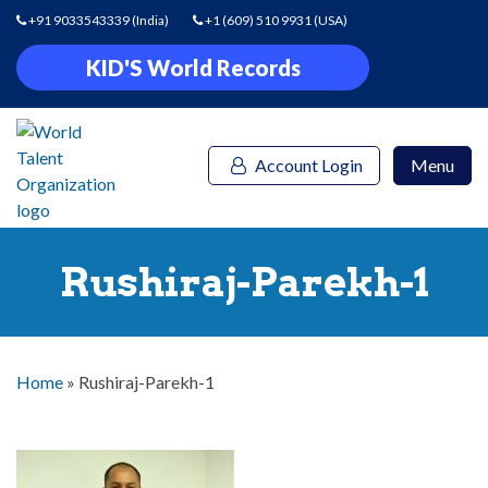
+91 9033543339
(India)
+1 (609) 510 9931
(USA)
KID'S World Records
Account Login
Menu
Rushiraj-Parekh-1
Home
»
Rushiraj-Parekh-1