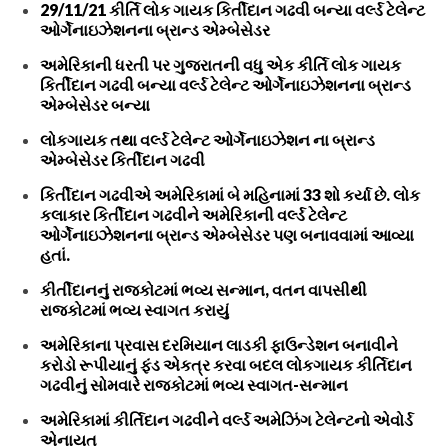
29/11/21 કીર્તિ લોક ગાયક કિર્તીદાન ગઢવી બન્યા વર્લ્ડ ટેલેન્ટ
ઓર્ગેનાઇઝેશનના બ્રાન્ડ એમ્બેસેડર
અમેરિકાની ધરતી પર ગુજરાતની વધુ એક કીર્તિ લોક ગાયક
કિર્તીદાન ગઢવી બન્યા વર્લ્ડ ટેલેન્ટ ઓર્ગેનાઇઝેશનના બ્રાન્ડ
એમ્બેસેડર બન્યા
લોકગાયક તથા વર્લ્ડ ટેલેન્ટ ઓર્ગેનાઇઝેશન ના બ્રાન્ડ
એમ્બેસેડર કિર્તીદાન ગઢવી
કિર્તીદાન ગઢવીએ અમેરિકામાં બે મહિનામાં 33 શો કર્યા છે. લોક
કલાકાર કિર્તીદાન ગઢવીને અમેરિકાની વર્લ્ડ ટેલેન્ટ
ઓર્ગેનાઇઝેશનના બ્રાન્ડ એમ્બેસેડર પણ બનાવવામાં આવ્યા
હતાં.
કીર્તીદાનનું રાજકોટમાં ભવ્ય સન્માન, વતન વાપસીથી
રાજકોટમાં ભવ્ય સ્વાગત કરાયું
અમેરિકાના પ્રવાસ દરમિયાન લાડકી ફાઉન્ડેશન બનાવીને
કરોડો રૂપીયાનું ફંડ એકત્ર કરવા બદલ લોકગાયક કીર્તિદાન
ગઢવીનું સોમવારે રાજકોટમાં ભવ્ય સ્વાગત-સન્માન
અમેરિકામાં કીર્તિદાન ગઢવીને વર્લ્ડ અમેઝિંગ ટેલેન્ટનો એવોર્ડ
એનાયત