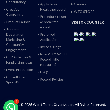
Consultancy
Apply to set or
Careers
Creative
break the record
WTO STORE
Campaigns
Procedure to set
Product Launch
or break the
VISITOR COUNTER
record
Tourism
Destination
Preferred
Marketing &
Application
Community
Invite a Judge
Engagement
How WTO World
CSR Activities &
Record Title
Fundraising ideas
measured?
Event Production
FAQs
Consult the
Record Policies
Specialist
1
Copyright © 2026 World Talent Organization. All Rights Reserved.