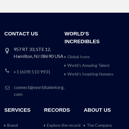
CONTACT US
WORLD’S
INCREDIBLES
957 RT 33, STE 12,
Hamilton, NJ 08690 USA
Global Icons
World’s Amazing Talent
+1 (609) 510 9931
World’s Inspiring Humans
connect@worldtalentorg.
com
SERVICES
RECORDS
ABOUT US
Brand
Explore the record
The Company