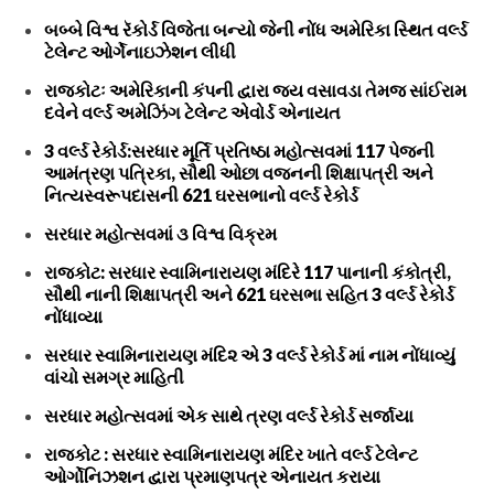
બબ્બે વિશ્વ રૅકોર્ડ વિજેતા બન્યો જેની નોંધ અમેરિકા સ્થિત વર્લ્ડ
ટેલેન્ટ ઓર્ગેનાઇઝેશન લીધી
રાજકોટઃ અમેરિકાની કંપની દ્વારા જય વસાવડા તેમજ સાંઈરામ
દવેને વર્લ્ડ અમેઝિંગ ટેલેન્ટ એવોર્ડ એનાયત
3 વર્લ્ડ રેકોર્ડ:સરધાર મૂર્તિ પ્રતિષ્ઠા મહોત્સવમાં 117 પેજની
આમંત્રણ પત્રિકા, સૌથી ઓછા વજનની શિક્ષાપત્રી અને
નિત્યસ્વરૂપદાસની 621 ઘરસભાનો વર્લ્ડ રેકોર્ડ
સરધાર મહોત્સવમાં ૩ વિશ્વ વિક્રમ
રાજકોટ: સરધાર સ્વામિનારાયણ મંદિરે 117 પાનાની કંકોત્રી,
સૌથી નાની શિક્ષાપત્રી અને 621 ઘરસભા સહિત 3 વર્લ્ડ રેકોર્ડ
નોંધાવ્યા
સરધાર સ્વામિનારાયણ મંદિ૨ એ 3 વર્લ્ડ રેકોર્ડ માં નામ નોંધાવ્યું
વાંચો સમગ્ર માહિતી
સરધાર મહોત્સવમાં એક સાથે ત્રણ વર્લ્ડ રેકોર્ડ સર્જાયા
રાજકોટ : સરધાર સ્વામિનારાયણ મંદિર ખાતે વર્લ્ડ ટેલેન્ટ
ઓર્ગોનિઝશન દ્વારા પ્રમાણપત્ર એનાયત કરાયા