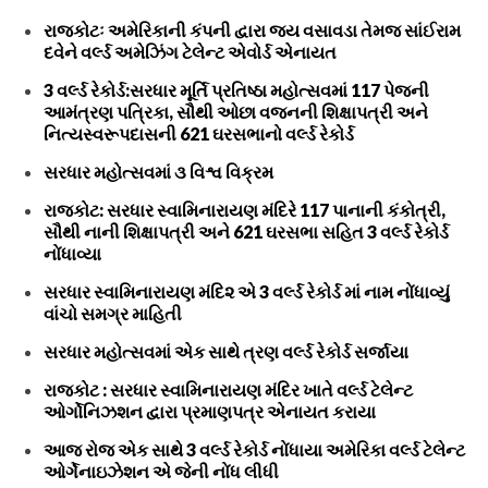
રાજકોટઃ અમેરિકાની કંપની દ્વારા જય વસાવડા તેમજ સાંઈરામ
દવેને વર્લ્ડ અમેઝિંગ ટેલેન્ટ એવોર્ડ એનાયત
3 વર્લ્ડ રેકોર્ડ:સરધાર મૂર્તિ પ્રતિષ્ઠા મહોત્સવમાં 117 પેજની
આમંત્રણ પત્રિકા, સૌથી ઓછા વજનની શિક્ષાપત્રી અને
નિત્યસ્વરૂપદાસની 621 ઘરસભાનો વર્લ્ડ રેકોર્ડ
સરધાર મહોત્સવમાં ૩ વિશ્વ વિક્રમ
રાજકોટ: સરધાર સ્વામિનારાયણ મંદિરે 117 પાનાની કંકોત્રી,
સૌથી નાની શિક્ષાપત્રી અને 621 ઘરસભા સહિત 3 વર્લ્ડ રેકોર્ડ
નોંધાવ્યા
સરધાર સ્વામિનારાયણ મંદિ૨ એ 3 વર્લ્ડ રેકોર્ડ માં નામ નોંધાવ્યું
વાંચો સમગ્ર માહિતી
સરધાર મહોત્સવમાં એક સાથે ત્રણ વર્લ્ડ રેકોર્ડ સર્જાયા
રાજકોટ : સરધાર સ્વામિનારાયણ મંદિર ખાતે વર્લ્ડ ટેલેન્ટ
ઓર્ગોનિઝશન દ્વારા પ્રમાણપત્ર એનાયત કરાયા
આજ રોજ એક સાથે 3 વર્લ્ડ રેકોર્ડ નોંધાયા અમેરિકા વર્લ્ડ ટેલેન્ટ
ઓર્ગેનાઇઝેશન એ જેની નોંધ લીધી