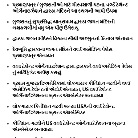
પ્રમાણપત્ર / ગુજરાતીઓ માટે ગૌરવશાળી ઘટના, વર્લ્ડ ટેલેન્ટ
ઓર્ગેનાઇઝેશને દ્વારકા મંદિરને આ સ્થળની આપી ઉપમા
ગુજરાતનું સુપ્રસિદ્ધ યાત્રાધામ દ્વારકા જગત મંદિરની
યશકલગીમાં વધુ એક પીંછુ ઉમેરાયુ
દ્વારકા જગત મંદિરને વિશ્વના સૌથી અદભુતનો ખિતાબ એનાયત
દેવભૂમિ દ્વારકાના જગત મંદિરને વર્લ્ડ અમેઝિંગ પેલેસ
પ્રમાણપત્ર એનાયત
વલ્ડ ટેલેન્ટ ઓર્ગેનાઇઝેશન દ્વારા દ્વારકાને વર્લ્ડ અમેઝિંગ પેલેસ
નું સર્ટિફિકેટ અર્પણ કરાયું
પ્રથમ ગુજરાતી:અમેરિકામાં લોકગાયક કીર્તિદાન ગઢવીને વર્લ્ડ
અમેઝિંગ ટેલેન્ટનો એવોર્ડ એનાયત, US વર્લ્ડ ટેલેન્ટ
ઓર્ગેનાઈઝેશનના બ્રાન્ડ એમ્બેસેડર બનાવાયા
લોકગાયક કિર્તીદાન ગઢવી બન્યા USAની વર્લ્ડ ટેલેન્ટ
ઓર્ગેનાઈઝેશનના બ્રાન્ડ એમ્બેસિડર
કીર્તિદાન ગઢવીને US વર્લ્ડ ટેલેન્ટ ઓર્ગેનાઈઝેશનના બ્રાન્ડ
એમ્બેસેડર બનાવાયા