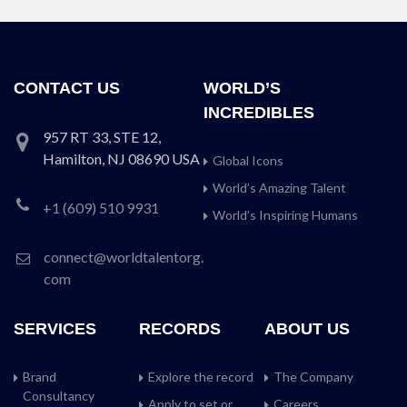
CONTACT US
WORLD’S
INCREDIBLES
957 RT 33, STE 12,
Hamilton, NJ 08690 USA
Global Icons
World’s Amazing Talent
+1 (609) 510 9931
World’s Inspiring Humans
connect@worldtalentorg.
com
SERVICES
RECORDS
ABOUT US
Brand
Explore the record
The Company
Consultancy
Apply to set or
Careers