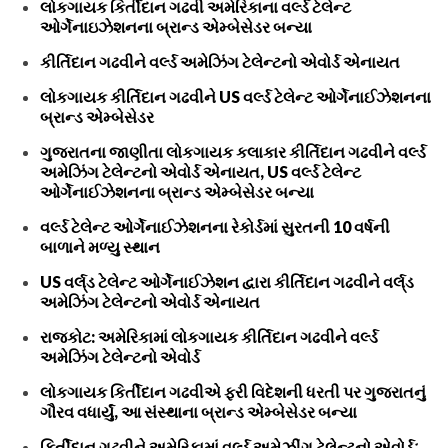
લોકગાયક કિર્તીદાન ગઢવી અમેરિકાના વર્લ્ડ ટેલેન્ટ
ઓર્ગેનાઇઝેશનના બ્રાન્ડ એમ્બેસેડર બન્યા
કીર્તિદાન ગઢવીને વર્લ્ડ અમેઝિંગ ટેલેન્ટનો એવોર્ડ એનાયત
લોકગાયક કીર્તિદાન ગઢવીને US વર્લ્ડ ટેલેન્ટ ઓર્ગેનાઈઝેશનના
બ્રાન્ડ એમ્બેસેડર
ગુજરાતના જાણીતા લોકગાયક કલાકાર કીર્તિદાન ગઢવીને વર્લ્ડ
અમેઝિંગ ટેલેન્ટનો એવોર્ડ એનાયત, US વર્લ્ડ ટેલેન્ટ
ઓર્ગેનાઈઝેશનના બ્રાન્ડ એમ્બેસેડર બન્યા
વર્લ્ડ ટેલેન્ટ ઓર્ગેનાઈઝેશનના રેકોર્ડમાં સુરતની 10 વર્ષની
બાળાને મળ્યુ સ્થાન
US વર્લ્‌ડ ટેલેન્ટ ઓર્ગેનાઈઝેશન દ્વારા કીર્તિદાન ગઢવીને વર્લ્‌ડ
અમેઝિંગ ટેલેન્ટનો એવોર્ડ એનાયત
રાજકોટ: અમેરિકામાં લોકગાયક કીર્તિદાન ગઢવીને વર્લ્ડ
અમેઝિંગ ટેલેન્ટનો એવોર્ડ
લોકગાયક કિર્તીદાન ગઢવીએ ફરી વિદેશની ધરતી પર ગુજરાતનું
ગૌરવ વધાર્યું, આ સંસ્થાના બ્રાન્ડ એમ્બેસેડર બન્યા
કિર્તીદાન ગઢવીને અમેરિકામાં વર્લ્ડ અમેઝીંગ ટેલેન્ટનો એવોર્ડઃ