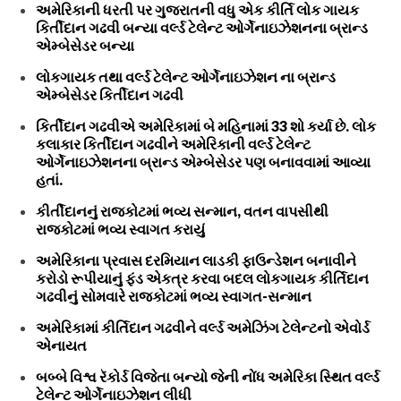
અમેરિકાની ધરતી પર ગુજરાતની વધુ એક કીર્તિ લોક ગાયક
કિર્તીદાન ગઢવી બન્યા વર્લ્ડ ટેલેન્ટ ઓર્ગેનાઇઝેશનના બ્રાન્ડ
એમ્બેસેડર બન્યા
લોકગાયક તથા વર્લ્ડ ટેલેન્ટ ઓર્ગેનાઇઝેશન ના બ્રાન્ડ
એમ્બેસેડર કિર્તીદાન ગઢવી
કિર્તીદાન ગઢવીએ અમેરિકામાં બે મહિનામાં 33 શો કર્યા છે. લોક
કલાકાર કિર્તીદાન ગઢવીને અમેરિકાની વર્લ્ડ ટેલેન્ટ
ઓર્ગેનાઇઝેશનના બ્રાન્ડ એમ્બેસેડર પણ બનાવવામાં આવ્યા
હતાં.
કીર્તીદાનનું રાજકોટમાં ભવ્ય સન્માન, વતન વાપસીથી
રાજકોટમાં ભવ્ય સ્વાગત કરાયું
અમેરિકાના પ્રવાસ દરમિયાન લાડકી ફાઉન્ડેશન બનાવીને
કરોડો રૂપીયાનું ફંડ એકત્ર કરવા બદલ લોકગાયક કીર્તિદાન
ગઢવીનું સોમવારે રાજકોટમાં ભવ્ય સ્વાગત-સન્માન
અમેરિકામાં કીર્તિદાન ગઢવીને વર્લ્ડ અમેઝિંગ ટેલેન્ટનો એવોર્ડ
એનાયત
બબ્બે વિશ્વ રૅકોર્ડ વિજેતા બન્યો જેની નોંધ અમેરિકા સ્થિત વર્લ્ડ
ટેલેન્ટ ઓર્ગેનાઇઝેશન લીધી