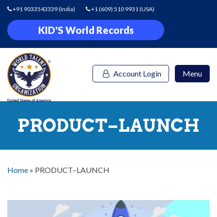
+91 9033543339
(India)
+1 (609) 510 9931
(USA)
KID'S World Records
Account Login
Menu
PRODUCT–LAUNCH
Home
»
PRODUCT–LAUNCH