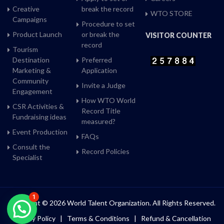
Creative
break the record
WTO STORE
Campaigns
Procedure to set
Product Launch
or break the
VISITOR COUNTER
record
Tourism
Destination
Preferred
Marketing &
Application
Community
Invite a Judge
Engagement
How WTO World
CSR Activities &
Record Title
Fundraising ideas
measured?
Event Production
FAQs
Consult the
Record Policies
Specialist
1
Copyright © 2026 World Talent Organization. All Rights Reserved.
Privacy Policy
|
Terms & Conditions
|
Refund & Cancellation