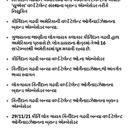
'યુએસ' વર્લ્ડ ટેલેન્ટ સંસ્થાના બ્રાન્ડ એમ્બેસેડર તરીકે
નિયુકિત
કીર્તિદાન ગઢવી અમેરિકાની વર્લ્ડ ટેલેન્ટ ઓર્ગેનાઈઝેશનના
બ્રાન્ડ એમ્બેસેડર બન્યા.
ગુજરાતના જાણીતા લોકગાયક કલાકાર કીર્તિદાન ગઢવી હાલ
અમેરિકાના પ્રવાસે છે. લોકડાયરાના ક્ષેત્રમાં તેઓ 16
સપ્ટેમ્બરથી અમેરીકામાં ધૂમ મચાવી રહ્યા છે.
કીર્તિદાન ગઢવી બન્યા વર્લ્ડ ટેલેન્ટ ઓ.ના એમ્બેસેડર
કિર્તીદાન ગઢવી બન્યા વર્લ્ડ ટેલેન્ટ ઓર્ગેનાઇઝેશન,જે અંતર્ગત
ભવ્ય સ્વાગત
લોકગાયક કિર્તીદાન ગઢવી વર્લ્ડ ટેલેન્ટ ઓર્ગેનાઇઝેશનના
બ્રાન્ડ એમ્બેસેડર બન્યા
કિર્તીદાન ગઢવી બન્યા વર્લ્ડ ટેલેન્ટ ઓર્ગેનાઇઝેશનના બ્રાન્ડ
એમ્બેસેડર
29/11/21 કીર્તિ લોક ગાયક કિર્તીદાન ગઢવી બન્યા વર્લ્ડ ટેલેન્ટ
ઓર્ગેનાઇઝેશનના બ્રાન્ડ એમ્બેસેડર