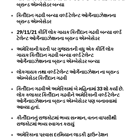
બ્રાન્ડ એમ્બેસેડર બન્યા
કિર્તીદાન ગઢવી બન્યા વર્લ્ડ ટેલેન્ટ ઓર્ગેનાઇઝેશનના
બ્રાન્ડ એમ્બેસેડર
29/11/21 કીર્તિ લોક ગાયક કિર્તીદાન ગઢવી બન્યા વર્લ્ડ
ટેલેન્ટ ઓર્ગેનાઇઝેશનના બ્રાન્ડ એમ્બેસેડર
અમેરિકાની ધરતી પર ગુજરાતની વધુ એક કીર્તિ લોક
ગાયક કિર્તીદાન ગઢવી બન્યા વર્લ્ડ ટેલેન્ટ
ઓર્ગેનાઇઝેશનના બ્રાન્ડ એમ્બેસેડર બન્યા
લોકગાયક તથા વર્લ્ડ ટેલેન્ટ ઓર્ગેનાઇઝેશન ના બ્રાન્ડ
એમ્બેસેડર કિર્તીદાન ગઢવી
કિર્તીદાન ગઢવીએ અમેરિકામાં બે મહિનામાં 33 શો કર્યા છે.
લોક કલાકાર કિર્તીદાન ગઢવીને અમેરિકાની વર્લ્ડ ટેલેન્ટ
ઓર્ગેનાઇઝેશનના બ્રાન્ડ એમ્બેસેડર પણ બનાવવામાં
આવ્યા હતાં.
કીર્તીદાનનું રાજકોટમાં ભવ્ય સન્માન, વતન વાપસીથી
રાજકોટમાં ભવ્ય સ્વાગત કરાયું
અમેરિકાના પ્રવાસ દરમિયાન લાડકી ફાઉન્ડેશન