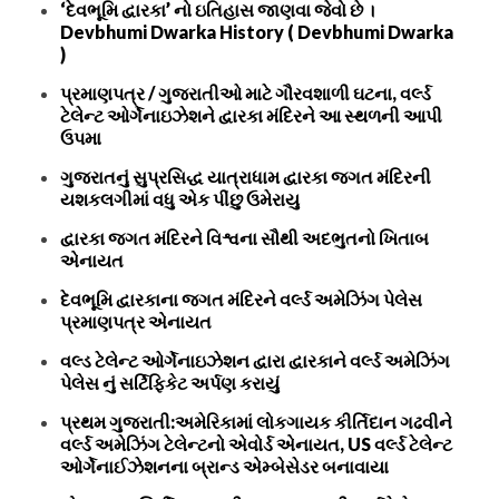
‘દેવભૂમિ દ્વારકા’ નો ઇતિહાસ જાણવા જેવો છે ।
Devbhumi Dwarka History ( Devbhumi Dwarka
)
પ્રમાણપત્ર / ગુજરાતીઓ માટે ગૌરવશાળી ઘટના, વર્લ્ડ
ટેલેન્ટ ઓર્ગેનાઇઝેશને દ્વારકા મંદિરને આ સ્થળની આપી
ઉપમા
ગુજરાતનું સુપ્રસિદ્ધ યાત્રાધામ દ્વારકા જગત મંદિરની
યશકલગીમાં વધુ એક પીંછુ ઉમેરાયુ
દ્વારકા જગત મંદિરને વિશ્વના સૌથી અદભુતનો ખિતાબ
એનાયત
દેવભૂમિ દ્વારકાના જગત મંદિરને વર્લ્ડ અમેઝિંગ પેલેસ
પ્રમાણપત્ર એનાયત
વલ્ડ ટેલેન્ટ ઓર્ગેનાઇઝેશન દ્વારા દ્વારકાને વર્લ્ડ અમેઝિંગ
પેલેસ નું સર્ટિફિકેટ અર્પણ કરાયું
પ્રથમ ગુજરાતી:અમેરિકામાં લોકગાયક કીર્તિદાન ગઢવીને
વર્લ્ડ અમેઝિંગ ટેલેન્ટનો એવોર્ડ એનાયત, US વર્લ્ડ ટેલેન્ટ
ઓર્ગેનાઈઝેશનના બ્રાન્ડ એમ્બેસેડર બનાવાયા