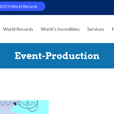
KID'S World Records
World Records
World’s Incredibles
Services
Event-Production