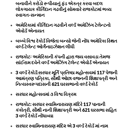
બનાવીને કરોડો રૂપીયાનું ફંડ એકત્ર કરવા બદલ
લોકગાયક કીર્તિદાન ગઢવીનું સોમવારે રાજકોટમાં ભવ્ય
સ્વાગત-સન્માન
અમેરિકામાં કીર્તિદાન ગઢવીને વર્લ્ડ અમેઝિંગ ટેલેન્ટનો
એવોર્ડ એનાયત
બબ્બે વિશ્વ રૅકોર્ડ વિજેતા બન્યો જેની નોંધ અમેરિકા સ્થિત
વર્લ્ડ ટેલેન્ટ ઓર્ગેનાઇઝેશન લીધી
રાજકોટઃ અમેરિકાની કંપની દ્વારા જય વસાવડા તેમજ
સાંઈરામ દવેને વર્લ્ડ અમેઝિંગ ટેલેન્ટ એવોર્ડ એનાયત
3 વર્લ્ડ રેકોર્ડ:સરધાર મૂર્તિ પ્રતિષ્ઠા મહોત્સવમાં 117 પેજની
આમંત્રણ પત્રિકા, સૌથી ઓછા વજનની શિક્ષાપત્રી અને
નિત્યસ્વરૂપદાસની 621 ઘરસભાનો વર્લ્ડ રેકોર્ડ
સરધાર મહોત્સવમાં ૩ વિશ્વ વિક્રમ
રાજકોટ: સરધાર સ્વામિનારાયણ મંદિરે 117 પાનાની
કંકોત્રી, સૌથી નાની શિક્ષાપત્રી અને 621 ઘરસભા સહિત
3 વર્લ્ડ રેકોર્ડ નોંધાવ્યા
સરધાર સ્વામિનારાયણ મંદિ૨ એ 3 વર્લ્ડ રેકોર્ડ માં નામ