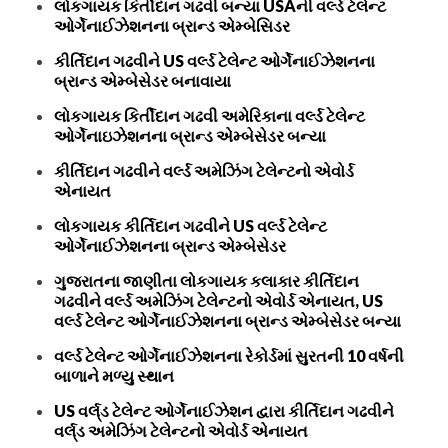
લોકગાયક કિર્તીદાન ગઢવી બન્યા USAની વર્લ્ડ ટેલેન્ટ
ઓર્ગેનાઈઝેશનના બ્રાન્ડ એમ્બેસિડર
કીર્તિદાન ગઢવીને US વર્લ્ડ ટેલેન્ટ ઓર્ગેનાઈઝેશનના
બ્રાન્ડ એમ્બેસેડર બનાવાયા
લોકગાયક કિર્તીદાન ગઢવી અમેરિકાના વર્લ્ડ ટેલેન્ટ
ઓર્ગેનાઇઝેશનના બ્રાન્ડ એમ્બેસેડર બન્યા
કીર્તિદાન ગઢવીને વર્લ્ડ અમેઝિંગ ટેલેન્ટનો એવોર્ડ
એનાયત
લોકગાયક કીર્તિદાન ગઢવીને US વર્લ્ડ ટેલેન્ટ
ઓર્ગેનાઈઝેશનના બ્રાન્ડ એમ્બેસેડર
ગુજરાતના જાણીતા લોકગાયક કલાકાર કીર્તિદાન
ગઢવીને વર્લ્ડ અમેઝિંગ ટેલેન્ટનો એવોર્ડ એનાયત, US
વર્લ્ડ ટેલેન્ટ ઓર્ગેનાઈઝેશનના બ્રાન્ડ એમ્બેસેડર બન્યા
વર્લ્ડ ટેલેન્ટ ઓર્ગેનાઈઝેશનના રેકોર્ડમાં સુરતની 10 વર્ષની
બાળાને મળ્યુ સ્થાન
US વર્લ્‌ડ ટેલેન્ટ ઓર્ગેનાઈઝેશન દ્વારા કીર્તિદાન ગઢવીને
વર્લ્‌ડ અમેઝિંગ ટેલેન્ટનો એવોર્ડ એનાયત