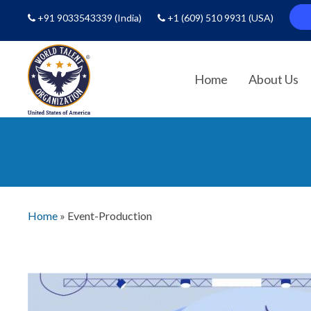
+91 9033543339
(India)
+1 (609) 510 9931
(USA)
Home
About Us
Home
»
Event-Production