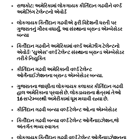
રાજકોટ: અમેરિકામાં લોકગાયક કીર્તિદાન ગઢવીને વર્લ્ડ
અમેઝિંગ ટેલેન્ટનો એવોર્ડ
લોકગાયક કિર્તીદાન ગઢવીએ ફરી વિદેશની ધરતી પર
ગુજરાતનું ગૌરવ વધાર્યું, આ સંસ્થાના બ્રાન્ડ એમ્બેસેડર
બન્યા
કિર્તીદાન ગઢવીને અમેરિકામાં વર્લ્ડ અમેઝીંગ ટેલેન્ટનો
એવોર્ડઃ 'યુએસ' વર્લ્ડ ટેલેન્ટ સંસ્થાના બ્રાન્ડ એમ્બેસેડર
તરીકે નિયુકિત
કીર્તિદાન ગઢવી અમેરિકાની વર્લ્ડ ટેલેન્ટ
ઓર્ગેનાઈઝેશનના બ્રાન્ડ એમ્બેસેડર બન્યા.
ગુજરાતના જાણીતા લોકગાયક કલાકાર કીર્તિદાન ગઢવી
હાલ અમેરિકાના પ્રવાસે છે. લોકડાયરાના ક્ષેત્રમાં તેઓ
16 સપ્ટેમ્બરથી અમેરીકામાં ધૂમ મચાવી રહ્યા છે.
કીર્તિદાન ગઢવી બન્યા વર્લ્ડ ટેલેન્ટ ઓ.ના એમ્બેસેડર
કિર્તીદાન ગઢવી બન્યા વર્લ્ડ ટેલેન્ટ ઓર્ગેનાઇઝેશન,જે
અંતર્ગત ભવ્ય સ્વાગત
લોકગાયક કિર્તીદાન ગઢવી વર્લ્ડ ટેલેન્ટ ઓર્ગેનાઇઝેશનના