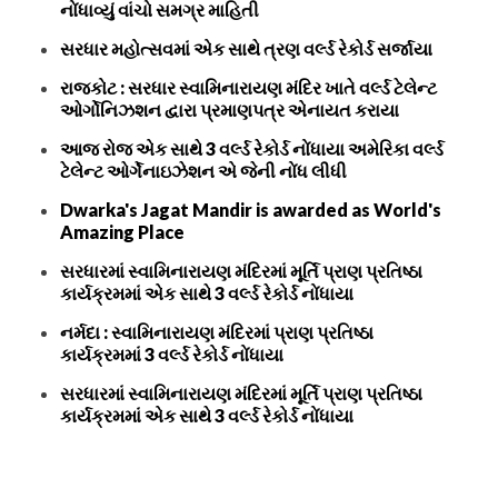
નોંધાવ્યું વાંચો સમગ્ર માહિતી
સરધાર મહોત્સવમાં એક સાથે ત્રણ વર્લ્ડ રેકોર્ડ સર્જાયા
રાજકોટ : સરધાર સ્વામિનારાયણ મંદિર ખાતે વર્લ્ડ ટેલેન્ટ
ઓર્ગોનિઝશન દ્વારા પ્રમાણપત્ર એનાયત કરાયા
આજ રોજ એક સાથે 3 વર્લ્ડ રેકોર્ડ નોંધાયા અમેરિકા વર્લ્ડ
ટેલેન્ટ ઓર્ગેનાઇઝેશન એ જેની નોંધ લીધી
Dwarka's Jagat Mandir is awarded as World's
Amazing Place
સરધારમાં સ્વામિનારાયણ મંદિરમાં મૂર્તિ પ્રાણ પ્રતિષ્ઠા
કાર્યક્રમમાં એક સાથે 3 વર્લ્ડ રેકોર્ડ નોંધાયા
નર્મદા : સ્વામિનારાયણ મંદિરમાં પ્રાણ પ્રતિષ્ઠા
કાર્યક્રમમાં 3 વર્લ્ડ રેકોર્ડ નોંધાયા
સરધારમાં સ્વામિનારાયણ મંદિરમાં મૂર્તિ પ્રાણ પ્રતિષ્ઠા
કાર્યક્રમમાં એક સાથે 3 વર્લ્ડ રેકોર્ડ નોંધાયા