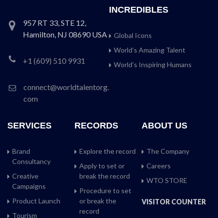
INCREDIBLES
957 RT 33, STE 12,
Hamilton, NJ 08690 USA
Global Icons
World’s Amazing Talent
+1 (609) 510 9931
World’s Inspiring Humans
connect@worldtalentorg.
com
SERVICES
RECORDS
ABOUT US
Brand
Explore the record
The Company
Consultancy
Apply to set or
Careers
Creative
break the record
WTO STORE
Campaigns
Procedure to set
Product Launch
or break the
VISITOR COUNTER
record
Tourism