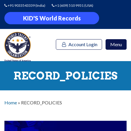
+91 9033543339
(India)
+1 (609) 510 9931
(USA)
KID'S World Records
Account Login
Menu
RECORD_POLICIES
Home
»
RECORD_POLICIES