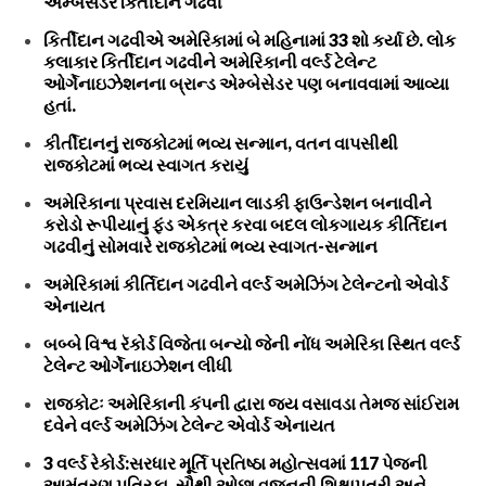
એમ્બેસેડર કિર્તીદાન ગઢવી
કિર્તીદાન ગઢવીએ અમેરિકામાં બે મહિનામાં 33 શો કર્યા છે. લોક
કલાકાર કિર્તીદાન ગઢવીને અમેરિકાની વર્લ્ડ ટેલેન્ટ
ઓર્ગેનાઇઝેશનના બ્રાન્ડ એમ્બેસેડર પણ બનાવવામાં આવ્યા
હતાં.
કીર્તીદાનનું રાજકોટમાં ભવ્ય સન્માન, વતન વાપસીથી
રાજકોટમાં ભવ્ય સ્વાગત કરાયું
અમેરિકાના પ્રવાસ દરમિયાન લાડકી ફાઉન્ડેશન બનાવીને
કરોડો રૂપીયાનું ફંડ એકત્ર કરવા બદલ લોકગાયક કીર્તિદાન
ગઢવીનું સોમવારે રાજકોટમાં ભવ્ય સ્વાગત-સન્માન
અમેરિકામાં કીર્તિદાન ગઢવીને વર્લ્ડ અમેઝિંગ ટેલેન્ટનો એવોર્ડ
એનાયત
બબ્બે વિશ્વ રૅકોર્ડ વિજેતા બન્યો જેની નોંધ અમેરિકા સ્થિત વર્લ્ડ
ટેલેન્ટ ઓર્ગેનાઇઝેશન લીધી
રાજકોટઃ અમેરિકાની કંપની દ્વારા જય વસાવડા તેમજ સાંઈરામ
દવેને વર્લ્ડ અમેઝિંગ ટેલેન્ટ એવોર્ડ એનાયત
3 વર્લ્ડ રેકોર્ડ:સરધાર મૂર્તિ પ્રતિષ્ઠા મહોત્સવમાં 117 પેજની
આમંત્રણ પત્રિકા, સૌથી ઓછા વજનની શિક્ષાપત્રી અને