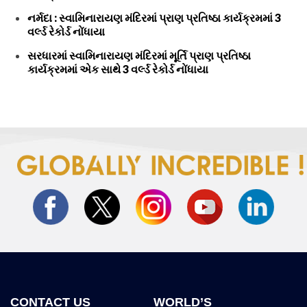
નર્મદા : સ્વામિનારાયણ મંદિરમાં પ્રાણ પ્રતિષ્ઠા કાર્યક્રમમાં 3
વર્લ્ડ રેકોર્ડ નોંધાયા
સરધારમાં સ્વામિનારાયણ મંદિરમાં મૂર્તિ પ્રાણ પ્રતિષ્ઠા
કાર્યક્રમમાં એક સાથે 3 વર્લ્ડ રેકોર્ડ નોંધાયા
CONTACT US
WORLD’S