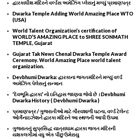
દ્વારકાધીશ મંદિરને વર્લ્ડસ અમેઝિંગ પ્લેસનું મળ્યું પ્રમાણપત્ર
Dwarka Temple Adding World Amazing Place WTO
(USA)
World Talent Organization’s certification of
WORLD’S AMAZING PLACE to SHREE SONMATH
TEMPLE, Gujarat
Gujarat Tak News Chenal Dwarka Temple Award
Ceremony. World Amazing Place world talent
organization.
Devbhumi Dwarka: દ્વારકાના જગતમંદિરને મળ્યું વર્લ્ડ
અમેઝિંગ પેલેસનું સન્માન
‘દેવભૂમિ દ્વારકા’ નો ઇતિહાસ જાણવા જેવો છે । Devbhumi
Dwarka History ( Devbhumi Dwarka )
પ્રમાણપત્ર / ગુજરાતીઓ માટે ગૌરવશાળી ઘટના, વર્લ્ડ ટેલેન્ટ
ઓર્ગેનાઇઝેશને દ્વારકા મંદિરને આ સ્થળની આપી ઉપમા
ગુજરાતનું સુપ્રસિદ્ધ યાત્રાધામ દ્વારકા જગત મંદિરની
યશકલગીમાં વધુ એક પીંછુ ઉમેરાયુ