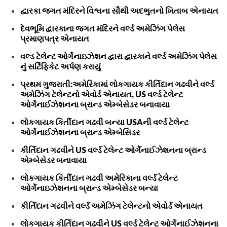
દ્વારકા જગત મંદિરને વિશ્વના સૌથી અદભુતનો ખિતાબ એનાયત
દેવભૂમિ દ્વારકાના જગત મંદિરને વર્લ્ડ અમેઝિંગ પેલેસ
પ્રમાણપત્ર એનાયત
વલ્ડ ટેલેન્ટ ઓર્ગેનાઇઝેશન દ્વારા દ્વારકાને વર્લ્ડ અમેઝિંગ પેલેસ
નું સર્ટિફિકેટ અર્પણ કરાયું
પ્રથમ ગુજરાતી:અમેરિકામાં લોકગાયક કીર્તિદાન ગઢવીને વર્લ્ડ
અમેઝિંગ ટેલેન્ટનો એવોર્ડ એનાયત, US વર્લ્ડ ટેલેન્ટ
ઓર્ગેનાઈઝેશનના બ્રાન્ડ એમ્બેસેડર બનાવાયા
લોકગાયક કિર્તીદાન ગઢવી બન્યા USAની વર્લ્ડ ટેલેન્ટ
ઓર્ગેનાઈઝેશનના બ્રાન્ડ એમ્બેસિડર
કીર્તિદાન ગઢવીને US વર્લ્ડ ટેલેન્ટ ઓર્ગેનાઈઝેશનના બ્રાન્ડ
એમ્બેસેડર બનાવાયા
લોકગાયક કિર્તીદાન ગઢવી અમેરિકાના વર્લ્ડ ટેલેન્ટ
ઓર્ગેનાઇઝેશનના બ્રાન્ડ એમ્બેસેડર બન્યા
કીર્તિદાન ગઢવીને વર્લ્ડ અમેઝિંગ ટેલેન્ટનો એવોર્ડ એનાયત
લોકગાયક કીર્તિદાન ગઢવીને US વર્લ્ડ ટેલેન્ટ ઓર્ગેનાઈઝેશનના