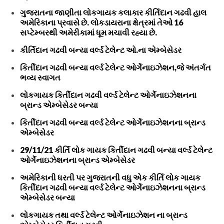
ગુજરાતના જાણીતા લોકગાયક કલાકાર કીર્તિદાન ગઢવી હાલ
અમેરિકાના પ્રવાસે છે. લોકડાયરાના ક્ષેત્રમાં તેઓ 16
સપ્ટેમ્બરથી અમેરીકામાં ધૂમ મચાવી રહ્યા છે.
કીર્તિદાન ગઢવી બન્યા વર્લ્ડ ટેલેન્ટ ઓ.ના એમ્બેસેડર
કિર્તીદાન ગઢવી બન્યા વર્લ્ડ ટેલેન્ટ ઓર્ગેનાઇઝેશન,જે અંતર્ગત
ભવ્ય સ્વાગત
લોકગાયક કિર્તીદાન ગઢવી વર્લ્ડ ટેલેન્ટ ઓર્ગેનાઇઝેશનના
બ્રાન્ડ એમ્બેસેડર બન્યા
કિર્તીદાન ગઢવી બન્યા વર્લ્ડ ટેલેન્ટ ઓર્ગેનાઇઝેશનના બ્રાન્ડ
એમ્બેસેડર
29/11/21 કીર્તિ લોક ગાયક કિર્તીદાન ગઢવી બન્યા વર્લ્ડ ટેલેન્ટ
ઓર્ગેનાઇઝેશનના બ્રાન્ડ એમ્બેસેડર
અમેરિકાની ધરતી પર ગુજરાતની વધુ એક કીર્તિ લોક ગાયક
કિર્તીદાન ગઢવી બન્યા વર્લ્ડ ટેલેન્ટ ઓર્ગેનાઇઝેશનના બ્રાન્ડ
એમ્બેસેડર બન્યા
લોકગાયક તથા વર્લ્ડ ટેલેન્ટ ઓર્ગેનાઇઝેશન ના બ્રાન્ડ