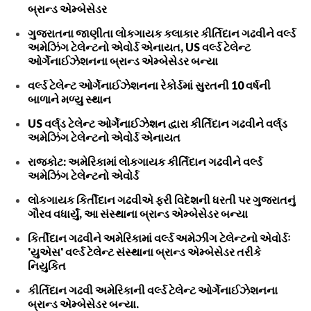
બ્રાન્ડ એમ્બેસેડર
ગુજરાતના જાણીતા લોકગાયક કલાકાર કીર્તિદાન ગઢવીને વર્લ્ડ
અમેઝિંગ ટેલેન્ટનો એવોર્ડ એનાયત, US વર્લ્ડ ટેલેન્ટ
ઓર્ગેનાઈઝેશનના બ્રાન્ડ એમ્બેસેડર બન્યા
વર્લ્ડ ટેલેન્ટ ઓર્ગેનાઈઝેશનના રેકોર્ડમાં સુરતની 10 વર્ષની
બાળાને મળ્યુ સ્થાન
US વર્લ્‌ડ ટેલેન્ટ ઓર્ગેનાઈઝેશન દ્વારા કીર્તિદાન ગઢવીને વર્લ્‌ડ
અમેઝિંગ ટેલેન્ટનો એવોર્ડ એનાયત
રાજકોટ: અમેરિકામાં લોકગાયક કીર્તિદાન ગઢવીને વર્લ્ડ
અમેઝિંગ ટેલેન્ટનો એવોર્ડ
લોકગાયક કિર્તીદાન ગઢવીએ ફરી વિદેશની ધરતી પર ગુજરાતનું
ગૌરવ વધાર્યું, આ સંસ્થાના બ્રાન્ડ એમ્બેસેડર બન્યા
કિર્તીદાન ગઢવીને અમેરિકામાં વર્લ્ડ અમેઝીંગ ટેલેન્ટનો એવોર્ડઃ
'યુએસ' વર્લ્ડ ટેલેન્ટ સંસ્થાના બ્રાન્ડ એમ્બેસેડર તરીકે
નિયુકિત
કીર્તિદાન ગઢવી અમેરિકાની વર્લ્ડ ટેલેન્ટ ઓર્ગેનાઈઝેશનના
બ્રાન્ડ એમ્બેસેડર બન્યા.