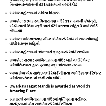
નિત્યસ્વરૂપદાસની 621 ઘરસભાનો વર્લ્ડ રેકોર્ડ
સરધાર મહોત્સવમાં ૩ વિશ્વ વિક્રમ
રાજકોટ: સરધાર સ્વામિનારાયણ મંદિરે 117 પાનાની કંકોત્રી,
સૌથી નાની શિક્ષાપત્રી અને 621 ઘરસભા સહિત 3 વર્લ્ડ રેકોર્ડ
નોંધાવ્યા
સરધાર સ્વામિનારાયણ મંદિ૨ એ 3 વર્લ્ડ રેકોર્ડ માં નામ નોંધાવ્યું
વાંચો સમગ્ર માહિતી
સરધાર મહોત્સવમાં એક સાથે ત્રણ વર્લ્ડ રેકોર્ડ સર્જાયા
રાજકોટ : સરધાર સ્વામિનારાયણ મંદિર ખાતે વર્લ્ડ ટેલેન્ટ
ઓર્ગોનિઝશન દ્વારા પ્રમાણપત્ર એનાયત કરાયા
આજ રોજ એક સાથે 3 વર્લ્ડ રેકોર્ડ નોંધાયા અમેરિકા વર્લ્ડ ટેલેન્ટ
ઓર્ગેનાઇઝેશન એ જેની નોંધ લીધી
Dwarka's Jagat Mandir is awarded as World's
Amazing Place
સરધારમાં સ્વામિનારાયણ મંદિરમાં મૂર્તિ પ્રાણ પ્રતિષ્ઠા
કાર્યક્રમમાં એક સાથે 3 વર્લ્ડ રેકોર્ડ નોંધાયા