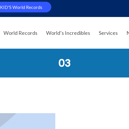
KID'S World Records
World Records
World’s Incredibles
Services
03