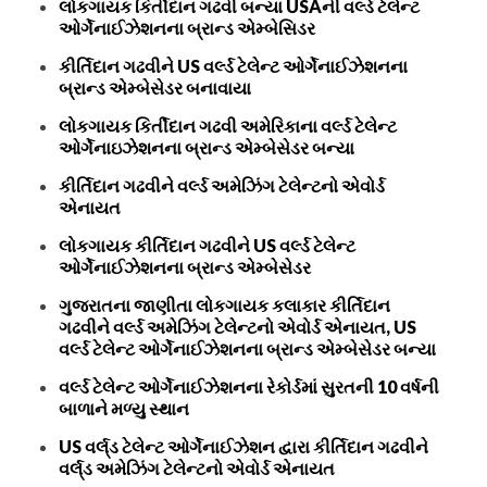
લોકગાયક કિર્તીદાન ગઢવી બન્યા USAની વર્લ્ડ ટેલેન્ટ
ઓર્ગેનાઈઝેશનના બ્રાન્ડ એમ્બેસિડર
કીર્તિદાન ગઢવીને US વર્લ્ડ ટેલેન્ટ ઓર્ગેનાઈઝેશનના
બ્રાન્ડ એમ્બેસેડર બનાવાયા
લોકગાયક કિર્તીદાન ગઢવી અમેરિકાના વર્લ્ડ ટેલેન્ટ
ઓર્ગેનાઇઝેશનના બ્રાન્ડ એમ્બેસેડર બન્યા
કીર્તિદાન ગઢવીને વર્લ્ડ અમેઝિંગ ટેલેન્ટનો એવોર્ડ
એનાયત
લોકગાયક કીર્તિદાન ગઢવીને US વર્લ્ડ ટેલેન્ટ
ઓર્ગેનાઈઝેશનના બ્રાન્ડ એમ્બેસેડર
ગુજરાતના જાણીતા લોકગાયક કલાકાર કીર્તિદાન
ગઢવીને વર્લ્ડ અમેઝિંગ ટેલેન્ટનો એવોર્ડ એનાયત, US
વર્લ્ડ ટેલેન્ટ ઓર્ગેનાઈઝેશનના બ્રાન્ડ એમ્બેસેડર બન્યા
વર્લ્ડ ટેલેન્ટ ઓર્ગેનાઈઝેશનના રેકોર્ડમાં સુરતની 10 વર્ષની
બાળાને મળ્યુ સ્થાન
US વર્લ્‌ડ ટેલેન્ટ ઓર્ગેનાઈઝેશન દ્વારા કીર્તિદાન ગઢવીને
વર્લ્‌ડ અમેઝિંગ ટેલેન્ટનો એવોર્ડ એનાયત