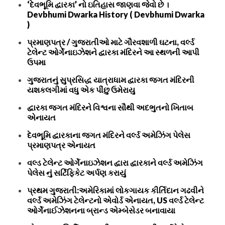
‘દેવભૂમિ દ્વારકા’ નો ઇતિહાસ જાણવા જેવો છે ।
Devbhumi Dwarka History ( Devbhumi Dwarka
)
પ્રમાણપત્ર / ગુજરાતીઓ માટે ગૌરવશાળી ઘટના, વર્લ્ડ
ટેલેન્ટ ઓર્ગેનાઇઝેશને દ્વારકા મંદિરને આ સ્થળની આપી
ઉપમા
ગુજરાતનું સુપ્રસિદ્ધ યાત્રાધામ દ્વારકા જગત મંદિરની
યશકલગીમાં વધુ એક પીંછુ ઉમેરાયુ
દ્વારકા જગત મંદિરને વિશ્વના સૌથી અદભુતનો ખિતાબ
એનાયત
દેવભૂમિ દ્વારકાના જગત મંદિરને વર્લ્ડ અમેઝિંગ પેલેસ
પ્રમાણપત્ર એનાયત
વલ્ડ ટેલેન્ટ ઓર્ગેનાઇઝેશન દ્વારા દ્વારકાને વર્લ્ડ અમેઝિંગ
પેલેસ નું સર્ટિફિકેટ અર્પણ કરાયું
પ્રથમ ગુજરાતી:અમેરિકામાં લોકગાયક કીર્તિદાન ગઢવીને
વર્લ્ડ અમેઝિંગ ટેલેન્ટનો એવોર્ડ એનાયત, US વર્લ્ડ ટેલેન્ટ
ઓર્ગેનાઈઝેશનના બ્રાન્ડ એમ્બેસેડર બનાવાયા