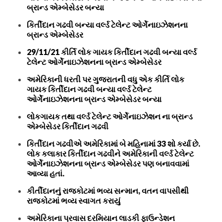
બ્રાન્ડ એમ્બેસેડર બન્યા
કિર્તીદાન ગઢવી બન્યા વર્લ્ડ ટેલેન્ટ ઓર્ગેનાઇઝેશનના
બ્રાન્ડ એમ્બેસેડર
29/11/21 કીર્તિ લોક ગાયક કિર્તીદાન ગઢવી બન્યા વર્લ્ડ
ટેલેન્ટ ઓર્ગેનાઇઝેશનના બ્રાન્ડ એમ્બેસેડર
અમેરિકાની ધરતી પર ગુજરાતની વધુ એક કીર્તિ લોક
ગાયક કિર્તીદાન ગઢવી બન્યા વર્લ્ડ ટેલેન્ટ
ઓર્ગેનાઇઝેશનના બ્રાન્ડ એમ્બેસેડર બન્યા
લોકગાયક તથા વર્લ્ડ ટેલેન્ટ ઓર્ગેનાઇઝેશન ના બ્રાન્ડ
એમ્બેસેડર કિર્તીદાન ગઢવી
કિર્તીદાન ગઢવીએ અમેરિકામાં બે મહિનામાં 33 શો કર્યા છે.
લોક કલાકાર કિર્તીદાન ગઢવીને અમેરિકાની વર્લ્ડ ટેલેન્ટ
ઓર્ગેનાઇઝેશનના બ્રાન્ડ એમ્બેસેડર પણ બનાવવામાં
આવ્યા હતાં.
કીર્તીદાનનું રાજકોટમાં ભવ્ય સન્માન, વતન વાપસીથી
રાજકોટમાં ભવ્ય સ્વાગત કરાયું
અમેરિકાના પ્રવાસ દરમિયાન લાડકી ફાઉન્ડેશન