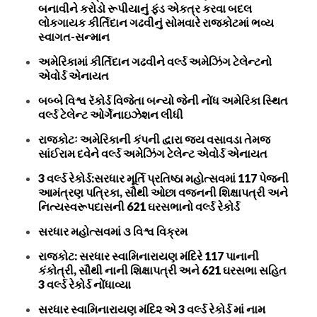
બનાવીને કરોડો રૂપીયાનું ફંડ એકત્ર કરવા બદલ
લોકગાયક કીર્તિદાન ગઢવીનું સોમવારે રાજકોટમાં ભવ્ય
સ્વાગત-સન્માન
અમેરિકામાં કીર્તિદાન ગઢવીને વર્લ્ડ અમેઝિંગ ટેલેન્ટનો
એવોર્ડ એનાયત
બબ્બે વિશ્વ રૅકોર્ડ વિજેતા બન્યો જેની નોંધ અમેરિકા સ્થિત
વર્લ્ડ ટેલેન્ટ ઓર્ગેનાઇઝેશન લીધી
રાજકોટઃ અમેરિકાની કંપની દ્વારા જય વસાવડા તેમજ
સાંઈરામ દવેને વર્લ્ડ અમેઝિંગ ટેલેન્ટ એવોર્ડ એનાયત
3 વર્લ્ડ રેકોર્ડ:સરધાર મૂર્તિ પ્રતિષ્ઠા મહોત્સવમાં 117 પેજની
આમંત્રણ પત્રિકા, સૌથી ઓછા વજનની શિક્ષાપત્રી અને
નિત્યસ્વરૂપદાસની 621 ઘરસભાનો વર્લ્ડ રેકોર્ડ
સરધાર મહોત્સવમાં ૩ વિશ્વ વિક્રમ
રાજકોટ: સરધાર સ્વામિનારાયણ મંદિરે 117 પાનાની
કંકોત્રી, સૌથી નાની શિક્ષાપત્રી અને 621 ઘરસભા સહિત
3 વર્લ્ડ રેકોર્ડ નોંધાવ્યા
સરધાર સ્વામિનારાયણ મંદિ૨ એ 3 વર્લ્ડ રેકોર્ડ માં નામ