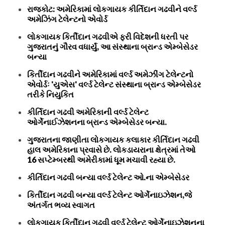
રાજકોટ: અમેરિકામાં લોકગાયક કીર્તિદાન ગઢવીને વર્લ્ડ
અમેઝિંગ ટેલેન્ટનો એવોર્ડ
લોકગાયક કિર્તીદાન ગઢવીએ ફરી વિદેશની ધરતી પર
ગુજરાતનું ગૌરવ વધાર્યું, આ સંસ્થાના બ્રાન્ડ એમ્બેસેડર
બન્યા
કિર્તીદાન ગઢવીને અમેરિકામાં વર્લ્ડ અમેઝીંગ ટેલેન્ટનો
એવોર્ડઃ 'યુએસ' વર્લ્ડ ટેલેન્ટ સંસ્થાના બ્રાન્ડ એમ્બેસેડર
તરીકે નિયુકિત
કીર્તિદાન ગઢવી અમેરિકાની વર્લ્ડ ટેલેન્ટ
ઓર્ગેનાઈઝેશનના બ્રાન્ડ એમ્બેસેડર બન્યા.
ગુજરાતના જાણીતા લોકગાયક કલાકાર કીર્તિદાન ગઢવી
હાલ અમેરિકાના પ્રવાસે છે. લોકડાયરાના ક્ષેત્રમાં તેઓ
16 સપ્ટેમ્બરથી અમેરીકામાં ધૂમ મચાવી રહ્યા છે.
કીર્તિદાન ગઢવી બન્યા વર્લ્ડ ટેલેન્ટ ઓ.ના એમ્બેસેડર
કિર્તીદાન ગઢવી બન્યા વર્લ્ડ ટેલેન્ટ ઓર્ગેનાઇઝેશન,જે
અંતર્ગત ભવ્ય સ્વાગત
લોકગાયક કિર્તીદાન ગઢવી વર્લ્ડ ટેલેન્ટ ઓર્ગેનાઇઝેશનના