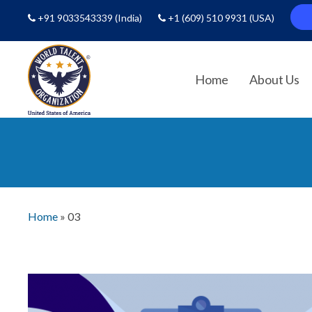
+91 9033543339
(India)
+1 (609) 510 9931
(USA)
Home
About Us
Home
»
03