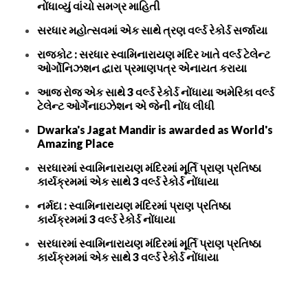
નોંધાવ્યું વાંચો સમગ્ર માહિતી
સરધાર મહોત્સવમાં એક સાથે ત્રણ વર્લ્ડ રેકોર્ડ સર્જાયા
રાજકોટ : સરધાર સ્વામિનારાયણ મંદિર ખાતે વર્લ્ડ ટેલેન્ટ
ઓર્ગોનિઝશન દ્વારા પ્રમાણપત્ર એનાયત કરાયા
આજ રોજ એક સાથે 3 વર્લ્ડ રેકોર્ડ નોંધાયા અમેરિકા વર્લ્ડ
ટેલેન્ટ ઓર્ગેનાઇઝેશન એ જેની નોંધ લીધી
Dwarka's Jagat Mandir is awarded as World's
Amazing Place
સરધારમાં સ્વામિનારાયણ મંદિરમાં મૂર્તિ પ્રાણ પ્રતિષ્ઠા
કાર્યક્રમમાં એક સાથે 3 વર્લ્ડ રેકોર્ડ નોંધાયા
નર્મદા : સ્વામિનારાયણ મંદિરમાં પ્રાણ પ્રતિષ્ઠા
કાર્યક્રમમાં 3 વર્લ્ડ રેકોર્ડ નોંધાયા
સરધારમાં સ્વામિનારાયણ મંદિરમાં મૂર્તિ પ્રાણ પ્રતિષ્ઠા
કાર્યક્રમમાં એક સાથે 3 વર્લ્ડ રેકોર્ડ નોંધાયા