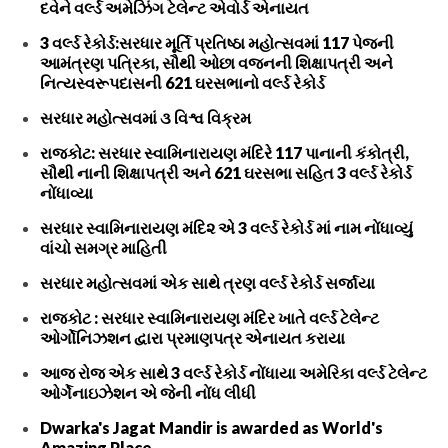
દવેને વર્લ્ડ અમેઝિંગ ટેલેન્ટ એવોર્ડ એનાયત
3 વર્લ્ડ રેકોર્ડ:સરધાર મૂર્તિ પ્રતિષ્ઠા મહોત્સવમાં 117 પેજની
આમંત્રણ પત્રિકા, સૌથી ઓછા વજનની શિક્ષાપત્રી અને
નિત્યસ્વરૂપદાસની 621 ઘરસભાનો વર્લ્ડ રેકોર્ડ
સરધાર મહોત્સવમાં ૩ વિશ્વ વિક્રમ
રાજકોટ: સરધાર સ્વામિનારાયણ મંદિરે 117 પાનાની કંકોત્રી,
સૌથી નાની શિક્ષાપત્રી અને 621 ઘરસભા સહિત 3 વર્લ્ડ રેકોર્ડ
નોંધાવ્યા
સરધાર સ્વામિનારાયણ મંદિ૨ એ 3 વર્લ્ડ રેકોર્ડ માં નામ નોંધાવ્યું
વાંચો સમગ્ર માહિતી
સરધાર મહોત્સવમાં એક સાથે ત્રણ વર્લ્ડ રેકોર્ડ સર્જાયા
રાજકોટ : સરધાર સ્વામિનારાયણ મંદિર ખાતે વર્લ્ડ ટેલેન્ટ
ઓર્ગોનિઝશન દ્વારા પ્રમાણપત્ર એનાયત કરાયા
આજ રોજ એક સાથે 3 વર્લ્ડ રેકોર્ડ નોંધાયા અમેરિકા વર્લ્ડ ટેલેન્ટ
ઓર્ગેનાઇઝેશન એ જેની નોંધ લીધી
Dwarka's Jagat Mandir is awarded as World's
Amazing Place