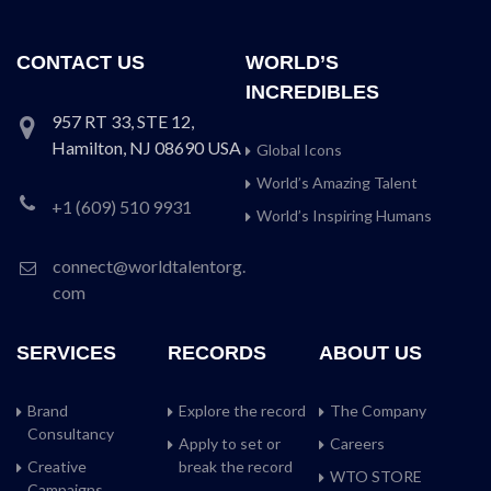
CONTACT US
WORLD’S
INCREDIBLES
957 RT 33, STE 12,
Hamilton, NJ 08690 USA
Global Icons
World’s Amazing Talent
+1 (609) 510 9931
World’s Inspiring Humans
connect@worldtalentorg.
com
SERVICES
RECORDS
ABOUT US
Brand
Explore the record
The Company
Consultancy
Apply to set or
Careers
Creative
break the record
WTO STORE
Campaigns