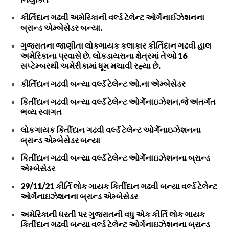
કીર્તિદાન ગઢવી અમેરિકાની વર્લ્ડ ટેલેન્ટ ઓર્ગેનાઈઝેશનના
બ્રાન્ડ એમ્બેસેડર બન્યા.
ગુજરાતના જાણીતા લોકગાયક કલાકાર કીર્તિદાન ગઢવી હાલ
અમેરિકાના પ્રવાસે છે. લોકડાયરાના ક્ષેત્રમાં તેઓ 16
સપ્ટેમ્બરથી અમેરીકામાં ધૂમ મચાવી રહ્યા છે.
કીર્તિદાન ગઢવી બન્યા વર્લ્ડ ટેલેન્ટ ઓ.ના એમ્બેસેડર
કિર્તીદાન ગઢવી બન્યા વર્લ્ડ ટેલેન્ટ ઓર્ગેનાઇઝેશન,જે અંતર્ગત
ભવ્ય સ્વાગત
લોકગાયક કિર્તીદાન ગઢવી વર્લ્ડ ટેલેન્ટ ઓર્ગેનાઇઝેશનના
બ્રાન્ડ એમ્બેસેડર બન્યા
કિર્તીદાન ગઢવી બન્યા વર્લ્ડ ટેલેન્ટ ઓર્ગેનાઇઝેશનના બ્રાન્ડ
એમ્બેસેડર
29/11/21 કીર્તિ લોક ગાયક કિર્તીદાન ગઢવી બન્યા વર્લ્ડ ટેલેન્ટ
ઓર્ગેનાઇઝેશનના બ્રાન્ડ એમ્બેસેડર
અમેરિકાની ધરતી પર ગુજરાતની વધુ એક કીર્તિ લોક ગાયક
કિર્તીદાન ગઢવી બન્યા વર્લ્ડ ટેલેન્ટ ઓર્ગેનાઇઝેશનના બ્રાન્ડ