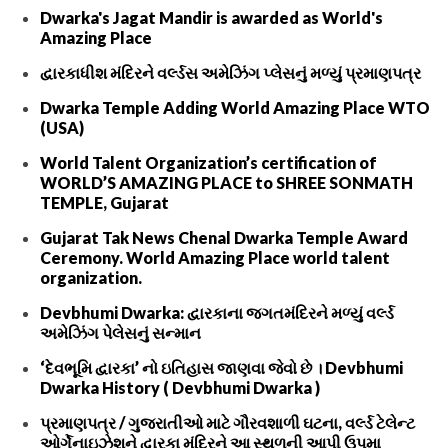
Dwarka's Jagat Mandir is awarded as World's
Amazing Place
દ્વારકાધીશ મંદિરને વર્લ્ડસ અમેઝિંગ પ્લેસનું મળ્યું પ્રમાણપત્ર
Dwarka Temple Adding World Amazing Place WTO
(USA)
World Talent Organization’s certification of
WORLD’S AMAZING PLACE to SHREE SONMATH
TEMPLE, Gujarat
Gujarat Tak News Chenal Dwarka Temple Award
Ceremony. World Amazing Place world talent
organization.
Devbhumi Dwarka: દ્વારકાના જગતમંદિરને મળ્યું વર્લ્ડ
અમેઝિંગ પેલેસનું સન્માન
‘દેવભૂમિ દ્વારકા’ નો ઇતિહાસ જાણવા જેવો છે । Devbhumi
Dwarka History ( Devbhumi Dwarka )
પ્રમાણપત્ર / ગુજરાતીઓ માટે ગૌરવશાળી ઘટના, વર્લ્ડ ટેલેન્ટ
ઓર્ગેનાઇઝેશને દ્વારકા મંદિરને આ સ્થળની આપી ઉપમા