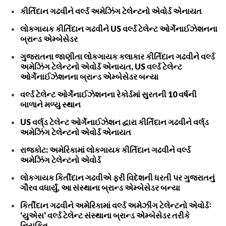
કીર્તિદાન ગઢવીને વર્લ્ડ અમેઝિંગ ટેલેન્ટનો એવોર્ડ એનાયત
લોકગાયક કીર્તિદાન ગઢવીને US વર્લ્ડ ટેલેન્ટ ઓર્ગેનાઈઝેશનના
બ્રાન્ડ એમ્બેસેડર
ગુજરાતના જાણીતા લોકગાયક કલાકાર કીર્તિદાન ગઢવીને વર્લ્ડ
અમેઝિંગ ટેલેન્ટનો એવોર્ડ એનાયત, US વર્લ્ડ ટેલેન્ટ
ઓર્ગેનાઈઝેશનના બ્રાન્ડ એમ્બેસેડર બન્યા
વર્લ્ડ ટેલેન્ટ ઓર્ગેનાઈઝેશનના રેકોર્ડમાં સુરતની 10 વર્ષની
બાળાને મળ્યુ સ્થાન
US વર્લ્‌ડ ટેલેન્ટ ઓર્ગેનાઈઝેશન દ્વારા કીર્તિદાન ગઢવીને વર્લ્‌ડ
અમેઝિંગ ટેલેન્ટનો એવોર્ડ એનાયત
રાજકોટ: અમેરિકામાં લોકગાયક કીર્તિદાન ગઢવીને વર્લ્ડ
અમેઝિંગ ટેલેન્ટનો એવોર્ડ
લોકગાયક કિર્તીદાન ગઢવીએ ફરી વિદેશની ધરતી પર ગુજરાતનું
ગૌરવ વધાર્યું, આ સંસ્થાના બ્રાન્ડ એમ્બેસેડર બન્યા
કિર્તીદાન ગઢવીને અમેરિકામાં વર્લ્ડ અમેઝીંગ ટેલેન્ટનો એવોર્ડઃ
'યુએસ' વર્લ્ડ ટેલેન્ટ સંસ્થાના બ્રાન્ડ એમ્બેસેડર તરીકે
નિયુકિત