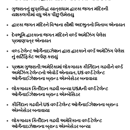
ગુજરાતનું સુપ્રસિદ્ધ યાત્રાધામ દ્વારકા જગત મંદિરની
યશકલગીમાં વધુ એક પીંછુ ઉમેરાયુ
દ્વારકા જગત મંદિરને વિશ્વના સૌથી અદભુતનો ખિતાબ એનાયત
દેવભૂમિ દ્વારકાના જગત મંદિરને વર્લ્ડ અમેઝિંગ પેલેસ
પ્રમાણપત્ર એનાયત
વલ્ડ ટેલેન્ટ ઓર્ગેનાઇઝેશન દ્વારા દ્વારકાને વર્લ્ડ અમેઝિંગ પેલેસ
નું સર્ટિફિકેટ અર્પણ કરાયું
પ્રથમ ગુજરાતી:અમેરિકામાં લોકગાયક કીર્તિદાન ગઢવીને વર્લ્ડ
અમેઝિંગ ટેલેન્ટનો એવોર્ડ એનાયત, US વર્લ્ડ ટેલેન્ટ
ઓર્ગેનાઈઝેશનના બ્રાન્ડ એમ્બેસેડર બનાવાયા
લોકગાયક કિર્તીદાન ગઢવી બન્યા USAની વર્લ્ડ ટેલેન્ટ
ઓર્ગેનાઈઝેશનના બ્રાન્ડ એમ્બેસિડર
કીર્તિદાન ગઢવીને US વર્લ્ડ ટેલેન્ટ ઓર્ગેનાઈઝેશનના બ્રાન્ડ
એમ્બેસેડર બનાવાયા
લોકગાયક કિર્તીદાન ગઢવી અમેરિકાના વર્લ્ડ ટેલેન્ટ
ઓર્ગેનાઇઝેશનના બ્રાન્ડ એમ્બેસેડર બન્યા