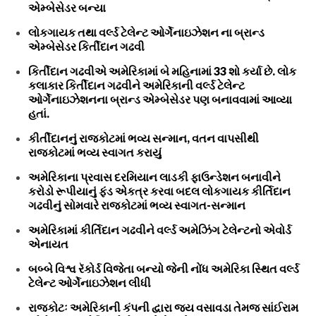
એમ્બેસેડર બન્યા
લોકગાયક તથા વર્લ્ડ ટેલેન્ટ ઓર્ગેનાઇઝેશન ના બ્રાન્ડ
એમ્બેસેડર કિર્તીદાન ગઢવી
કિર્તીદાન ગઢવીએ અમેરિકામાં બે મહિનામાં 33 શો કર્યા છે. લોક
કલાકાર કિર્તીદાન ગઢવીને અમેરિકાની વર્લ્ડ ટેલેન્ટ
ઓર્ગેનાઇઝેશનના બ્રાન્ડ એમ્બેસેડર પણ બનાવવામાં આવ્યા
હતાં.
કીર્તીદાનનું રાજકોટમાં ભવ્ય સન્માન, વતન વાપસીથી
રાજકોટમાં ભવ્ય સ્વાગત કરાયું
અમેરિકાના પ્રવાસ દરમિયાન લાડકી ફાઉન્ડેશન બનાવીને
કરોડો રૂપીયાનું ફંડ એકત્ર કરવા બદલ લોકગાયક કીર્તિદાન
ગઢવીનું સોમવારે રાજકોટમાં ભવ્ય સ્વાગત-સન્માન
અમેરિકામાં કીર્તિદાન ગઢવીને વર્લ્ડ અમેઝિંગ ટેલેન્ટનો એવોર્ડ
એનાયત
બબ્બે વિશ્વ રૅકોર્ડ વિજેતા બન્યો જેની નોંધ અમેરિકા સ્થિત વર્લ્ડ
ટેલેન્ટ ઓર્ગેનાઇઝેશન લીધી
રાજકોટઃ અમેરિકાની કંપની દ્વારા જય વસાવડા તેમજ સાંઈરામ