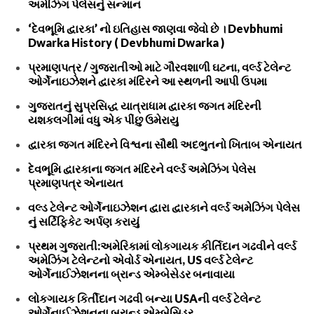
અમેઝિંગ પેલેસનું સન્માન
‘દેવભૂમિ દ્વારકા’ નો ઇતિહાસ જાણવા જેવો છે । Devbhumi
Dwarka History ( Devbhumi Dwarka )
પ્રમાણપત્ર / ગુજરાતીઓ માટે ગૌરવશાળી ઘટના, વર્લ્ડ ટેલેન્ટ
ઓર્ગેનાઇઝેશને દ્વારકા મંદિરને આ સ્થળની આપી ઉપમા
ગુજરાતનું સુપ્રસિદ્ધ યાત્રાધામ દ્વારકા જગત મંદિરની
યશકલગીમાં વધુ એક પીંછુ ઉમેરાયુ
દ્વારકા જગત મંદિરને વિશ્વના સૌથી અદભુતનો ખિતાબ એનાયત
દેવભૂમિ દ્વારકાના જગત મંદિરને વર્લ્ડ અમેઝિંગ પેલેસ
પ્રમાણપત્ર એનાયત
વલ્ડ ટેલેન્ટ ઓર્ગેનાઇઝેશન દ્વારા દ્વારકાને વર્લ્ડ અમેઝિંગ પેલેસ
નું સર્ટિફિકેટ અર્પણ કરાયું
પ્રથમ ગુજરાતી:અમેરિકામાં લોકગાયક કીર્તિદાન ગઢવીને વર્લ્ડ
અમેઝિંગ ટેલેન્ટનો એવોર્ડ એનાયત, US વર્લ્ડ ટેલેન્ટ
ઓર્ગેનાઈઝેશનના બ્રાન્ડ એમ્બેસેડર બનાવાયા
લોકગાયક કિર્તીદાન ગઢવી બન્યા USAની વર્લ્ડ ટેલેન્ટ
ઓર્ગેનાઈઝેશનના બ્રાન્ડ એમ્બેસિડર