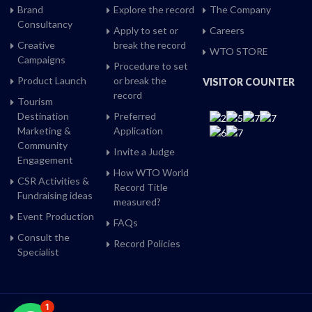
Brand
Explore the record
The Company
Consultancy
Apply to set or
Careers
Creative
break the record
WTO STORE
Campaigns
Procedure to set
Product Launch
or break the
VISITOR COUNTER
record
Tourism
Destination
Preferred
Marketing &
Application
Community
Invite a Judge
Engagement
How WTO World
CSR Activities &
Record Title
Fundraising ideas
measured?
Event Production
FAQs
Consult the
Record Policies
Specialist
1