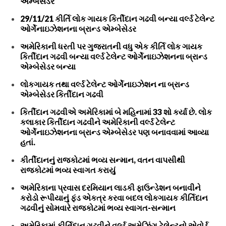
એમ્બેસેડર
29/11/21 કીર્તિ લોક ગાયક કિર્તીદાન ગઢવી બન્યા વર્લ્ડ ટેલેન્ટ
ઓર્ગેનાઇઝેશનના બ્રાન્ડ એમ્બેસેડર
અમેરિકાની ધરતી પર ગુજરાતની વધુ એક કીર્તિ લોક ગાયક
કિર્તીદાન ગઢવી બન્યા વર્લ્ડ ટેલેન્ટ ઓર્ગેનાઇઝેશનના બ્રાન્ડ
એમ્બેસેડર બન્યા
લોકગાયક તથા વર્લ્ડ ટેલેન્ટ ઓર્ગેનાઇઝેશન ના બ્રાન્ડ
એમ્બેસેડર કિર્તીદાન ગઢવી
કિર્તીદાન ગઢવીએ અમેરિકામાં બે મહિનામાં 33 શો કર્યા છે. લોક
કલાકાર કિર્તીદાન ગઢવીને અમેરિકાની વર્લ્ડ ટેલેન્ટ
ઓર્ગેનાઇઝેશનના બ્રાન્ડ એમ્બેસેડર પણ બનાવવામાં આવ્યા
હતાં.
કીર્તીદાનનું રાજકોટમાં ભવ્ય સન્માન, વતન વાપસીથી
રાજકોટમાં ભવ્ય સ્વાગત કરાયું
અમેરિકાના પ્રવાસ દરમિયાન લાડકી ફાઉન્ડેશન બનાવીને
કરોડો રૂપીયાનું ફંડ એકત્ર કરવા બદલ લોકગાયક કીર્તિદાન
ગઢવીનું સોમવારે રાજકોટમાં ભવ્ય સ્વાગત-સન્માન
અમેરિકામાં કીર્તિદાન ગઢવીને વર્લ્ડ અમેઝિંગ ટેલેન્ટનો એવોર્ડ