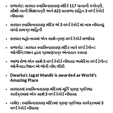
રાજકોટ: સરધાર સ્વામિનારાયણ મંદિરે 117 પાનાની કંકોત્રી,
સૌથી નાની શિક્ષાપત્રી અને 621 ઘરસભા સહિત 3 વર્લ્ડ રેકોર્ડ
નોંધાવ્યા
સરધાર સ્વામિનારાયણ મંદિ૨ એ 3 વર્લ્ડ રેકોર્ડ માં નામ નોંધાવ્યું
વાંચો સમગ્ર માહિતી
સરધાર મહોત્સવમાં એક સાથે ત્રણ વર્લ્ડ રેકોર્ડ સર્જાયા
રાજકોટ : સરધાર સ્વામિનારાયણ મંદિર ખાતે વર્લ્ડ ટેલેન્ટ
ઓર્ગોનિઝશન દ્વારા પ્રમાણપત્ર એનાયત કરાયા
આજ રોજ એક સાથે 3 વર્લ્ડ રેકોર્ડ નોંધાયા અમેરિકા વર્લ્ડ ટેલેન્ટ
ઓર્ગેનાઇઝેશન એ જેની નોંધ લીધી
Dwarka's Jagat Mandir is awarded as World's
Amazing Place
સરધારમાં સ્વામિનારાયણ મંદિરમાં મૂર્તિ પ્રાણ પ્રતિષ્ઠા
કાર્યક્રમમાં એક સાથે 3 વર્લ્ડ રેકોર્ડ નોંધાયા
નર્મદા : સ્વામિનારાયણ મંદિરમાં પ્રાણ પ્રતિષ્ઠા કાર્યક્રમમાં 3
વર્લ્ડ રેકોર્ડ નોંધાયા