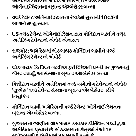
અમેઝિંગ ટેલેન્ટનો એવોર્ડ એનાયત, US વર્લ્ડ ટેલેન્ટ
ઓર્ગેનાઈઝેશનના બ્રાન્ડ એમ્બેસેડર બન્યા
વર્લ્ડ ટેલેન્ટ ઓર્ગેનાઈઝેશનના રેકોર્ડમાં સુરતની 10 વર્ષની
બાળાને મળ્યુ સ્થાન
US વર્લ્‌ડ ટેલેન્ટ ઓર્ગેનાઈઝેશન દ્વારા કીર્તિદાન ગઢવીને વર્લ્‌ડ
અમેઝિંગ ટેલેન્ટનો એવોર્ડ એનાયત
રાજકોટ: અમેરિકામાં લોકગાયક કીર્તિદાન ગઢવીને વર્લ્ડ
અમેઝિંગ ટેલેન્ટનો એવોર્ડ
લોકગાયક કિર્તીદાન ગઢવીએ ફરી વિદેશની ધરતી પર ગુજરાતનું
ગૌરવ વધાર્યું, આ સંસ્થાના બ્રાન્ડ એમ્બેસેડર બન્યા
કિર્તીદાન ગઢવીને અમેરિકામાં વર્લ્ડ અમેઝીંગ ટેલેન્ટનો એવોર્ડઃ
'યુએસ' વર્લ્ડ ટેલેન્ટ સંસ્થાના બ્રાન્ડ એમ્બેસેડર તરીકે
નિયુકિત
કીર્તિદાન ગઢવી અમેરિકાની વર્લ્ડ ટેલેન્ટ ઓર્ગેનાઈઝેશનના
બ્રાન્ડ એમ્બેસેડર બન્યા.
ગુજરાતના જાણીતા લોકગાયક કલાકાર કીર્તિદાન ગઢવી હાલ
અમેરિકાના પ્રવાસે છે. લોકડાયરાના ક્ષેત્રમાં તેઓ 16
સપ્ટેમ્બરથી અમેરીકામાં ધૂમ મચાવી રહ્યા છે.