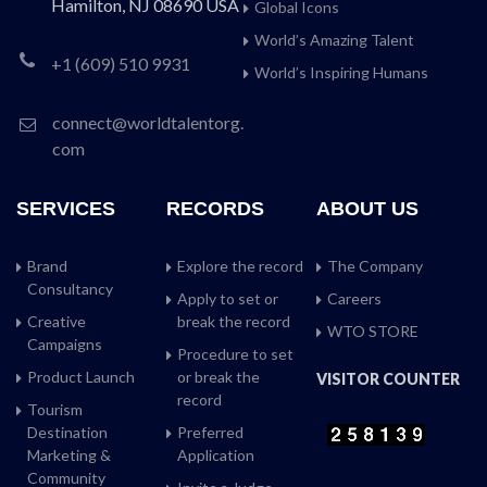
Hamilton, NJ 08690 USA
Global Icons
World’s Amazing Talent
+1 (609) 510 9931
World’s Inspiring Humans
connect@worldtalentorg.
com
SERVICES
RECORDS
ABOUT US
Brand
Explore the record
The Company
Consultancy
Apply to set or
Careers
Creative
break the record
WTO STORE
Campaigns
Procedure to set
Product Launch
or break the
VISITOR COUNTER
record
Tourism
Destination
Preferred
Marketing &
Application
Community