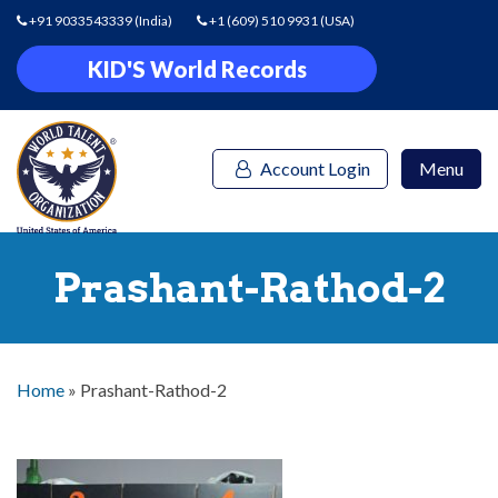
+91 9033543339
(India)
+1 (609) 510 9931
(USA)
KID'S World Records
Account Login
Menu
Prashant-Rathod-2
Home
»
Prashant-Rathod-2