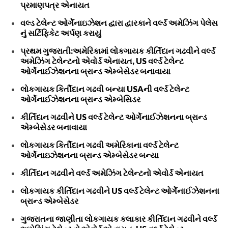
પ્રમાણપત્ર એનાયત
વલ્ડ ટેલેન્ટ ઓર્ગેનાઇઝેશન દ્વારા દ્વારકાને વર્લ્ડ અમેઝિંગ પેલેસ
નું સર્ટિફિકેટ અર્પણ કરાયું
પ્રથમ ગુજરાતી:અમેરિકામાં લોકગાયક કીર્તિદાન ગઢવીને વર્લ્ડ
અમેઝિંગ ટેલેન્ટનો એવોર્ડ એનાયત, US વર્લ્ડ ટેલેન્ટ
ઓર્ગેનાઈઝેશનના બ્રાન્ડ એમ્બેસેડર બનાવાયા
લોકગાયક કિર્તીદાન ગઢવી બન્યા USAની વર્લ્ડ ટેલેન્ટ
ઓર્ગેનાઈઝેશનના બ્રાન્ડ એમ્બેસિડર
કીર્તિદાન ગઢવીને US વર્લ્ડ ટેલેન્ટ ઓર્ગેનાઈઝેશનના બ્રાન્ડ
એમ્બેસેડર બનાવાયા
લોકગાયક કિર્તીદાન ગઢવી અમેરિકાના વર્લ્ડ ટેલેન્ટ
ઓર્ગેનાઇઝેશનના બ્રાન્ડ એમ્બેસેડર બન્યા
કીર્તિદાન ગઢવીને વર્લ્ડ અમેઝિંગ ટેલેન્ટનો એવોર્ડ એનાયત
લોકગાયક કીર્તિદાન ગઢવીને US વર્લ્ડ ટેલેન્ટ ઓર્ગેનાઈઝેશનના
બ્રાન્ડ એમ્બેસેડર
ગુજરાતના જાણીતા લોકગાયક કલાકાર કીર્તિદાન ગઢવીને વર્લ્ડ