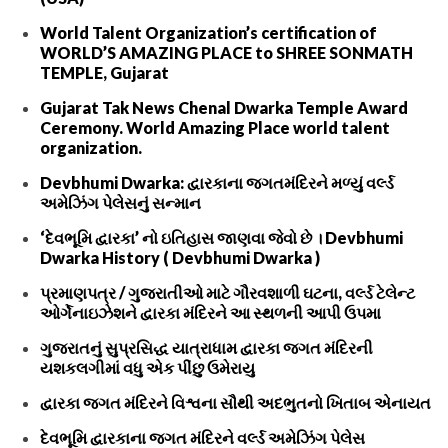
World Talent Organization’s certification of
WORLD’S AMAZING PLACE to SHREE SONMATH
TEMPLE, Gujarat
Gujarat Tak News Chenal Dwarka Temple Award
Ceremony. World Amazing Place world talent
organization.
Devbhumi Dwarka: દ્વારકાના જગતમંદિરને મળ્યું વર્લ્ડ
અમેઝિંગ પેલેસનું સન્માન
‘દેવભૂમિ દ્વારકા’ નો ઇતિહાસ જાણવા જેવો છે । Devbhumi
Dwarka History ( Devbhumi Dwarka )
પ્રમાણપત્ર / ગુજરાતીઓ માટે ગૌરવશાળી ઘટના, વર્લ્ડ ટેલેન્ટ
ઓર્ગેનાઇઝેશને દ્વારકા મંદિરને આ સ્થળની આપી ઉપમા
ગુજરાતનું સુપ્રસિદ્ધ યાત્રાધામ દ્વારકા જગત મંદિરની
યશકલગીમાં વધુ એક પીંછુ ઉમેરાયુ
દ્વારકા જગત મંદિરને વિશ્વના સૌથી અદભુતનો ખિતાબ એનાયત
દેવભૂમિ દ્વારકાના જગત મંદિરને વર્લ્ડ અમેઝિંગ પેલેસ