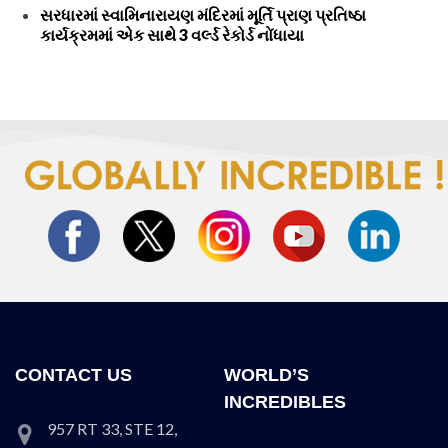
સરધારમાં સ્વામિનારાયણ મંદિરમાં મૂર્તિ પ્રાણ પ્રતિષ્ઠા
કાર્યક્રમમાં એક સાથે 3 વર્લ્ડ રેકોર્ડ નોંધાયા
CONTACT US
WORLD’S
INCREDIBLES
957 RT 33, STE 12,