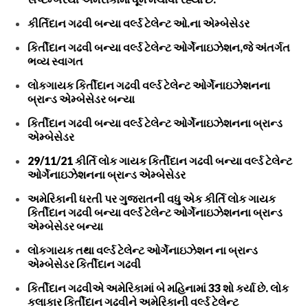
કીર્તિદાન ગઢવી બન્યા વર્લ્ડ ટેલેન્ટ ઓ.ના એમ્બેસેડર
કિર્તીદાન ગઢવી બન્યા વર્લ્ડ ટેલેન્ટ ઓર્ગેનાઇઝેશન,જે અંતર્ગત
ભવ્ય સ્વાગત
લોકગાયક કિર્તીદાન ગઢવી વર્લ્ડ ટેલેન્ટ ઓર્ગેનાઇઝેશનના
બ્રાન્ડ એમ્બેસેડર બન્યા
કિર્તીદાન ગઢવી બન્યા વર્લ્ડ ટેલેન્ટ ઓર્ગેનાઇઝેશનના બ્રાન્ડ
એમ્બેસેડર
29/11/21 કીર્તિ લોક ગાયક કિર્તીદાન ગઢવી બન્યા વર્લ્ડ ટેલેન્ટ
ઓર્ગેનાઇઝેશનના બ્રાન્ડ એમ્બેસેડર
અમેરિકાની ધરતી પર ગુજરાતની વધુ એક કીર્તિ લોક ગાયક
કિર્તીદાન ગઢવી બન્યા વર્લ્ડ ટેલેન્ટ ઓર્ગેનાઇઝેશનના બ્રાન્ડ
એમ્બેસેડર બન્યા
લોકગાયક તથા વર્લ્ડ ટેલેન્ટ ઓર્ગેનાઇઝેશન ના બ્રાન્ડ
એમ્બેસેડર કિર્તીદાન ગઢવી
કિર્તીદાન ગઢવીએ અમેરિકામાં બે મહિનામાં 33 શો કર્યા છે. લોક
કલાકાર કિર્તીદાન ગઢવીને અમેરિકાની વર્લ્ડ ટેલેન્ટ