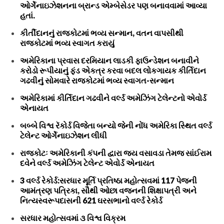
ઓર્ગેનાઇઝેશનના બ્રાન્ડ એમ્બેસેડર પણ બનાવવામાં આવ્યા
હતાં.
કીર્તીદાનનું રાજકોટમાં ભવ્ય સન્માન, વતન વાપસીથી
રાજકોટમાં ભવ્ય સ્વાગત કરાયું
અમેરિકાના પ્રવાસ દરમિયાન લાડકી ફાઉન્ડેશન બનાવીને
કરોડો રૂપીયાનું ફંડ એકત્ર કરવા બદલ લોકગાયક કીર્તિદાન
ગઢવીનું સોમવારે રાજકોટમાં ભવ્ય સ્વાગત-સન્માન
અમેરિકામાં કીર્તિદાન ગઢવીને વર્લ્ડ અમેઝિંગ ટેલેન્ટનો એવોર્ડ
એનાયત
બબ્બે વિશ્વ રૅકોર્ડ વિજેતા બન્યો જેની નોંધ અમેરિકા સ્થિત વર્લ્ડ
ટેલેન્ટ ઓર્ગેનાઇઝેશન લીધી
રાજકોટઃ અમેરિકાની કંપની દ્વારા જય વસાવડા તેમજ સાંઈરામ
દવેને વર્લ્ડ અમેઝિંગ ટેલેન્ટ એવોર્ડ એનાયત
3 વર્લ્ડ રેકોર્ડ:સરધાર મૂર્તિ પ્રતિષ્ઠા મહોત્સવમાં 117 પેજની
આમંત્રણ પત્રિકા, સૌથી ઓછા વજનની શિક્ષાપત્રી અને
નિત્યસ્વરૂપદાસની 621 ઘરસભાનો વર્લ્ડ રેકોર્ડ
સરધાર મહોત્સવમાં ૩ વિશ્વ વિક્રમ