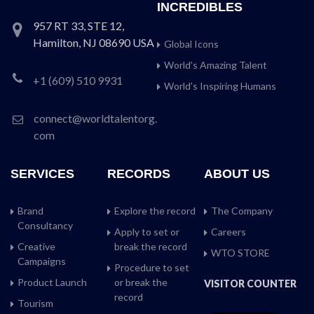
INCREDIBLES
957 RT 33, STE 12,
Hamilton, NJ 08690 USA
Global Icons
World’s Amazing Talent
+1 (609) 510 9931
World’s Inspiring Humans
connect@worldtalentorg.
com
SERVICES
RECORDS
ABOUT US
Brand
Explore the record
The Company
Consultancy
Apply to set or
Careers
Creative
break the record
WTO STORE
Campaigns
Procedure to set
Product Launch
or break the
VISITOR COUNTER
record
Tourism