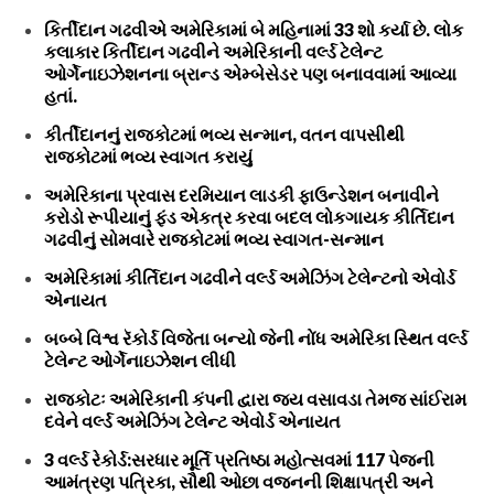
કિર્તીદાન ગઢવીએ અમેરિકામાં બે મહિનામાં 33 શો કર્યા છે. લોક
કલાકાર કિર્તીદાન ગઢવીને અમેરિકાની વર્લ્ડ ટેલેન્ટ
ઓર્ગેનાઇઝેશનના બ્રાન્ડ એમ્બેસેડર પણ બનાવવામાં આવ્યા
હતાં.
કીર્તીદાનનું રાજકોટમાં ભવ્ય સન્માન, વતન વાપસીથી
રાજકોટમાં ભવ્ય સ્વાગત કરાયું
અમેરિકાના પ્રવાસ દરમિયાન લાડકી ફાઉન્ડેશન બનાવીને
કરોડો રૂપીયાનું ફંડ એકત્ર કરવા બદલ લોકગાયક કીર્તિદાન
ગઢવીનું સોમવારે રાજકોટમાં ભવ્ય સ્વાગત-સન્માન
અમેરિકામાં કીર્તિદાન ગઢવીને વર્લ્ડ અમેઝિંગ ટેલેન્ટનો એવોર્ડ
એનાયત
બબ્બે વિશ્વ રૅકોર્ડ વિજેતા બન્યો જેની નોંધ અમેરિકા સ્થિત વર્લ્ડ
ટેલેન્ટ ઓર્ગેનાઇઝેશન લીધી
રાજકોટઃ અમેરિકાની કંપની દ્વારા જય વસાવડા તેમજ સાંઈરામ
દવેને વર્લ્ડ અમેઝિંગ ટેલેન્ટ એવોર્ડ એનાયત
3 વર્લ્ડ રેકોર્ડ:સરધાર મૂર્તિ પ્રતિષ્ઠા મહોત્સવમાં 117 પેજની
આમંત્રણ પત્રિકા, સૌથી ઓછા વજનની શિક્ષાપત્રી અને