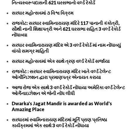
નિત્યસ્વરૂપદાસની 621 ઘરસભાનો વર્લ્ડ રેકોર્ડ
સરધાર મહોત્સવમાં ૩ વિશ્વ વિક્રમ
રાજકોટ: સરધાર સ્વામિનારાયણ મંદિરે 117 પાનાની કંકોત્રી,
સૌથી નાની શિક્ષાપત્રી અને 621 ઘરસભા સહિત 3 વર્લ્ડ રેકોર્ડ
નોંધાવ્યા
સરધાર સ્વામિનારાયણ મંદિ૨ એ 3 વર્લ્ડ રેકોર્ડ માં નામ નોંધાવ્યું
વાંચો સમગ્ર માહિતી
સરધાર મહોત્સવમાં એક સાથે ત્રણ વર્લ્ડ રેકોર્ડ સર્જાયા
રાજકોટ : સરધાર સ્વામિનારાયણ મંદિર ખાતે વર્લ્ડ ટેલેન્ટ
ઓર્ગોનિઝશન દ્વારા પ્રમાણપત્ર એનાયત કરાયા
આજ રોજ એક સાથે 3 વર્લ્ડ રેકોર્ડ નોંધાયા અમેરિકા વર્લ્ડ ટેલેન્ટ
ઓર્ગેનાઇઝેશન એ જેની નોંધ લીધી
Dwarka's Jagat Mandir is awarded as World's
Amazing Place
સરધારમાં સ્વામિનારાયણ મંદિરમાં મૂર્તિ પ્રાણ પ્રતિષ્ઠા
કાર્યક્રમમાં એક સાથે 3 વર્લ્ડ રેકોર્ડ નોંધાયા