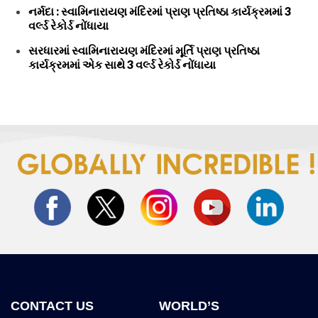
નર્મદા : સ્વામિનારાયણ મંદિરમાં પ્રાણ પ્રતિષ્ઠા કાર્યક્રમમાં 3
વર્લ્ડ રેકોર્ડ નોંધાયા
સરધારમાં સ્વામિનારાયણ મંદિરમાં મૂર્તિ પ્રાણ પ્રતિષ્ઠા
કાર્યક્રમમાં એક સાથે 3 વર્લ્ડ રેકોર્ડ નોંધાયા
CONTACT US
WORLD’S