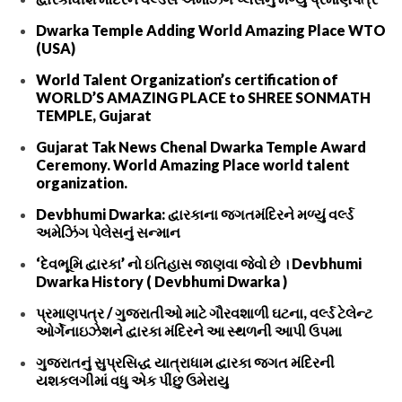
Dwarka Temple Adding World Amazing Place WTO
(USA)
World Talent Organization’s certification of
WORLD’S AMAZING PLACE to SHREE SONMATH
TEMPLE, Gujarat
Gujarat Tak News Chenal Dwarka Temple Award
Ceremony. World Amazing Place world talent
organization.
Devbhumi Dwarka: દ્વારકાના જગતમંદિરને મળ્યું વર્લ્ડ
અમેઝિંગ પેલેસનું સન્માન
‘દેવભૂમિ દ્વારકા’ નો ઇતિહાસ જાણવા જેવો છે । Devbhumi
Dwarka History ( Devbhumi Dwarka )
પ્રમાણપત્ર / ગુજરાતીઓ માટે ગૌરવશાળી ઘટના, વર્લ્ડ ટેલેન્ટ
ઓર્ગેનાઇઝેશને દ્વારકા મંદિરને આ સ્થળની આપી ઉપમા
ગુજરાતનું સુપ્રસિદ્ધ યાત્રાધામ દ્વારકા જગત મંદિરની
યશકલગીમાં વધુ એક પીંછુ ઉમેરાયુ