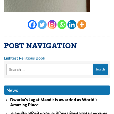
POST NAVIGATION
Lightest Religious Book
News
Dwarka's Jagat Mandir is awarded as World's
Amazing Place
દ્વારકાધીશ મંદિરને વર્લ્ડસ અમેઝિંગ પ્લેસનું મળ્યું પ્રમાણપત્ર