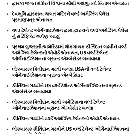
દ્વારકા જગત મંદિરને વિશ્વના સૌથી અદભુતનો ખિતાબ એનાયત
દેવભૂમિ દ્વારકાના જગત મંદિરને વર્લ્ડ અમેઝિંગ પેલેસ
પ્રમાણપત્ર એનાયત
વલ્ડ ટેલેન્ટ ઓર્ગેનાઇઝેશન દ્વારા દ્વારકાને વર્લ્ડ અમેઝિંગ પેલેસ
નું સર્ટિફિકેટ અર્પણ કરાયું
પ્રથમ ગુજરાતી:અમેરિકામાં લોકગાયક કીર્તિદાન ગઢવીને વર્લ્ડ
અમેઝિંગ ટેલેન્ટનો એવોર્ડ એનાયત, US વર્લ્ડ ટેલેન્ટ
ઓર્ગેનાઈઝેશનના બ્રાન્ડ એમ્બેસેડર બનાવાયા
લોકગાયક કિર્તીદાન ગઢવી બન્યા USAની વર્લ્ડ ટેલેન્ટ
ઓર્ગેનાઈઝેશનના બ્રાન્ડ એમ્બેસિડર
કીર્તિદાન ગઢવીને US વર્લ્ડ ટેલેન્ટ ઓર્ગેનાઈઝેશનના બ્રાન્ડ
એમ્બેસેડર બનાવાયા
લોકગાયક કિર્તીદાન ગઢવી અમેરિકાના વર્લ્ડ ટેલેન્ટ
ઓર્ગેનાઇઝેશનના બ્રાન્ડ એમ્બેસેડર બન્યા
કીર્તિદાન ગઢવીને વર્લ્ડ અમેઝિંગ ટેલેન્ટનો એવોર્ડ એનાયત
લોકગાયક કીર્તિદાન ગઢવીને US વર્લ્ડ ટેલેન્ટ ઓર્ગેનાઈઝેશનના