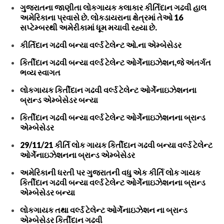
ગુજરાતના જાણીતા લોકગાયક કલાકાર કીર્તિદાન ગઢવી હાલ
અમેરિકાના પ્રવાસે છે. લોકડાયરાના ક્ષેત્રમાં તેઓ 16
સપ્ટેમ્બરથી અમેરીકામાં ધૂમ મચાવી રહ્યા છે.
કીર્તિદાન ગઢવી બન્યા વર્લ્ડ ટેલેન્ટ ઓ.ના એમ્બેસેડર
કિર્તીદાન ગઢવી બન્યા વર્લ્ડ ટેલેન્ટ ઓર્ગેનાઇઝેશન,જે અંતર્ગત
ભવ્ય સ્વાગત
લોકગાયક કિર્તીદાન ગઢવી વર્લ્ડ ટેલેન્ટ ઓર્ગેનાઇઝેશનના
બ્રાન્ડ એમ્બેસેડર બન્યા
કિર્તીદાન ગઢવી બન્યા વર્લ્ડ ટેલેન્ટ ઓર્ગેનાઇઝેશનના બ્રાન્ડ
એમ્બેસેડર
29/11/21 કીર્તિ લોક ગાયક કિર્તીદાન ગઢવી બન્યા વર્લ્ડ ટેલેન્ટ
ઓર્ગેનાઇઝેશનના બ્રાન્ડ એમ્બેસેડર
અમેરિકાની ધરતી પર ગુજરાતની વધુ એક કીર્તિ લોક ગાયક
કિર્તીદાન ગઢવી બન્યા વર્લ્ડ ટેલેન્ટ ઓર્ગેનાઇઝેશનના બ્રાન્ડ
એમ્બેસેડર બન્યા
લોકગાયક તથા વર્લ્ડ ટેલેન્ટ ઓર્ગેનાઇઝેશન ના બ્રાન્ડ
એમ્બેસેડર કિર્તીદાન ગઢવી