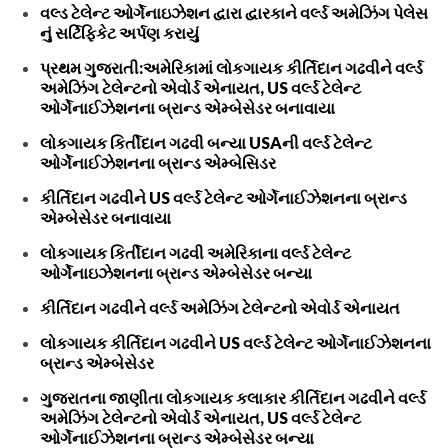
વલ્ડ ટેલેન્ટ ઓર્ગેનાઇઝેશન દ્વારા દ્વારકાને વર્લ્ડ અમેઝિંગ પેલેસ
નું સર્ટિફિકેટ અર્પણ કરાયું
પ્રથમ ગુજરાતી:અમેરિકામાં લોકગાયક કીર્તિદાન ગઢવીને વર્લ્ડ
અમેઝિંગ ટેલેન્ટનો એવોર્ડ એનાયત, US વર્લ્ડ ટેલેન્ટ
ઓર્ગેનાઈઝેશનના બ્રાન્ડ એમ્બેસેડર બનાવાયા
લોકગાયક કિર્તીદાન ગઢવી બન્યા USAની વર્લ્ડ ટેલેન્ટ
ઓર્ગેનાઈઝેશનના બ્રાન્ડ એમ્બેસિડર
કીર્તિદાન ગઢવીને US વર્લ્ડ ટેલેન્ટ ઓર્ગેનાઈઝેશનના બ્રાન્ડ
એમ્બેસેડર બનાવાયા
લોકગાયક કિર્તીદાન ગઢવી અમેરિકાના વર્લ્ડ ટેલેન્ટ
ઓર્ગેનાઇઝેશનના બ્રાન્ડ એમ્બેસેડર બન્યા
કીર્તિદાન ગઢવીને વર્લ્ડ અમેઝિંગ ટેલેન્ટનો એવોર્ડ એનાયત
લોકગાયક કીર્તિદાન ગઢવીને US વર્લ્ડ ટેલેન્ટ ઓર્ગેનાઈઝેશનના
બ્રાન્ડ એમ્બેસેડર
ગુજરાતના જાણીતા લોકગાયક કલાકાર કીર્તિદાન ગઢવીને વર્લ્ડ
અમેઝિંગ ટેલેન્ટનો એવોર્ડ એનાયત, US વર્લ્ડ ટેલેન્ટ
ઓર્ગેનાઈઝેશનના બ્રાન્ડ એમ્બેસેડર બન્યા