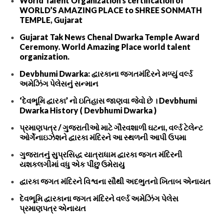
World Talent Organization’s certification of
WORLD’S AMAZING PLACE to SHREE SONMATH
TEMPLE, Gujarat
Gujarat Tak News Chenal Dwarka Temple Award
Ceremony. World Amazing Place world talent
organization.
Devbhumi Dwarka: દ્વારકાના જગતમંદિરને મળ્યું વર્લ્ડ
અમેઝિંગ પેલેસનું સન્માન
‘દેવભૂમિ દ્વારકા’ નો ઇતિહાસ જાણવા જેવો છે । Devbhumi
Dwarka History ( Devbhumi Dwarka )
પ્રમાણપત્ર / ગુજરાતીઓ માટે ગૌરવશાળી ઘટના, વર્લ્ડ ટેલેન્ટ
ઓર્ગેનાઇઝેશને દ્વારકા મંદિરને આ સ્થળની આપી ઉપમા
ગુજરાતનું સુપ્રસિદ્ધ યાત્રાધામ દ્વારકા જગત મંદિરની
યશકલગીમાં વધુ એક પીંછુ ઉમેરાયુ
દ્વારકા જગત મંદિરને વિશ્વના સૌથી અદભુતનો ખિતાબ એનાયત
દેવભૂમિ દ્વારકાના જગત મંદિરને વર્લ્ડ અમેઝિંગ પેલેસ
પ્રમાણપત્ર એનાયત