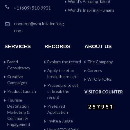
World’s Amazing Talent
+1 (609) 510 9931
World’s Inspiring Humans
connect@worldtalentorg.
com
SERVICES
RECORDS
ABOUT US
Brand
Explore the record
The Company
Consultancy
Apply to set or
Careers
Creative
break the record
WTO STORE
Campaigns
Procedure to set
Product Launch
or break the
VISITOR COUNTER
record
Tourism
Destination
Preferred
Marketing &
Application
Community
Invite a Judge
Engagement
How WTO World