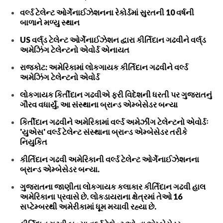
વર્લ્ડ ટેલેન્ટ ઓર્ગેનાઈઝેશનના રેકોર્ડમાં સુરતની 10 વર્ષની
બાળાને મળ્યુ સ્થાન
US વર્લ્‌ડ ટેલેન્ટ ઓર્ગેનાઈઝેશન દ્વારા કીર્તિદાન ગઢવીને વર્લ્‌ડ
અમેઝિંગ ટેલેન્ટનો એવોર્ડ એનાયત
રાજકોટ: અમેરિકામાં લોકગાયક કીર્તિદાન ગઢવીને વર્લ્ડ
અમેઝિંગ ટેલેન્ટનો એવોર્ડ
લોકગાયક કિર્તીદાન ગઢવીએ ફરી વિદેશની ધરતી પર ગુજરાતનું
ગૌરવ વધાર્યું, આ સંસ્થાના બ્રાન્ડ એમ્બેસેડર બન્યા
કિર્તીદાન ગઢવીને અમેરિકામાં વર્લ્ડ અમેઝીંગ ટેલેન્ટનો એવોર્ડઃ
'યુએસ' વર્લ્ડ ટેલેન્ટ સંસ્થાના બ્રાન્ડ એમ્બેસેડર તરીકે
નિયુકિત
કીર્તિદાન ગઢવી અમેરિકાની વર્લ્ડ ટેલેન્ટ ઓર્ગેનાઈઝેશનના
બ્રાન્ડ એમ્બેસેડર બન્યા.
ગુજરાતના જાણીતા લોકગાયક કલાકાર કીર્તિદાન ગઢવી હાલ
અમેરિકાના પ્રવાસે છે. લોકડાયરાના ક્ષેત્રમાં તેઓ 16
સપ્ટેમ્બરથી અમેરીકામાં ધૂમ મચાવી રહ્યા છે.