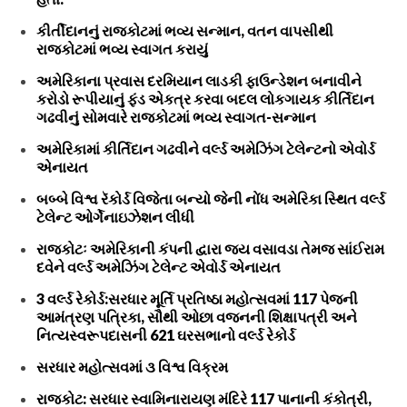
કીર્તીદાનનું રાજકોટમાં ભવ્ય સન્માન, વતન વાપસીથી
રાજકોટમાં ભવ્ય સ્વાગત કરાયું
અમેરિકાના પ્રવાસ દરમિયાન લાડકી ફાઉન્ડેશન બનાવીને
કરોડો રૂપીયાનું ફંડ એકત્ર કરવા બદલ લોકગાયક કીર્તિદાન
ગઢવીનું સોમવારે રાજકોટમાં ભવ્ય સ્વાગત-સન્માન
અમેરિકામાં કીર્તિદાન ગઢવીને વર્લ્ડ અમેઝિંગ ટેલેન્ટનો એવોર્ડ
એનાયત
બબ્બે વિશ્વ રૅકોર્ડ વિજેતા બન્યો જેની નોંધ અમેરિકા સ્થિત વર્લ્ડ
ટેલેન્ટ ઓર્ગેનાઇઝેશન લીધી
રાજકોટઃ અમેરિકાની કંપની દ્વારા જય વસાવડા તેમજ સાંઈરામ
દવેને વર્લ્ડ અમેઝિંગ ટેલેન્ટ એવોર્ડ એનાયત
3 વર્લ્ડ રેકોર્ડ:સરધાર મૂર્તિ પ્રતિષ્ઠા મહોત્સવમાં 117 પેજની
આમંત્રણ પત્રિકા, સૌથી ઓછા વજનની શિક્ષાપત્રી અને
નિત્યસ્વરૂપદાસની 621 ઘરસભાનો વર્લ્ડ રેકોર્ડ
સરધાર મહોત્સવમાં ૩ વિશ્વ વિક્રમ
રાજકોટ: સરધાર સ્વામિનારાયણ મંદિરે 117 પાનાની કંકોત્રી,