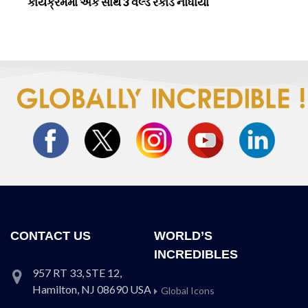
કાર્યક્રમમાં એક સાથે 3 વર્લ્ડ રેકોર્ડ નોંધાયા
CONTACT US
WORLD’S
INCREDIBLES
957 RT 33, STE 12,
Hamilton, NJ 08690 USA
Global Icons