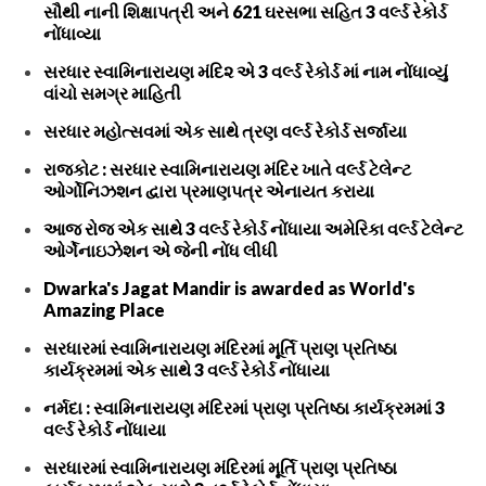
સૌથી નાની શિક્ષાપત્રી અને 621 ઘરસભા સહિત 3 વર્લ્ડ રેકોર્ડ
નોંધાવ્યા
સરધાર સ્વામિનારાયણ મંદિ૨ એ 3 વર્લ્ડ રેકોર્ડ માં નામ નોંધાવ્યું
વાંચો સમગ્ર માહિતી
સરધાર મહોત્સવમાં એક સાથે ત્રણ વર્લ્ડ રેકોર્ડ સર્જાયા
રાજકોટ : સરધાર સ્વામિનારાયણ મંદિર ખાતે વર્લ્ડ ટેલેન્ટ
ઓર્ગોનિઝશન દ્વારા પ્રમાણપત્ર એનાયત કરાયા
આજ રોજ એક સાથે 3 વર્લ્ડ રેકોર્ડ નોંધાયા અમેરિકા વર્લ્ડ ટેલેન્ટ
ઓર્ગેનાઇઝેશન એ જેની નોંધ લીધી
Dwarka's Jagat Mandir is awarded as World's
Amazing Place
સરધારમાં સ્વામિનારાયણ મંદિરમાં મૂર્તિ પ્રાણ પ્રતિષ્ઠા
કાર્યક્રમમાં એક સાથે 3 વર્લ્ડ રેકોર્ડ નોંધાયા
નર્મદા : સ્વામિનારાયણ મંદિરમાં પ્રાણ પ્રતિષ્ઠા કાર્યક્રમમાં 3
વર્લ્ડ રેકોર્ડ નોંધાયા
સરધારમાં સ્વામિનારાયણ મંદિરમાં મૂર્તિ પ્રાણ પ્રતિષ્ઠા