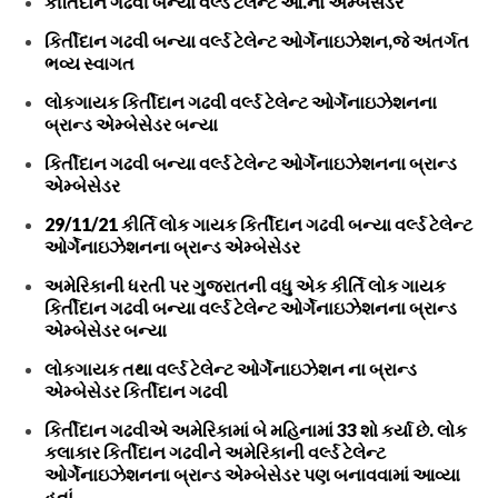
કીર્તિદાન ગઢવી બન્યા વર્લ્ડ ટેલેન્ટ ઓ.ના એમ્બેસેડર
કિર્તીદાન ગઢવી બન્યા વર્લ્ડ ટેલેન્ટ ઓર્ગેનાઇઝેશન,જે અંતર્ગત
ભવ્ય સ્વાગત
લોકગાયક કિર્તીદાન ગઢવી વર્લ્ડ ટેલેન્ટ ઓર્ગેનાઇઝેશનના
બ્રાન્ડ એમ્બેસેડર બન્યા
કિર્તીદાન ગઢવી બન્યા વર્લ્ડ ટેલેન્ટ ઓર્ગેનાઇઝેશનના બ્રાન્ડ
એમ્બેસેડર
29/11/21 કીર્તિ લોક ગાયક કિર્તીદાન ગઢવી બન્યા વર્લ્ડ ટેલેન્ટ
ઓર્ગેનાઇઝેશનના બ્રાન્ડ એમ્બેસેડર
અમેરિકાની ધરતી પર ગુજરાતની વધુ એક કીર્તિ લોક ગાયક
કિર્તીદાન ગઢવી બન્યા વર્લ્ડ ટેલેન્ટ ઓર્ગેનાઇઝેશનના બ્રાન્ડ
એમ્બેસેડર બન્યા
લોકગાયક તથા વર્લ્ડ ટેલેન્ટ ઓર્ગેનાઇઝેશન ના બ્રાન્ડ
એમ્બેસેડર કિર્તીદાન ગઢવી
કિર્તીદાન ગઢવીએ અમેરિકામાં બે મહિનામાં 33 શો કર્યા છે. લોક
કલાકાર કિર્તીદાન ગઢવીને અમેરિકાની વર્લ્ડ ટેલેન્ટ
ઓર્ગેનાઇઝેશનના બ્રાન્ડ એમ્બેસેડર પણ બનાવવામાં આવ્યા
હતાં.