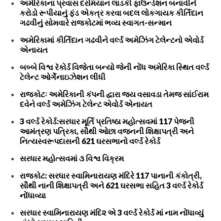
અમેરિકાના પ્રવાસ દરમિયાન લાડકી ફાઉન્ડેશન બનાવીને
કરોડો રૂપીયાનું ફંડ એકત્ર કરવા બદલ લોકગાયક કીર્તિદાન
ગઢવીનું સોમવારે રાજકોટમાં ભવ્ય સ્વાગત-સન્માન
અમેરિકામાં કીર્તિદાન ગઢવીને વર્લ્ડ અમેઝિંગ ટેલેન્ટનો એવોર્ડ
એનાયત
બબ્બે વિશ્વ રૅકોર્ડ વિજેતા બન્યો જેની નોંધ અમેરિકા સ્થિત વર્લ્ડ
ટેલેન્ટ ઓર્ગેનાઇઝેશન લીધી
રાજકોટઃ અમેરિકાની કંપની દ્વારા જય વસાવડા તેમજ સાંઈરામ
દવેને વર્લ્ડ અમેઝિંગ ટેલેન્ટ એવોર્ડ એનાયત
3 વર્લ્ડ રેકોર્ડ:સરધાર મૂર્તિ પ્રતિષ્ઠા મહોત્સવમાં 117 પેજની
આમંત્રણ પત્રિકા, સૌથી ઓછા વજનની શિક્ષાપત્રી અને
નિત્યસ્વરૂપદાસની 621 ઘરસભાનો વર્લ્ડ રેકોર્ડ
સરધાર મહોત્સવમાં ૩ વિશ્વ વિક્રમ
રાજકોટ: સરધાર સ્વામિનારાયણ મંદિરે 117 પાનાની કંકોત્રી,
સૌથી નાની શિક્ષાપત્રી અને 621 ઘરસભા સહિત 3 વર્લ્ડ રેકોર્ડ
નોંધાવ્યા
સરધાર સ્વામિનારાયણ મંદિ૨ એ 3 વર્લ્ડ રેકોર્ડ માં નામ નોંધાવ્યું