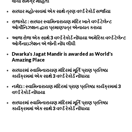
વાંચો સમગ્ર માહિતી
સરધાર મહોત્સવમાં એક સાથે ત્રણ વર્લ્ડ રેકોર્ડ સર્જાયા
રાજકોટ : સરધાર સ્વામિનારાયણ મંદિર ખાતે વર્લ્ડ ટેલેન્ટ
ઓર્ગોનિઝશન દ્વારા પ્રમાણપત્ર એનાયત કરાયા
આજ રોજ એક સાથે 3 વર્લ્ડ રેકોર્ડ નોંધાયા અમેરિકા વર્લ્ડ ટેલેન્ટ
ઓર્ગેનાઇઝેશન એ જેની નોંધ લીધી
Dwarka's Jagat Mandir is awarded as World's
Amazing Place
સરધારમાં સ્વામિનારાયણ મંદિરમાં મૂર્તિ પ્રાણ પ્રતિષ્ઠા
કાર્યક્રમમાં એક સાથે 3 વર્લ્ડ રેકોર્ડ નોંધાયા
નર્મદા : સ્વામિનારાયણ મંદિરમાં પ્રાણ પ્રતિષ્ઠા કાર્યક્રમમાં 3
વર્લ્ડ રેકોર્ડ નોંધાયા
સરધારમાં સ્વામિનારાયણ મંદિરમાં મૂર્તિ પ્રાણ પ્રતિષ્ઠા
કાર્યક્રમમાં એક સાથે 3 વર્લ્ડ રેકોર્ડ નોંધાયા