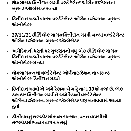
લોકગાયક કિર્તીદાન ગઢવી વર્લ્ડ ટેલેન્ટ ઓર્ગેનાઇઝેશનના
બ્રાન્ડ એમ્બેસેડર બન્યા
કિર્તીદાન ગઢવી બન્યા વર્લ્ડ ટેલેન્ટ ઓર્ગેનાઇઝેશનના બ્રાન્ડ
એમ્બેસેડર
29/11/21 કીર્તિ લોક ગાયક કિર્તીદાન ગઢવી બન્યા વર્લ્ડ ટેલેન્ટ
ઓર્ગેનાઇઝેશનના બ્રાન્ડ એમ્બેસેડર
અમેરિકાની ધરતી પર ગુજરાતની વધુ એક કીર્તિ લોક ગાયક
કિર્તીદાન ગઢવી બન્યા વર્લ્ડ ટેલેન્ટ ઓર્ગેનાઇઝેશનના બ્રાન્ડ
એમ્બેસેડર બન્યા
લોકગાયક તથા વર્લ્ડ ટેલેન્ટ ઓર્ગેનાઇઝેશન ના બ્રાન્ડ
એમ્બેસેડર કિર્તીદાન ગઢવી
કિર્તીદાન ગઢવીએ અમેરિકામાં બે મહિનામાં 33 શો કર્યા છે. લોક
કલાકાર કિર્તીદાન ગઢવીને અમેરિકાની વર્લ્ડ ટેલેન્ટ
ઓર્ગેનાઇઝેશનના બ્રાન્ડ એમ્બેસેડર પણ બનાવવામાં આવ્યા
હતાં.
કીર્તીદાનનું રાજકોટમાં ભવ્ય સન્માન, વતન વાપસીથી
રાજકોટમાં ભવ્ય સ્વાગત કરાયું