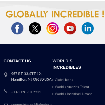
CONTACT US
WORLD’S
INCREDIBLES
957 RT 33, STE 12,
Hamilton, NJ 08690 USA
Global Icons
World’s Amazing Talent
+1 (609) 510 9931
World’s Inspiring Humans
connect@worldtalentorg.