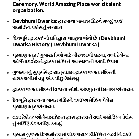
Ceremony. World Amazing Place world talent
organization.
Devbhumi Dwarka: દ્વારકાના જગતમંદિરને મળ્યું વર્લ્ડ
અમેઝિંગ પેલેસનું સન્માન
‘દેવભૂમિ દ્વારકા’ નો ઇતિહાસ જાણવા જેવો છે । Devbhumi
Dwarka History ( Devbhumi Dwarka )
પ્રમાણપત્ર / ગુજરાતીઓ માટે ગૌરવશાળી ઘટના, વર્લ્ડ ટેલેન્ટ
ઓર્ગેનાઇઝેશને દ્વારકા મંદિરને આ સ્થળની આપી ઉપમા
ગુજરાતનું સુપ્રસિદ્ધ યાત્રાધામ દ્વારકા જગત મંદિરની
યશકલગીમાં વધુ એક પીંછુ ઉમેરાયુ
દ્વારકા જગત મંદિરને વિશ્વના સૌથી અદભુતનો ખિતાબ એનાયત
દેવભૂમિ દ્વારકાના જગત મંદિરને વર્લ્ડ અમેઝિંગ પેલેસ
પ્રમાણપત્ર એનાયત
વલ્ડ ટેલેન્ટ ઓર્ગેનાઇઝેશન દ્વારા દ્વારકાને વર્લ્ડ અમેઝિંગ પેલેસ
નું સર્ટિફિકેટ અર્પણ કરાયું
પ્રથમ ગુજરાતી:અમેરિકામાં લોકગાયક કીર્તિદાન ગઢવીને વર્લ્ડ