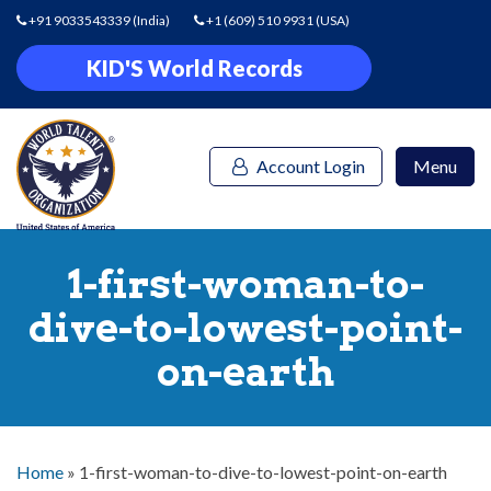
+91 9033543339
(India)
+1 (609) 510 9931
(USA)
KID'S World Records
Account Login
Menu
1-first-woman-to-
dive-to-lowest-point-
on-earth
Home
»
1-first-woman-to-dive-to-lowest-point-on-earth