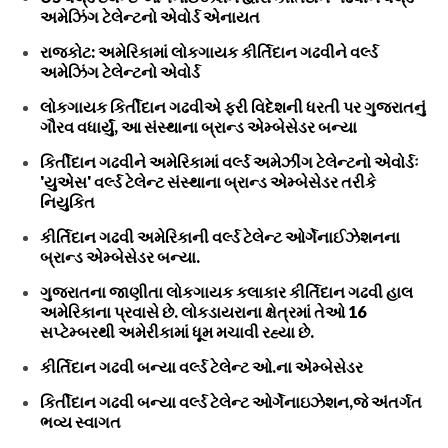
અમેઝિંગ ટેલેન્ટનો એવોર્ડ એનાયત
રાજકોટ: અમેરિકામાં લોકગાયક કીર્તિદાન ગઢવીને વર્લ્ડ
અમેઝિંગ ટેલેન્ટનો એવોર્ડ
લોકગાયક કિર્તીદાન ગઢવીએ ફરી વિદેશની ધરતી પર ગુજરાતનું
ગૌરવ વધાર્યું, આ સંસ્થાના બ્રાન્ડ એમ્બેસેડર બન્યા
કિર્તીદાન ગઢવીને અમેરિકામાં વર્લ્ડ અમેઝીંગ ટેલેન્ટનો એવોર્ડઃ
'યુએસ' વર્લ્ડ ટેલેન્ટ સંસ્થાના બ્રાન્ડ એમ્બેસેડર તરીકે
નિયુકિત
કીર્તિદાન ગઢવી અમેરિકાની વર્લ્ડ ટેલેન્ટ ઓર્ગેનાઈઝેશનના
બ્રાન્ડ એમ્બેસેડર બન્યા.
ગુજરાતના જાણીતા લોકગાયક કલાકાર કીર્તિદાન ગઢવી હાલ
અમેરિકાના પ્રવાસે છે. લોકડાયરાના ક્ષેત્રમાં તેઓ 16
સપ્ટેમ્બરથી અમેરીકામાં ધૂમ મચાવી રહ્યા છે.
કીર્તિદાન ગઢવી બન્યા વર્લ્ડ ટેલેન્ટ ઓ.ના એમ્બેસેડર
કિર્તીદાન ગઢવી બન્યા વર્લ્ડ ટેલેન્ટ ઓર્ગેનાઇઝેશન,જે અંતર્ગત
ભવ્ય સ્વાગત