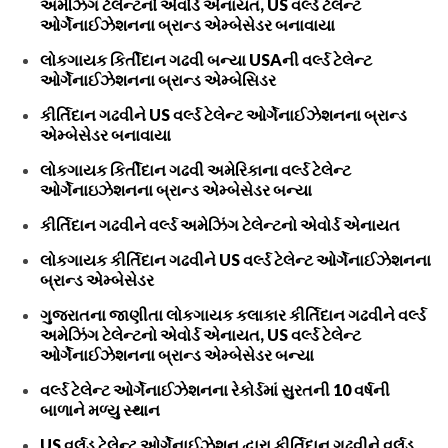
અમેઝિંગ ટેલેન્ટનો એવોર્ડ એનાયત, US વર્લ્ડ ટેલેન્ટ
ઓર્ગેનાઈઝેશનના બ્રાન્ડ એમ્બેસેડર બનાવાયા
લોકગાયક કિર્તીદાન ગઢવી બન્યા USAની વર્લ્ડ ટેલેન્ટ
ઓર્ગેનાઈઝેશનના બ્રાન્ડ એમ્બેસિડર
કીર્તિદાન ગઢવીને US વર્લ્ડ ટેલેન્ટ ઓર્ગેનાઈઝેશનના બ્રાન્ડ
એમ્બેસેડર બનાવાયા
લોકગાયક કિર્તીદાન ગઢવી અમેરિકાના વર્લ્ડ ટેલેન્ટ
ઓર્ગેનાઇઝેશનના બ્રાન્ડ એમ્બેસેડર બન્યા
કીર્તિદાન ગઢવીને વર્લ્ડ અમેઝિંગ ટેલેન્ટનો એવોર્ડ એનાયત
લોકગાયક કીર્તિદાન ગઢવીને US વર્લ્ડ ટેલેન્ટ ઓર્ગેનાઈઝેશનના
બ્રાન્ડ એમ્બેસેડર
ગુજરાતના જાણીતા લોકગાયક કલાકાર કીર્તિદાન ગઢવીને વર્લ્ડ
અમેઝિંગ ટેલેન્ટનો એવોર્ડ એનાયત, US વર્લ્ડ ટેલેન્ટ
ઓર્ગેનાઈઝેશનના બ્રાન્ડ એમ્બેસેડર બન્યા
વર્લ્ડ ટેલેન્ટ ઓર્ગેનાઈઝેશનના રેકોર્ડમાં સુરતની 10 વર્ષની
બાળાને મળ્યુ સ્થાન
US વર્લ્‌ડ ટેલેન્ટ ઓર્ગેનાઈઝેશન દ્વારા કીર્તિદાન ગઢવીને વર્લ્‌ડ