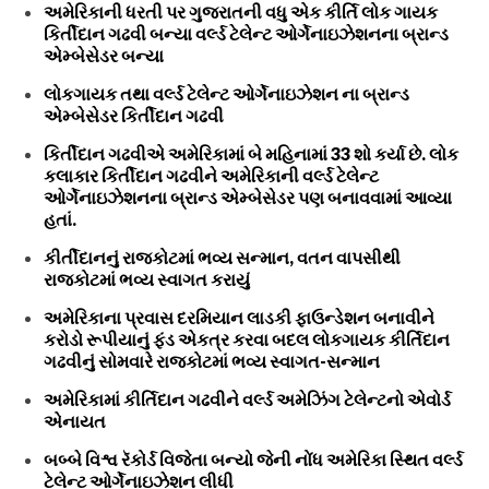
અમેરિકાની ધરતી પર ગુજરાતની વધુ એક કીર્તિ લોક ગાયક
કિર્તીદાન ગઢવી બન્યા વર્લ્ડ ટેલેન્ટ ઓર્ગેનાઇઝેશનના બ્રાન્ડ
એમ્બેસેડર બન્યા
લોકગાયક તથા વર્લ્ડ ટેલેન્ટ ઓર્ગેનાઇઝેશન ના બ્રાન્ડ
એમ્બેસેડર કિર્તીદાન ગઢવી
કિર્તીદાન ગઢવીએ અમેરિકામાં બે મહિનામાં 33 શો કર્યા છે. લોક
કલાકાર કિર્તીદાન ગઢવીને અમેરિકાની વર્લ્ડ ટેલેન્ટ
ઓર્ગેનાઇઝેશનના બ્રાન્ડ એમ્બેસેડર પણ બનાવવામાં આવ્યા
હતાં.
કીર્તીદાનનું રાજકોટમાં ભવ્ય સન્માન, વતન વાપસીથી
રાજકોટમાં ભવ્ય સ્વાગત કરાયું
અમેરિકાના પ્રવાસ દરમિયાન લાડકી ફાઉન્ડેશન બનાવીને
કરોડો રૂપીયાનું ફંડ એકત્ર કરવા બદલ લોકગાયક કીર્તિદાન
ગઢવીનું સોમવારે રાજકોટમાં ભવ્ય સ્વાગત-સન્માન
અમેરિકામાં કીર્તિદાન ગઢવીને વર્લ્ડ અમેઝિંગ ટેલેન્ટનો એવોર્ડ
એનાયત
બબ્બે વિશ્વ રૅકોર્ડ વિજેતા બન્યો જેની નોંધ અમેરિકા સ્થિત વર્લ્ડ
ટેલેન્ટ ઓર્ગેનાઇઝેશન લીધી