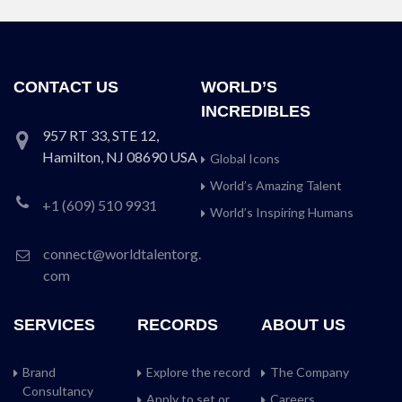
CONTACT US
WORLD’S
INCREDIBLES
957 RT 33, STE 12,
Hamilton, NJ 08690 USA
Global Icons
World’s Amazing Talent
+1 (609) 510 9931
World’s Inspiring Humans
connect@worldtalentorg.
com
SERVICES
RECORDS
ABOUT US
Brand
Explore the record
The Company
Consultancy
Apply to set or
Careers