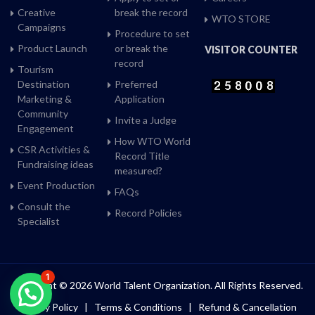
Creative
break the record
WTO STORE
Campaigns
Procedure to set
Product Launch
or break the
VISITOR COUNTER
record
Tourism
Destination
Preferred
Marketing &
Application
Community
Invite a Judge
Engagement
How WTO World
CSR Activities &
Record Title
Fundraising ideas
measured?
Event Production
FAQs
Consult the
Record Policies
Specialist
1
Copyright © 2026 World Talent Organization. All Rights Reserved.
Privacy Policy
|
Terms & Conditions
|
Refund & Cancellation