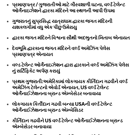
પ્રમાણપત્ર / ગુજરાતીઓ માટે ગૌરવશાળી ઘટના, વર્લ્ડ ટેલેન્ટ
ઓર્ગેનાઇઝેશને દ્વારકા મંદિરને આ સ્થળની આપી ઉપમા
ગુજરાતનું સુપ્રસિદ્ધ યાત્રાધામ દ્વારકા જગત મંદિરની
યશકલગીમાં વધુ એક પીંછુ ઉમેરાયુ
દ્વારકા જગત મંદિરને વિશ્વના સૌથી અદભુતનો ખિતાબ એનાયત
દેવભૂમિ દ્વારકાના જગત મંદિરને વર્લ્ડ અમેઝિંગ પેલેસ
પ્રમાણપત્ર એનાયત
વલ્ડ ટેલેન્ટ ઓર્ગેનાઇઝેશન દ્વારા દ્વારકાને વર્લ્ડ અમેઝિંગ પેલેસ
નું સર્ટિફિકેટ અર્પણ કરાયું
પ્રથમ ગુજરાતી:અમેરિકામાં લોકગાયક કીર્તિદાન ગઢવીને વર્લ્ડ
અમેઝિંગ ટેલેન્ટનો એવોર્ડ એનાયત, US વર્લ્ડ ટેલેન્ટ
ઓર્ગેનાઈઝેશનના બ્રાન્ડ એમ્બેસેડર બનાવાયા
લોકગાયક કિર્તીદાન ગઢવી બન્યા USAની વર્લ્ડ ટેલેન્ટ
ઓર્ગેનાઈઝેશનના બ્રાન્ડ એમ્બેસિડર
કીર્તિદાન ગઢવીને US વર્લ્ડ ટેલેન્ટ ઓર્ગેનાઈઝેશનના બ્રાન્ડ
એમ્બેસેડર બનાવાયા