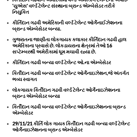
'યુએસ' વર્લ્ડ ટેલેન્ટ સંસ્થાના બ્રાન્ડ એમ્બેસેડર તરીકે
નિયુકિત
કીર્તિદાન ગઢવી અમેરિકાની વર્લ્ડ ટેલેન્ટ ઓર્ગેનાઈઝેશનના
બ્રાન્ડ એમ્બેસેડર બન્યા.
ગુજરાતના જાણીતા લોકગાયક કલાકાર કીર્તિદાન ગઢવી હાલ
અમેરિકાના પ્રવાસે છે. લોકડાયરાના ક્ષેત્રમાં તેઓ 16
સપ્ટેમ્બરથી અમેરીકામાં ધૂમ મચાવી રહ્યા છે.
કીર્તિદાન ગઢવી બન્યા વર્લ્ડ ટેલેન્ટ ઓ.ના એમ્બેસેડર
કિર્તીદાન ગઢવી બન્યા વર્લ્ડ ટેલેન્ટ ઓર્ગેનાઇઝેશન,જે અંતર્ગત
ભવ્ય સ્વાગત
લોકગાયક કિર્તીદાન ગઢવી વર્લ્ડ ટેલેન્ટ ઓર્ગેનાઇઝેશનના
બ્રાન્ડ એમ્બેસેડર બન્યા
કિર્તીદાન ગઢવી બન્યા વર્લ્ડ ટેલેન્ટ ઓર્ગેનાઇઝેશનના બ્રાન્ડ
એમ્બેસેડર
29/11/21 કીર્તિ લોક ગાયક કિર્તીદાન ગઢવી બન્યા વર્લ્ડ ટેલેન્ટ
ઓર્ગેનાઇઝેશનના બ્રાન્ડ એમ્બેસેડર