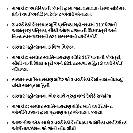
રાજકોટઃ અમેરિકાની કંપની દ્વારા જય વસાવડા તેમજ સાંઈરામ
દવેને વર્લ્ડ અમેઝિંગ ટેલેન્ટ એવોર્ડ એનાયત
3 વર્લ્ડ રેકોર્ડ:સરધાર મૂર્તિ પ્રતિષ્ઠા મહોત્સવમાં 117 પેજની
આમંત્રણ પત્રિકા, સૌથી ઓછા વજનની શિક્ષાપત્રી અને
નિત્યસ્વરૂપદાસની 621 ઘરસભાનો વર્લ્ડ રેકોર્ડ
સરધાર મહોત્સવમાં ૩ વિશ્વ વિક્રમ
રાજકોટ: સરધાર સ્વામિનારાયણ મંદિરે 117 પાનાની કંકોત્રી,
સૌથી નાની શિક્ષાપત્રી અને 621 ઘરસભા સહિત 3 વર્લ્ડ રેકોર્ડ
નોંધાવ્યા
સરધાર સ્વામિનારાયણ મંદિ૨ એ 3 વર્લ્ડ રેકોર્ડ માં નામ નોંધાવ્યું
વાંચો સમગ્ર માહિતી
સરધાર મહોત્સવમાં એક સાથે ત્રણ વર્લ્ડ રેકોર્ડ સર્જાયા
રાજકોટ : સરધાર સ્વામિનારાયણ મંદિર ખાતે વર્લ્ડ ટેલેન્ટ
ઓર્ગોનિઝશન દ્વારા પ્રમાણપત્ર એનાયત કરાયા
આજ રોજ એક સાથે 3 વર્લ્ડ રેકોર્ડ નોંધાયા અમેરિકા વર્લ્ડ ટેલેન્ટ
ઓર્ગેનાઇઝેશન એ જેની નોંધ લીધી