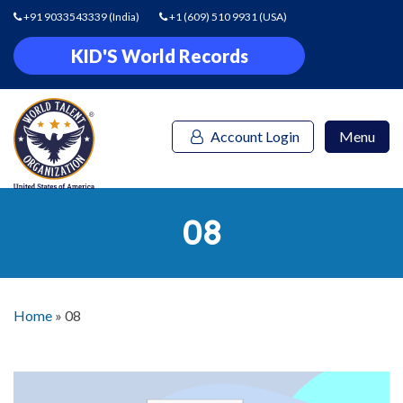
+91 9033543339
(India)
+1 (609) 510 9931
(USA)
KID'S World Records
Account Login
Menu
08
Home
»
08