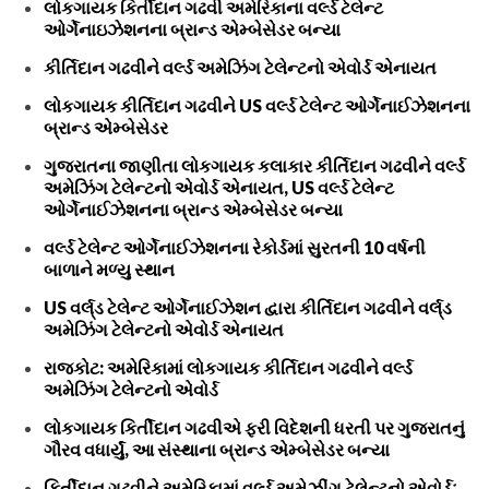
લોકગાયક કિર્તીદાન ગઢવી અમેરિકાના વર્લ્ડ ટેલેન્ટ
ઓર્ગેનાઇઝેશનના બ્રાન્ડ એમ્બેસેડર બન્યા
કીર્તિદાન ગઢવીને વર્લ્ડ અમેઝિંગ ટેલેન્ટનો એવોર્ડ એનાયત
લોકગાયક કીર્તિદાન ગઢવીને US વર્લ્ડ ટેલેન્ટ ઓર્ગેનાઈઝેશનના
બ્રાન્ડ એમ્બેસેડર
ગુજરાતના જાણીતા લોકગાયક કલાકાર કીર્તિદાન ગઢવીને વર્લ્ડ
અમેઝિંગ ટેલેન્ટનો એવોર્ડ એનાયત, US વર્લ્ડ ટેલેન્ટ
ઓર્ગેનાઈઝેશનના બ્રાન્ડ એમ્બેસેડર બન્યા
વર્લ્ડ ટેલેન્ટ ઓર્ગેનાઈઝેશનના રેકોર્ડમાં સુરતની 10 વર્ષની
બાળાને મળ્યુ સ્થાન
US વર્લ્‌ડ ટેલેન્ટ ઓર્ગેનાઈઝેશન દ્વારા કીર્તિદાન ગઢવીને વર્લ્‌ડ
અમેઝિંગ ટેલેન્ટનો એવોર્ડ એનાયત
રાજકોટ: અમેરિકામાં લોકગાયક કીર્તિદાન ગઢવીને વર્લ્ડ
અમેઝિંગ ટેલેન્ટનો એવોર્ડ
લોકગાયક કિર્તીદાન ગઢવીએ ફરી વિદેશની ધરતી પર ગુજરાતનું
ગૌરવ વધાર્યું, આ સંસ્થાના બ્રાન્ડ એમ્બેસેડર બન્યા
કિર્તીદાન ગઢવીને અમેરિકામાં વર્લ્ડ અમેઝીંગ ટેલેન્ટનો એવોર્ડઃ