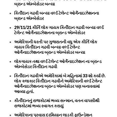
બ્રાન્ડ એમ્બેસેડર બન્યા
કિર્તીદાન ગઢવી બન્યા વર્લ્ડ ટેલેન્ટ ઓર્ગેનાઇઝેશનના
બ્રાન્ડ એમ્બેસેડર
29/11/21 કીર્તિ લોક ગાયક કિર્તીદાન ગઢવી બન્યા વર્લ્ડ
ટેલેન્ટ ઓર્ગેનાઇઝેશનના બ્રાન્ડ એમ્બેસેડર
અમેરિકાની ધરતી પર ગુજરાતની વધુ એક કીર્તિ લોક
ગાયક કિર્તીદાન ગઢવી બન્યા વર્લ્ડ ટેલેન્ટ
ઓર્ગેનાઇઝેશનના બ્રાન્ડ એમ્બેસેડર બન્યા
લોકગાયક તથા વર્લ્ડ ટેલેન્ટ ઓર્ગેનાઇઝેશન ના બ્રાન્ડ
એમ્બેસેડર કિર્તીદાન ગઢવી
કિર્તીદાન ગઢવીએ અમેરિકામાં બે મહિનામાં 33 શો કર્યા છે.
લોક કલાકાર કિર્તીદાન ગઢવીને અમેરિકાની વર્લ્ડ ટેલેન્ટ
ઓર્ગેનાઇઝેશનના બ્રાન્ડ એમ્બેસેડર પણ બનાવવામાં
આવ્યા હતાં.
કીર્તીદાનનું રાજકોટમાં ભવ્ય સન્માન, વતન વાપસીથી
રાજકોટમાં ભવ્ય સ્વાગત કરાયું
અમેરિકાના પ્રવાસ દરમિયાન લાડકી ફાઉન્ડેશન