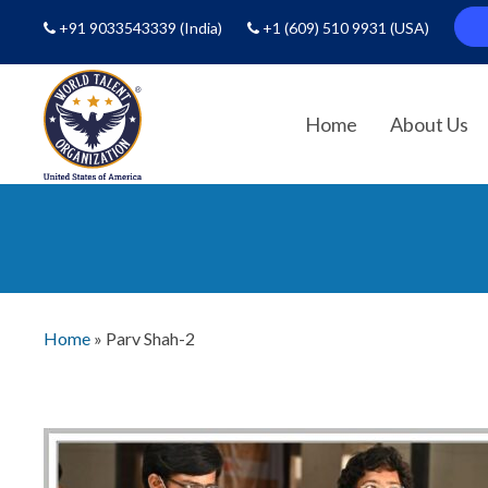
+91 9033543339
(India)
+1 (609) 510 9931
(USA)
Home
About Us
Home
»
Parv Shah-2