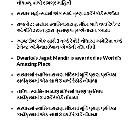
નોંધાવ્યું વાંચો સમગ્ર માહિતી
સરધાર મહોત્સવમાં એક સાથે ત્રણ વર્લ્ડ રેકોર્ડ સર્જાયા
રાજકોટ : સરધાર સ્વામિનારાયણ મંદિર ખાતે વર્લ્ડ ટેલેન્ટ
ઓર્ગોનિઝશન દ્વારા પ્રમાણપત્ર એનાયત કરાયા
આજ રોજ એક સાથે 3 વર્લ્ડ રેકોર્ડ નોંધાયા અમેરિકા વર્લ્ડ
ટેલેન્ટ ઓર્ગેનાઇઝેશન એ જેની નોંધ લીધી
Dwarka's Jagat Mandir is awarded as World's
Amazing Place
સરધારમાં સ્વામિનારાયણ મંદિરમાં મૂર્તિ પ્રાણ પ્રતિષ્ઠા
કાર્યક્રમમાં એક સાથે 3 વર્લ્ડ રેકોર્ડ નોંધાયા
નર્મદા : સ્વામિનારાયણ મંદિરમાં પ્રાણ પ્રતિષ્ઠા
કાર્યક્રમમાં 3 વર્લ્ડ રેકોર્ડ નોંધાયા
સરધારમાં સ્વામિનારાયણ મંદિરમાં મૂર્તિ પ્રાણ પ્રતિષ્ઠા
કાર્યક્રમમાં એક સાથે 3 વર્લ્ડ રેકોર્ડ નોંધાયા