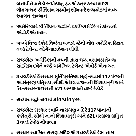
બનાવીને કરોડો રૂપીયાનું ફંડ એકત્ર કરવા બદલ
લોકગાયક કીર્તિદાન ગઢવીનું સોમવારે રાજકોટમાં ભવ્ય
સ્વાગત-સન્માન
અમેરિકામાં કીર્તિદાન ગઢવીને વર્લ્ડ અમેઝિંગ ટેલેન્ટનો
એવોર્ડ એનાયત
બબ્બે વિશ્વ રૅકોર્ડ વિજેતા બન્યો જેની નોંધ અમેરિકા સ્થિત
વર્લ્ડ ટેલેન્ટ ઓર્ગેનાઇઝેશન લીધી
રાજકોટઃ અમેરિકાની કંપની દ્વારા જય વસાવડા તેમજ
સાંઈરામ દવેને વર્લ્ડ અમેઝિંગ ટેલેન્ટ એવોર્ડ એનાયત
3 વર્લ્ડ રેકોર્ડ:સરધાર મૂર્તિ પ્રતિષ્ઠા મહોત્સવમાં 117 પેજની
આમંત્રણ પત્રિકા, સૌથી ઓછા વજનની શિક્ષાપત્રી અને
નિત્યસ્વરૂપદાસની 621 ઘરસભાનો વર્લ્ડ રેકોર્ડ
સરધાર મહોત્સવમાં ૩ વિશ્વ વિક્રમ
રાજકોટ: સરધાર સ્વામિનારાયણ મંદિરે 117 પાનાની
કંકોત્રી, સૌથી નાની શિક્ષાપત્રી અને 621 ઘરસભા સહિત
3 વર્લ્ડ રેકોર્ડ નોંધાવ્યા
સરધાર સ્વામિનારાયણ મંદિ૨ એ 3 વર્લ્ડ રેકોર્ડ માં નામ