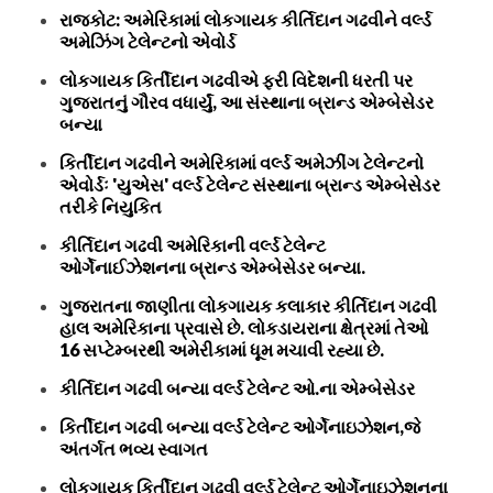
રાજકોટ: અમેરિકામાં લોકગાયક કીર્તિદાન ગઢવીને વર્લ્ડ
અમેઝિંગ ટેલેન્ટનો એવોર્ડ
લોકગાયક કિર્તીદાન ગઢવીએ ફરી વિદેશની ધરતી પર
ગુજરાતનું ગૌરવ વધાર્યું, આ સંસ્થાના બ્રાન્ડ એમ્બેસેડર
બન્યા
કિર્તીદાન ગઢવીને અમેરિકામાં વર્લ્ડ અમેઝીંગ ટેલેન્ટનો
એવોર્ડઃ 'યુએસ' વર્લ્ડ ટેલેન્ટ સંસ્થાના બ્રાન્ડ એમ્બેસેડર
તરીકે નિયુકિત
કીર્તિદાન ગઢવી અમેરિકાની વર્લ્ડ ટેલેન્ટ
ઓર્ગેનાઈઝેશનના બ્રાન્ડ એમ્બેસેડર બન્યા.
ગુજરાતના જાણીતા લોકગાયક કલાકાર કીર્તિદાન ગઢવી
હાલ અમેરિકાના પ્રવાસે છે. લોકડાયરાના ક્ષેત્રમાં તેઓ
16 સપ્ટેમ્બરથી અમેરીકામાં ધૂમ મચાવી રહ્યા છે.
કીર્તિદાન ગઢવી બન્યા વર્લ્ડ ટેલેન્ટ ઓ.ના એમ્બેસેડર
કિર્તીદાન ગઢવી બન્યા વર્લ્ડ ટેલેન્ટ ઓર્ગેનાઇઝેશન,જે
અંતર્ગત ભવ્ય સ્વાગત
લોકગાયક કિર્તીદાન ગઢવી વર્લ્ડ ટેલેન્ટ ઓર્ગેનાઇઝેશનના