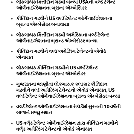
લોકગાયક કિર્તીદાન ગઢવી બન્યા USAની વર્લ્ડ ટેલેન્ટ
ઓર્ગેનાઈઝેશનના બ્રાન્ડ એમ્બેસિડર
કીર્તિદાન ગઢવીને US વર્લ્ડ ટેલેન્ટ ઓર્ગેનાઈઝેશનના
બ્રાન્ડ એમ્બેસેડર બનાવાયા
લોકગાયક કિર્તીદાન ગઢવી અમેરિકાના વર્લ્ડ ટેલેન્ટ
ઓર્ગેનાઇઝેશનના બ્રાન્ડ એમ્બેસેડર બન્યા
કીર્તિદાન ગઢવીને વર્લ્ડ અમેઝિંગ ટેલેન્ટનો એવોર્ડ
એનાયત
લોકગાયક કીર્તિદાન ગઢવીને US વર્લ્ડ ટેલેન્ટ
ઓર્ગેનાઈઝેશનના બ્રાન્ડ એમ્બેસેડર
ગુજરાતના જાણીતા લોકગાયક કલાકાર કીર્તિદાન
ગઢવીને વર્લ્ડ અમેઝિંગ ટેલેન્ટનો એવોર્ડ એનાયત, US
વર્લ્ડ ટેલેન્ટ ઓર્ગેનાઈઝેશનના બ્રાન્ડ એમ્બેસેડર બન્યા
વર્લ્ડ ટેલેન્ટ ઓર્ગેનાઈઝેશનના રેકોર્ડમાં સુરતની 10 વર્ષની
બાળાને મળ્યુ સ્થાન
US વર્લ્‌ડ ટેલેન્ટ ઓર્ગેનાઈઝેશન દ્વારા કીર્તિદાન ગઢવીને
વર્લ્‌ડ અમેઝિંગ ટેલેન્ટનો એવોર્ડ એનાયત