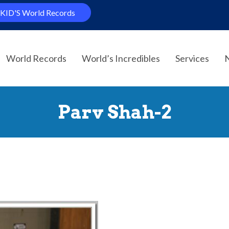
KID'S World Records
World Records
World’s Incredibles
Services
Parv Shah-2