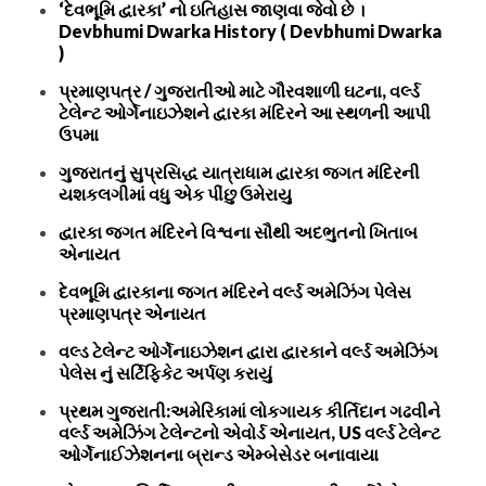
‘દેવભૂમિ દ્વારકા’ નો ઇતિહાસ જાણવા જેવો છે ।
Devbhumi Dwarka History ( Devbhumi Dwarka
)
પ્રમાણપત્ર / ગુજરાતીઓ માટે ગૌરવશાળી ઘટના, વર્લ્ડ
ટેલેન્ટ ઓર્ગેનાઇઝેશને દ્વારકા મંદિરને આ સ્થળની આપી
ઉપમા
ગુજરાતનું સુપ્રસિદ્ધ યાત્રાધામ દ્વારકા જગત મંદિરની
યશકલગીમાં વધુ એક પીંછુ ઉમેરાયુ
દ્વારકા જગત મંદિરને વિશ્વના સૌથી અદભુતનો ખિતાબ
એનાયત
દેવભૂમિ દ્વારકાના જગત મંદિરને વર્લ્ડ અમેઝિંગ પેલેસ
પ્રમાણપત્ર એનાયત
વલ્ડ ટેલેન્ટ ઓર્ગેનાઇઝેશન દ્વારા દ્વારકાને વર્લ્ડ અમેઝિંગ
પેલેસ નું સર્ટિફિકેટ અર્પણ કરાયું
પ્રથમ ગુજરાતી:અમેરિકામાં લોકગાયક કીર્તિદાન ગઢવીને
વર્લ્ડ અમેઝિંગ ટેલેન્ટનો એવોર્ડ એનાયત, US વર્લ્ડ ટેલેન્ટ
ઓર્ગેનાઈઝેશનના બ્રાન્ડ એમ્બેસેડર બનાવાયા