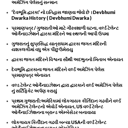
અમેઝિંગ પેલેસનું સન્માન
‘દેવભૂમિ દ્વારકા’ નો ઇતિહાસ જાણવા જેવો છે । Devbhumi
Dwarka History ( Devbhumi Dwarka )
પ્રમાણપત્ર / ગુજરાતીઓ માટે ગૌરવશાળી ઘટના, વર્લ્ડ ટેલેન્ટ
ઓર્ગેનાઇઝેશને દ્વારકા મંદિરને આ સ્થળની આપી ઉપમા
ગુજરાતનું સુપ્રસિદ્ધ યાત્રાધામ દ્વારકા જગત મંદિરની
યશકલગીમાં વધુ એક પીંછુ ઉમેરાયુ
દ્વારકા જગત મંદિરને વિશ્વના સૌથી અદભુતનો ખિતાબ એનાયત
દેવભૂમિ દ્વારકાના જગત મંદિરને વર્લ્ડ અમેઝિંગ પેલેસ
પ્રમાણપત્ર એનાયત
વલ્ડ ટેલેન્ટ ઓર્ગેનાઇઝેશન દ્વારા દ્વારકાને વર્લ્ડ અમેઝિંગ પેલેસ
નું સર્ટિફિકેટ અર્પણ કરાયું
પ્રથમ ગુજરાતી:અમેરિકામાં લોકગાયક કીર્તિદાન ગઢવીને વર્લ્ડ
અમેઝિંગ ટેલેન્ટનો એવોર્ડ એનાયત, US વર્લ્ડ ટેલેન્ટ
ઓર્ગેનાઈઝેશનના બ્રાન્ડ એમ્બેસેડર બનાવાયા
લોકગાયક કિર્તીદાન ગઢવી બન્યા USAની વર્લ્ડ ટેલેન્ટ
ઓર્ગેનાઈઝેશનના બ્રાન્ડ એમ્બેસિડર