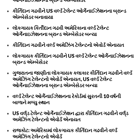
કીર્તિદાન ગઢવીને US વર્લ્ડ ટેલેન્ટ ઓર્ગેનાઈઝેશનના બ્રાન્ડ
એમ્બેસેડર બનાવાયા
લોકગાયક કિર્તીદાન ગઢવી અમેરિકાના વર્લ્ડ ટેલેન્ટ
ઓર્ગેનાઇઝેશનના બ્રાન્ડ એમ્બેસેડર બન્યા
કીર્તિદાન ગઢવીને વર્લ્ડ અમેઝિંગ ટેલેન્ટનો એવોર્ડ એનાયત
લોકગાયક કીર્તિદાન ગઢવીને US વર્લ્ડ ટેલેન્ટ ઓર્ગેનાઈઝેશનના
બ્રાન્ડ એમ્બેસેડર
ગુજરાતના જાણીતા લોકગાયક કલાકાર કીર્તિદાન ગઢવીને વર્લ્ડ
અમેઝિંગ ટેલેન્ટનો એવોર્ડ એનાયત, US વર્લ્ડ ટેલેન્ટ
ઓર્ગેનાઈઝેશનના બ્રાન્ડ એમ્બેસેડર બન્યા
વર્લ્ડ ટેલેન્ટ ઓર્ગેનાઈઝેશનના રેકોર્ડમાં સુરતની 10 વર્ષની
બાળાને મળ્યુ સ્થાન
US વર્લ્‌ડ ટેલેન્ટ ઓર્ગેનાઈઝેશન દ્વારા કીર્તિદાન ગઢવીને વર્લ્‌ડ
અમેઝિંગ ટેલેન્ટનો એવોર્ડ એનાયત
રાજકોટ: અમેરિકામાં લોકગાયક કીર્તિદાન ગઢવીને વર્લ્ડ
અમેઝિંગ ટેલેન્ટનો એવોર્ડ