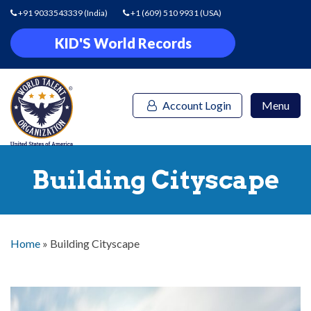
+91 9033543339
(India)
+1 (609) 510 9931
(USA)
KID'S World Records
Account Login
Menu
Building Cityscape
Home
»
Building Cityscape