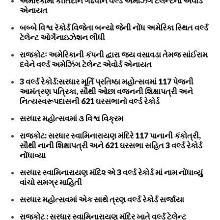
અમેરિકામાં કીર્તિદાન ગઢવીને વર્લ્ડ અમેઝિંગ ટેલેન્ટનો એવોર્ડ
એનાયત
બબ્બે વિશ્વ રૅકોર્ડ વિજેતા બન્યો જેની નોંધ અમેરિકા સ્થિત વર્લ્ડ
ટેલેન્ટ ઓર્ગેનાઇઝેશન લીધી
રાજકોટઃ અમેરિકાની કંપની દ્વારા જય વસાવડા તેમજ સાંઈરામ
દવેને વર્લ્ડ અમેઝિંગ ટેલેન્ટ એવોર્ડ એનાયત
3 વર્લ્ડ રેકોર્ડ:સરધાર મૂર્તિ પ્રતિષ્ઠા મહોત્સવમાં 117 પેજની
આમંત્રણ પત્રિકા, સૌથી ઓછા વજનની શિક્ષાપત્રી અને
નિત્યસ્વરૂપદાસની 621 ઘરસભાનો વર્લ્ડ રેકોર્ડ
સરધાર મહોત્સવમાં ૩ વિશ્વ વિક્રમ
રાજકોટ: સરધાર સ્વામિનારાયણ મંદિરે 117 પાનાની કંકોત્રી,
સૌથી નાની શિક્ષાપત્રી અને 621 ઘરસભા સહિત 3 વર્લ્ડ રેકોર્ડ
નોંધાવ્યા
સરધાર સ્વામિનારાયણ મંદિ૨ એ 3 વર્લ્ડ રેકોર્ડ માં નામ નોંધાવ્યું
વાંચો સમગ્ર માહિતી
સરધાર મહોત્સવમાં એક સાથે ત્રણ વર્લ્ડ રેકોર્ડ સર્જાયા
રાજકોટ : સરધાર સ્વામિનારાયણ મંદિર ખાતે વર્લ્ડ ટેલેન્ટ