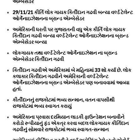
એમ્બેસેડર
29/11/21 કીર્તિ લોક ગાયક કિર્તીદાન ગઢવી બન્યા વર્લ્ડ ટેલેન્ટ
ઓર્ગેનાઇઝેશનના બ્રાન્ડ એમ્બેસેડર
અમેરિકાની ધરતી પર ગુજરાતની વધુ એક કીર્તિ લોક ગાયક
કિર્તીદાન ગઢવી બન્યા વર્લ્ડ ટેલેન્ટ ઓર્ગેનાઇઝેશનના બ્રાન્ડ
એમ્બેસેડર બન્યા
લોકગાયક તથા વર્લ્ડ ટેલેન્ટ ઓર્ગેનાઇઝેશન ના બ્રાન્ડ
એમ્બેસેડર કિર્તીદાન ગઢવી
કિર્તીદાન ગઢવીએ અમેરિકામાં બે મહિનામાં 33 શો કર્યા છે. લોક
કલાકાર કિર્તીદાન ગઢવીને અમેરિકાની વર્લ્ડ ટેલેન્ટ
ઓર્ગેનાઇઝેશનના બ્રાન્ડ એમ્બેસેડર પણ બનાવવામાં આવ્યા
હતાં.
કીર્તીદાનનું રાજકોટમાં ભવ્ય સન્માન, વતન વાપસીથી
રાજકોટમાં ભવ્ય સ્વાગત કરાયું
અમેરિકાના પ્રવાસ દરમિયાન લાડકી ફાઉન્ડેશન બનાવીને
કરોડો રૂપીયાનું ફંડ એકત્ર કરવા બદલ લોકગાયક કીર્તિદાન
ગઢવીનું સોમવારે રાજકોટમાં ભવ્ય સ્વાગત-સન્માન