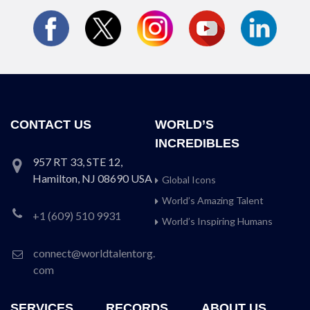
CONTACT US
WORLD’S
INCREDIBLES
957 RT 33, STE 12,
Hamilton, NJ 08690 USA
Global Icons
World’s Amazing Talent
+1 (609) 510 9931
World’s Inspiring Humans
connect@worldtalentorg.
com
SERVICES
RECORDS
ABOUT US