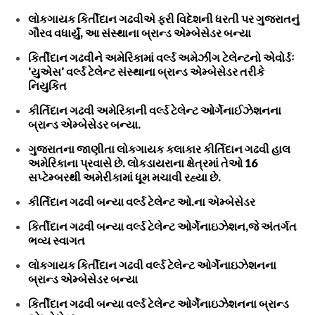
લોકગાયક કિર્તીદાન ગઢવીએ ફરી વિદેશની ધરતી પર ગુજરાતનું
ગૌરવ વધાર્યું, આ સંસ્થાના બ્રાન્ડ એમ્બેસેડર બન્યા
કિર્તીદાન ગઢવીને અમેરિકામાં વર્લ્ડ અમેઝીંગ ટેલેન્ટનો એવોર્ડઃ
'યુએસ' વર્લ્ડ ટેલેન્ટ સંસ્થાના બ્રાન્ડ એમ્બેસેડર તરીકે
નિયુકિત
કીર્તિદાન ગઢવી અમેરિકાની વર્લ્ડ ટેલેન્ટ ઓર્ગેનાઈઝેશનના
બ્રાન્ડ એમ્બેસેડર બન્યા.
ગુજરાતના જાણીતા લોકગાયક કલાકાર કીર્તિદાન ગઢવી હાલ
અમેરિકાના પ્રવાસે છે. લોકડાયરાના ક્ષેત્રમાં તેઓ 16
સપ્ટેમ્બરથી અમેરીકામાં ધૂમ મચાવી રહ્યા છે.
કીર્તિદાન ગઢવી બન્યા વર્લ્ડ ટેલેન્ટ ઓ.ના એમ્બેસેડર
કિર્તીદાન ગઢવી બન્યા વર્લ્ડ ટેલેન્ટ ઓર્ગેનાઇઝેશન,જે અંતર્ગત
ભવ્ય સ્વાગત
લોકગાયક કિર્તીદાન ગઢવી વર્લ્ડ ટેલેન્ટ ઓર્ગેનાઇઝેશનના
બ્રાન્ડ એમ્બેસેડર બન્યા
કિર્તીદાન ગઢવી બન્યા વર્લ્ડ ટેલેન્ટ ઓર્ગેનાઇઝેશનના બ્રાન્ડ