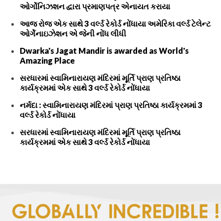
ઓર્ગોનિઝશન દ્વારા પ્રમાણપત્ર એનાયત કરાયા
આજ રોજ એક સાથે 3 વર્લ્ડ રેકોર્ડ નોંધાયા અમેરિકા વર્લ્ડ ટેલેન્ટ
ઓર્ગેનાઇઝેશન એ જેની નોંધ લીધી
Dwarka's Jagat Mandir is awarded as World's
Amazing Place
સરધારમાં સ્વામિનારાયણ મંદિરમાં મૂર્તિ પ્રાણ પ્રતિષ્ઠા
કાર્યક્રમમાં એક સાથે 3 વર્લ્ડ રેકોર્ડ નોંધાયા
નર્મદા : સ્વામિનારાયણ મંદિરમાં પ્રાણ પ્રતિષ્ઠા કાર્યક્રમમાં 3
વર્લ્ડ રેકોર્ડ નોંધાયા
સરધારમાં સ્વામિનારાયણ મંદિરમાં મૂર્તિ પ્રાણ પ્રતિષ્ઠા
કાર્યક્રમમાં એક સાથે 3 વર્લ્ડ રેકોર્ડ નોંધાયા