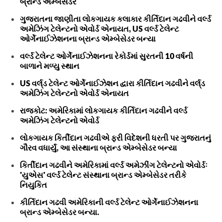
બ્રાન્ડ એમ્બેસેડર
ગુજરાતના જાણીતા લોકગાયક કલાકાર કીર્તિદાન ગઢવીને વર્લ્ડ
અમેઝિંગ ટેલેન્ટનો એવોર્ડ એનાયત, US વર્લ્ડ ટેલેન્ટ
ઓર્ગેનાઈઝેશનના બ્રાન્ડ એમ્બેસેડર બન્યા
વર્લ્ડ ટેલેન્ટ ઓર્ગેનાઈઝેશનના રેકોર્ડમાં સુરતની 10 વર્ષની
બાળાને મળ્યુ સ્થાન
US વર્લ્‌ડ ટેલેન્ટ ઓર્ગેનાઈઝેશન દ્વારા કીર્તિદાન ગઢવીને વર્લ્‌ડ
અમેઝિંગ ટેલેન્ટનો એવોર્ડ એનાયત
રાજકોટ: અમેરિકામાં લોકગાયક કીર્તિદાન ગઢવીને વર્લ્ડ
અમેઝિંગ ટેલેન્ટનો એવોર્ડ
લોકગાયક કિર્તીદાન ગઢવીએ ફરી વિદેશની ધરતી પર ગુજરાતનું
ગૌરવ વધાર્યું, આ સંસ્થાના બ્રાન્ડ એમ્બેસેડર બન્યા
કિર્તીદાન ગઢવીને અમેરિકામાં વર્લ્ડ અમેઝીંગ ટેલેન્ટનો એવોર્ડઃ
'યુએસ' વર્લ્ડ ટેલેન્ટ સંસ્થાના બ્રાન્ડ એમ્બેસેડર તરીકે
નિયુકિત
કીર્તિદાન ગઢવી અમેરિકાની વર્લ્ડ ટેલેન્ટ ઓર્ગેનાઈઝેશનના
બ્રાન્ડ એમ્બેસેડર બન્યા.