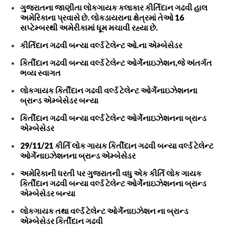
ગુજરાતના જાણીતા લોકગાયક કલાકાર કીર્તિદાન ગઢવી હાલ
અમેરિકાના પ્રવાસે છે. લોકડાયરાના ક્ષેત્રમાં તેઓ 16
સપ્ટેમ્બરથી અમેરીકામાં ધૂમ મચાવી રહ્યા છે.
કીર્તિદાન ગઢવી બન્યા વર્લ્ડ ટેલેન્ટ ઓ.ના એમ્બેસેડર
કિર્તીદાન ગઢવી બન્યા વર્લ્ડ ટેલેન્ટ ઓર્ગેનાઇઝેશન,જે અંતર્ગત
ભવ્ય સ્વાગત
લોકગાયક કિર્તીદાન ગઢવી વર્લ્ડ ટેલેન્ટ ઓર્ગેનાઇઝેશનના
બ્રાન્ડ એમ્બેસેડર બન્યા
કિર્તીદાન ગઢવી બન્યા વર્લ્ડ ટેલેન્ટ ઓર્ગેનાઇઝેશનના બ્રાન્ડ
એમ્બેસેડર
29/11/21 કીર્તિ લોક ગાયક કિર્તીદાન ગઢવી બન્યા વર્લ્ડ ટેલેન્ટ
ઓર્ગેનાઇઝેશનના બ્રાન્ડ એમ્બેસેડર
અમેરિકાની ધરતી પર ગુજરાતની વધુ એક કીર્તિ લોક ગાયક
કિર્તીદાન ગઢવી બન્યા વર્લ્ડ ટેલેન્ટ ઓર્ગેનાઇઝેશનના બ્રાન્ડ
એમ્બેસેડર બન્યા
લોકગાયક તથા વર્લ્ડ ટેલેન્ટ ઓર્ગેનાઇઝેશન ના બ્રાન્ડ
એમ્બેસેડર કિર્તીદાન ગઢવી