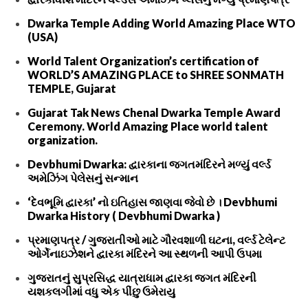
Dwarka Temple Adding World Amazing Place WTO
(USA)
World Talent Organization’s certification of
WORLD’S AMAZING PLACE to SHREE SONMATH
TEMPLE, Gujarat
Gujarat Tak News Chenal Dwarka Temple Award
Ceremony. World Amazing Place world talent
organization.
Devbhumi Dwarka: દ્વારકાના જગતમંદિરને મળ્યું વર્લ્ડ
અમેઝિંગ પેલેસનું સન્માન
‘દેવભૂમિ દ્વારકા’ નો ઇતિહાસ જાણવા જેવો છે । Devbhumi
Dwarka History ( Devbhumi Dwarka )
પ્રમાણપત્ર / ગુજરાતીઓ માટે ગૌરવશાળી ઘટના, વર્લ્ડ ટેલેન્ટ
ઓર્ગેનાઇઝેશને દ્વારકા મંદિરને આ સ્થળની આપી ઉપમા
ગુજરાતનું સુપ્રસિદ્ધ યાત્રાધામ દ્વારકા જગત મંદિરની
યશકલગીમાં વધુ એક પીંછુ ઉમેરાયુ