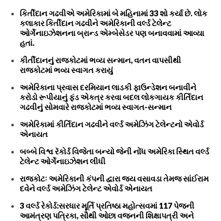
કિર્તીદાન ગઢવીએ અમેરિકામાં બે મહિનામાં 33 શો કર્યા છે. લોક
કલાકાર કિર્તીદાન ગઢવીને અમેરિકાની વર્લ્ડ ટેલેન્ટ
ઓર્ગેનાઇઝેશનના બ્રાન્ડ એમ્બેસેડર પણ બનાવવામાં આવ્યા
હતાં.
કીર્તીદાનનું રાજકોટમાં ભવ્ય સન્માન, વતન વાપસીથી
રાજકોટમાં ભવ્ય સ્વાગત કરાયું
અમેરિકાના પ્રવાસ દરમિયાન લાડકી ફાઉન્ડેશન બનાવીને
કરોડો રૂપીયાનું ફંડ એકત્ર કરવા બદલ લોકગાયક કીર્તિદાન
ગઢવીનું સોમવારે રાજકોટમાં ભવ્ય સ્વાગત-સન્માન
અમેરિકામાં કીર્તિદાન ગઢવીને વર્લ્ડ અમેઝિંગ ટેલેન્ટનો એવોર્ડ
એનાયત
બબ્બે વિશ્વ રૅકોર્ડ વિજેતા બન્યો જેની નોંધ અમેરિકા સ્થિત વર્લ્ડ
ટેલેન્ટ ઓર્ગેનાઇઝેશન લીધી
રાજકોટઃ અમેરિકાની કંપની દ્વારા જય વસાવડા તેમજ સાંઈરામ
દવેને વર્લ્ડ અમેઝિંગ ટેલેન્ટ એવોર્ડ એનાયત
3 વર્લ્ડ રેકોર્ડ:સરધાર મૂર્તિ પ્રતિષ્ઠા મહોત્સવમાં 117 પેજની
આમંત્રણ પત્રિકા, સૌથી ઓછા વજનની શિક્ષાપત્રી અને