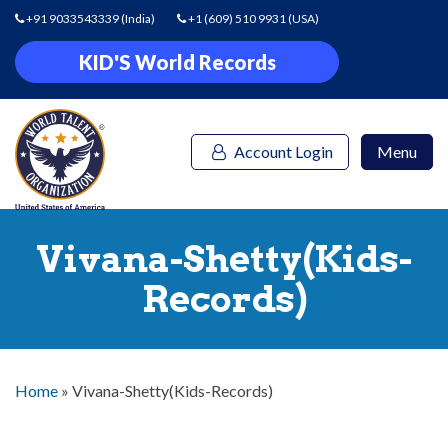
+91 9033543339
(India)
+1 (609) 510 9931
(USA)
KID'S World Records
Account Login
Menu
Vivana-Shetty(Kids-
Records)
Home
»
Vivana-Shetty(Kids-Records)