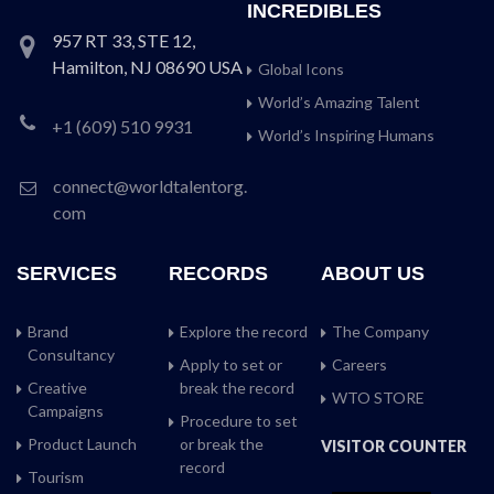
INCREDIBLES
957 RT 33, STE 12,
Hamilton, NJ 08690 USA
Global Icons
World’s Amazing Talent
+1 (609) 510 9931
World’s Inspiring Humans
connect@worldtalentorg.
com
SERVICES
RECORDS
ABOUT US
Brand
Explore the record
The Company
Consultancy
Apply to set or
Careers
Creative
break the record
WTO STORE
Campaigns
Procedure to set
Product Launch
or break the
VISITOR COUNTER
record
Tourism