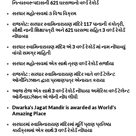
નિત્યસ્વરૂપદાસની 621 ઘરસભાનો વર્લ્ડ રેકોર્ડ
સરધાર મહોત્સવમાં ૩ વિશ્વ વિક્રમ
રાજકોટ: સરધાર સ્વામિનારાયણ મંદિરે 117 પાનાની કંકોત્રી,
સૌથી નાની શિક્ષાપત્રી અને 621 ઘરસભા સહિત 3 વર્લ્ડ રેકોર્ડ
નોંધાવ્યા
સરધાર સ્વામિનારાયણ મંદિ૨ એ 3 વર્લ્ડ રેકોર્ડ માં નામ નોંધાવ્યું
વાંચો સમગ્ર માહિતી
સરધાર મહોત્સવમાં એક સાથે ત્રણ વર્લ્ડ રેકોર્ડ સર્જાયા
રાજકોટ : સરધાર સ્વામિનારાયણ મંદિર ખાતે વર્લ્ડ ટેલેન્ટ
ઓર્ગોનિઝશન દ્વારા પ્રમાણપત્ર એનાયત કરાયા
આજ રોજ એક સાથે 3 વર્લ્ડ રેકોર્ડ નોંધાયા અમેરિકા વર્લ્ડ ટેલેન્ટ
ઓર્ગેનાઇઝેશન એ જેની નોંધ લીધી
Dwarka's Jagat Mandir is awarded as World's
Amazing Place
સરધારમાં સ્વામિનારાયણ મંદિરમાં મૂર્તિ પ્રાણ પ્રતિષ્ઠા
કાર્યક્રમમાં એક સાથે 3 વર્લ્ડ રેકોર્ડ નોંધાયા