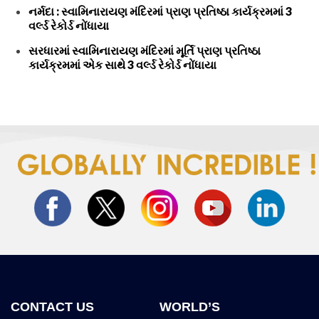
નર્મદા : સ્વામિનારાયણ મંદિરમાં પ્રાણ પ્રતિષ્ઠા કાર્યક્રમમાં 3
વર્લ્ડ રેકોર્ડ નોંધાયા
સરધારમાં સ્વામિનારાયણ મંદિરમાં મૂર્તિ પ્રાણ પ્રતિષ્ઠા
કાર્યક્રમમાં એક સાથે 3 વર્લ્ડ રેકોર્ડ નોંધાયા
CONTACT US
WORLD’S