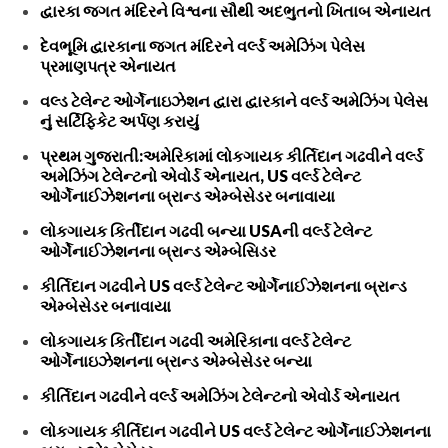
દ્વારકા જગત મંદિરને વિશ્વના સૌથી અદભુતનો ખિતાબ એનાયત
દેવભૂમિ દ્વારકાના જગત મંદિરને વર્લ્ડ અમેઝિંગ પેલેસ
પ્રમાણપત્ર એનાયત
વલ્ડ ટેલેન્ટ ઓર્ગેનાઇઝેશન દ્વારા દ્વારકાને વર્લ્ડ અમેઝિંગ પેલેસ
નું સર્ટિફિકેટ અર્પણ કરાયું
પ્રથમ ગુજરાતી:અમેરિકામાં લોકગાયક કીર્તિદાન ગઢવીને વર્લ્ડ
અમેઝિંગ ટેલેન્ટનો એવોર્ડ એનાયત, US વર્લ્ડ ટેલેન્ટ
ઓર્ગેનાઈઝેશનના બ્રાન્ડ એમ્બેસેડર બનાવાયા
લોકગાયક કિર્તીદાન ગઢવી બન્યા USAની વર્લ્ડ ટેલેન્ટ
ઓર્ગેનાઈઝેશનના બ્રાન્ડ એમ્બેસિડર
કીર્તિદાન ગઢવીને US વર્લ્ડ ટેલેન્ટ ઓર્ગેનાઈઝેશનના બ્રાન્ડ
એમ્બેસેડર બનાવાયા
લોકગાયક કિર્તીદાન ગઢવી અમેરિકાના વર્લ્ડ ટેલેન્ટ
ઓર્ગેનાઇઝેશનના બ્રાન્ડ એમ્બેસેડર બન્યા
કીર્તિદાન ગઢવીને વર્લ્ડ અમેઝિંગ ટેલેન્ટનો એવોર્ડ એનાયત
લોકગાયક કીર્તિદાન ગઢવીને US વર્લ્ડ ટેલેન્ટ ઓર્ગેનાઈઝેશનના