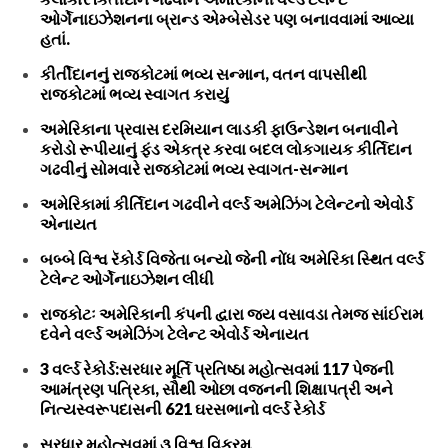
ઓર્ગેનાઇઝેશનના બ્રાન્ડ એમ્બેસેડર પણ બનાવવામાં આવ્યા
હતાં.
કીર્તીદાનનું રાજકોટમાં ભવ્ય સન્માન, વતન વાપસીથી
રાજકોટમાં ભવ્ય સ્વાગત કરાયું
અમેરિકાના પ્રવાસ દરમિયાન લાડકી ફાઉન્ડેશન બનાવીને
કરોડો રૂપીયાનું ફંડ એકત્ર કરવા બદલ લોકગાયક કીર્તિદાન
ગઢવીનું સોમવારે રાજકોટમાં ભવ્ય સ્વાગત-સન્માન
અમેરિકામાં કીર્તિદાન ગઢવીને વર્લ્ડ અમેઝિંગ ટેલેન્ટનો એવોર્ડ
એનાયત
બબ્બે વિશ્વ રૅકોર્ડ વિજેતા બન્યો જેની નોંધ અમેરિકા સ્થિત વર્લ્ડ
ટેલેન્ટ ઓર્ગેનાઇઝેશન લીધી
રાજકોટઃ અમેરિકાની કંપની દ્વારા જય વસાવડા તેમજ સાંઈરામ
દવેને વર્લ્ડ અમેઝિંગ ટેલેન્ટ એવોર્ડ એનાયત
3 વર્લ્ડ રેકોર્ડ:સરધાર મૂર્તિ પ્રતિષ્ઠા મહોત્સવમાં 117 પેજની
આમંત્રણ પત્રિકા, સૌથી ઓછા વજનની શિક્ષાપત્રી અને
નિત્યસ્વરૂપદાસની 621 ઘરસભાનો વર્લ્ડ રેકોર્ડ
સરધાર મહોત્સવમાં ૩ વિશ્વ વિક્રમ