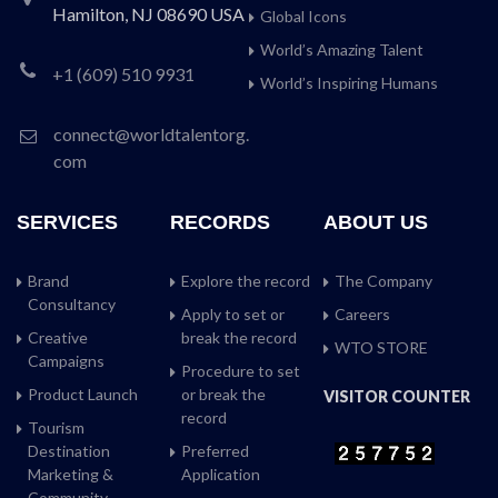
Hamilton, NJ 08690 USA
Global Icons
World’s Amazing Talent
+1 (609) 510 9931
World’s Inspiring Humans
connect@worldtalentorg.
com
SERVICES
RECORDS
ABOUT US
Brand
Explore the record
The Company
Consultancy
Apply to set or
Careers
Creative
break the record
WTO STORE
Campaigns
Procedure to set
Product Launch
or break the
VISITOR COUNTER
record
Tourism
Destination
Preferred
Marketing &
Application
Community