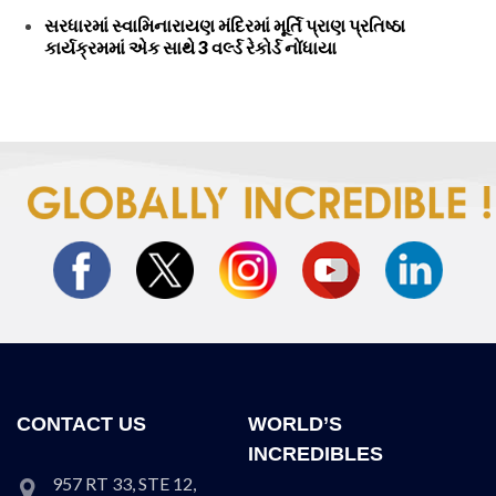
સરધારમાં સ્વામિનારાયણ મંદિરમાં મૂર્તિ પ્રાણ પ્રતિષ્ઠા
કાર્યક્રમમાં એક સાથે 3 વર્લ્ડ રેકોર્ડ નોંધાયા
CONTACT US
WORLD’S
INCREDIBLES
957 RT 33, STE 12,