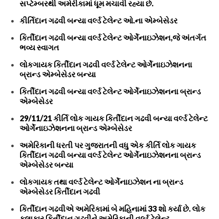
સપ્ટેમ્બરથી અમેરીકામાં ધૂમ મચાવી રહ્યા છે.
કીર્તિદાન ગઢવી બન્યા વર્લ્ડ ટેલેન્ટ ઓ.ના એમ્બેસેડર
કિર્તીદાન ગઢવી બન્યા વર્લ્ડ ટેલેન્ટ ઓર્ગેનાઇઝેશન,જે અંતર્ગત
ભવ્ય સ્વાગત
લોકગાયક કિર્તીદાન ગઢવી વર્લ્ડ ટેલેન્ટ ઓર્ગેનાઇઝેશનના
બ્રાન્ડ એમ્બેસેડર બન્યા
કિર્તીદાન ગઢવી બન્યા વર્લ્ડ ટેલેન્ટ ઓર્ગેનાઇઝેશનના બ્રાન્ડ
એમ્બેસેડર
29/11/21 કીર્તિ લોક ગાયક કિર્તીદાન ગઢવી બન્યા વર્લ્ડ ટેલેન્ટ
ઓર્ગેનાઇઝેશનના બ્રાન્ડ એમ્બેસેડર
અમેરિકાની ધરતી પર ગુજરાતની વધુ એક કીર્તિ લોક ગાયક
કિર્તીદાન ગઢવી બન્યા વર્લ્ડ ટેલેન્ટ ઓર્ગેનાઇઝેશનના બ્રાન્ડ
એમ્બેસેડર બન્યા
લોકગાયક તથા વર્લ્ડ ટેલેન્ટ ઓર્ગેનાઇઝેશન ના બ્રાન્ડ
એમ્બેસેડર કિર્તીદાન ગઢવી
કિર્તીદાન ગઢવીએ અમેરિકામાં બે મહિનામાં 33 શો કર્યા છે. લોક
કલાકાર કિર્તીદાન ગઢવીને અમેરિકાની વર્લ્ડ ટેલેન્ટ