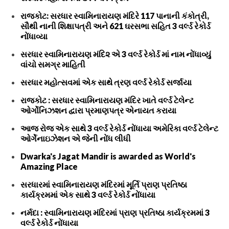
રાજકોટ: સરધાર સ્વામિનારાયણ મંદિરે 117 પાનાની કંકોત્રી,
સૌથી નાની શિક્ષાપત્રી અને 621 ઘરસભા સહિત 3 વર્લ્ડ રેકોર્ડ
નોંધાવ્યા
સરધાર સ્વામિનારાયણ મંદિ૨ એ 3 વર્લ્ડ રેકોર્ડ માં નામ નોંધાવ્યું
વાંચો સમગ્ર માહિતી
સરધાર મહોત્સવમાં એક સાથે ત્રણ વર્લ્ડ રેકોર્ડ સર્જાયા
રાજકોટ : સરધાર સ્વામિનારાયણ મંદિર ખાતે વર્લ્ડ ટેલેન્ટ
ઓર્ગોનિઝશન દ્વારા પ્રમાણપત્ર એનાયત કરાયા
આજ રોજ એક સાથે 3 વર્લ્ડ રેકોર્ડ નોંધાયા અમેરિકા વર્લ્ડ ટેલેન્ટ
ઓર્ગેનાઇઝેશન એ જેની નોંધ લીધી
Dwarka's Jagat Mandir is awarded as World's
Amazing Place
સરધારમાં સ્વામિનારાયણ મંદિરમાં મૂર્તિ પ્રાણ પ્રતિષ્ઠા
કાર્યક્રમમાં એક સાથે 3 વર્લ્ડ રેકોર્ડ નોંધાયા
નર્મદા : સ્વામિનારાયણ મંદિરમાં પ્રાણ પ્રતિષ્ઠા કાર્યક્રમમાં 3
વર્લ્ડ રેકોર્ડ નોંધાયા