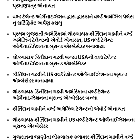
પ્રમાણપત્ર એનાયત
વલ્ડ ટેલેન્ટ ઓર્ગેનાઇઝેશન દ્વારા દ્વારકાને વર્લ્ડ અમેઝિંગ પેલેસ
નું સર્ટિફિકેટ અર્પણ કરાયું
પ્રથમ ગુજરાતી:અમેરિકામાં લોકગાયક કીર્તિદાન ગઢવીને વર્લ્ડ
અમેઝિંગ ટેલેન્ટનો એવોર્ડ એનાયત, US વર્લ્ડ ટેલેન્ટ
ઓર્ગેનાઈઝેશનના બ્રાન્ડ એમ્બેસેડર બનાવાયા
લોકગાયક કિર્તીદાન ગઢવી બન્યા USAની વર્લ્ડ ટેલેન્ટ
ઓર્ગેનાઈઝેશનના બ્રાન્ડ એમ્બેસિડર
કીર્તિદાન ગઢવીને US વર્લ્ડ ટેલેન્ટ ઓર્ગેનાઈઝેશનના બ્રાન્ડ
એમ્બેસેડર બનાવાયા
લોકગાયક કિર્તીદાન ગઢવી અમેરિકાના વર્લ્ડ ટેલેન્ટ
ઓર્ગેનાઇઝેશનના બ્રાન્ડ એમ્બેસેડર બન્યા
કીર્તિદાન ગઢવીને વર્લ્ડ અમેઝિંગ ટેલેન્ટનો એવોર્ડ એનાયત
લોકગાયક કીર્તિદાન ગઢવીને US વર્લ્ડ ટેલેન્ટ ઓર્ગેનાઈઝેશનના
બ્રાન્ડ એમ્બેસેડર
ગુજરાતના જાણીતા લોકગાયક કલાકાર કીર્તિદાન ગઢવીને વર્લ્ડ