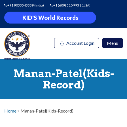
+91 9033543339
(India)
+1 (609) 510 9931
(USA)
KID'S World Records
Account Login
Menu
Manan-Patel(Kids-
Record)
Home
»
Manan-Patel(Kids-Record)