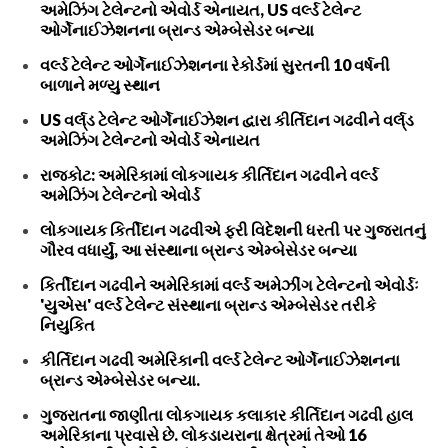
અમેઝિંગ ટેલેન્ટનો એવોર્ડ એનાયત, US વર્લ્ડ ટેલેન્ટ
ઓર્ગેનાઈઝેશનના બ્રાન્ડ એમ્બેસેડર બન્યા
વર્લ્ડ ટેલેન્ટ ઓર્ગેનાઈઝેશનના રેકોર્ડમાં સુરતની 10 વર્ષની
બાળાને મળ્યુ સ્થાન
US વર્લ્‌ડ ટેલેન્ટ ઓર્ગેનાઈઝેશન દ્વારા કીર્તિદાન ગઢવીને વર્લ્‌ડ
અમેઝિંગ ટેલેન્ટનો એવોર્ડ એનાયત
રાજકોટ: અમેરિકામાં લોકગાયક કીર્તિદાન ગઢવીને વર્લ્ડ
અમેઝિંગ ટેલેન્ટનો એવોર્ડ
લોકગાયક કિર્તીદાન ગઢવીએ ફરી વિદેશની ધરતી પર ગુજરાતનું
ગૌરવ વધાર્યું, આ સંસ્થાના બ્રાન્ડ એમ્બેસેડર બન્યા
કિર્તીદાન ગઢવીને અમેરિકામાં વર્લ્ડ અમેઝીંગ ટેલેન્ટનો એવોર્ડઃ
'યુએસ' વર્લ્ડ ટેલેન્ટ સંસ્થાના બ્રાન્ડ એમ્બેસેડર તરીકે
નિયુકિત
કીર્તિદાન ગઢવી અમેરિકાની વર્લ્ડ ટેલેન્ટ ઓર્ગેનાઈઝેશનના
બ્રાન્ડ એમ્બેસેડર બન્યા.
ગુજરાતના જાણીતા લોકગાયક કલાકાર કીર્તિદાન ગઢવી હાલ
અમેરિકાના પ્રવાસે છે. લોકડાયરાના ક્ષેત્રમાં તેઓ 16