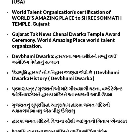
(USA)
World Talent Organization’s certification of
WORLD’S AMAZING PLACE to SHREE SONMATH
TEMPLE, Gujarat
Gujarat Tak News Chenal Dwarka Temple Award
Ceremony. World Amazing Place world talent
organization.
Devbhumi Dwarka: દ્વારકાના જગતમંદિરને મળ્યું વર્લ્ડ
અમેઝિંગ પેલેસનું સન્માન
‘દેવભૂમિ દ્વારકા’ નો ઇતિહાસ જાણવા જેવો છે । Devbhumi
Dwarka History ( Devbhumi Dwarka )
પ્રમાણપત્ર / ગુજરાતીઓ માટે ગૌરવશાળી ઘટના, વર્લ્ડ ટેલેન્ટ
ઓર્ગેનાઇઝેશને દ્વારકા મંદિરને આ સ્થળની આપી ઉપમા
ગુજરાતનું સુપ્રસિદ્ધ યાત્રાધામ દ્વારકા જગત મંદિરની
યશકલગીમાં વધુ એક પીંછુ ઉમેરાયુ
દ્વારકા જગત મંદિરને વિશ્વના સૌથી અદભુતનો ખિતાબ એનાયત
દેવભૂમિ દ્વારકાના જગત મંદિરને વર્લ્ડ અમેઝિંગ પેલેસ