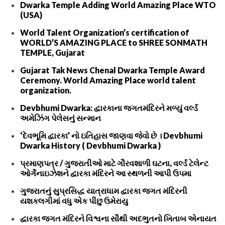
Dwarka Temple Adding World Amazing Place WTO
(USA)
World Talent Organization’s certification of
WORLD’S AMAZING PLACE to SHREE SONMATH
TEMPLE, Gujarat
Gujarat Tak News Chenal Dwarka Temple Award
Ceremony. World Amazing Place world talent
organization.
Devbhumi Dwarka: દ્વારકાના જગતમંદિરને મળ્યું વર્લ્ડ
અમેઝિંગ પેલેસનું સન્માન
‘દેવભૂમિ દ્વારકા’ નો ઇતિહાસ જાણવા જેવો છે । Devbhumi
Dwarka History ( Devbhumi Dwarka )
પ્રમાણપત્ર / ગુજરાતીઓ માટે ગૌરવશાળી ઘટના, વર્લ્ડ ટેલેન્ટ
ઓર્ગેનાઇઝેશને દ્વારકા મંદિરને આ સ્થળની આપી ઉપમા
ગુજરાતનું સુપ્રસિદ્ધ યાત્રાધામ દ્વારકા જગત મંદિરની
યશકલગીમાં વધુ એક પીંછુ ઉમેરાયુ
દ્વારકા જગત મંદિરને વિશ્વના સૌથી અદભુતનો ખિતાબ એનાયત