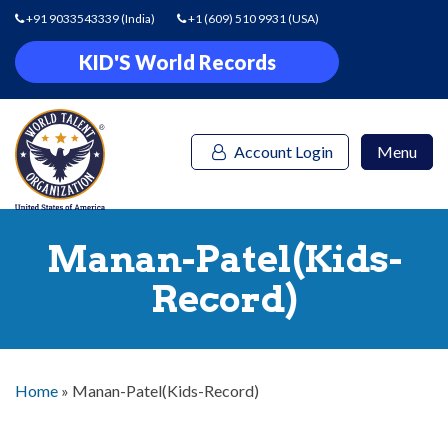
+91 9033543339
(India)
+1 (609) 510 9931
(USA)
KID'S World Records
Account Login
Menu
Manan-Patel(Kids-
Record)
Home
»
Manan-Patel(Kids-Record)