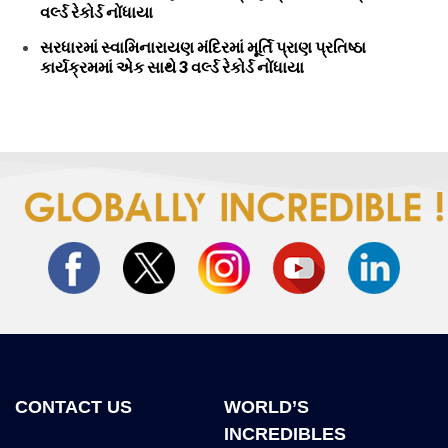
વર્લ્ડ રેકોર્ડ નોંધાયા
સરધારમાં સ્વામિનારાયણ મંદિરમાં મૂર્તિ પ્રાણ પ્રતિષ્ઠા
કાર્યક્રમમાં એક સાથે 3 વર્લ્ડ રેકોર્ડ નોંધાયા
CONTACT US
WORLD’S
INCREDIBLES