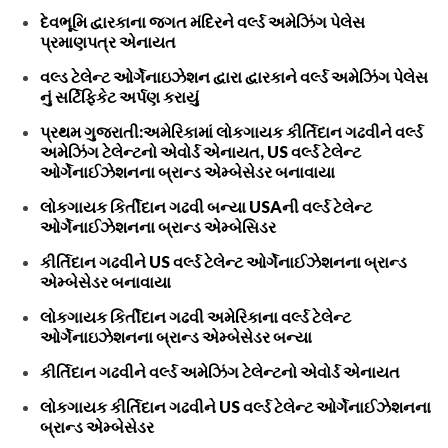
દેવભૂમિ દ્વારકાના જગત મંદિરને વર્લ્ડ અમેઝિંગ પેલેસ
પ્રમાણપત્ર એનાયત
વલ્ડ ટેલેન્ટ ઓર્ગેનાઇઝેશન દ્વારા દ્વારકાને વર્લ્ડ અમેઝિંગ પેલેસ
નું સર્ટિફિકેટ અર્પણ કરાયું
પ્રથમ ગુજરાતી:અમેરિકામાં લોકગાયક કીર્તિદાન ગઢવીને વર્લ્ડ
અમેઝિંગ ટેલેન્ટનો એવોર્ડ એનાયત, US વર્લ્ડ ટેલેન્ટ
ઓર્ગેનાઈઝેશનના બ્રાન્ડ એમ્બેસેડર બનાવાયા
લોકગાયક કિર્તીદાન ગઢવી બન્યા USAની વર્લ્ડ ટેલેન્ટ
ઓર્ગેનાઈઝેશનના બ્રાન્ડ એમ્બેસિડર
કીર્તિદાન ગઢવીને US વર્લ્ડ ટેલેન્ટ ઓર્ગેનાઈઝેશનના બ્રાન્ડ
એમ્બેસેડર બનાવાયા
લોકગાયક કિર્તીદાન ગઢવી અમેરિકાના વર્લ્ડ ટેલેન્ટ
ઓર્ગેનાઇઝેશનના બ્રાન્ડ એમ્બેસેડર બન્યા
કીર્તિદાન ગઢવીને વર્લ્ડ અમેઝિંગ ટેલેન્ટનો એવોર્ડ એનાયત
લોકગાયક કીર્તિદાન ગઢવીને US વર્લ્ડ ટેલેન્ટ ઓર્ગેનાઈઝેશનના
બ્રાન્ડ એમ્બેસેડર