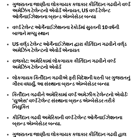
ગુજરાતના જાણીતા લોકગાયક કલાકાર કીર્તિદાન ગઢવીને વર્લ્ડ
અમેઝિંગ ટેલેન્ટનો એવોર્ડ એનાયત, US વર્લ્ડ ટેલેન્ટ
ઓર્ગેનાઈઝેશનના બ્રાન્ડ એમ્બેસેડર બન્યા
વર્લ્ડ ટેલેન્ટ ઓર્ગેનાઈઝેશનના રેકોર્ડમાં સુરતની 10 વર્ષની
બાળાને મળ્યુ સ્થાન
US વર્લ્‌ડ ટેલેન્ટ ઓર્ગેનાઈઝેશન દ્વારા કીર્તિદાન ગઢવીને વર્લ્‌ડ
અમેઝિંગ ટેલેન્ટનો એવોર્ડ એનાયત
રાજકોટ: અમેરિકામાં લોકગાયક કીર્તિદાન ગઢવીને વર્લ્ડ
અમેઝિંગ ટેલેન્ટનો એવોર્ડ
લોકગાયક કિર્તીદાન ગઢવીએ ફરી વિદેશની ધરતી પર ગુજરાતનું
ગૌરવ વધાર્યું, આ સંસ્થાના બ્રાન્ડ એમ્બેસેડર બન્યા
કિર્તીદાન ગઢવીને અમેરિકામાં વર્લ્ડ અમેઝીંગ ટેલેન્ટનો એવોર્ડઃ
'યુએસ' વર્લ્ડ ટેલેન્ટ સંસ્થાના બ્રાન્ડ એમ્બેસેડર તરીકે
નિયુકિત
કીર્તિદાન ગઢવી અમેરિકાની વર્લ્ડ ટેલેન્ટ ઓર્ગેનાઈઝેશનના
બ્રાન્ડ એમ્બેસેડર બન્યા.
ગુજરાતના જાણીતા લોકગાયક કલાકાર કીર્તિદાન ગઢવી હાલ