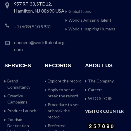
957 RT 33, STE 12,
Hamilton, NJ 08690 USA
Global Icons
World’s Amazing Talent
+1 (609) 510 9931
World’s Inspiring Humans
connect@worldtalentorg.
com
SERVICES
RECORDS
ABOUT US
Brand
Explore the record
The Company
Consultancy
Apply to set or
Careers
Creative
break the record
WTO STORE
Campaigns
Procedure to set
Product Launch
or break the
VISITOR COUNTER
record
Tourism
Destination
Preferred