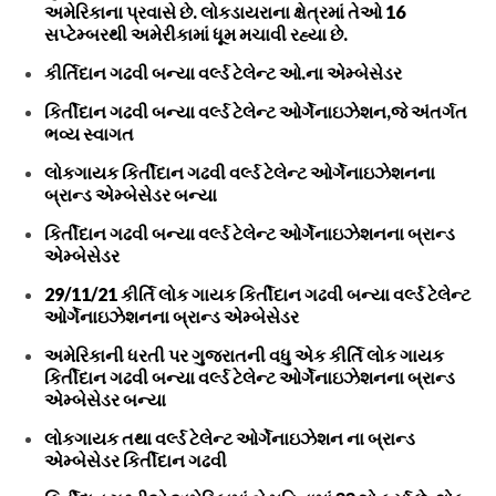
અમેરિકાના પ્રવાસે છે. લોકડાયરાના ક્ષેત્રમાં તેઓ 16
સપ્ટેમ્બરથી અમેરીકામાં ધૂમ મચાવી રહ્યા છે.
કીર્તિદાન ગઢવી બન્યા વર્લ્ડ ટેલેન્ટ ઓ.ના એમ્બેસેડર
કિર્તીદાન ગઢવી બન્યા વર્લ્ડ ટેલેન્ટ ઓર્ગેનાઇઝેશન,જે અંતર્ગત
ભવ્ય સ્વાગત
લોકગાયક કિર્તીદાન ગઢવી વર્લ્ડ ટેલેન્ટ ઓર્ગેનાઇઝેશનના
બ્રાન્ડ એમ્બેસેડર બન્યા
કિર્તીદાન ગઢવી બન્યા વર્લ્ડ ટેલેન્ટ ઓર્ગેનાઇઝેશનના બ્રાન્ડ
એમ્બેસેડર
29/11/21 કીર્તિ લોક ગાયક કિર્તીદાન ગઢવી બન્યા વર્લ્ડ ટેલેન્ટ
ઓર્ગેનાઇઝેશનના બ્રાન્ડ એમ્બેસેડર
અમેરિકાની ધરતી પર ગુજરાતની વધુ એક કીર્તિ લોક ગાયક
કિર્તીદાન ગઢવી બન્યા વર્લ્ડ ટેલેન્ટ ઓર્ગેનાઇઝેશનના બ્રાન્ડ
એમ્બેસેડર બન્યા
લોકગાયક તથા વર્લ્ડ ટેલેન્ટ ઓર્ગેનાઇઝેશન ના બ્રાન્ડ
એમ્બેસેડર કિર્તીદાન ગઢવી