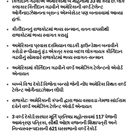
કિર્તીદાન ગઢવીએ અમેરિકામાં બે મહિનામાં 33 શો કર્યા છે. લોક
કલાકાર કિર્તીદાન ગઢવીને અમેરિકાની વર્લ્ડ ટેલેન્ટ
ઓર્ગેનાઇઝેશનના બ્રાન્ડ એમ્બેસેડર પણ બનાવવામાં આવ્યા
હતાં.
કીર્તીદાનનું રાજકોટમાં ભવ્ય સન્માન, વતન વાપસીથી
રાજકોટમાં ભવ્ય સ્વાગત કરાયું
અમેરિકાના પ્રવાસ દરમિયાન લાડકી ફાઉન્ડેશન બનાવીને
કરોડો રૂપીયાનું ફંડ એકત્ર કરવા બદલ લોકગાયક કીર્તિદાન
ગઢવીનું સોમવારે રાજકોટમાં ભવ્ય સ્વાગત-સન્માન
અમેરિકામાં કીર્તિદાન ગઢવીને વર્લ્ડ અમેઝિંગ ટેલેન્ટનો એવોર્ડ
એનાયત
બબ્બે વિશ્વ રૅકોર્ડ વિજેતા બન્યો જેની નોંધ અમેરિકા સ્થિત વર્લ્ડ
ટેલેન્ટ ઓર્ગેનાઇઝેશન લીધી
રાજકોટઃ અમેરિકાની કંપની દ્વારા જય વસાવડા તેમજ સાંઈરામ
દવેને વર્લ્ડ અમેઝિંગ ટેલેન્ટ એવોર્ડ એનાયત
3 વર્લ્ડ રેકોર્ડ:સરધાર મૂર્તિ પ્રતિષ્ઠા મહોત્સવમાં 117 પેજની
આમંત્રણ પત્રિકા, સૌથી ઓછા વજનની શિક્ષાપત્રી અને
નિત્યસ્વરૂપદાસની 621 ઘરસભાનો વર્લ્ડ રેકોર્ડ