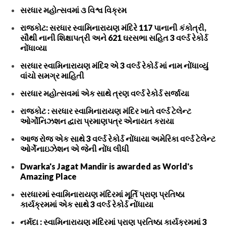
સરધાર મહોત્સવમાં ૩ વિશ્વ વિક્રમ
રાજકોટ: સરધાર સ્વામિનારાયણ મંદિરે 117 પાનાની કંકોત્રી,
સૌથી નાની શિક્ષાપત્રી અને 621 ઘરસભા સહિત 3 વર્લ્ડ રેકોર્ડ
નોંધાવ્યા
સરધાર સ્વામિનારાયણ મંદિ૨ એ 3 વર્લ્ડ રેકોર્ડ માં નામ નોંધાવ્યું
વાંચો સમગ્ર માહિતી
સરધાર મહોત્સવમાં એક સાથે ત્રણ વર્લ્ડ રેકોર્ડ સર્જાયા
રાજકોટ : સરધાર સ્વામિનારાયણ મંદિર ખાતે વર્લ્ડ ટેલેન્ટ
ઓર્ગોનિઝશન દ્વારા પ્રમાણપત્ર એનાયત કરાયા
આજ રોજ એક સાથે 3 વર્લ્ડ રેકોર્ડ નોંધાયા અમેરિકા વર્લ્ડ ટેલેન્ટ
ઓર્ગેનાઇઝેશન એ જેની નોંધ લીધી
Dwarka's Jagat Mandir is awarded as World's
Amazing Place
સરધારમાં સ્વામિનારાયણ મંદિરમાં મૂર્તિ પ્રાણ પ્રતિષ્ઠા
કાર્યક્રમમાં એક સાથે 3 વર્લ્ડ રેકોર્ડ નોંધાયા
નર્મદા : સ્વામિનારાયણ મંદિરમાં પ્રાણ પ્રતિષ્ઠા કાર્યક્રમમાં 3