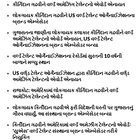
કીર્તિદાન ગઢવીને વર્લ્ડ અમેઝિંગ ટેલેન્ટનો એવોર્ડ એનાયત
લોકગાયક કીર્તિદાન ગઢવીને US વર્લ્ડ ટેલેન્ટ ઓર્ગેનાઈઝેશનના
બ્રાન્ડ એમ્બેસેડર
ગુજરાતના જાણીતા લોકગાયક કલાકાર કીર્તિદાન ગઢવીને વર્લ્ડ
અમેઝિંગ ટેલેન્ટનો એવોર્ડ એનાયત, US વર્લ્ડ ટેલેન્ટ
ઓર્ગેનાઈઝેશનના બ્રાન્ડ એમ્બેસેડર બન્યા
વર્લ્ડ ટેલેન્ટ ઓર્ગેનાઈઝેશનના રેકોર્ડમાં સુરતની 10 વર્ષની
બાળાને મળ્યુ સ્થાન
US વર્લ્‌ડ ટેલેન્ટ ઓર્ગેનાઈઝેશન દ્વારા કીર્તિદાન ગઢવીને વર્લ્‌ડ
અમેઝિંગ ટેલેન્ટનો એવોર્ડ એનાયત
રાજકોટ: અમેરિકામાં લોકગાયક કીર્તિદાન ગઢવીને વર્લ્ડ
અમેઝિંગ ટેલેન્ટનો એવોર્ડ
લોકગાયક કિર્તીદાન ગઢવીએ ફરી વિદેશની ધરતી પર ગુજરાતનું
ગૌરવ વધાર્યું, આ સંસ્થાના બ્રાન્ડ એમ્બેસેડર બન્યા
કિર્તીદાન ગઢવીને અમેરિકામાં વર્લ્ડ અમેઝીંગ ટેલેન્ટનો એવોર્ડઃ
'યુએસ' વર્લ્ડ ટેલેન્ટ સંસ્થાના બ્રાન્ડ એમ્બેસેડર તરીકે
નિયુકિત