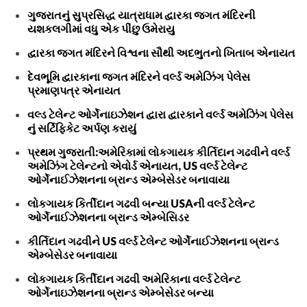
ગુજરાતનું સુપ્રસિદ્ધ યાત્રાધામ દ્વારકા જગત મંદિરની
યશકલગીમાં વધુ એક પીંછુ ઉમેરાયુ
દ્વારકા જગત મંદિરને વિશ્વના સૌથી અદભુતનો ખિતાબ એનાયત
દેવભૂમિ દ્વારકાના જગત મંદિરને વર્લ્ડ અમેઝિંગ પેલેસ
પ્રમાણપત્ર એનાયત
વલ્ડ ટેલેન્ટ ઓર્ગેનાઇઝેશન દ્વારા દ્વારકાને વર્લ્ડ અમેઝિંગ પેલેસ
નું સર્ટિફિકેટ અર્પણ કરાયું
પ્રથમ ગુજરાતી:અમેરિકામાં લોકગાયક કીર્તિદાન ગઢવીને વર્લ્ડ
અમેઝિંગ ટેલેન્ટનો એવોર્ડ એનાયત, US વર્લ્ડ ટેલેન્ટ
ઓર્ગેનાઈઝેશનના બ્રાન્ડ એમ્બેસેડર બનાવાયા
લોકગાયક કિર્તીદાન ગઢવી બન્યા USAની વર્લ્ડ ટેલેન્ટ
ઓર્ગેનાઈઝેશનના બ્રાન્ડ એમ્બેસિડર
કીર્તિદાન ગઢવીને US વર્લ્ડ ટેલેન્ટ ઓર્ગેનાઈઝેશનના બ્રાન્ડ
એમ્બેસેડર બનાવાયા
લોકગાયક કિર્તીદાન ગઢવી અમેરિકાના વર્લ્ડ ટેલેન્ટ
ઓર્ગેનાઇઝેશનના બ્રાન્ડ એમ્બેસેડર બન્યા