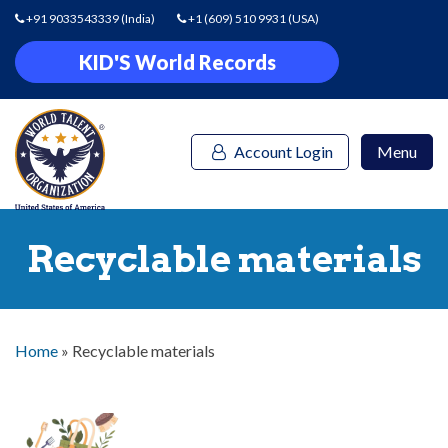
+91 9033543339
(India)
+1 (609) 510 9931
(USA)
KID'S World Records
Account Login
Menu
Recyclable materials
Home
»
Recyclable materials