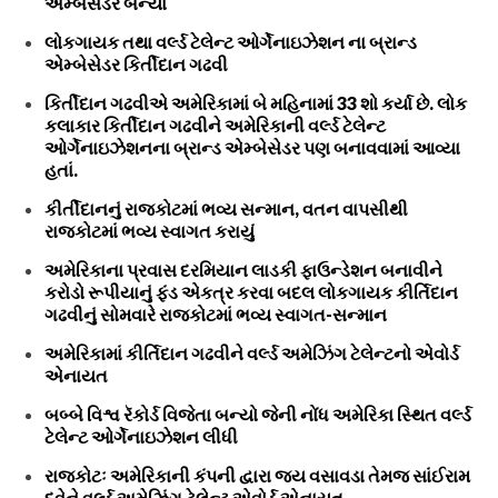
એમ્બેસેડર બન્યા
લોકગાયક તથા વર્લ્ડ ટેલેન્ટ ઓર્ગેનાઇઝેશન ના બ્રાન્ડ
એમ્બેસેડર કિર્તીદાન ગઢવી
કિર્તીદાન ગઢવીએ અમેરિકામાં બે મહિનામાં 33 શો કર્યા છે. લોક
કલાકાર કિર્તીદાન ગઢવીને અમેરિકાની વર્લ્ડ ટેલેન્ટ
ઓર્ગેનાઇઝેશનના બ્રાન્ડ એમ્બેસેડર પણ બનાવવામાં આવ્યા
હતાં.
કીર્તીદાનનું રાજકોટમાં ભવ્ય સન્માન, વતન વાપસીથી
રાજકોટમાં ભવ્ય સ્વાગત કરાયું
અમેરિકાના પ્રવાસ દરમિયાન લાડકી ફાઉન્ડેશન બનાવીને
કરોડો રૂપીયાનું ફંડ એકત્ર કરવા બદલ લોકગાયક કીર્તિદાન
ગઢવીનું સોમવારે રાજકોટમાં ભવ્ય સ્વાગત-સન્માન
અમેરિકામાં કીર્તિદાન ગઢવીને વર્લ્ડ અમેઝિંગ ટેલેન્ટનો એવોર્ડ
એનાયત
બબ્બે વિશ્વ રૅકોર્ડ વિજેતા બન્યો જેની નોંધ અમેરિકા સ્થિત વર્લ્ડ
ટેલેન્ટ ઓર્ગેનાઇઝેશન લીધી
રાજકોટઃ અમેરિકાની કંપની દ્વારા જય વસાવડા તેમજ સાંઈરામ
દવેને વર્લ્ડ અમેઝિંગ ટેલેન્ટ એવોર્ડ એનાયત