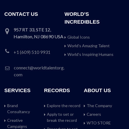
CONTACT US
WORLD’S
INCREDIBLES
957 RT 33, STE 12,
Hamilton, NJ 08690 USA
Global Icons
World’s Amazing Talent
+1 (609) 510 9931
World’s Inspiring Humans
connect@worldtalentorg.
com
SERVICES
RECORDS
ABOUT US
Brand
Explore the record
The Company
Consultancy
Apply to set or
Careers
Creative
break the record
WTO STORE
Campaigns
Procedure to set