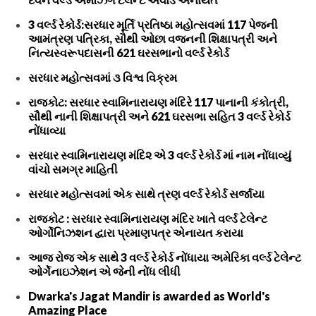
3 વર્લ્ડ રેકોર્ડ:સરધાર મૂર્તિ પ્રતિષ્ઠા મહોત્સવમાં 117 પેજની
આમંત્રણ પત્રિકા, સૌથી ઓછા વજનની શિક્ષાપત્રી અને
નિત્યસ્વરૂપદાસની 621 ઘરસભાનો વર્લ્ડ રેકોર્ડ
સરધાર મહોત્સવમાં ૩ વિશ્વ વિક્રમ
રાજકોટ: સરધાર સ્વામિનારાયણ મંદિરે 117 પાનાની કંકોત્રી,
સૌથી નાની શિક્ષાપત્રી અને 621 ઘરસભા સહિત 3 વર્લ્ડ રેકોર્ડ
નોંધાવ્યા
સરધાર સ્વામિનારાયણ મંદિ૨ એ 3 વર્લ્ડ રેકોર્ડ માં નામ નોંધાવ્યું
વાંચો સમગ્ર માહિતી
સરધાર મહોત્સવમાં એક સાથે ત્રણ વર્લ્ડ રેકોર્ડ સર્જાયા
રાજકોટ : સરધાર સ્વામિનારાયણ મંદિર ખાતે વર્લ્ડ ટેલેન્ટ
ઓર્ગોનિઝશન દ્વારા પ્રમાણપત્ર એનાયત કરાયા
આજ રોજ એક સાથે 3 વર્લ્ડ રેકોર્ડ નોંધાયા અમેરિકા વર્લ્ડ ટેલેન્ટ
ઓર્ગેનાઇઝેશન એ જેની નોંધ લીધી
Dwarka's Jagat Mandir is awarded as World's
Amazing Place