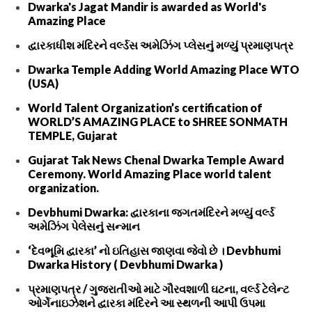
Dwarka's Jagat Mandir is awarded as World's
Amazing Place
દ્વારકાધીશ મંદિરને વર્લ્ડસ અમેઝિંગ પ્લેસનું મળ્યું પ્રમાણપત્ર
Dwarka Temple Adding World Amazing Place WTO
(USA)
World Talent Organization’s certification of
WORLD’S AMAZING PLACE to SHREE SONMATH
TEMPLE, Gujarat
Gujarat Tak News Chenal Dwarka Temple Award
Ceremony. World Amazing Place world talent
organization.
Devbhumi Dwarka: દ્વારકાના જગતમંદિરને મળ્યું વર્લ્ડ
અમેઝિંગ પેલેસનું સન્માન
‘દેવભૂમિ દ્વારકા’ નો ઇતિહાસ જાણવા જેવો છે । Devbhumi
Dwarka History ( Devbhumi Dwarka )
પ્રમાણપત્ર / ગુજરાતીઓ માટે ગૌરવશાળી ઘટના, વર્લ્ડ ટેલેન્ટ
ઓર્ગેનાઇઝેશને દ્વારકા મંદિરને આ સ્થળની આપી ઉપમા