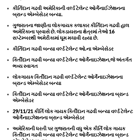
કીર્તિદાન ગઢવી અમેરિકાની વર્લ્ડ ટેલેન્ટ ઓર્ગેનાઈઝેશનના
બ્રાન્ડ એમ્બેસેડર બન્યા.
ગુજરાતના જાણીતા લોકગાયક કલાકાર કીર્તિદાન ગઢવી હાલ
અમેરિકાના પ્રવાસે છે. લોકડાયરાના ક્ષેત્રમાં તેઓ 16
સપ્ટેમ્બરથી અમેરીકામાં ધૂમ મચાવી રહ્યા છે.
કીર્તિદાન ગઢવી બન્યા વર્લ્ડ ટેલેન્ટ ઓ.ના એમ્બેસેડર
કિર્તીદાન ગઢવી બન્યા વર્લ્ડ ટેલેન્ટ ઓર્ગેનાઇઝેશન,જે અંતર્ગત
ભવ્ય સ્વાગત
લોકગાયક કિર્તીદાન ગઢવી વર્લ્ડ ટેલેન્ટ ઓર્ગેનાઇઝેશનના
બ્રાન્ડ એમ્બેસેડર બન્યા
કિર્તીદાન ગઢવી બન્યા વર્લ્ડ ટેલેન્ટ ઓર્ગેનાઇઝેશનના બ્રાન્ડ
એમ્બેસેડર
29/11/21 કીર્તિ લોક ગાયક કિર્તીદાન ગઢવી બન્યા વર્લ્ડ ટેલેન્ટ
ઓર્ગેનાઇઝેશનના બ્રાન્ડ એમ્બેસેડર
અમેરિકાની ધરતી પર ગુજરાતની વધુ એક કીર્તિ લોક ગાયક
કિર્તીદાન ગઢવી બન્યા વર્લ્ડ ટેલેન્ટ ઓર્ગેનાઇઝેશનના બ્રાન્ડ