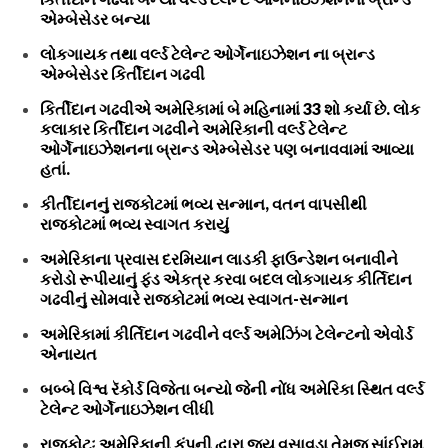
એમ્બેસેડર બન્યા
લોકગાયક તથા વર્લ્ડ ટેલેન્ટ ઓર્ગેનાઇઝેશન ના બ્રાન્ડ
એમ્બેસેડર કિર્તીદાન ગઢવી
કિર્તીદાન ગઢવીએ અમેરિકામાં બે મહિનામાં 33 શો કર્યા છે. લોક
કલાકાર કિર્તીદાન ગઢવીને અમેરિકાની વર્લ્ડ ટેલેન્ટ
ઓર્ગેનાઇઝેશનના બ્રાન્ડ એમ્બેસેડર પણ બનાવવામાં આવ્યા
હતાં.
કીર્તીદાનનું રાજકોટમાં ભવ્ય સન્માન, વતન વાપસીથી
રાજકોટમાં ભવ્ય સ્વાગત કરાયું
અમેરિકાના પ્રવાસ દરમિયાન લાડકી ફાઉન્ડેશન બનાવીને
કરોડો રૂપીયાનું ફંડ એકત્ર કરવા બદલ લોકગાયક કીર્તિદાન
ગઢવીનું સોમવારે રાજકોટમાં ભવ્ય સ્વાગત-સન્માન
અમેરિકામાં કીર્તિદાન ગઢવીને વર્લ્ડ અમેઝિંગ ટેલેન્ટનો એવોર્ડ
એનાયત
બબ્બે વિશ્વ રૅકોર્ડ વિજેતા બન્યો જેની નોંધ અમેરિકા સ્થિત વર્લ્ડ
ટેલેન્ટ ઓર્ગેનાઇઝેશન લીધી
રાજકોટઃ અમેરિકાની કંપની દ્વારા જય વસાવડા તેમજ સાંઈરામ