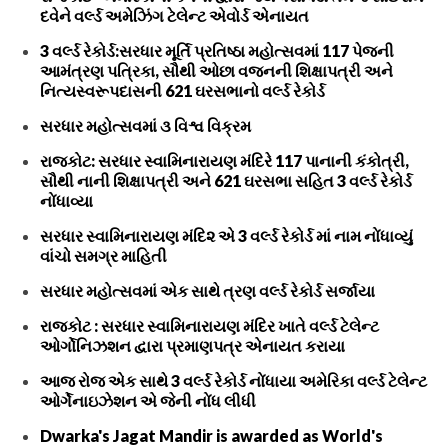
દવેને વર્લ્ડ અમેઝિંગ ટેલેન્ટ એવોર્ડ એનાયત
3 વર્લ્ડ રેકોર્ડ:સરધાર મૂર્તિ પ્રતિષ્ઠા મહોત્સવમાં 117 પેજની
આમંત્રણ પત્રિકા, સૌથી ઓછા વજનની શિક્ષાપત્રી અને
નિત્યસ્વરૂપદાસની 621 ઘરસભાનો વર્લ્ડ રેકોર્ડ
સરધાર મહોત્સવમાં ૩ વિશ્વ વિક્રમ
રાજકોટ: સરધાર સ્વામિનારાયણ મંદિરે 117 પાનાની કંકોત્રી,
સૌથી નાની શિક્ષાપત્રી અને 621 ઘરસભા સહિત 3 વર્લ્ડ રેકોર્ડ
નોંધાવ્યા
સરધાર સ્વામિનારાયણ મંદિ૨ એ 3 વર્લ્ડ રેકોર્ડ માં નામ નોંધાવ્યું
વાંચો સમગ્ર માહિતી
સરધાર મહોત્સવમાં એક સાથે ત્રણ વર્લ્ડ રેકોર્ડ સર્જાયા
રાજકોટ : સરધાર સ્વામિનારાયણ મંદિર ખાતે વર્લ્ડ ટેલેન્ટ
ઓર્ગોનિઝશન દ્વારા પ્રમાણપત્ર એનાયત કરાયા
આજ રોજ એક સાથે 3 વર્લ્ડ રેકોર્ડ નોંધાયા અમેરિકા વર્લ્ડ ટેલેન્ટ
ઓર્ગેનાઇઝેશન એ જેની નોંધ લીધી
Dwarka's Jagat Mandir is awarded as World's