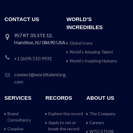
CONTACT US
WORLD’S
INCREDIBLES
957 RT 33, STE 12,
Hamilton, NJ 08690 USA
Global Icons
World’s Amazing Talent
+1 (609) 510 9931
World’s Inspiring Humans
connect@worldtalentorg.
com
SERVICES
RECORDS
ABOUT US
Brand
Explore the record
The Company
Consultancy
Apply to set or
Careers
Creative
break the record
WTO STORE