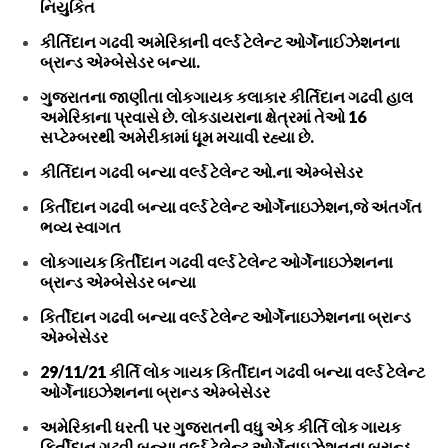
નિયુકિત
કીર્તિદાન ગઢવી અમેરિકાની વર્લ્ડ ટેલેન્ટ ઓર્ગેનાઈઝેશનના
બ્રાન્ડ એમ્બેસેડર બન્યા.
ગુજરાતના જાણીતા લોકગાયક કલાકાર કીર્તિદાન ગઢવી હાલ
અમેરિકાના પ્રવાસે છે. લોકડાયરાના ક્ષેત્રમાં તેઓ 16
સપ્ટેમ્બરથી અમેરીકામાં ધૂમ મચાવી રહ્યા છે.
કીર્તિદાન ગઢવી બન્યા વર્લ્ડ ટેલેન્ટ ઓ.ના એમ્બેસેડર
કિર્તીદાન ગઢવી બન્યા વર્લ્ડ ટેલેન્ટ ઓર્ગેનાઇઝેશન,જે અંતર્ગત
ભવ્ય સ્વાગત
લોકગાયક કિર્તીદાન ગઢવી વર્લ્ડ ટેલેન્ટ ઓર્ગેનાઇઝેશનના
બ્રાન્ડ એમ્બેસેડર બન્યા
કિર્તીદાન ગઢવી બન્યા વર્લ્ડ ટેલેન્ટ ઓર્ગેનાઇઝેશનના બ્રાન્ડ
એમ્બેસેડર
29/11/21 કીર્તિ લોક ગાયક કિર્તીદાન ગઢવી બન્યા વર્લ્ડ ટેલેન્ટ
ઓર્ગેનાઇઝેશનના બ્રાન્ડ એમ્બેસેડર
અમેરિકાની ધરતી પર ગુજરાતની વધુ એક કીર્તિ લોક ગાયક
કિર્તીદાન ગઢવી બન્યા વર્લ્ડ ટેલેન્ટ ઓર્ગેનાઇઝેશનના બ્રાન્ડ