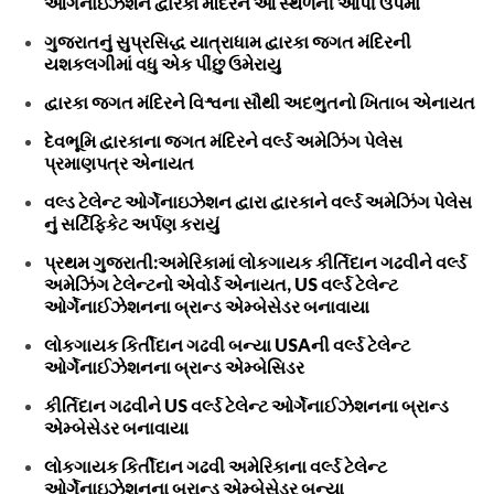
ઓર્ગેનાઇઝેશને દ્વારકા મંદિરને આ સ્થળની આપી ઉપમા
ગુજરાતનું સુપ્રસિદ્ધ યાત્રાધામ દ્વારકા જગત મંદિરની
યશકલગીમાં વધુ એક પીંછુ ઉમેરાયુ
દ્વારકા જગત મંદિરને વિશ્વના સૌથી અદભુતનો ખિતાબ એનાયત
દેવભૂમિ દ્વારકાના જગત મંદિરને વર્લ્ડ અમેઝિંગ પેલેસ
પ્રમાણપત્ર એનાયત
વલ્ડ ટેલેન્ટ ઓર્ગેનાઇઝેશન દ્વારા દ્વારકાને વર્લ્ડ અમેઝિંગ પેલેસ
નું સર્ટિફિકેટ અર્પણ કરાયું
પ્રથમ ગુજરાતી:અમેરિકામાં લોકગાયક કીર્તિદાન ગઢવીને વર્લ્ડ
અમેઝિંગ ટેલેન્ટનો એવોર્ડ એનાયત, US વર્લ્ડ ટેલેન્ટ
ઓર્ગેનાઈઝેશનના બ્રાન્ડ એમ્બેસેડર બનાવાયા
લોકગાયક કિર્તીદાન ગઢવી બન્યા USAની વર્લ્ડ ટેલેન્ટ
ઓર્ગેનાઈઝેશનના બ્રાન્ડ એમ્બેસિડર
કીર્તિદાન ગઢવીને US વર્લ્ડ ટેલેન્ટ ઓર્ગેનાઈઝેશનના બ્રાન્ડ
એમ્બેસેડર બનાવાયા
લોકગાયક કિર્તીદાન ગઢવી અમેરિકાના વર્લ્ડ ટેલેન્ટ
ઓર્ગેનાઇઝેશનના બ્રાન્ડ એમ્બેસેડર બન્યા