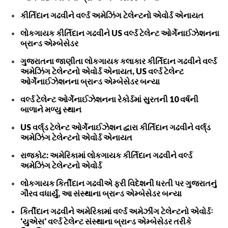
કીર્તિદાન ગઢવીને વર્લ્ડ અમેઝિંગ ટેલેન્ટનો એવોર્ડ એનાયત
લોકગાયક કીર્તિદાન ગઢવીને US વર્લ્ડ ટેલેન્ટ ઓર્ગેનાઈઝેશનના
બ્રાન્ડ એમ્બેસેડર
ગુજરાતના જાણીતા લોકગાયક કલાકાર કીર્તિદાન ગઢવીને વર્લ્ડ
અમેઝિંગ ટેલેન્ટનો એવોર્ડ એનાયત, US વર્લ્ડ ટેલેન્ટ
ઓર્ગેનાઈઝેશનના બ્રાન્ડ એમ્બેસેડર બન્યા
વર્લ્ડ ટેલેન્ટ ઓર્ગેનાઈઝેશનના રેકોર્ડમાં સુરતની 10 વર્ષની
બાળાને મળ્યુ સ્થાન
US વર્લ્‌ડ ટેલેન્ટ ઓર્ગેનાઈઝેશન દ્વારા કીર્તિદાન ગઢવીને વર્લ્‌ડ
અમેઝિંગ ટેલેન્ટનો એવોર્ડ એનાયત
રાજકોટ: અમેરિકામાં લોકગાયક કીર્તિદાન ગઢવીને વર્લ્ડ
અમેઝિંગ ટેલેન્ટનો એવોર્ડ
લોકગાયક કિર્તીદાન ગઢવીએ ફરી વિદેશની ધરતી પર ગુજરાતનું
ગૌરવ વધાર્યું, આ સંસ્થાના બ્રાન્ડ એમ્બેસેડર બન્યા
કિર્તીદાન ગઢવીને અમેરિકામાં વર્લ્ડ અમેઝીંગ ટેલેન્ટનો એવોર્ડઃ
'યુએસ' વર્લ્ડ ટેલેન્ટ સંસ્થાના બ્રાન્ડ એમ્બેસેડર તરીકે