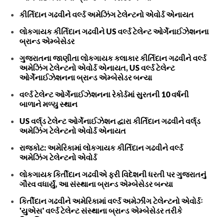
કીર્તિદાન ગઢવીને વર્લ્ડ અમેઝિંગ ટેલેન્ટનો એવોર્ડ એનાયત
લોકગાયક કીર્તિદાન ગઢવીને US વર્લ્ડ ટેલેન્ટ ઓર્ગેનાઈઝેશનના
બ્રાન્ડ એમ્બેસેડર
ગુજરાતના જાણીતા લોકગાયક કલાકાર કીર્તિદાન ગઢવીને વર્લ્ડ
અમેઝિંગ ટેલેન્ટનો એવોર્ડ એનાયત, US વર્લ્ડ ટેલેન્ટ
ઓર્ગેનાઈઝેશનના બ્રાન્ડ એમ્બેસેડર બન્યા
વર્લ્ડ ટેલેન્ટ ઓર્ગેનાઈઝેશનના રેકોર્ડમાં સુરતની 10 વર્ષની
બાળાને મળ્યુ સ્થાન
US વર્લ્‌ડ ટેલેન્ટ ઓર્ગેનાઈઝેશન દ્વારા કીર્તિદાન ગઢવીને વર્લ્‌ડ
અમેઝિંગ ટેલેન્ટનો એવોર્ડ એનાયત
રાજકોટ: અમેરિકામાં લોકગાયક કીર્તિદાન ગઢવીને વર્લ્ડ
અમેઝિંગ ટેલેન્ટનો એવોર્ડ
લોકગાયક કિર્તીદાન ગઢવીએ ફરી વિદેશની ધરતી પર ગુજરાતનું
ગૌરવ વધાર્યું, આ સંસ્થાના બ્રાન્ડ એમ્બેસેડર બન્યા
કિર્તીદાન ગઢવીને અમેરિકામાં વર્લ્ડ અમેઝીંગ ટેલેન્ટનો એવોર્ડઃ
'યુએસ' વર્લ્ડ ટેલેન્ટ સંસ્થાના બ્રાન્ડ એમ્બેસેડર તરીકે