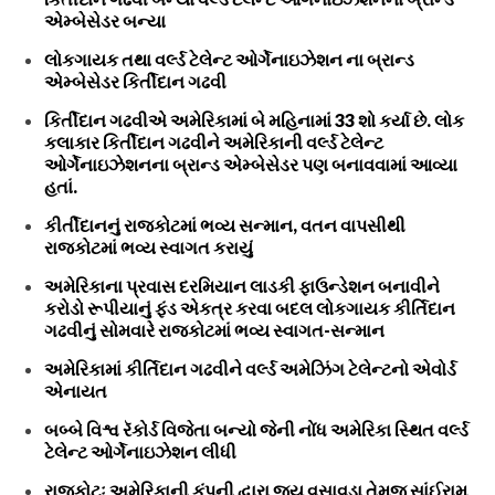
એમ્બેસેડર બન્યા
લોકગાયક તથા વર્લ્ડ ટેલેન્ટ ઓર્ગેનાઇઝેશન ના બ્રાન્ડ
એમ્બેસેડર કિર્તીદાન ગઢવી
કિર્તીદાન ગઢવીએ અમેરિકામાં બે મહિનામાં 33 શો કર્યા છે. લોક
કલાકાર કિર્તીદાન ગઢવીને અમેરિકાની વર્લ્ડ ટેલેન્ટ
ઓર્ગેનાઇઝેશનના બ્રાન્ડ એમ્બેસેડર પણ બનાવવામાં આવ્યા
હતાં.
કીર્તીદાનનું રાજકોટમાં ભવ્ય સન્માન, વતન વાપસીથી
રાજકોટમાં ભવ્ય સ્વાગત કરાયું
અમેરિકાના પ્રવાસ દરમિયાન લાડકી ફાઉન્ડેશન બનાવીને
કરોડો રૂપીયાનું ફંડ એકત્ર કરવા બદલ લોકગાયક કીર્તિદાન
ગઢવીનું સોમવારે રાજકોટમાં ભવ્ય સ્વાગત-સન્માન
અમેરિકામાં કીર્તિદાન ગઢવીને વર્લ્ડ અમેઝિંગ ટેલેન્ટનો એવોર્ડ
એનાયત
બબ્બે વિશ્વ રૅકોર્ડ વિજેતા બન્યો જેની નોંધ અમેરિકા સ્થિત વર્લ્ડ
ટેલેન્ટ ઓર્ગેનાઇઝેશન લીધી
રાજકોટઃ અમેરિકાની કંપની દ્વારા જય વસાવડા તેમજ સાંઈરામ