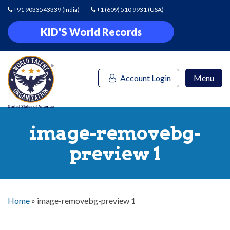
+91 9033543339
(India)
+1 (609) 510 9931
(USA)
KID'S World Records
Account Login
Menu
image-removebg-
preview 1
Home
»
image-removebg-preview 1