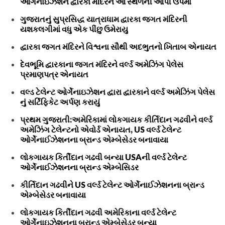
ઓર્ગેનાઇઝેશને દ્વારકા મંદિરને આ સ્થળની આપી ઉપમા
ગુજરાતનું સુપ્રસિદ્ધ યાત્રાધામ દ્વારકા જગત મંદિરની
યશકલગીમાં વધુ એક પીંછુ ઉમેરાયુ
દ્વારકા જગત મંદિરને વિશ્વના સૌથી અદભુતનો ખિતાબ એનાયત
દેવભૂમિ દ્વારકાના જગત મંદિરને વર્લ્ડ અમેઝિંગ પેલેસ
પ્રમાણપત્ર એનાયત
વલ્ડ ટેલેન્ટ ઓર્ગેનાઇઝેશન દ્વારા દ્વારકાને વર્લ્ડ અમેઝિંગ પેલેસ
નું સર્ટિફિકેટ અર્પણ કરાયું
પ્રથમ ગુજરાતી:અમેરિકામાં લોકગાયક કીર્તિદાન ગઢવીને વર્લ્ડ
અમેઝિંગ ટેલેન્ટનો એવોર્ડ એનાયત, US વર્લ્ડ ટેલેન્ટ
ઓર્ગેનાઈઝેશનના બ્રાન્ડ એમ્બેસેડર બનાવાયા
લોકગાયક કિર્તીદાન ગઢવી બન્યા USAની વર્લ્ડ ટેલેન્ટ
ઓર્ગેનાઈઝેશનના બ્રાન્ડ એમ્બેસિડર
કીર્તિદાન ગઢવીને US વર્લ્ડ ટેલેન્ટ ઓર્ગેનાઈઝેશનના બ્રાન્ડ
એમ્બેસેડર બનાવાયા
લોકગાયક કિર્તીદાન ગઢવી અમેરિકાના વર્લ્ડ ટેલેન્ટ
ઓર્ગેનાઇઝેશનના બ્રાન્ડ એમ્બેસેડર બન્યા