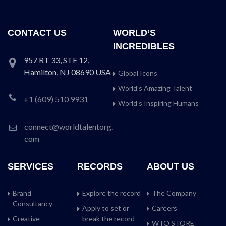
CONTACT US
WORLD’S
INCREDIBLES
957 RT 33, STE 12,
Hamilton, NJ 08690 USA
Global Icons
World’s Amazing Talent
+1 (609) 510 9931
World’s Inspiring Humans
connect@worldtalentorg.
com
SERVICES
RECORDS
ABOUT US
Brand
Explore the record
The Company
Consultancy
Apply to set or
Careers
Creative
break the record
WTO STORE