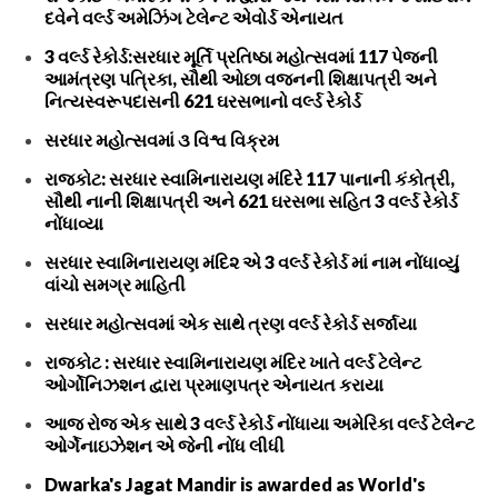
દવેને વર્લ્ડ અમેઝિંગ ટેલેન્ટ એવોર્ડ એનાયત
3 વર્લ્ડ રેકોર્ડ:સરધાર મૂર્તિ પ્રતિષ્ઠા મહોત્સવમાં 117 પેજની
આમંત્રણ પત્રિકા, સૌથી ઓછા વજનની શિક્ષાપત્રી અને
નિત્યસ્વરૂપદાસની 621 ઘરસભાનો વર્લ્ડ રેકોર્ડ
સરધાર મહોત્સવમાં ૩ વિશ્વ વિક્રમ
રાજકોટ: સરધાર સ્વામિનારાયણ મંદિરે 117 પાનાની કંકોત્રી,
સૌથી નાની શિક્ષાપત્રી અને 621 ઘરસભા સહિત 3 વર્લ્ડ રેકોર્ડ
નોંધાવ્યા
સરધાર સ્વામિનારાયણ મંદિ૨ એ 3 વર્લ્ડ રેકોર્ડ માં નામ નોંધાવ્યું
વાંચો સમગ્ર માહિતી
સરધાર મહોત્સવમાં એક સાથે ત્રણ વર્લ્ડ રેકોર્ડ સર્જાયા
રાજકોટ : સરધાર સ્વામિનારાયણ મંદિર ખાતે વર્લ્ડ ટેલેન્ટ
ઓર્ગોનિઝશન દ્વારા પ્રમાણપત્ર એનાયત કરાયા
આજ રોજ એક સાથે 3 વર્લ્ડ રેકોર્ડ નોંધાયા અમેરિકા વર્લ્ડ ટેલેન્ટ
ઓર્ગેનાઇઝેશન એ જેની નોંધ લીધી
Dwarka's Jagat Mandir is awarded as World's