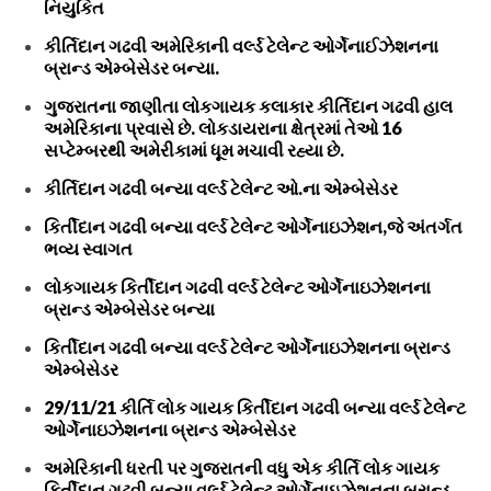
નિયુકિત
કીર્તિદાન ગઢવી અમેરિકાની વર્લ્ડ ટેલેન્ટ ઓર્ગેનાઈઝેશનના
બ્રાન્ડ એમ્બેસેડર બન્યા.
ગુજરાતના જાણીતા લોકગાયક કલાકાર કીર્તિદાન ગઢવી હાલ
અમેરિકાના પ્રવાસે છે. લોકડાયરાના ક્ષેત્રમાં તેઓ 16
સપ્ટેમ્બરથી અમેરીકામાં ધૂમ મચાવી રહ્યા છે.
કીર્તિદાન ગઢવી બન્યા વર્લ્ડ ટેલેન્ટ ઓ.ના એમ્બેસેડર
કિર્તીદાન ગઢવી બન્યા વર્લ્ડ ટેલેન્ટ ઓર્ગેનાઇઝેશન,જે અંતર્ગત
ભવ્ય સ્વાગત
લોકગાયક કિર્તીદાન ગઢવી વર્લ્ડ ટેલેન્ટ ઓર્ગેનાઇઝેશનના
બ્રાન્ડ એમ્બેસેડર બન્યા
કિર્તીદાન ગઢવી બન્યા વર્લ્ડ ટેલેન્ટ ઓર્ગેનાઇઝેશનના બ્રાન્ડ
એમ્બેસેડર
29/11/21 કીર્તિ લોક ગાયક કિર્તીદાન ગઢવી બન્યા વર્લ્ડ ટેલેન્ટ
ઓર્ગેનાઇઝેશનના બ્રાન્ડ એમ્બેસેડર
અમેરિકાની ધરતી પર ગુજરાતની વધુ એક કીર્તિ લોક ગાયક
કિર્તીદાન ગઢવી બન્યા વર્લ્ડ ટેલેન્ટ ઓર્ગેનાઇઝેશનના બ્રાન્ડ