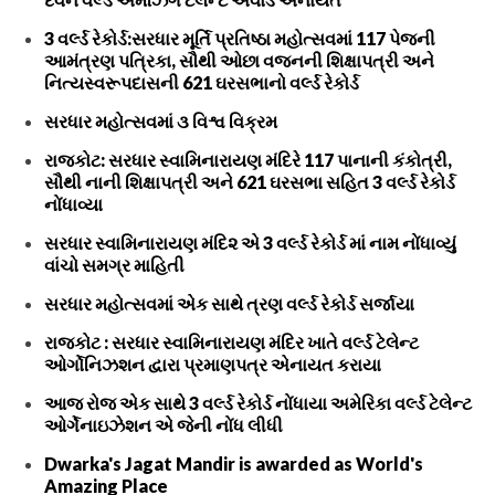
3 વર્લ્ડ રેકોર્ડ:સરધાર મૂર્તિ પ્રતિષ્ઠા મહોત્સવમાં 117 પેજની
આમંત્રણ પત્રિકા, સૌથી ઓછા વજનની શિક્ષાપત્રી અને
નિત્યસ્વરૂપદાસની 621 ઘરસભાનો વર્લ્ડ રેકોર્ડ
સરધાર મહોત્સવમાં ૩ વિશ્વ વિક્રમ
રાજકોટ: સરધાર સ્વામિનારાયણ મંદિરે 117 પાનાની કંકોત્રી,
સૌથી નાની શિક્ષાપત્રી અને 621 ઘરસભા સહિત 3 વર્લ્ડ રેકોર્ડ
નોંધાવ્યા
સરધાર સ્વામિનારાયણ મંદિ૨ એ 3 વર્લ્ડ રેકોર્ડ માં નામ નોંધાવ્યું
વાંચો સમગ્ર માહિતી
સરધાર મહોત્સવમાં એક સાથે ત્રણ વર્લ્ડ રેકોર્ડ સર્જાયા
રાજકોટ : સરધાર સ્વામિનારાયણ મંદિર ખાતે વર્લ્ડ ટેલેન્ટ
ઓર્ગોનિઝશન દ્વારા પ્રમાણપત્ર એનાયત કરાયા
આજ રોજ એક સાથે 3 વર્લ્ડ રેકોર્ડ નોંધાયા અમેરિકા વર્લ્ડ ટેલેન્ટ
ઓર્ગેનાઇઝેશન એ જેની નોંધ લીધી
Dwarka's Jagat Mandir is awarded as World's
Amazing Place