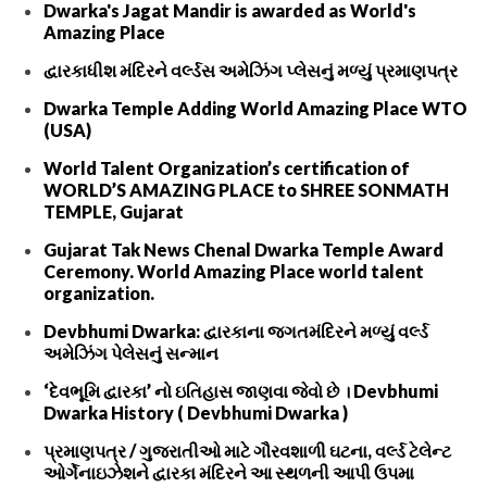
Dwarka's Jagat Mandir is awarded as World's
Amazing Place
દ્વારકાધીશ મંદિરને વર્લ્ડસ અમેઝિંગ પ્લેસનું મળ્યું પ્રમાણપત્ર
Dwarka Temple Adding World Amazing Place WTO
(USA)
World Talent Organization’s certification of
WORLD’S AMAZING PLACE to SHREE SONMATH
TEMPLE, Gujarat
Gujarat Tak News Chenal Dwarka Temple Award
Ceremony. World Amazing Place world talent
organization.
Devbhumi Dwarka: દ્વારકાના જગતમંદિરને મળ્યું વર્લ્ડ
અમેઝિંગ પેલેસનું સન્માન
‘દેવભૂમિ દ્વારકા’ નો ઇતિહાસ જાણવા જેવો છે । Devbhumi
Dwarka History ( Devbhumi Dwarka )
પ્રમાણપત્ર / ગુજરાતીઓ માટે ગૌરવશાળી ઘટના, વર્લ્ડ ટેલેન્ટ
ઓર્ગેનાઇઝેશને દ્વારકા મંદિરને આ સ્થળની આપી ઉપમા