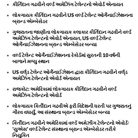
કીર્તિદાન ગઢવીને વર્લ્ડ અમેઝિંગ ટેલેન્ટનો એવોર્ડ એનાયત
લોકગાયક કીર્તિદાન ગઢવીને US વર્લ્ડ ટેલેન્ટ ઓર્ગેનાઈઝેશનના
બ્રાન્ડ એમ્બેસેડર
ગુજરાતના જાણીતા લોકગાયક કલાકાર કીર્તિદાન ગઢવીને વર્લ્ડ
અમેઝિંગ ટેલેન્ટનો એવોર્ડ એનાયત, US વર્લ્ડ ટેલેન્ટ
ઓર્ગેનાઈઝેશનના બ્રાન્ડ એમ્બેસેડર બન્યા
વર્લ્ડ ટેલેન્ટ ઓર્ગેનાઈઝેશનના રેકોર્ડમાં સુરતની 10 વર્ષની
બાળાને મળ્યુ સ્થાન
US વર્લ્‌ડ ટેલેન્ટ ઓર્ગેનાઈઝેશન દ્વારા કીર્તિદાન ગઢવીને વર્લ્‌ડ
અમેઝિંગ ટેલેન્ટનો એવોર્ડ એનાયત
રાજકોટ: અમેરિકામાં લોકગાયક કીર્તિદાન ગઢવીને વર્લ્ડ
અમેઝિંગ ટેલેન્ટનો એવોર્ડ
લોકગાયક કિર્તીદાન ગઢવીએ ફરી વિદેશની ધરતી પર ગુજરાતનું
ગૌરવ વધાર્યું, આ સંસ્થાના બ્રાન્ડ એમ્બેસેડર બન્યા
કિર્તીદાન ગઢવીને અમેરિકામાં વર્લ્ડ અમેઝીંગ ટેલેન્ટનો એવોર્ડઃ
'યુએસ' વર્લ્ડ ટેલેન્ટ સંસ્થાના બ્રાન્ડ એમ્બેસેડર તરીકે
નિયુકિત