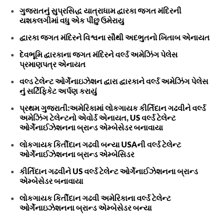
ગુજરાતનું સુપ્રસિદ્ધ યાત્રાધામ દ્વારકા જગત મંદિરની
યશકલગીમાં વધુ એક પીંછુ ઉમેરાયુ
દ્વારકા જગત મંદિરને વિશ્વના સૌથી અદભુતનો ખિતાબ એનાયત
દેવભૂમિ દ્વારકાના જગત મંદિરને વર્લ્ડ અમેઝિંગ પેલેસ
પ્રમાણપત્ર એનાયત
વલ્ડ ટેલેન્ટ ઓર્ગેનાઇઝેશન દ્વારા દ્વારકાને વર્લ્ડ અમેઝિંગ પેલેસ
નું સર્ટિફિકેટ અર્પણ કરાયું
પ્રથમ ગુજરાતી:અમેરિકામાં લોકગાયક કીર્તિદાન ગઢવીને વર્લ્ડ
અમેઝિંગ ટેલેન્ટનો એવોર્ડ એનાયત, US વર્લ્ડ ટેલેન્ટ
ઓર્ગેનાઈઝેશનના બ્રાન્ડ એમ્બેસેડર બનાવાયા
લોકગાયક કિર્તીદાન ગઢવી બન્યા USAની વર્લ્ડ ટેલેન્ટ
ઓર્ગેનાઈઝેશનના બ્રાન્ડ એમ્બેસિડર
કીર્તિદાન ગઢવીને US વર્લ્ડ ટેલેન્ટ ઓર્ગેનાઈઝેશનના બ્રાન્ડ
એમ્બેસેડર બનાવાયા
લોકગાયક કિર્તીદાન ગઢવી અમેરિકાના વર્લ્ડ ટેલેન્ટ
ઓર્ગેનાઇઝેશનના બ્રાન્ડ એમ્બેસેડર બન્યા