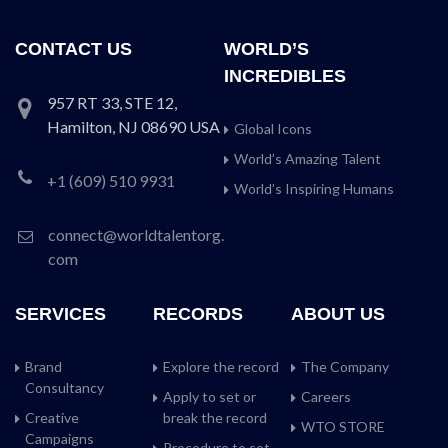
CONTACT US
WORLD’S
INCREDIBLES
957 RT 33, STE 12,
Hamilton, NJ 08690 USA
Global Icons
World’s Amazing Talent
+1 (609) 510 9931
World’s Inspiring Humans
connect@worldtalentorg.
com
SERVICES
RECORDS
ABOUT US
Brand
Explore the record
The Company
Consultancy
Apply to set or
Careers
Creative
break the record
WTO STORE
Campaigns
Procedure to set