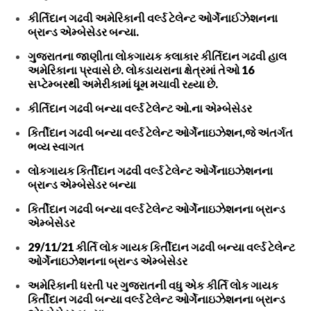
કીર્તિદાન ગઢવી અમેરિકાની વર્લ્ડ ટેલેન્ટ ઓર્ગેનાઈઝેશનના
બ્રાન્ડ એમ્બેસેડર બન્યા.
ગુજરાતના જાણીતા લોકગાયક કલાકાર કીર્તિદાન ગઢવી હાલ
અમેરિકાના પ્રવાસે છે. લોકડાયરાના ક્ષેત્રમાં તેઓ 16
સપ્ટેમ્બરથી અમેરીકામાં ધૂમ મચાવી રહ્યા છે.
કીર્તિદાન ગઢવી બન્યા વર્લ્ડ ટેલેન્ટ ઓ.ના એમ્બેસેડર
કિર્તીદાન ગઢવી બન્યા વર્લ્ડ ટેલેન્ટ ઓર્ગેનાઇઝેશન,જે અંતર્ગત
ભવ્ય સ્વાગત
લોકગાયક કિર્તીદાન ગઢવી વર્લ્ડ ટેલેન્ટ ઓર્ગેનાઇઝેશનના
બ્રાન્ડ એમ્બેસેડર બન્યા
કિર્તીદાન ગઢવી બન્યા વર્લ્ડ ટેલેન્ટ ઓર્ગેનાઇઝેશનના બ્રાન્ડ
એમ્બેસેડર
29/11/21 કીર્તિ લોક ગાયક કિર્તીદાન ગઢવી બન્યા વર્લ્ડ ટેલેન્ટ
ઓર્ગેનાઇઝેશનના બ્રાન્ડ એમ્બેસેડર
અમેરિકાની ધરતી પર ગુજરાતની વધુ એક કીર્તિ લોક ગાયક
કિર્તીદાન ગઢવી બન્યા વર્લ્ડ ટેલેન્ટ ઓર્ગેનાઇઝેશનના બ્રાન્ડ