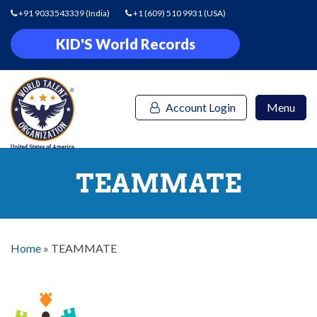
+91 9033543339
(India)
+1 (609) 510 9931
(USA)
KID'S World Records
Account Login
Menu
TEAMMATE
Home
»
TEAMMATE