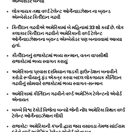
એમ્બેસેડર બન્યા
લોકગાયક તથા વર્લ્ડ ટેલેન્ટ ઓર્ગેનાઇઝેશન ના બ્રાન્ડ
એમ્બેસેડર કિર્તીદાન ગઢવી
કિર્તીદાન ગઢવીએ અમેરિકામાં બે મહિનામાં 33 શો કર્યા છે. લોક
કલાકાર કિર્તીદાન ગઢવીને અમેરિકાની વર્લ્ડ ટેલેન્ટ
ઓર્ગેનાઇઝેશનના બ્રાન્ડ એમ્બેસેડર પણ બનાવવામાં આવ્યા
હતાં.
કીર્તીદાનનું રાજકોટમાં ભવ્ય સન્માન, વતન વાપસીથી
રાજકોટમાં ભવ્ય સ્વાગત કરાયું
અમેરિકાના પ્રવાસ દરમિયાન લાડકી ફાઉન્ડેશન બનાવીને
કરોડો રૂપીયાનું ફંડ એકત્ર કરવા બદલ લોકગાયક કીર્તિદાન
ગઢવીનું સોમવારે રાજકોટમાં ભવ્ય સ્વાગત-સન્માન
અમેરિકામાં કીર્તિદાન ગઢવીને વર્લ્ડ અમેઝિંગ ટેલેન્ટનો એવોર્ડ
એનાયત
બબ્બે વિશ્વ રૅકોર્ડ વિજેતા બન્યો જેની નોંધ અમેરિકા સ્થિત વર્લ્ડ
ટેલેન્ટ ઓર્ગેનાઇઝેશન લીધી
રાજકોટઃ અમેરિકાની કંપની દ્વારા જય વસાવડા તેમજ સાંઈરામ
દવેને વર્લ્ડ અમેઝિંગ ટેલેન્ટ એવોર્ડ એનાયત