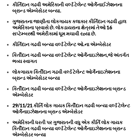
કીર્તિદાન ગઢવી અમેરિકાની વર્લ્ડ ટેલેન્ટ ઓર્ગેનાઈઝેશનના
બ્રાન્ડ એમ્બેસેડર બન્યા.
ગુજરાતના જાણીતા લોકગાયક કલાકાર કીર્તિદાન ગઢવી હાલ
અમેરિકાના પ્રવાસે છે. લોકડાયરાના ક્ષેત્રમાં તેઓ 16
સપ્ટેમ્બરથી અમેરીકામાં ધૂમ મચાવી રહ્યા છે.
કીર્તિદાન ગઢવી બન્યા વર્લ્ડ ટેલેન્ટ ઓ.ના એમ્બેસેડર
કિર્તીદાન ગઢવી બન્યા વર્લ્ડ ટેલેન્ટ ઓર્ગેનાઇઝેશન,જે અંતર્ગત
ભવ્ય સ્વાગત
લોકગાયક કિર્તીદાન ગઢવી વર્લ્ડ ટેલેન્ટ ઓર્ગેનાઇઝેશનના
બ્રાન્ડ એમ્બેસેડર બન્યા
કિર્તીદાન ગઢવી બન્યા વર્લ્ડ ટેલેન્ટ ઓર્ગેનાઇઝેશનના બ્રાન્ડ
એમ્બેસેડર
29/11/21 કીર્તિ લોક ગાયક કિર્તીદાન ગઢવી બન્યા વર્લ્ડ ટેલેન્ટ
ઓર્ગેનાઇઝેશનના બ્રાન્ડ એમ્બેસેડર
અમેરિકાની ધરતી પર ગુજરાતની વધુ એક કીર્તિ લોક ગાયક
કિર્તીદાન ગઢવી બન્યા વર્લ્ડ ટેલેન્ટ ઓર્ગેનાઇઝેશનના બ્રાન્ડ
એમ્બેસેડર બન્યા