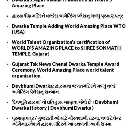
Amazing Place
દ્વારકાધીશ મંદિરને વર્લ્ડસ અમેઝિંગ પ્લેસનું મળ્યું પ્રમાણપત્ર
Dwarka Temple Adding World Amazing Place WTO
(USA)
World Talent Organization’s certification of
WORLD’S AMAZING PLACE to SHREE SONMATH
TEMPLE, Gujarat
Gujarat Tak News Chenal Dwarka Temple Award
Ceremony. World Amazing Place world talent
organization.
Devbhumi Dwarka: દ્વારકાના જગતમંદિરને મળ્યું વર્લ્ડ
અમેઝિંગ પેલેસનું સન્માન
‘દેવભૂમિ દ્વારકા’ નો ઇતિહાસ જાણવા જેવો છે । Devbhumi
Dwarka History ( Devbhumi Dwarka )
પ્રમાણપત્ર / ગુજરાતીઓ માટે ગૌરવશાળી ઘટના, વર્લ્ડ ટેલેન્ટ
ઓર્ગેનાઇઝેશને દ્વારકા મંદિરને આ સ્થળની આપી ઉપમા