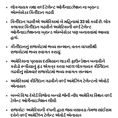
લોકગાયક તથા વર્લ્ડ ટેલેન્ટ ઓર્ગેનાઇઝેશન ના બ્રાન્ડ
એમ્બેસેડર કિર્તીદાન ગઢવી
કિર્તીદાન ગઢવીએ અમેરિકામાં બે મહિનામાં 33 શો કર્યા છે. લોક
કલાકાર કિર્તીદાન ગઢવીને અમેરિકાની વર્લ્ડ ટેલેન્ટ
ઓર્ગેનાઇઝેશનના બ્રાન્ડ એમ્બેસેડર પણ બનાવવામાં આવ્યા
હતાં.
કીર્તીદાનનું રાજકોટમાં ભવ્ય સન્માન, વતન વાપસીથી
રાજકોટમાં ભવ્ય સ્વાગત કરાયું
અમેરિકાના પ્રવાસ દરમિયાન લાડકી ફાઉન્ડેશન બનાવીને
કરોડો રૂપીયાનું ફંડ એકત્ર કરવા બદલ લોકગાયક કીર્તિદાન
ગઢવીનું સોમવારે રાજકોટમાં ભવ્ય સ્વાગત-સન્માન
અમેરિકામાં કીર્તિદાન ગઢવીને વર્લ્ડ અમેઝિંગ ટેલેન્ટનો એવોર્ડ
એનાયત
બબ્બે વિશ્વ રૅકોર્ડ વિજેતા બન્યો જેની નોંધ અમેરિકા સ્થિત વર્લ્ડ
ટેલેન્ટ ઓર્ગેનાઇઝેશન લીધી
રાજકોટઃ અમેરિકાની કંપની દ્વારા જય વસાવડા તેમજ સાંઈરામ
દવેને વર્લ્ડ અમેઝિંગ ટેલેન્ટ એવોર્ડ એનાયત