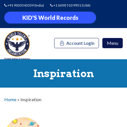
+91 9033543339
(India)
+1 (609) 510 9931
(USA)
KID'S World Records
Account Login
Menu
Inspiration
Home
»
Inspiration