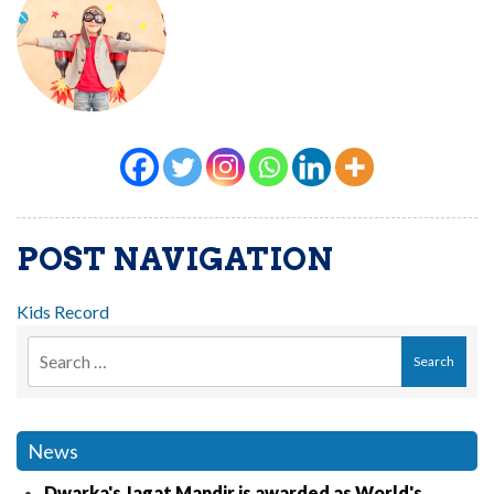
POST NAVIGATION
Kids Record
News
Dwarka's Jagat Mandir is awarded as World's