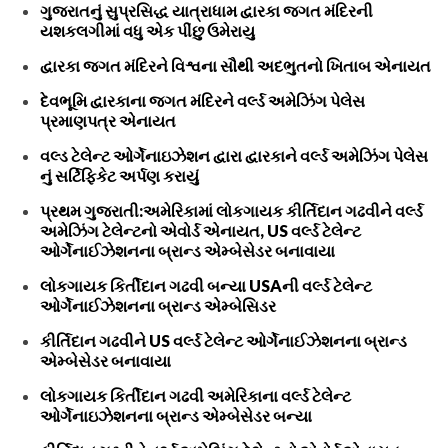
ગુજરાતનું સુપ્રસિદ્ધ યાત્રાધામ દ્વારકા જગત મંદિરની
યશકલગીમાં વધુ એક પીંછુ ઉમેરાયુ
દ્વારકા જગત મંદિરને વિશ્વના સૌથી અદભુતનો ખિતાબ એનાયત
દેવભૂમિ દ્વારકાના જગત મંદિરને વર્લ્ડ અમેઝિંગ પેલેસ
પ્રમાણપત્ર એનાયત
વલ્ડ ટેલેન્ટ ઓર્ગેનાઇઝેશન દ્વારા દ્વારકાને વર્લ્ડ અમેઝિંગ પેલેસ
નું સર્ટિફિકેટ અર્પણ કરાયું
પ્રથમ ગુજરાતી:અમેરિકામાં લોકગાયક કીર્તિદાન ગઢવીને વર્લ્ડ
અમેઝિંગ ટેલેન્ટનો એવોર્ડ એનાયત, US વર્લ્ડ ટેલેન્ટ
ઓર્ગેનાઈઝેશનના બ્રાન્ડ એમ્બેસેડર બનાવાયા
લોકગાયક કિર્તીદાન ગઢવી બન્યા USAની વર્લ્ડ ટેલેન્ટ
ઓર્ગેનાઈઝેશનના બ્રાન્ડ એમ્બેસિડર
કીર્તિદાન ગઢવીને US વર્લ્ડ ટેલેન્ટ ઓર્ગેનાઈઝેશનના બ્રાન્ડ
એમ્બેસેડર બનાવાયા
લોકગાયક કિર્તીદાન ગઢવી અમેરિકાના વર્લ્ડ ટેલેન્ટ
ઓર્ગેનાઇઝેશનના બ્રાન્ડ એમ્બેસેડર બન્યા