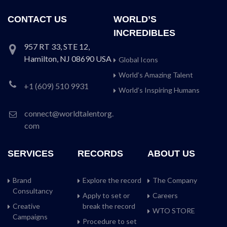
CONTACT US
WORLD’S
INCREDIBLES
957 RT 33, STE 12,
Hamilton, NJ 08690 USA
Global Icons
World’s Amazing Talent
+1 (609) 510 9931
World’s Inspiring Humans
connect@worldtalentorg.
com
SERVICES
RECORDS
ABOUT US
Brand
Explore the record
The Company
Consultancy
Apply to set or
Careers
Creative
break the record
WTO STORE
Campaigns
Procedure to set