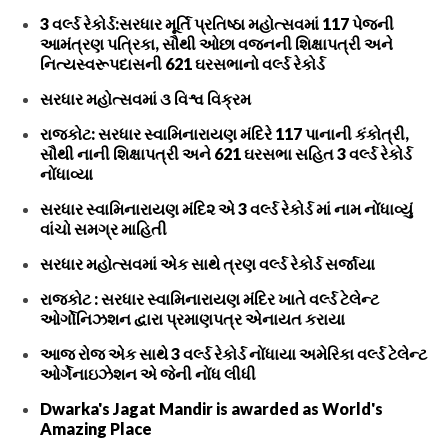
3 વર્લ્ડ રેકોર્ડ:સરધાર મૂર્તિ પ્રતિષ્ઠા મહોત્સવમાં 117 પેજની
આમંત્રણ પત્રિકા, સૌથી ઓછા વજનની શિક્ષાપત્રી અને
નિત્યસ્વરૂપદાસની 621 ઘરસભાનો વર્લ્ડ રેકોર્ડ
સરધાર મહોત્સવમાં ૩ વિશ્વ વિક્રમ
રાજકોટ: સરધાર સ્વામિનારાયણ મંદિરે 117 પાનાની કંકોત્રી,
સૌથી નાની શિક્ષાપત્રી અને 621 ઘરસભા સહિત 3 વર્લ્ડ રેકોર્ડ
નોંધાવ્યા
સરધાર સ્વામિનારાયણ મંદિ૨ એ 3 વર્લ્ડ રેકોર્ડ માં નામ નોંધાવ્યું
વાંચો સમગ્ર માહિતી
સરધાર મહોત્સવમાં એક સાથે ત્રણ વર્લ્ડ રેકોર્ડ સર્જાયા
રાજકોટ : સરધાર સ્વામિનારાયણ મંદિર ખાતે વર્લ્ડ ટેલેન્ટ
ઓર્ગોનિઝશન દ્વારા પ્રમાણપત્ર એનાયત કરાયા
આજ રોજ એક સાથે 3 વર્લ્ડ રેકોર્ડ નોંધાયા અમેરિકા વર્લ્ડ ટેલેન્ટ
ઓર્ગેનાઇઝેશન એ જેની નોંધ લીધી
Dwarka's Jagat Mandir is awarded as World's
Amazing Place