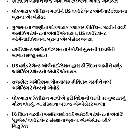
કીર્તિદાન ગઢવીને વર્લ્ડ અમેઝિંગ ટેલેન્ટનો એવોર્ડ એનાયત
લોકગાયક કીર્તિદાન ગઢવીને US વર્લ્ડ ટેલેન્ટ ઓર્ગેનાઈઝેશનના
બ્રાન્ડ એમ્બેસેડર
ગુજરાતના જાણીતા લોકગાયક કલાકાર કીર્તિદાન ગઢવીને વર્લ્ડ
અમેઝિંગ ટેલેન્ટનો એવોર્ડ એનાયત, US વર્લ્ડ ટેલેન્ટ
ઓર્ગેનાઈઝેશનના બ્રાન્ડ એમ્બેસેડર બન્યા
વર્લ્ડ ટેલેન્ટ ઓર્ગેનાઈઝેશનના રેકોર્ડમાં સુરતની 10 વર્ષની
બાળાને મળ્યુ સ્થાન
US વર્લ્‌ડ ટેલેન્ટ ઓર્ગેનાઈઝેશન દ્વારા કીર્તિદાન ગઢવીને વર્લ્‌ડ
અમેઝિંગ ટેલેન્ટનો એવોર્ડ એનાયત
રાજકોટ: અમેરિકામાં લોકગાયક કીર્તિદાન ગઢવીને વર્લ્ડ
અમેઝિંગ ટેલેન્ટનો એવોર્ડ
લોકગાયક કિર્તીદાન ગઢવીએ ફરી વિદેશની ધરતી પર ગુજરાતનું
ગૌરવ વધાર્યું, આ સંસ્થાના બ્રાન્ડ એમ્બેસેડર બન્યા
કિર્તીદાન ગઢવીને અમેરિકામાં વર્લ્ડ અમેઝીંગ ટેલેન્ટનો એવોર્ડઃ
'યુએસ' વર્લ્ડ ટેલેન્ટ સંસ્થાના બ્રાન્ડ એમ્બેસેડર તરીકે
નિયુકિત