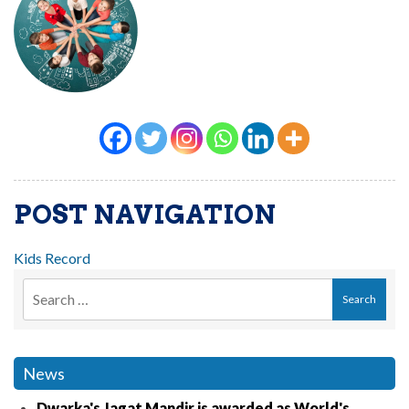
POST NAVIGATION
Kids Record
News
Dwarka's Jagat Mandir is awarded as World's