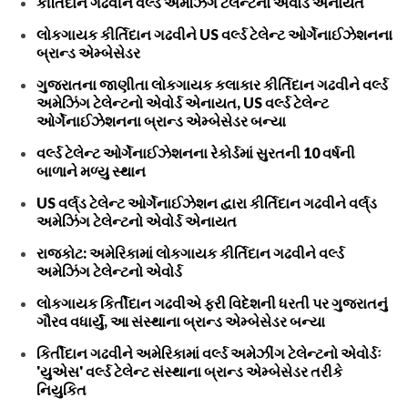
કીર્તિદાન ગઢવીને વર્લ્ડ અમેઝિંગ ટેલેન્ટનો એવોર્ડ એનાયત
લોકગાયક કીર્તિદાન ગઢવીને US વર્લ્ડ ટેલેન્ટ ઓર્ગેનાઈઝેશનના
બ્રાન્ડ એમ્બેસેડર
ગુજરાતના જાણીતા લોકગાયક કલાકાર કીર્તિદાન ગઢવીને વર્લ્ડ
અમેઝિંગ ટેલેન્ટનો એવોર્ડ એનાયત, US વર્લ્ડ ટેલેન્ટ
ઓર્ગેનાઈઝેશનના બ્રાન્ડ એમ્બેસેડર બન્યા
વર્લ્ડ ટેલેન્ટ ઓર્ગેનાઈઝેશનના રેકોર્ડમાં સુરતની 10 વર્ષની
બાળાને મળ્યુ સ્થાન
US વર્લ્‌ડ ટેલેન્ટ ઓર્ગેનાઈઝેશન દ્વારા કીર્તિદાન ગઢવીને વર્લ્‌ડ
અમેઝિંગ ટેલેન્ટનો એવોર્ડ એનાયત
રાજકોટ: અમેરિકામાં લોકગાયક કીર્તિદાન ગઢવીને વર્લ્ડ
અમેઝિંગ ટેલેન્ટનો એવોર્ડ
લોકગાયક કિર્તીદાન ગઢવીએ ફરી વિદેશની ધરતી પર ગુજરાતનું
ગૌરવ વધાર્યું, આ સંસ્થાના બ્રાન્ડ એમ્બેસેડર બન્યા
કિર્તીદાન ગઢવીને અમેરિકામાં વર્લ્ડ અમેઝીંગ ટેલેન્ટનો એવોર્ડઃ
'યુએસ' વર્લ્ડ ટેલેન્ટ સંસ્થાના બ્રાન્ડ એમ્બેસેડર તરીકે
નિયુકિત