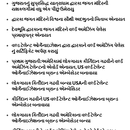
ગુજરાતનું સુપ્રસિદ્ધ યાત્રાધામ દ્વારકા જગત મંદિરની
યશકલગીમાં વધુ એક પીંછુ ઉમેરાયુ
દ્વારકા જગત મંદિરને વિશ્વના સૌથી અદભુતનો ખિતાબ એનાયત
દેવભૂમિ દ્વારકાના જગત મંદિરને વર્લ્ડ અમેઝિંગ પેલેસ
પ્રમાણપત્ર એનાયત
વલ્ડ ટેલેન્ટ ઓર્ગેનાઇઝેશન દ્વારા દ્વારકાને વર્લ્ડ અમેઝિંગ પેલેસ
નું સર્ટિફિકેટ અર્પણ કરાયું
પ્રથમ ગુજરાતી:અમેરિકામાં લોકગાયક કીર્તિદાન ગઢવીને વર્લ્ડ
અમેઝિંગ ટેલેન્ટનો એવોર્ડ એનાયત, US વર્લ્ડ ટેલેન્ટ
ઓર્ગેનાઈઝેશનના બ્રાન્ડ એમ્બેસેડર બનાવાયા
લોકગાયક કિર્તીદાન ગઢવી બન્યા USAની વર્લ્ડ ટેલેન્ટ
ઓર્ગેનાઈઝેશનના બ્રાન્ડ એમ્બેસિડર
કીર્તિદાન ગઢવીને US વર્લ્ડ ટેલેન્ટ ઓર્ગેનાઈઝેશનના બ્રાન્ડ
એમ્બેસેડર બનાવાયા
લોકગાયક કિર્તીદાન ગઢવી અમેરિકાના વર્લ્ડ ટેલેન્ટ
ઓર્ગેનાઇઝેશનના બ્રાન્ડ એમ્બેસેડર બન્યા