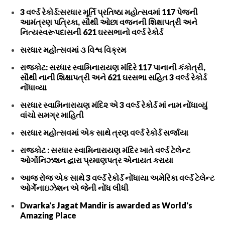
3 વર્લ્ડ રેકોર્ડ:સરધાર મૂર્તિ પ્રતિષ્ઠા મહોત્સવમાં 117 પેજની
આમંત્રણ પત્રિકા, સૌથી ઓછા વજનની શિક્ષાપત્રી અને
નિત્યસ્વરૂપદાસની 621 ઘરસભાનો વર્લ્ડ રેકોર્ડ
સરધાર મહોત્સવમાં ૩ વિશ્વ વિક્રમ
રાજકોટ: સરધાર સ્વામિનારાયણ મંદિરે 117 પાનાની કંકોત્રી,
સૌથી નાની શિક્ષાપત્રી અને 621 ઘરસભા સહિત 3 વર્લ્ડ રેકોર્ડ
નોંધાવ્યા
સરધાર સ્વામિનારાયણ મંદિ૨ એ 3 વર્લ્ડ રેકોર્ડ માં નામ નોંધાવ્યું
વાંચો સમગ્ર માહિતી
સરધાર મહોત્સવમાં એક સાથે ત્રણ વર્લ્ડ રેકોર્ડ સર્જાયા
રાજકોટ : સરધાર સ્વામિનારાયણ મંદિર ખાતે વર્લ્ડ ટેલેન્ટ
ઓર્ગોનિઝશન દ્વારા પ્રમાણપત્ર એનાયત કરાયા
આજ રોજ એક સાથે 3 વર્લ્ડ રેકોર્ડ નોંધાયા અમેરિકા વર્લ્ડ ટેલેન્ટ
ઓર્ગેનાઇઝેશન એ જેની નોંધ લીધી
Dwarka's Jagat Mandir is awarded as World's
Amazing Place