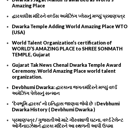
Amazing Place
દ્વારકાધીશ મંદિરને વર્લ્ડસ અમેઝિંગ પ્લેસનું મળ્યું પ્રમાણપત્ર
Dwarka Temple Adding World Amazing Place WTO
(USA)
World Talent Organization’s certification of
WORLD’S AMAZING PLACE to SHREE SONMATH
TEMPLE, Gujarat
Gujarat Tak News Chenal Dwarka Temple Award
Ceremony. World Amazing Place world talent
organization.
Devbhumi Dwarka: દ્વારકાના જગતમંદિરને મળ્યું વર્લ્ડ
અમેઝિંગ પેલેસનું સન્માન
‘દેવભૂમિ દ્વારકા’ નો ઇતિહાસ જાણવા જેવો છે । Devbhumi
Dwarka History ( Devbhumi Dwarka )
પ્રમાણપત્ર / ગુજરાતીઓ માટે ગૌરવશાળી ઘટના, વર્લ્ડ ટેલેન્ટ
ઓર્ગેનાઇઝેશને દ્વારકા મંદિરને આ સ્થળની આપી ઉપમા