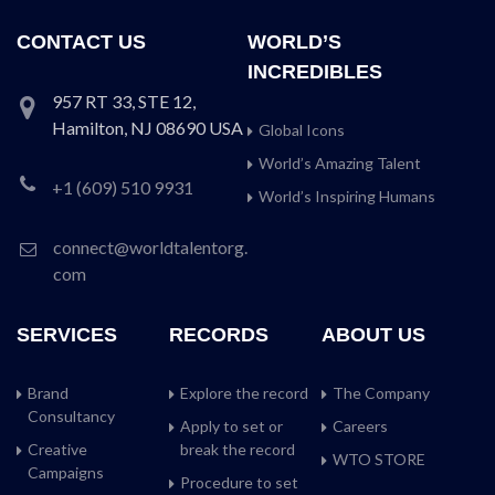
CONTACT US
WORLD’S
INCREDIBLES
957 RT 33, STE 12,
Hamilton, NJ 08690 USA
Global Icons
World’s Amazing Talent
+1 (609) 510 9931
World’s Inspiring Humans
connect@worldtalentorg.
com
SERVICES
RECORDS
ABOUT US
Brand
Explore the record
The Company
Consultancy
Apply to set or
Careers
Creative
break the record
WTO STORE
Campaigns
Procedure to set