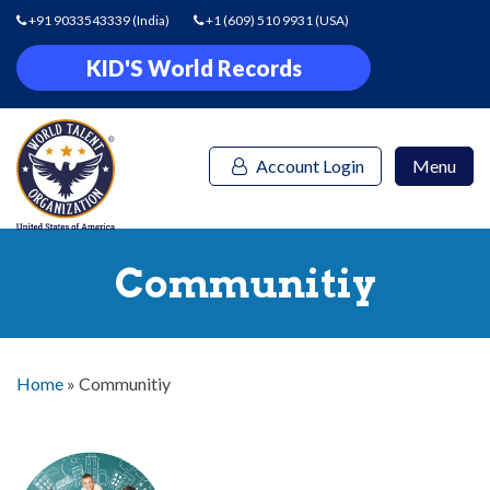
+91 9033543339
(India)
+1 (609) 510 9931
(USA)
KID'S World Records
Account Login
Menu
Communitiy
Home
»
Communitiy