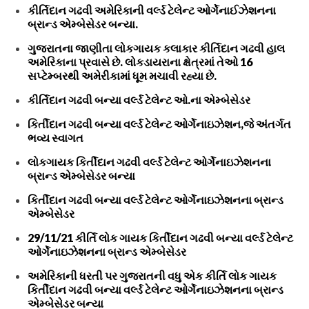
કીર્તિદાન ગઢવી અમેરિકાની વર્લ્ડ ટેલેન્ટ ઓર્ગેનાઈઝેશનના
બ્રાન્ડ એમ્બેસેડર બન્યા.
ગુજરાતના જાણીતા લોકગાયક કલાકાર કીર્તિદાન ગઢવી હાલ
અમેરિકાના પ્રવાસે છે. લોકડાયરાના ક્ષેત્રમાં તેઓ 16
સપ્ટેમ્બરથી અમેરીકામાં ધૂમ મચાવી રહ્યા છે.
કીર્તિદાન ગઢવી બન્યા વર્લ્ડ ટેલેન્ટ ઓ.ના એમ્બેસેડર
કિર્તીદાન ગઢવી બન્યા વર્લ્ડ ટેલેન્ટ ઓર્ગેનાઇઝેશન,જે અંતર્ગત
ભવ્ય સ્વાગત
લોકગાયક કિર્તીદાન ગઢવી વર્લ્ડ ટેલેન્ટ ઓર્ગેનાઇઝેશનના
બ્રાન્ડ એમ્બેસેડર બન્યા
કિર્તીદાન ગઢવી બન્યા વર્લ્ડ ટેલેન્ટ ઓર્ગેનાઇઝેશનના બ્રાન્ડ
એમ્બેસેડર
29/11/21 કીર્તિ લોક ગાયક કિર્તીદાન ગઢવી બન્યા વર્લ્ડ ટેલેન્ટ
ઓર્ગેનાઇઝેશનના બ્રાન્ડ એમ્બેસેડર
અમેરિકાની ધરતી પર ગુજરાતની વધુ એક કીર્તિ લોક ગાયક
કિર્તીદાન ગઢવી બન્યા વર્લ્ડ ટેલેન્ટ ઓર્ગેનાઇઝેશનના બ્રાન્ડ
એમ્બેસેડર બન્યા