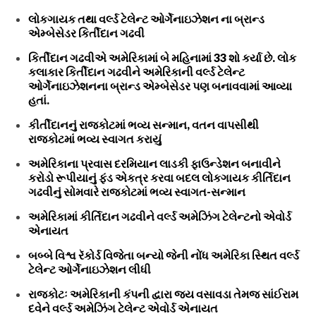
લોકગાયક તથા વર્લ્ડ ટેલેન્ટ ઓર્ગેનાઇઝેશન ના બ્રાન્ડ
એમ્બેસેડર કિર્તીદાન ગઢવી
કિર્તીદાન ગઢવીએ અમેરિકામાં બે મહિનામાં 33 શો કર્યા છે. લોક
કલાકાર કિર્તીદાન ગઢવીને અમેરિકાની વર્લ્ડ ટેલેન્ટ
ઓર્ગેનાઇઝેશનના બ્રાન્ડ એમ્બેસેડર પણ બનાવવામાં આવ્યા
હતાં.
કીર્તીદાનનું રાજકોટમાં ભવ્ય સન્માન, વતન વાપસીથી
રાજકોટમાં ભવ્ય સ્વાગત કરાયું
અમેરિકાના પ્રવાસ દરમિયાન લાડકી ફાઉન્ડેશન બનાવીને
કરોડો રૂપીયાનું ફંડ એકત્ર કરવા બદલ લોકગાયક કીર્તિદાન
ગઢવીનું સોમવારે રાજકોટમાં ભવ્ય સ્વાગત-સન્માન
અમેરિકામાં કીર્તિદાન ગઢવીને વર્લ્ડ અમેઝિંગ ટેલેન્ટનો એવોર્ડ
એનાયત
બબ્બે વિશ્વ રૅકોર્ડ વિજેતા બન્યો જેની નોંધ અમેરિકા સ્થિત વર્લ્ડ
ટેલેન્ટ ઓર્ગેનાઇઝેશન લીધી
રાજકોટઃ અમેરિકાની કંપની દ્વારા જય વસાવડા તેમજ સાંઈરામ
દવેને વર્લ્ડ અમેઝિંગ ટેલેન્ટ એવોર્ડ એનાયત