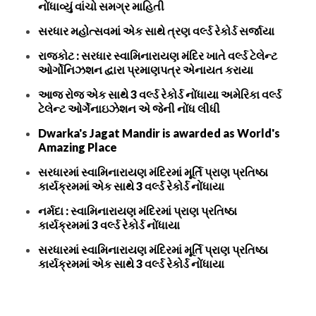
નોંધાવ્યું વાંચો સમગ્ર માહિતી
સરધાર મહોત્સવમાં એક સાથે ત્રણ વર્લ્ડ રેકોર્ડ સર્જાયા
રાજકોટ : સરધાર સ્વામિનારાયણ મંદિર ખાતે વર્લ્ડ ટેલેન્ટ
ઓર્ગોનિઝશન દ્વારા પ્રમાણપત્ર એનાયત કરાયા
આજ રોજ એક સાથે 3 વર્લ્ડ રેકોર્ડ નોંધાયા અમેરિકા વર્લ્ડ
ટેલેન્ટ ઓર્ગેનાઇઝેશન એ જેની નોંધ લીધી
Dwarka's Jagat Mandir is awarded as World's
Amazing Place
સરધારમાં સ્વામિનારાયણ મંદિરમાં મૂર્તિ પ્રાણ પ્રતિષ્ઠા
કાર્યક્રમમાં એક સાથે 3 વર્લ્ડ રેકોર્ડ નોંધાયા
નર્મદા : સ્વામિનારાયણ મંદિરમાં પ્રાણ પ્રતિષ્ઠા
કાર્યક્રમમાં 3 વર્લ્ડ રેકોર્ડ નોંધાયા
સરધારમાં સ્વામિનારાયણ મંદિરમાં મૂર્તિ પ્રાણ પ્રતિષ્ઠા
કાર્યક્રમમાં એક સાથે 3 વર્લ્ડ રેકોર્ડ નોંધાયા