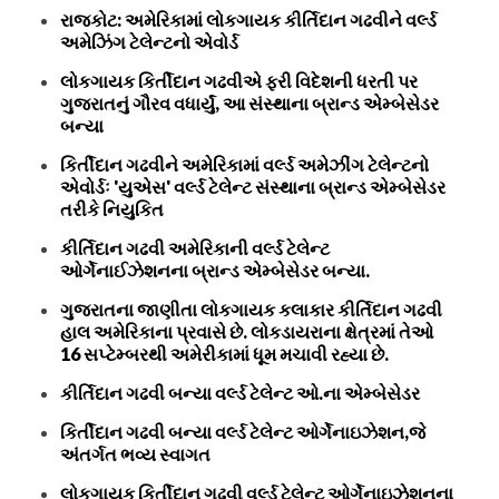
રાજકોટ: અમેરિકામાં લોકગાયક કીર્તિદાન ગઢવીને વર્લ્ડ
અમેઝિંગ ટેલેન્ટનો એવોર્ડ
લોકગાયક કિર્તીદાન ગઢવીએ ફરી વિદેશની ધરતી પર
ગુજરાતનું ગૌરવ વધાર્યું, આ સંસ્થાના બ્રાન્ડ એમ્બેસેડર
બન્યા
કિર્તીદાન ગઢવીને અમેરિકામાં વર્લ્ડ અમેઝીંગ ટેલેન્ટનો
એવોર્ડઃ 'યુએસ' વર્લ્ડ ટેલેન્ટ સંસ્થાના બ્રાન્ડ એમ્બેસેડર
તરીકે નિયુકિત
કીર્તિદાન ગઢવી અમેરિકાની વર્લ્ડ ટેલેન્ટ
ઓર્ગેનાઈઝેશનના બ્રાન્ડ એમ્બેસેડર બન્યા.
ગુજરાતના જાણીતા લોકગાયક કલાકાર કીર્તિદાન ગઢવી
હાલ અમેરિકાના પ્રવાસે છે. લોકડાયરાના ક્ષેત્રમાં તેઓ
16 સપ્ટેમ્બરથી અમેરીકામાં ધૂમ મચાવી રહ્યા છે.
કીર્તિદાન ગઢવી બન્યા વર્લ્ડ ટેલેન્ટ ઓ.ના એમ્બેસેડર
કિર્તીદાન ગઢવી બન્યા વર્લ્ડ ટેલેન્ટ ઓર્ગેનાઇઝેશન,જે
અંતર્ગત ભવ્ય સ્વાગત
લોકગાયક કિર્તીદાન ગઢવી વર્લ્ડ ટેલેન્ટ ઓર્ગેનાઇઝેશનના