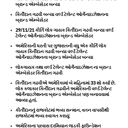
બ્રાન્ડ એમ્બેસેડર બન્યા
કિર્તીદાન ગઢવી બન્યા વર્લ્ડ ટેલેન્ટ ઓર્ગેનાઇઝેશનના
બ્રાન્ડ એમ્બેસેડર
29/11/21 કીર્તિ લોક ગાયક કિર્તીદાન ગઢવી બન્યા વર્લ્ડ
ટેલેન્ટ ઓર્ગેનાઇઝેશનના બ્રાન્ડ એમ્બેસેડર
અમેરિકાની ધરતી પર ગુજરાતની વધુ એક કીર્તિ લોક
ગાયક કિર્તીદાન ગઢવી બન્યા વર્લ્ડ ટેલેન્ટ
ઓર્ગેનાઇઝેશનના બ્રાન્ડ એમ્બેસેડર બન્યા
લોકગાયક તથા વર્લ્ડ ટેલેન્ટ ઓર્ગેનાઇઝેશન ના બ્રાન્ડ
એમ્બેસેડર કિર્તીદાન ગઢવી
કિર્તીદાન ગઢવીએ અમેરિકામાં બે મહિનામાં 33 શો કર્યા છે.
લોક કલાકાર કિર્તીદાન ગઢવીને અમેરિકાની વર્લ્ડ ટેલેન્ટ
ઓર્ગેનાઇઝેશનના બ્રાન્ડ એમ્બેસેડર પણ બનાવવામાં
આવ્યા હતાં.
કીર્તીદાનનું રાજકોટમાં ભવ્ય સન્માન, વતન વાપસીથી
રાજકોટમાં ભવ્ય સ્વાગત કરાયું
અમેરિકાના પ્રવાસ દરમિયાન લાડકી ફાઉન્ડેશન