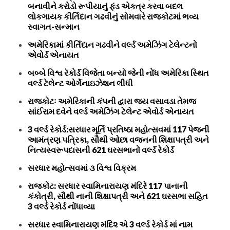
બનાવીને કરોડો રૂપીયાનું ફંડ એકત્ર કરવા બદલ
લોકગાયક કીર્તિદાન ગઢવીનું સોમવારે રાજકોટમાં ભવ્ય
સ્વાગત-સન્માન
અમેરિકામાં કીર્તિદાન ગઢવીને વર્લ્ડ અમેઝિંગ ટેલેન્ટનો
એવોર્ડ એનાયત
બબ્બે વિશ્વ રૅકોર્ડ વિજેતા બન્યો જેની નોંધ અમેરિકા સ્થિત
વર્લ્ડ ટેલેન્ટ ઓર્ગેનાઇઝેશન લીધી
રાજકોટઃ અમેરિકાની કંપની દ્વારા જય વસાવડા તેમજ
સાંઈરામ દવેને વર્લ્ડ અમેઝિંગ ટેલેન્ટ એવોર્ડ એનાયત
3 વર્લ્ડ રેકોર્ડ:સરધાર મૂર્તિ પ્રતિષ્ઠા મહોત્સવમાં 117 પેજની
આમંત્રણ પત્રિકા, સૌથી ઓછા વજનની શિક્ષાપત્રી અને
નિત્યસ્વરૂપદાસની 621 ઘરસભાનો વર્લ્ડ રેકોર્ડ
સરધાર મહોત્સવમાં ૩ વિશ્વ વિક્રમ
રાજકોટ: સરધાર સ્વામિનારાયણ મંદિરે 117 પાનાની
કંકોત્રી, સૌથી નાની શિક્ષાપત્રી અને 621 ઘરસભા સહિત
3 વર્લ્ડ રેકોર્ડ નોંધાવ્યા
સરધાર સ્વામિનારાયણ મંદિ૨ એ 3 વર્લ્ડ રેકોર્ડ માં નામ