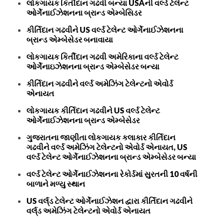
લોકગાયક કિર્તીદાન ગઢવી બન્યા USAની વર્લ્ડ ટેલેન્ટ
ઓર્ગેનાઈઝેશનના બ્રાન્ડ એમ્બેસિડર
કીર્તિદાન ગઢવીને US વર્લ્ડ ટેલેન્ટ ઓર્ગેનાઈઝેશનના
બ્રાન્ડ એમ્બેસેડર બનાવાયા
લોકગાયક કિર્તીદાન ગઢવી અમેરિકાના વર્લ્ડ ટેલેન્ટ
ઓર્ગેનાઇઝેશનના બ્રાન્ડ એમ્બેસેડર બન્યા
કીર્તિદાન ગઢવીને વર્લ્ડ અમેઝિંગ ટેલેન્ટનો એવોર્ડ
એનાયત
લોકગાયક કીર્તિદાન ગઢવીને US વર્લ્ડ ટેલેન્ટ
ઓર્ગેનાઈઝેશનના બ્રાન્ડ એમ્બેસેડર
ગુજરાતના જાણીતા લોકગાયક કલાકાર કીર્તિદાન
ગઢવીને વર્લ્ડ અમેઝિંગ ટેલેન્ટનો એવોર્ડ એનાયત, US
વર્લ્ડ ટેલેન્ટ ઓર્ગેનાઈઝેશનના બ્રાન્ડ એમ્બેસેડર બન્યા
વર્લ્ડ ટેલેન્ટ ઓર્ગેનાઈઝેશનના રેકોર્ડમાં સુરતની 10 વર્ષની
બાળાને મળ્યુ સ્થાન
US વર્લ્‌ડ ટેલેન્ટ ઓર્ગેનાઈઝેશન દ્વારા કીર્તિદાન ગઢવીને
વર્લ્‌ડ અમેઝિંગ ટેલેન્ટનો એવોર્ડ એનાયત