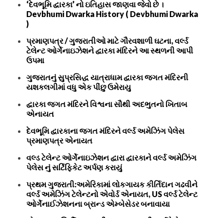
‘દેવભૂમિ દ્વારકા’ નો ઇતિહાસ જાણવા જેવો છે ।
Devbhumi Dwarka History ( Devbhumi Dwarka
)
પ્રમાણપત્ર / ગુજરાતીઓ માટે ગૌરવશાળી ઘટના, વર્લ્ડ
ટેલેન્ટ ઓર્ગેનાઇઝેશને દ્વારકા મંદિરને આ સ્થળની આપી
ઉપમા
ગુજરાતનું સુપ્રસિદ્ધ યાત્રાધામ દ્વારકા જગત મંદિરની
યશકલગીમાં વધુ એક પીંછુ ઉમેરાયુ
દ્વારકા જગત મંદિરને વિશ્વના સૌથી અદભુતનો ખિતાબ
એનાયત
દેવભૂમિ દ્વારકાના જગત મંદિરને વર્લ્ડ અમેઝિંગ પેલેસ
પ્રમાણપત્ર એનાયત
વલ્ડ ટેલેન્ટ ઓર્ગેનાઇઝેશન દ્વારા દ્વારકાને વર્લ્ડ અમેઝિંગ
પેલેસ નું સર્ટિફિકેટ અર્પણ કરાયું
પ્રથમ ગુજરાતી:અમેરિકામાં લોકગાયક કીર્તિદાન ગઢવીને
વર્લ્ડ અમેઝિંગ ટેલેન્ટનો એવોર્ડ એનાયત, US વર્લ્ડ ટેલેન્ટ
ઓર્ગેનાઈઝેશનના બ્રાન્ડ એમ્બેસેડર બનાવાયા