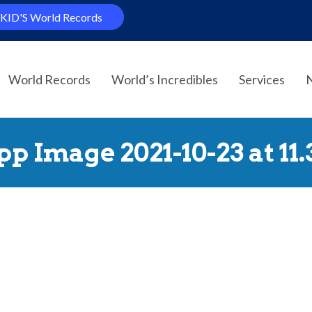
KID'S World Records
World Records
World’s Incredibles
Services
 Image 2021-10-23 at 11