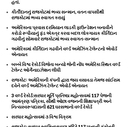
હતાં.
કીર્તીદાનનું રાજકોટમાં ભવ્ય સન્માન, વતન વાપસીથી
રાજકોટમાં ભવ્ય સ્વાગત કરાયું
અમેરિકાના પ્રવાસ દરમિયાન લાડકી ફાઉન્ડેશન બનાવીને
કરોડો રૂપીયાનું ફંડ એકત્ર કરવા બદલ લોકગાયક કીર્તિદાન
ગઢવીનું સોમવારે રાજકોટમાં ભવ્ય સ્વાગત-સન્માન
અમેરિકામાં કીર્તિદાન ગઢવીને વર્લ્ડ અમેઝિંગ ટેલેન્ટનો એવોર્ડ
એનાયત
બબ્બે વિશ્વ રૅકોર્ડ વિજેતા બન્યો જેની નોંધ અમેરિકા સ્થિત વર્લ્ડ
ટેલેન્ટ ઓર્ગેનાઇઝેશન લીધી
રાજકોટઃ અમેરિકાની કંપની દ્વારા જય વસાવડા તેમજ સાંઈરામ
દવેને વર્લ્ડ અમેઝિંગ ટેલેન્ટ એવોર્ડ એનાયત
3 વર્લ્ડ રેકોર્ડ:સરધાર મૂર્તિ પ્રતિષ્ઠા મહોત્સવમાં 117 પેજની
આમંત્રણ પત્રિકા, સૌથી ઓછા વજનની શિક્ષાપત્રી અને
નિત્યસ્વરૂપદાસની 621 ઘરસભાનો વર્લ્ડ રેકોર્ડ
સરધાર મહોત્સવમાં ૩ વિશ્વ વિક્રમ
રાજકોટ: સરધાર સ્વામિનારાયણ મંદિરે 117 પાનાની કંકોત્રી,