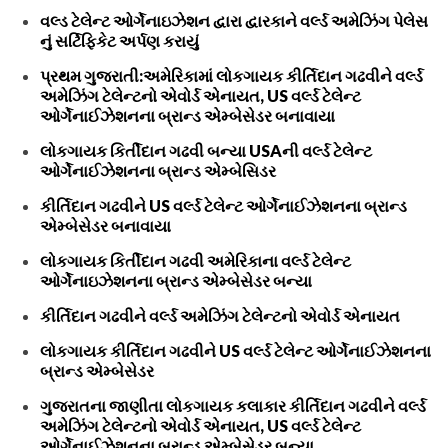
વલ્ડ ટેલેન્ટ ઓર્ગેનાઇઝેશન દ્વારા દ્વારકાને વર્લ્ડ અમેઝિંગ પેલેસ
નું સર્ટિફિકેટ અર્પણ કરાયું
પ્રથમ ગુજરાતી:અમેરિકામાં લોકગાયક કીર્તિદાન ગઢવીને વર્લ્ડ
અમેઝિંગ ટેલેન્ટનો એવોર્ડ એનાયત, US વર્લ્ડ ટેલેન્ટ
ઓર્ગેનાઈઝેશનના બ્રાન્ડ એમ્બેસેડર બનાવાયા
લોકગાયક કિર્તીદાન ગઢવી બન્યા USAની વર્લ્ડ ટેલેન્ટ
ઓર્ગેનાઈઝેશનના બ્રાન્ડ એમ્બેસિડર
કીર્તિદાન ગઢવીને US વર્લ્ડ ટેલેન્ટ ઓર્ગેનાઈઝેશનના બ્રાન્ડ
એમ્બેસેડર બનાવાયા
લોકગાયક કિર્તીદાન ગઢવી અમેરિકાના વર્લ્ડ ટેલેન્ટ
ઓર્ગેનાઇઝેશનના બ્રાન્ડ એમ્બેસેડર બન્યા
કીર્તિદાન ગઢવીને વર્લ્ડ અમેઝિંગ ટેલેન્ટનો એવોર્ડ એનાયત
લોકગાયક કીર્તિદાન ગઢવીને US વર્લ્ડ ટેલેન્ટ ઓર્ગેનાઈઝેશનના
બ્રાન્ડ એમ્બેસેડર
ગુજરાતના જાણીતા લોકગાયક કલાકાર કીર્તિદાન ગઢવીને વર્લ્ડ
અમેઝિંગ ટેલેન્ટનો એવોર્ડ એનાયત, US વર્લ્ડ ટેલેન્ટ
ઓર્ગેનાઈઝેશનના બ્રાન્ડ એમ્બેસેડર બન્યા