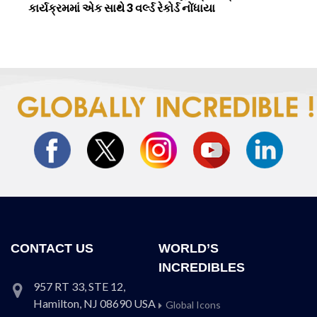
કાર્યક્રમમાં એક સાથે 3 વર્લ્ડ રેકોર્ડ નોંધાયા
CONTACT US
WORLD’S
INCREDIBLES
957 RT 33, STE 12,
Hamilton, NJ 08690 USA
Global Icons