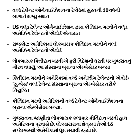
વર્લ્ડ ટેલેન્ટ ઓર્ગેનાઈઝેશનના રેકોર્ડમાં સુરતની 10 વર્ષની
બાળાને મળ્યુ સ્થાન
US વર્લ્‌ડ ટેલેન્ટ ઓર્ગેનાઈઝેશન દ્વારા કીર્તિદાન ગઢવીને વર્લ્‌ડ
અમેઝિંગ ટેલેન્ટનો એવોર્ડ એનાયત
રાજકોટ: અમેરિકામાં લોકગાયક કીર્તિદાન ગઢવીને વર્લ્ડ
અમેઝિંગ ટેલેન્ટનો એવોર્ડ
લોકગાયક કિર્તીદાન ગઢવીએ ફરી વિદેશની ધરતી પર ગુજરાતનું
ગૌરવ વધાર્યું, આ સંસ્થાના બ્રાન્ડ એમ્બેસેડર બન્યા
કિર્તીદાન ગઢવીને અમેરિકામાં વર્લ્ડ અમેઝીંગ ટેલેન્ટનો એવોર્ડઃ
'યુએસ' વર્લ્ડ ટેલેન્ટ સંસ્થાના બ્રાન્ડ એમ્બેસેડર તરીકે
નિયુકિત
કીર્તિદાન ગઢવી અમેરિકાની વર્લ્ડ ટેલેન્ટ ઓર્ગેનાઈઝેશનના
બ્રાન્ડ એમ્બેસેડર બન્યા.
ગુજરાતના જાણીતા લોકગાયક કલાકાર કીર્તિદાન ગઢવી હાલ
અમેરિકાના પ્રવાસે છે. લોકડાયરાના ક્ષેત્રમાં તેઓ 16
સપ્ટેમ્બરથી અમેરીકામાં ધૂમ મચાવી રહ્યા છે.