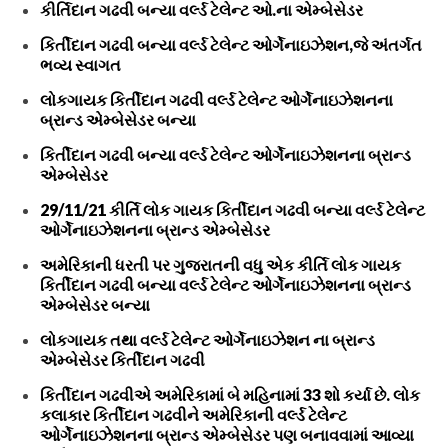
કીર્તિદાન ગઢવી બન્યા વર્લ્ડ ટેલેન્ટ ઓ.ના એમ્બેસેડર
કિર્તીદાન ગઢવી બન્યા વર્લ્ડ ટેલેન્ટ ઓર્ગેનાઇઝેશન,જે અંતર્ગત
ભવ્ય સ્વાગત
લોકગાયક કિર્તીદાન ગઢવી વર્લ્ડ ટેલેન્ટ ઓર્ગેનાઇઝેશનના
બ્રાન્ડ એમ્બેસેડર બન્યા
કિર્તીદાન ગઢવી બન્યા વર્લ્ડ ટેલેન્ટ ઓર્ગેનાઇઝેશનના બ્રાન્ડ
એમ્બેસેડર
29/11/21 કીર્તિ લોક ગાયક કિર્તીદાન ગઢવી બન્યા વર્લ્ડ ટેલેન્ટ
ઓર્ગેનાઇઝેશનના બ્રાન્ડ એમ્બેસેડર
અમેરિકાની ધરતી પર ગુજરાતની વધુ એક કીર્તિ લોક ગાયક
કિર્તીદાન ગઢવી બન્યા વર્લ્ડ ટેલેન્ટ ઓર્ગેનાઇઝેશનના બ્રાન્ડ
એમ્બેસેડર બન્યા
લોકગાયક તથા વર્લ્ડ ટેલેન્ટ ઓર્ગેનાઇઝેશન ના બ્રાન્ડ
એમ્બેસેડર કિર્તીદાન ગઢવી
કિર્તીદાન ગઢવીએ અમેરિકામાં બે મહિનામાં 33 શો કર્યા છે. લોક
કલાકાર કિર્તીદાન ગઢવીને અમેરિકાની વર્લ્ડ ટેલેન્ટ
ઓર્ગેનાઇઝેશનના બ્રાન્ડ એમ્બેસેડર પણ બનાવવામાં આવ્યા