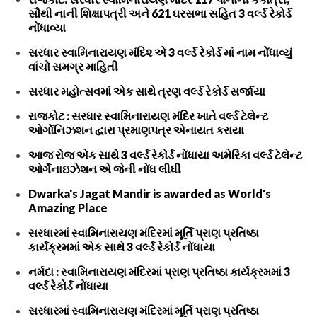
સૌથી નાની શિક્ષાપત્રી અને 621 ઘરસભા સહિત 3 વર્લ્ડ રેકોર્ડ
નોંધાવ્યા
સરધાર સ્વામિનારાયણ મંદિ૨ એ 3 વર્લ્ડ રેકોર્ડ માં નામ નોંધાવ્યું
વાંચો સમગ્ર માહિતી
સરધાર મહોત્સવમાં એક સાથે ત્રણ વર્લ્ડ રેકોર્ડ સર્જાયા
રાજકોટ : સરધાર સ્વામિનારાયણ મંદિર ખાતે વર્લ્ડ ટેલેન્ટ
ઓર્ગોનિઝશન દ્વારા પ્રમાણપત્ર એનાયત કરાયા
આજ રોજ એક સાથે 3 વર્લ્ડ રેકોર્ડ નોંધાયા અમેરિકા વર્લ્ડ ટેલેન્ટ
ઓર્ગેનાઇઝેશન એ જેની નોંધ લીધી
Dwarka's Jagat Mandir is awarded as World's
Amazing Place
સરધારમાં સ્વામિનારાયણ મંદિરમાં મૂર્તિ પ્રાણ પ્રતિષ્ઠા
કાર્યક્રમમાં એક સાથે 3 વર્લ્ડ રેકોર્ડ નોંધાયા
નર્મદા : સ્વામિનારાયણ મંદિરમાં પ્રાણ પ્રતિષ્ઠા કાર્યક્રમમાં 3
વર્લ્ડ રેકોર્ડ નોંધાયા
સરધારમાં સ્વામિનારાયણ મંદિરમાં મૂર્તિ પ્રાણ પ્રતિષ્ઠા