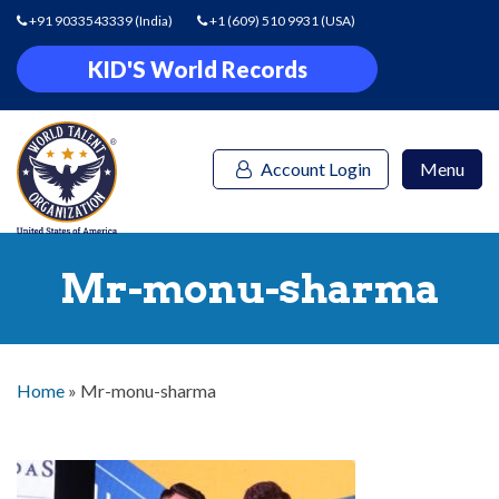
+91 9033543339
(India)
+1 (609) 510 9931
(USA)
KID'S World Records
Account Login
Menu
Mr-monu-sharma
Home
»
Mr-monu-sharma