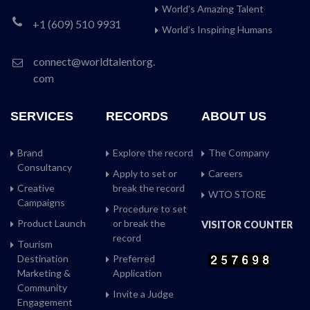
World’s Amazing Talent
+1 (609) 510 9931
World’s Inspiring Humans
connect@worldtalentorg.
com
SERVICES
RECORDS
ABOUT US
Brand
Explore the record
The Company
Consultancy
Apply to set or
Careers
Creative
break the record
WTO STORE
Campaigns
Procedure to set
Product Launch
or break the
VISITOR COUNTER
record
Tourism
Destination
Preferred
Marketing &
Application
Community
Invite a Judge
Engagement