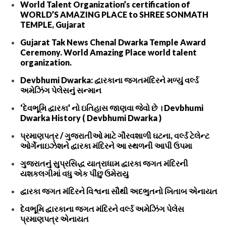
World Talent Organization’s certification of
WORLD’S AMAZING PLACE to SHREE SONMATH
TEMPLE, Gujarat
Gujarat Tak News Chenal Dwarka Temple Award
Ceremony. World Amazing Place world talent
organization.
Devbhumi Dwarka: દ્વારકાના જગતમંદિરને મળ્યું વર્લ્ડ
અમેઝિંગ પેલેસનું સન્માન
‘દેવભૂમિ દ્વારકા’ નો ઇતિહાસ જાણવા જેવો છે । Devbhumi
Dwarka History ( Devbhumi Dwarka )
પ્રમાણપત્ર / ગુજરાતીઓ માટે ગૌરવશાળી ઘટના, વર્લ્ડ ટેલેન્ટ
ઓર્ગેનાઇઝેશને દ્વારકા મંદિરને આ સ્થળની આપી ઉપમા
ગુજરાતનું સુપ્રસિદ્ધ યાત્રાધામ દ્વારકા જગત મંદિરની
યશકલગીમાં વધુ એક પીંછુ ઉમેરાયુ
દ્વારકા જગત મંદિરને વિશ્વના સૌથી અદભુતનો ખિતાબ એનાયત
દેવભૂમિ દ્વારકાના જગત મંદિરને વર્લ્ડ અમેઝિંગ પેલેસ
પ્રમાણપત્ર એનાયત