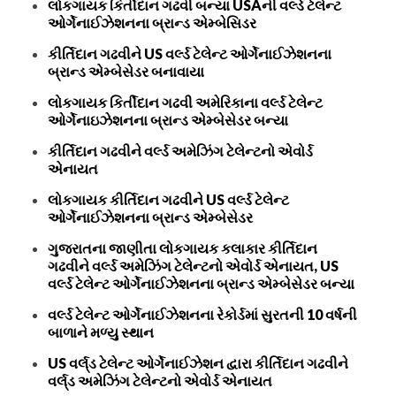
લોકગાયક કિર્તીદાન ગઢવી બન્યા USAની વર્લ્ડ ટેલેન્ટ
ઓર્ગેનાઈઝેશનના બ્રાન્ડ એમ્બેસિડર
કીર્તિદાન ગઢવીને US વર્લ્ડ ટેલેન્ટ ઓર્ગેનાઈઝેશનના
બ્રાન્ડ એમ્બેસેડર બનાવાયા
લોકગાયક કિર્તીદાન ગઢવી અમેરિકાના વર્લ્ડ ટેલેન્ટ
ઓર્ગેનાઇઝેશનના બ્રાન્ડ એમ્બેસેડર બન્યા
કીર્તિદાન ગઢવીને વર્લ્ડ અમેઝિંગ ટેલેન્ટનો એવોર્ડ
એનાયત
લોકગાયક કીર્તિદાન ગઢવીને US વર્લ્ડ ટેલેન્ટ
ઓર્ગેનાઈઝેશનના બ્રાન્ડ એમ્બેસેડર
ગુજરાતના જાણીતા લોકગાયક કલાકાર કીર્તિદાન
ગઢવીને વર્લ્ડ અમેઝિંગ ટેલેન્ટનો એવોર્ડ એનાયત, US
વર્લ્ડ ટેલેન્ટ ઓર્ગેનાઈઝેશનના બ્રાન્ડ એમ્બેસેડર બન્યા
વર્લ્ડ ટેલેન્ટ ઓર્ગેનાઈઝેશનના રેકોર્ડમાં સુરતની 10 વર્ષની
બાળાને મળ્યુ સ્થાન
US વર્લ્‌ડ ટેલેન્ટ ઓર્ગેનાઈઝેશન દ્વારા કીર્તિદાન ગઢવીને
વર્લ્‌ડ અમેઝિંગ ટેલેન્ટનો એવોર્ડ એનાયત