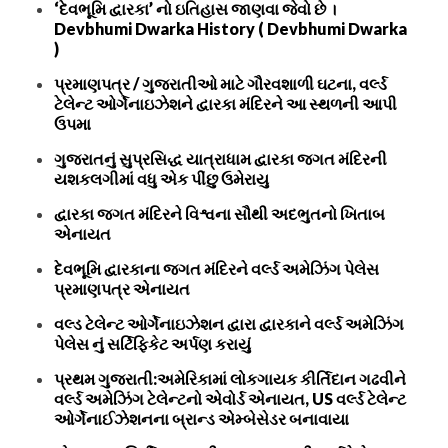
‘દેવભૂમિ દ્વારકા’ નો ઇતિહાસ જાણવા જેવો છે ।
Devbhumi Dwarka History ( Devbhumi Dwarka
)
પ્રમાણપત્ર / ગુજરાતીઓ માટે ગૌરવશાળી ઘટના, વર્લ્ડ
ટેલેન્ટ ઓર્ગેનાઇઝેશને દ્વારકા મંદિરને આ સ્થળની આપી
ઉપમા
ગુજરાતનું સુપ્રસિદ્ધ યાત્રાધામ દ્વારકા જગત મંદિરની
યશકલગીમાં વધુ એક પીંછુ ઉમેરાયુ
દ્વારકા જગત મંદિરને વિશ્વના સૌથી અદભુતનો ખિતાબ
એનાયત
દેવભૂમિ દ્વારકાના જગત મંદિરને વર્લ્ડ અમેઝિંગ પેલેસ
પ્રમાણપત્ર એનાયત
વલ્ડ ટેલેન્ટ ઓર્ગેનાઇઝેશન દ્વારા દ્વારકાને વર્લ્ડ અમેઝિંગ
પેલેસ નું સર્ટિફિકેટ અર્પણ કરાયું
પ્રથમ ગુજરાતી:અમેરિકામાં લોકગાયક કીર્તિદાન ગઢવીને
વર્લ્ડ અમેઝિંગ ટેલેન્ટનો એવોર્ડ એનાયત, US વર્લ્ડ ટેલેન્ટ
ઓર્ગેનાઈઝેશનના બ્રાન્ડ એમ્બેસેડર બનાવાયા