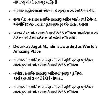
નોંધાવ્યું વાંચો સમગ્ર માહિતી
સરધાર મહોત્સવમાં એક સાથે ત્રણ વર્લ્ડ રેકોર્ડ સર્જાયા
રાજકોટ : સરધાર સ્વામિનારાયણ મંદિર ખાતે વર્લ્ડ ટેલેન્ટ
ઓર્ગોનિઝશન દ્વારા પ્રમાણપત્ર એનાયત કરાયા
આજ રોજ એક સાથે 3 વર્લ્ડ રેકોર્ડ નોંધાયા અમેરિકા વર્લ્ડ
ટેલેન્ટ ઓર્ગેનાઇઝેશન એ જેની નોંધ લીધી
Dwarka's Jagat Mandir is awarded as World's
Amazing Place
સરધારમાં સ્વામિનારાયણ મંદિરમાં મૂર્તિ પ્રાણ પ્રતિષ્ઠા
કાર્યક્રમમાં એક સાથે 3 વર્લ્ડ રેકોર્ડ નોંધાયા
નર્મદા : સ્વામિનારાયણ મંદિરમાં પ્રાણ પ્રતિષ્ઠા
કાર્યક્રમમાં 3 વર્લ્ડ રેકોર્ડ નોંધાયા
સરધારમાં સ્વામિનારાયણ મંદિરમાં મૂર્તિ પ્રાણ પ્રતિષ્ઠા
કાર્યક્રમમાં એક સાથે 3 વર્લ્ડ રેકોર્ડ નોંધાયા