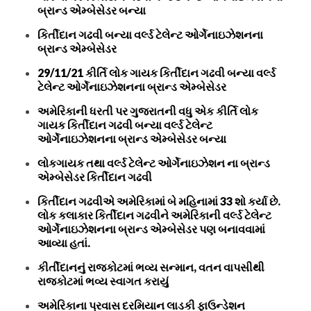
બ્રાન્ડ એમ્બેસેડર બન્યા
કિર્તીદાન ગઢવી બન્યા વર્લ્ડ ટેલેન્ટ ઓર્ગેનાઇઝેશનના
બ્રાન્ડ એમ્બેસેડર
29/11/21 કીર્તિ લોક ગાયક કિર્તીદાન ગઢવી બન્યા વર્લ્ડ
ટેલેન્ટ ઓર્ગેનાઇઝેશનના બ્રાન્ડ એમ્બેસેડર
અમેરિકાની ધરતી પર ગુજરાતની વધુ એક કીર્તિ લોક
ગાયક કિર્તીદાન ગઢવી બન્યા વર્લ્ડ ટેલેન્ટ
ઓર્ગેનાઇઝેશનના બ્રાન્ડ એમ્બેસેડર બન્યા
લોકગાયક તથા વર્લ્ડ ટેલેન્ટ ઓર્ગેનાઇઝેશન ના બ્રાન્ડ
એમ્બેસેડર કિર્તીદાન ગઢવી
કિર્તીદાન ગઢવીએ અમેરિકામાં બે મહિનામાં 33 શો કર્યા છે.
લોક કલાકાર કિર્તીદાન ગઢવીને અમેરિકાની વર્લ્ડ ટેલેન્ટ
ઓર્ગેનાઇઝેશનના બ્રાન્ડ એમ્બેસેડર પણ બનાવવામાં
આવ્યા હતાં.
કીર્તીદાનનું રાજકોટમાં ભવ્ય સન્માન, વતન વાપસીથી
રાજકોટમાં ભવ્ય સ્વાગત કરાયું
અમેરિકાના પ્રવાસ દરમિયાન લાડકી ફાઉન્ડેશન