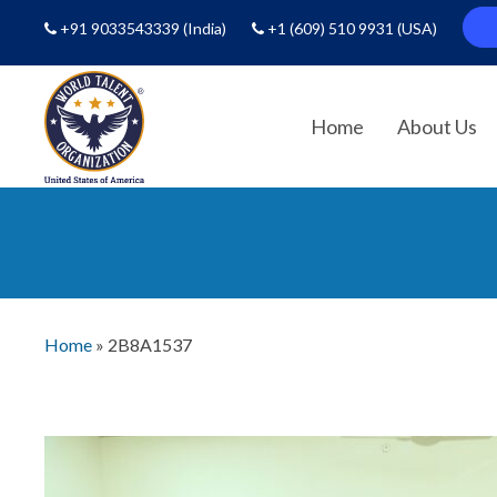
+91 9033543339
(India)
+1 (609) 510 9931
(USA)
Home
About Us
Home
»
2B8A1537