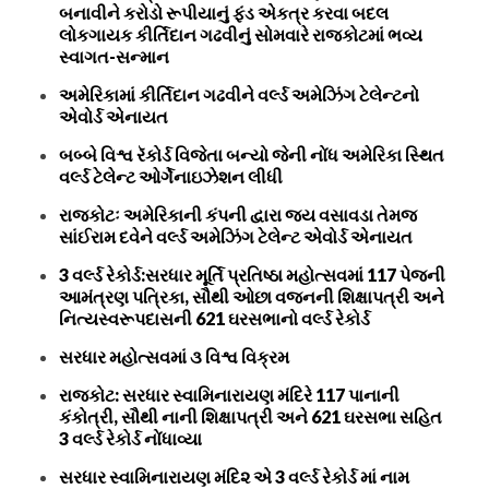
બનાવીને કરોડો રૂપીયાનું ફંડ એકત્ર કરવા બદલ
લોકગાયક કીર્તિદાન ગઢવીનું સોમવારે રાજકોટમાં ભવ્ય
સ્વાગત-સન્માન
અમેરિકામાં કીર્તિદાન ગઢવીને વર્લ્ડ અમેઝિંગ ટેલેન્ટનો
એવોર્ડ એનાયત
બબ્બે વિશ્વ રૅકોર્ડ વિજેતા બન્યો જેની નોંધ અમેરિકા સ્થિત
વર્લ્ડ ટેલેન્ટ ઓર્ગેનાઇઝેશન લીધી
રાજકોટઃ અમેરિકાની કંપની દ્વારા જય વસાવડા તેમજ
સાંઈરામ દવેને વર્લ્ડ અમેઝિંગ ટેલેન્ટ એવોર્ડ એનાયત
3 વર્લ્ડ રેકોર્ડ:સરધાર મૂર્તિ પ્રતિષ્ઠા મહોત્સવમાં 117 પેજની
આમંત્રણ પત્રિકા, સૌથી ઓછા વજનની શિક્ષાપત્રી અને
નિત્યસ્વરૂપદાસની 621 ઘરસભાનો વર્લ્ડ રેકોર્ડ
સરધાર મહોત્સવમાં ૩ વિશ્વ વિક્રમ
રાજકોટ: સરધાર સ્વામિનારાયણ મંદિરે 117 પાનાની
કંકોત્રી, સૌથી નાની શિક્ષાપત્રી અને 621 ઘરસભા સહિત
3 વર્લ્ડ રેકોર્ડ નોંધાવ્યા
સરધાર સ્વામિનારાયણ મંદિ૨ એ 3 વર્લ્ડ રેકોર્ડ માં નામ