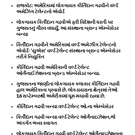
રાજકોટ: અમેરિકામાં લોકગાયક કીર્તિદાન ગઢવીને વર્લ્ડ
અમેઝિંગ ટેલેન્ટનો એવોર્ડ
લોકગાયક કિર્તીદાન ગઢવીએ ફરી વિદેશની ધરતી પર
ગુજરાતનું ગૌરવ વધાર્યું, આ સંસ્થાના બ્રાન્ડ એમ્બેસેડર
બન્યા
કિર્તીદાન ગઢવીને અમેરિકામાં વર્લ્ડ અમેઝીંગ ટેલેન્ટનો
એવોર્ડઃ 'યુએસ' વર્લ્ડ ટેલેન્ટ સંસ્થાના બ્રાન્ડ એમ્બેસેડર
તરીકે નિયુકિત
કીર્તિદાન ગઢવી અમેરિકાની વર્લ્ડ ટેલેન્ટ
ઓર્ગેનાઈઝેશનના બ્રાન્ડ એમ્બેસેડર બન્યા.
ગુજરાતના જાણીતા લોકગાયક કલાકાર કીર્તિદાન ગઢવી
હાલ અમેરિકાના પ્રવાસે છે. લોકડાયરાના ક્ષેત્રમાં તેઓ
16 સપ્ટેમ્બરથી અમેરીકામાં ધૂમ મચાવી રહ્યા છે.
કીર્તિદાન ગઢવી બન્યા વર્લ્ડ ટેલેન્ટ ઓ.ના એમ્બેસેડર
કિર્તીદાન ગઢવી બન્યા વર્લ્ડ ટેલેન્ટ ઓર્ગેનાઇઝેશન,જે
અંતર્ગત ભવ્ય સ્વાગત
લોકગાયક કિર્તીદાન ગઢવી વર્લ્ડ ટેલેન્ટ ઓર્ગેનાઇઝેશનના