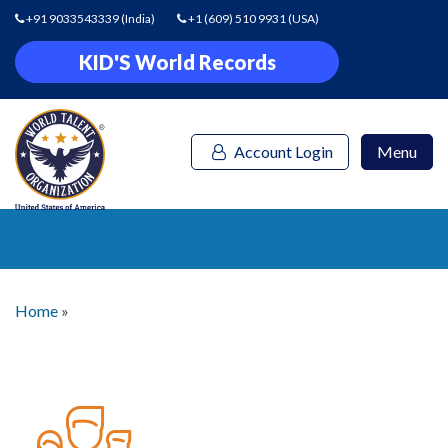
+91 9033543339
(India)
+1 (609) 510 9931
(USA)
KID'S World Records
Account Login
Menu
Home
»