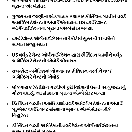
લોકગાયક કીર્તિદાન ગઢવીને US વર્લ્ડ ટેલેન્ટ ઓર્ગેનાઈઝેશનના
બ્રાન્ડ એમ્બેસેડર
ગુજરાતના જાણીતા લોકગાયક કલાકાર કીર્તિદાન ગઢવીને વર્લ્ડ
અમેઝિંગ ટેલેન્ટનો એવોર્ડ એનાયત, US વર્લ્ડ ટેલેન્ટ
ઓર્ગેનાઈઝેશનના બ્રાન્ડ એમ્બેસેડર બન્યા
વર્લ્ડ ટેલેન્ટ ઓર્ગેનાઈઝેશનના રેકોર્ડમાં સુરતની 10 વર્ષની
બાળાને મળ્યુ સ્થાન
US વર્લ્‌ડ ટેલેન્ટ ઓર્ગેનાઈઝેશન દ્વારા કીર્તિદાન ગઢવીને વર્લ્‌ડ
અમેઝિંગ ટેલેન્ટનો એવોર્ડ એનાયત
રાજકોટ: અમેરિકામાં લોકગાયક કીર્તિદાન ગઢવીને વર્લ્ડ
અમેઝિંગ ટેલેન્ટનો એવોર્ડ
લોકગાયક કિર્તીદાન ગઢવીએ ફરી વિદેશની ધરતી પર ગુજરાતનું
ગૌરવ વધાર્યું, આ સંસ્થાના બ્રાન્ડ એમ્બેસેડર બન્યા
કિર્તીદાન ગઢવીને અમેરિકામાં વર્લ્ડ અમેઝીંગ ટેલેન્ટનો એવોર્ડઃ
'યુએસ' વર્લ્ડ ટેલેન્ટ સંસ્થાના બ્રાન્ડ એમ્બેસેડર તરીકે
નિયુકિત
કીર્તિદાન ગઢવી અમેરિકાની વર્લ્ડ ટેલેન્ટ ઓર્ગેનાઈઝેશનના
બ્રાન્ડ એમ્બેસેડર બન્યા.