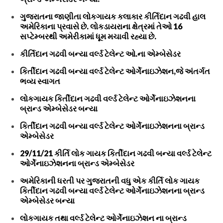
ગુજરાતના જાણીતા લોકગાયક કલાકાર કીર્તિદાન ગઢવી હાલ
અમેરિકાના પ્રવાસે છે. લોકડાયરાના ક્ષેત્રમાં તેઓ 16
સપ્ટેમ્બરથી અમેરીકામાં ધૂમ મચાવી રહ્યા છે.
કીર્તિદાન ગઢવી બન્યા વર્લ્ડ ટેલેન્ટ ઓ.ના એમ્બેસેડર
કિર્તીદાન ગઢવી બન્યા વર્લ્ડ ટેલેન્ટ ઓર્ગેનાઇઝેશન,જે અંતર્ગત
ભવ્ય સ્વાગત
લોકગાયક કિર્તીદાન ગઢવી વર્લ્ડ ટેલેન્ટ ઓર્ગેનાઇઝેશનના
બ્રાન્ડ એમ્બેસેડર બન્યા
કિર્તીદાન ગઢવી બન્યા વર્લ્ડ ટેલેન્ટ ઓર્ગેનાઇઝેશનના બ્રાન્ડ
એમ્બેસેડર
29/11/21 કીર્તિ લોક ગાયક કિર્તીદાન ગઢવી બન્યા વર્લ્ડ ટેલેન્ટ
ઓર્ગેનાઇઝેશનના બ્રાન્ડ એમ્બેસેડર
અમેરિકાની ધરતી પર ગુજરાતની વધુ એક કીર્તિ લોક ગાયક
કિર્તીદાન ગઢવી બન્યા વર્લ્ડ ટેલેન્ટ ઓર્ગેનાઇઝેશનના બ્રાન્ડ
એમ્બેસેડર બન્યા
લોકગાયક તથા વર્લ્ડ ટેલેન્ટ ઓર્ગેનાઇઝેશન ના બ્રાન્ડ