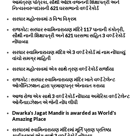
આમંત્રણ પત્રિકા, સૌથી ઓછા વજનની શિક્ષાપત્રી અને
નિત્યસ્વરૂપદાસની 621 ઘરસભાનો વર્લ્ડ રેકોર્ડ
સરધાર મહોત્સવમાં ૩ વિશ્વ વિક્રમ
રાજકોટ: સરધાર સ્વામિનારાયણ મંદિરે 117 પાનાની કંકોત્રી,
સૌથી નાની શિક્ષાપત્રી અને 621 ઘરસભા સહિત 3 વર્લ્ડ રેકોર્ડ
નોંધાવ્યા
સરધાર સ્વામિનારાયણ મંદિ૨ એ 3 વર્લ્ડ રેકોર્ડ માં નામ નોંધાવ્યું
વાંચો સમગ્ર માહિતી
સરધાર મહોત્સવમાં એક સાથે ત્રણ વર્લ્ડ રેકોર્ડ સર્જાયા
રાજકોટ : સરધાર સ્વામિનારાયણ મંદિર ખાતે વર્લ્ડ ટેલેન્ટ
ઓર્ગોનિઝશન દ્વારા પ્રમાણપત્ર એનાયત કરાયા
આજ રોજ એક સાથે 3 વર્લ્ડ રેકોર્ડ નોંધાયા અમેરિકા વર્લ્ડ ટેલેન્ટ
ઓર્ગેનાઇઝેશન એ જેની નોંધ લીધી
Dwarka's Jagat Mandir is awarded as World's
Amazing Place
સરધારમાં સ્વામિનારાયણ મંદિરમાં મૂર્તિ પ્રાણ પ્રતિષ્ઠા
કાર્યક્રમમાં એક સાથે 3 વર્લ્ડ રેકોર્ડ નોંધાયા