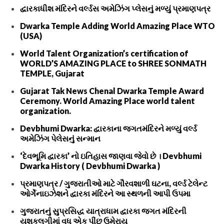
દ્વારકાધીશ મંદિરને વર્લ્ડસ અમેઝિંગ પ્લેસનું મળ્યું પ્રમાણપત્ર
Dwarka Temple Adding World Amazing Place WTO
(USA)
World Talent Organization’s certification of
WORLD’S AMAZING PLACE to SHREE SONMATH
TEMPLE, Gujarat
Gujarat Tak News Chenal Dwarka Temple Award
Ceremony. World Amazing Place world talent
organization.
Devbhumi Dwarka: દ્વારકાના જગતમંદિરને મળ્યું વર્લ્ડ
અમેઝિંગ પેલેસનું સન્માન
‘દેવભૂમિ દ્વારકા’ નો ઇતિહાસ જાણવા જેવો છે । Devbhumi
Dwarka History ( Devbhumi Dwarka )
પ્રમાણપત્ર / ગુજરાતીઓ માટે ગૌરવશાળી ઘટના, વર્લ્ડ ટેલેન્ટ
ઓર્ગેનાઇઝેશને દ્વારકા મંદિરને આ સ્થળની આપી ઉપમા
ગુજરાતનું સુપ્રસિદ્ધ યાત્રાધામ દ્વારકા જગત મંદિરની
યશકલગીમાં વધુ એક પીંછુ ઉમેરાયુ