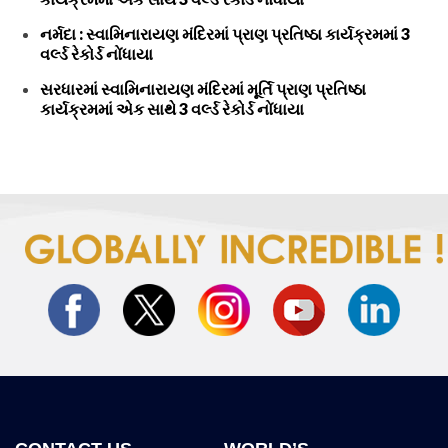
નર્મદા : સ્વામિનારાયણ મંદિરમાં પ્રાણ પ્રતિષ્ઠા કાર્યક્રમમાં 3
વર્લ્ડ રેકોર્ડ નોંધાયા
સરધારમાં સ્વામિનારાયણ મંદિરમાં મૂર્તિ પ્રાણ પ્રતિષ્ઠા
કાર્યક્રમમાં એક સાથે 3 વર્લ્ડ રેકોર્ડ નોંધાયા