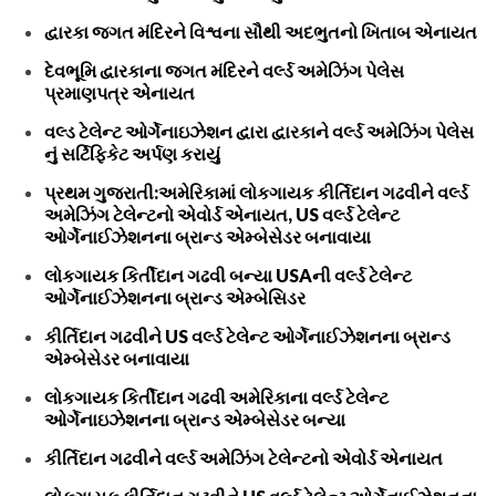
દ્વારકા જગત મંદિરને વિશ્વના સૌથી અદભુતનો ખિતાબ એનાયત
દેવભૂમિ દ્વારકાના જગત મંદિરને વર્લ્ડ અમેઝિંગ પેલેસ
પ્રમાણપત્ર એનાયત
વલ્ડ ટેલેન્ટ ઓર્ગેનાઇઝેશન દ્વારા દ્વારકાને વર્લ્ડ અમેઝિંગ પેલેસ
નું સર્ટિફિકેટ અર્પણ કરાયું
પ્રથમ ગુજરાતી:અમેરિકામાં લોકગાયક કીર્તિદાન ગઢવીને વર્લ્ડ
અમેઝિંગ ટેલેન્ટનો એવોર્ડ એનાયત, US વર્લ્ડ ટેલેન્ટ
ઓર્ગેનાઈઝેશનના બ્રાન્ડ એમ્બેસેડર બનાવાયા
લોકગાયક કિર્તીદાન ગઢવી બન્યા USAની વર્લ્ડ ટેલેન્ટ
ઓર્ગેનાઈઝેશનના બ્રાન્ડ એમ્બેસિડર
કીર્તિદાન ગઢવીને US વર્લ્ડ ટેલેન્ટ ઓર્ગેનાઈઝેશનના બ્રાન્ડ
એમ્બેસેડર બનાવાયા
લોકગાયક કિર્તીદાન ગઢવી અમેરિકાના વર્લ્ડ ટેલેન્ટ
ઓર્ગેનાઇઝેશનના બ્રાન્ડ એમ્બેસેડર બન્યા
કીર્તિદાન ગઢવીને વર્લ્ડ અમેઝિંગ ટેલેન્ટનો એવોર્ડ એનાયત