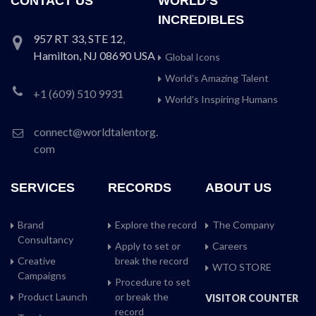
CONTACT US
WORLD’S
INCREDIBLES
957 RT 33, STE 12,
Hamilton, NJ 08690 USA
Global Icons
World’s Amazing Talent
+1 (609) 510 9931
World’s Inspiring Humans
connect@worldtalentorg.
com
SERVICES
RECORDS
ABOUT US
Brand
Explore the record
The Company
Consultancy
Apply to set or
Careers
Creative
break the record
WTO STORE
Campaigns
Procedure to set
Product Launch
or break the
VISITOR COUNTER
record