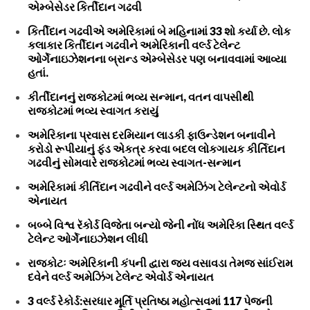
એમ્બેસેડર કિર્તીદાન ગઢવી
કિર્તીદાન ગઢવીએ અમેરિકામાં બે મહિનામાં 33 શો કર્યા છે. લોક
કલાકાર કિર્તીદાન ગઢવીને અમેરિકાની વર્લ્ડ ટેલેન્ટ
ઓર્ગેનાઇઝેશનના બ્રાન્ડ એમ્બેસેડર પણ બનાવવામાં આવ્યા
હતાં.
કીર્તીદાનનું રાજકોટમાં ભવ્ય સન્માન, વતન વાપસીથી
રાજકોટમાં ભવ્ય સ્વાગત કરાયું
અમેરિકાના પ્રવાસ દરમિયાન લાડકી ફાઉન્ડેશન બનાવીને
કરોડો રૂપીયાનું ફંડ એકત્ર કરવા બદલ લોકગાયક કીર્તિદાન
ગઢવીનું સોમવારે રાજકોટમાં ભવ્ય સ્વાગત-સન્માન
અમેરિકામાં કીર્તિદાન ગઢવીને વર્લ્ડ અમેઝિંગ ટેલેન્ટનો એવોર્ડ
એનાયત
બબ્બે વિશ્વ રૅકોર્ડ વિજેતા બન્યો જેની નોંધ અમેરિકા સ્થિત વર્લ્ડ
ટેલેન્ટ ઓર્ગેનાઇઝેશન લીધી
રાજકોટઃ અમેરિકાની કંપની દ્વારા જય વસાવડા તેમજ સાંઈરામ
દવેને વર્લ્ડ અમેઝિંગ ટેલેન્ટ એવોર્ડ એનાયત
3 વર્લ્ડ રેકોર્ડ:સરધાર મૂર્તિ પ્રતિષ્ઠા મહોત્સવમાં 117 પેજની