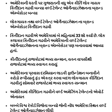
અમેરિકાની ધરતી પર ગુજરાતની વધુ એક કીર્તિ લોક ગાયક
કિર્તીદાન ગઢવી બન્યા વર્લ્ડ ટેલેન્ટ ઓર્ગેનાઇઝેશનના બ્રાન્ડ
એમ્બેસેડર બન્યા
લોકગાયક તથા વર્લ્ડ ટેલેન્ટ ઓર્ગેનાઇઝેશન ના બ્રાન્ડ
એમ્બેસેડર કિર્તીદાન ગઢવી
કિર્તીદાન ગઢવીએ અમેરિકામાં બે મહિનામાં 33 શો કર્યા છે. લોક
કલાકાર કિર્તીદાન ગઢવીને અમેરિકાની વર્લ્ડ ટેલેન્ટ
ઓર્ગેનાઇઝેશનના બ્રાન્ડ એમ્બેસેડર પણ બનાવવામાં આવ્યા
હતાં.
કીર્તીદાનનું રાજકોટમાં ભવ્ય સન્માન, વતન વાપસીથી
રાજકોટમાં ભવ્ય સ્વાગત કરાયું
અમેરિકાના પ્રવાસ દરમિયાન લાડકી ફાઉન્ડેશન બનાવીને
કરોડો રૂપીયાનું ફંડ એકત્ર કરવા બદલ લોકગાયક કીર્તિદાન
ગઢવીનું સોમવારે રાજકોટમાં ભવ્ય સ્વાગત-સન્માન
અમેરિકામાં કીર્તિદાન ગઢવીને વર્લ્ડ અમેઝિંગ ટેલેન્ટનો એવોર્ડ
એનાયત
બબ્બે વિશ્વ રૅકોર્ડ વિજેતા બન્યો જેની નોંધ અમેરિકા સ્થિત વર્લ્ડ
ટેલેન્ટ ઓર્ગેનાઇઝેશન લીધી