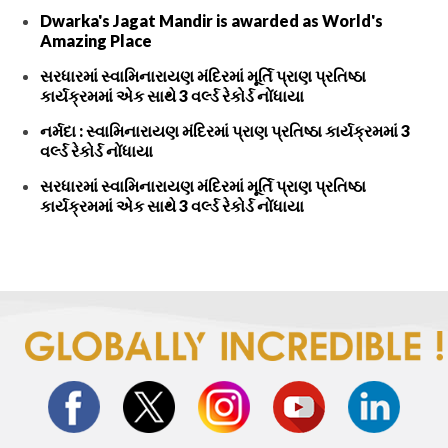
Dwarka's Jagat Mandir is awarded as World's
Amazing Place
સરધારમાં સ્વામિનારાયણ મંદિરમાં મૂર્તિ પ્રાણ પ્રતિષ્ઠા
કાર્યક્રમમાં એક સાથે 3 વર્લ્ડ રેકોર્ડ નોંધાયા
નર્મદા : સ્વામિનારાયણ મંદિરમાં પ્રાણ પ્રતિષ્ઠા કાર્યક્રમમાં 3
વર્લ્ડ રેકોર્ડ નોંધાયા
સરધારમાં સ્વામિનારાયણ મંદિરમાં મૂર્તિ પ્રાણ પ્રતિષ્ઠા
કાર્યક્રમમાં એક સાથે 3 વર્લ્ડ રેકોર્ડ નોંધાયા