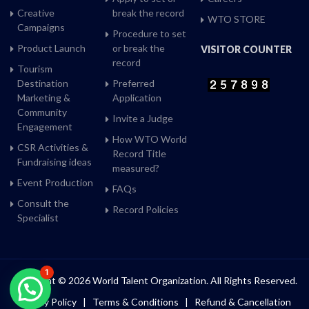
Creative
break the record
WTO STORE
Campaigns
Procedure to set
Product Launch
or break the
VISITOR COUNTER
record
Tourism
Destination
Preferred
Marketing &
Application
Community
Invite a Judge
Engagement
How WTO World
CSR Activities &
Record Title
Fundraising ideas
measured?
Event Production
FAQs
Consult the
Record Policies
Specialist
1
Copyright © 2026 World Talent Organization. All Rights Reserved.
Privacy Policy
|
Terms & Conditions
|
Refund & Cancellation