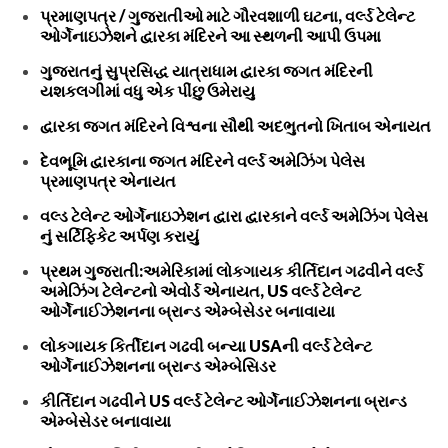
પ્રમાણપત્ર / ગુજરાતીઓ માટે ગૌરવશાળી ઘટના, વર્લ્ડ ટેલેન્ટ
ઓર્ગેનાઇઝેશને દ્વારકા મંદિરને આ સ્થળની આપી ઉપમા
ગુજરાતનું સુપ્રસિદ્ધ યાત્રાધામ દ્વારકા જગત મંદિરની
યશકલગીમાં વધુ એક પીંછુ ઉમેરાયુ
દ્વારકા જગત મંદિરને વિશ્વના સૌથી અદભુતનો ખિતાબ એનાયત
દેવભૂમિ દ્વારકાના જગત મંદિરને વર્લ્ડ અમેઝિંગ પેલેસ
પ્રમાણપત્ર એનાયત
વલ્ડ ટેલેન્ટ ઓર્ગેનાઇઝેશન દ્વારા દ્વારકાને વર્લ્ડ અમેઝિંગ પેલેસ
નું સર્ટિફિકેટ અર્પણ કરાયું
પ્રથમ ગુજરાતી:અમેરિકામાં લોકગાયક કીર્તિદાન ગઢવીને વર્લ્ડ
અમેઝિંગ ટેલેન્ટનો એવોર્ડ એનાયત, US વર્લ્ડ ટેલેન્ટ
ઓર્ગેનાઈઝેશનના બ્રાન્ડ એમ્બેસેડર બનાવાયા
લોકગાયક કિર્તીદાન ગઢવી બન્યા USAની વર્લ્ડ ટેલેન્ટ
ઓર્ગેનાઈઝેશનના બ્રાન્ડ એમ્બેસિડર
કીર્તિદાન ગઢવીને US વર્લ્ડ ટેલેન્ટ ઓર્ગેનાઈઝેશનના બ્રાન્ડ
એમ્બેસેડર બનાવાયા