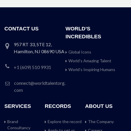
CONTACT US
WORLD’S
INCREDIBLES
957 RT 33, STE 12,
Hamilton, NJ 08690 USA
Global Icons
World’s Amazing Talent
+1 (609) 510 9931
World’s Inspiring Humans
connect@worldtalentorg.
com
SERVICES
RECORDS
ABOUT US
Brand
Explore the record
The Company
Consultancy
Apply to set or
Careers