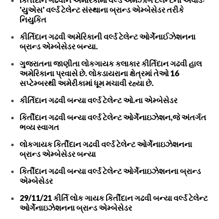
'યુએસ' વર્લ્ડ ટેલેન્ટ સંસ્થાના બ્રાન્ડ એમ્બેસેડર તરીકે
નિયુકિત
કીર્તિદાન ગઢવી અમેરિકાની વર્લ્ડ ટેલેન્ટ ઓર્ગેનાઈઝેશનના
બ્રાન્ડ એમ્બેસેડર બન્યા.
ગુજરાતના જાણીતા લોકગાયક કલાકાર કીર્તિદાન ગઢવી હાલ
અમેરિકાના પ્રવાસે છે. લોકડાયરાના ક્ષેત્રમાં તેઓ 16
સપ્ટેમ્બરથી અમેરીકામાં ધૂમ મચાવી રહ્યા છે.
કીર્તિદાન ગઢવી બન્યા વર્લ્ડ ટેલેન્ટ ઓ.ના એમ્બેસેડર
કિર્તીદાન ગઢવી બન્યા વર્લ્ડ ટેલેન્ટ ઓર્ગેનાઇઝેશન,જે અંતર્ગત
ભવ્ય સ્વાગત
લોકગાયક કિર્તીદાન ગઢવી વર્લ્ડ ટેલેન્ટ ઓર્ગેનાઇઝેશનના
બ્રાન્ડ એમ્બેસેડર બન્યા
કિર્તીદાન ગઢવી બન્યા વર્લ્ડ ટેલેન્ટ ઓર્ગેનાઇઝેશનના બ્રાન્ડ
એમ્બેસેડર
29/11/21 કીર્તિ લોક ગાયક કિર્તીદાન ગઢવી બન્યા વર્લ્ડ ટેલેન્ટ
ઓર્ગેનાઇઝેશનના બ્રાન્ડ એમ્બેસેડર