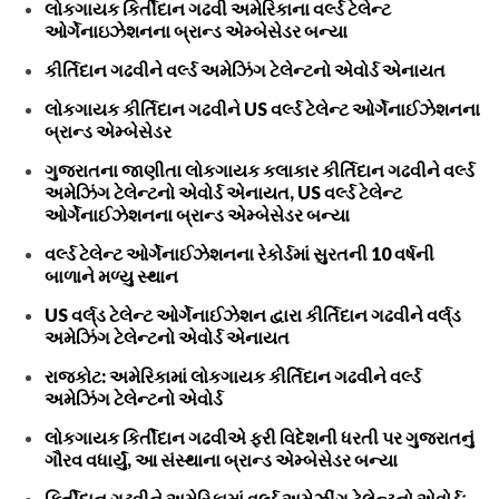
લોકગાયક કિર્તીદાન ગઢવી અમેરિકાના વર્લ્ડ ટેલેન્ટ
ઓર્ગેનાઇઝેશનના બ્રાન્ડ એમ્બેસેડર બન્યા
કીર્તિદાન ગઢવીને વર્લ્ડ અમેઝિંગ ટેલેન્ટનો એવોર્ડ એનાયત
લોકગાયક કીર્તિદાન ગઢવીને US વર્લ્ડ ટેલેન્ટ ઓર્ગેનાઈઝેશનના
બ્રાન્ડ એમ્બેસેડર
ગુજરાતના જાણીતા લોકગાયક કલાકાર કીર્તિદાન ગઢવીને વર્લ્ડ
અમેઝિંગ ટેલેન્ટનો એવોર્ડ એનાયત, US વર્લ્ડ ટેલેન્ટ
ઓર્ગેનાઈઝેશનના બ્રાન્ડ એમ્બેસેડર બન્યા
વર્લ્ડ ટેલેન્ટ ઓર્ગેનાઈઝેશનના રેકોર્ડમાં સુરતની 10 વર્ષની
બાળાને મળ્યુ સ્થાન
US વર્લ્‌ડ ટેલેન્ટ ઓર્ગેનાઈઝેશન દ્વારા કીર્તિદાન ગઢવીને વર્લ્‌ડ
અમેઝિંગ ટેલેન્ટનો એવોર્ડ એનાયત
રાજકોટ: અમેરિકામાં લોકગાયક કીર્તિદાન ગઢવીને વર્લ્ડ
અમેઝિંગ ટેલેન્ટનો એવોર્ડ
લોકગાયક કિર્તીદાન ગઢવીએ ફરી વિદેશની ધરતી પર ગુજરાતનું
ગૌરવ વધાર્યું, આ સંસ્થાના બ્રાન્ડ એમ્બેસેડર બન્યા
કિર્તીદાન ગઢવીને અમેરિકામાં વર્લ્ડ અમેઝીંગ ટેલેન્ટનો એવોર્ડઃ