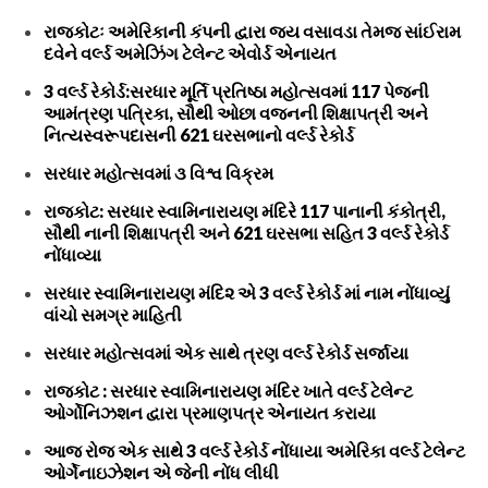
રાજકોટઃ અમેરિકાની કંપની દ્વારા જય વસાવડા તેમજ સાંઈરામ
દવેને વર્લ્ડ અમેઝિંગ ટેલેન્ટ એવોર્ડ એનાયત
3 વર્લ્ડ રેકોર્ડ:સરધાર મૂર્તિ પ્રતિષ્ઠા મહોત્સવમાં 117 પેજની
આમંત્રણ પત્રિકા, સૌથી ઓછા વજનની શિક્ષાપત્રી અને
નિત્યસ્વરૂપદાસની 621 ઘરસભાનો વર્લ્ડ રેકોર્ડ
સરધાર મહોત્સવમાં ૩ વિશ્વ વિક્રમ
રાજકોટ: સરધાર સ્વામિનારાયણ મંદિરે 117 પાનાની કંકોત્રી,
સૌથી નાની શિક્ષાપત્રી અને 621 ઘરસભા સહિત 3 વર્લ્ડ રેકોર્ડ
નોંધાવ્યા
સરધાર સ્વામિનારાયણ મંદિ૨ એ 3 વર્લ્ડ રેકોર્ડ માં નામ નોંધાવ્યું
વાંચો સમગ્ર માહિતી
સરધાર મહોત્સવમાં એક સાથે ત્રણ વર્લ્ડ રેકોર્ડ સર્જાયા
રાજકોટ : સરધાર સ્વામિનારાયણ મંદિર ખાતે વર્લ્ડ ટેલેન્ટ
ઓર્ગોનિઝશન દ્વારા પ્રમાણપત્ર એનાયત કરાયા
આજ રોજ એક સાથે 3 વર્લ્ડ રેકોર્ડ નોંધાયા અમેરિકા વર્લ્ડ ટેલેન્ટ
ઓર્ગેનાઇઝેશન એ જેની નોંધ લીધી