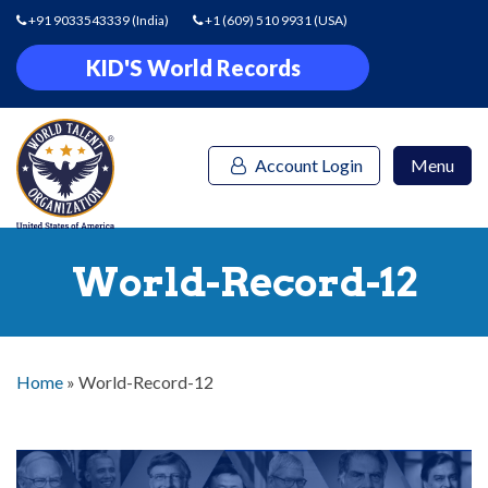
+91 9033543339
(India)
+1 (609) 510 9931
(USA)
KID'S World Records
Account Login
Menu
World-Record-12
Home
»
World-Record-12