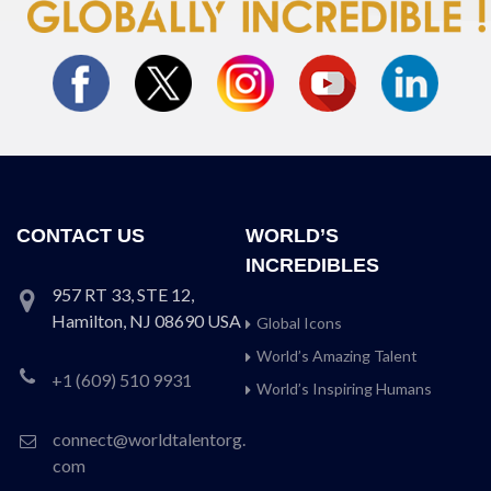
CONTACT US
WORLD’S
INCREDIBLES
957 RT 33, STE 12,
Hamilton, NJ 08690 USA
Global Icons
World’s Amazing Talent
+1 (609) 510 9931
World’s Inspiring Humans
connect@worldtalentorg.
com