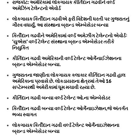
રાજકોટ: અમેરિકામાં લોકગાયક કીર્તિદાન ગઢવીને વર્લ્ડ
અમેઝિંગ ટેલેન્ટનો એવોર્ડ
લોકગાયક કિર્તીદાન ગઢવીએ ફરી વિદેશની ધરતી પર ગુજરાતનું
ગૌરવ વધાર્યું, આ સંસ્થાના બ્રાન્ડ એમ્બેસેડર બન્યા
કિર્તીદાન ગઢવીને અમેરિકામાં વર્લ્ડ અમેઝીંગ ટેલેન્ટનો એવોર્ડઃ
'યુએસ' વર્લ્ડ ટેલેન્ટ સંસ્થાના બ્રાન્ડ એમ્બેસેડર તરીકે
નિયુકિત
કીર્તિદાન ગઢવી અમેરિકાની વર્લ્ડ ટેલેન્ટ ઓર્ગેનાઈઝેશનના
બ્રાન્ડ એમ્બેસેડર બન્યા.
ગુજરાતના જાણીતા લોકગાયક કલાકાર કીર્તિદાન ગઢવી હાલ
અમેરિકાના પ્રવાસે છે. લોકડાયરાના ક્ષેત્રમાં તેઓ 16
સપ્ટેમ્બરથી અમેરીકામાં ધૂમ મચાવી રહ્યા છે.
કીર્તિદાન ગઢવી બન્યા વર્લ્ડ ટેલેન્ટ ઓ.ના એમ્બેસેડર
કિર્તીદાન ગઢવી બન્યા વર્લ્ડ ટેલેન્ટ ઓર્ગેનાઇઝેશન,જે અંતર્ગત
ભવ્ય સ્વાગત
લોકગાયક કિર્તીદાન ગઢવી વર્લ્ડ ટેલેન્ટ ઓર્ગેનાઇઝેશનના
બ્રાન્ડ એમ્બેસેડર બન્યા