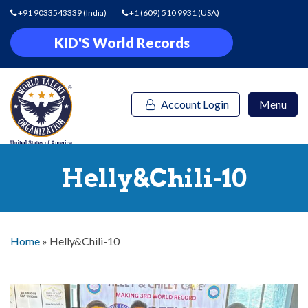
+91 9033543339
(India)
+1 (609) 510 9931
(USA)
KID'S World Records
Account Login
Menu
Helly&Chili-10
Home
»
Helly&Chili-10