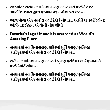
રાજકોટ : સરધાર સ્વામિનારાયણ મંદિર ખાતે વર્લ્ડ ટેલેન્ટ
ઓર્ગોનિઝશન દ્વારા પ્રમાણપત્ર એનાયત કરાયા
આજ રોજ એક સાથે 3 વર્લ્ડ રેકોર્ડ નોંધાયા અમેરિકા વર્લ્ડ ટેલેન્ટ
ઓર્ગેનાઇઝેશન એ જેની નોંધ લીધી
Dwarka's Jagat Mandir is awarded as World's
Amazing Place
સરધારમાં સ્વામિનારાયણ મંદિરમાં મૂર્તિ પ્રાણ પ્રતિષ્ઠા
કાર્યક્રમમાં એક સાથે 3 વર્લ્ડ રેકોર્ડ નોંધાયા
નર્મદા : સ્વામિનારાયણ મંદિરમાં પ્રાણ પ્રતિષ્ઠા કાર્યક્રમમાં 3
વર્લ્ડ રેકોર્ડ નોંધાયા
સરધારમાં સ્વામિનારાયણ મંદિરમાં મૂર્તિ પ્રાણ પ્રતિષ્ઠા
કાર્યક્રમમાં એક સાથે 3 વર્લ્ડ રેકોર્ડ નોંધાયા