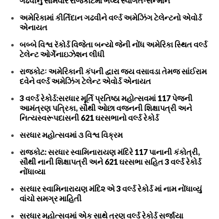
ગઢવીનું સોમવારે રાજકોટમાં ભવ્ય સ્વાગત-સન્માન
અમેરિકામાં કીર્તિદાન ગઢવીને વર્લ્ડ અમેઝિંગ ટેલેન્ટનો એવોર્ડ
એનાયત
બબ્બે વિશ્વ રૅકોર્ડ વિજેતા બન્યો જેની નોંધ અમેરિકા સ્થિત વર્લ્ડ
ટેલેન્ટ ઓર્ગેનાઇઝેશન લીધી
રાજકોટઃ અમેરિકાની કંપની દ્વારા જય વસાવડા તેમજ સાંઈરામ
દવેને વર્લ્ડ અમેઝિંગ ટેલેન્ટ એવોર્ડ એનાયત
3 વર્લ્ડ રેકોર્ડ:સરધાર મૂર્તિ પ્રતિષ્ઠા મહોત્સવમાં 117 પેજની
આમંત્રણ પત્રિકા, સૌથી ઓછા વજનની શિક્ષાપત્રી અને
નિત્યસ્વરૂપદાસની 621 ઘરસભાનો વર્લ્ડ રેકોર્ડ
સરધાર મહોત્સવમાં ૩ વિશ્વ વિક્રમ
રાજકોટ: સરધાર સ્વામિનારાયણ મંદિરે 117 પાનાની કંકોત્રી,
સૌથી નાની શિક્ષાપત્રી અને 621 ઘરસભા સહિત 3 વર્લ્ડ રેકોર્ડ
નોંધાવ્યા
સરધાર સ્વામિનારાયણ મંદિ૨ એ 3 વર્લ્ડ રેકોર્ડ માં નામ નોંધાવ્યું
વાંચો સમગ્ર માહિતી
સરધાર મહોત્સવમાં એક સાથે ત્રણ વર્લ્ડ રેકોર્ડ સર્જાયા