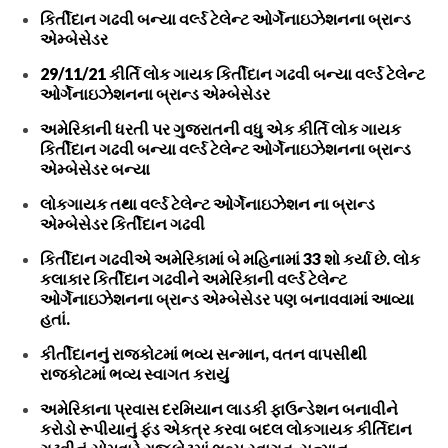
કિર્તીદાન ગઢવી બન્યા વર્લ્ડ ટેલેન્ટ ઓર્ગેનાઇઝેશનના બ્રાન્ડ
એમ્બેસેડર
29/11/21 કીર્તિ લોક ગાયક કિર્તીદાન ગઢવી બન્યા વર્લ્ડ ટેલેન્ટ
ઓર્ગેનાઇઝેશનના બ્રાન્ડ એમ્બેસેડર
અમેરિકાની ધરતી પર ગુજરાતની વધુ એક કીર્તિ લોક ગાયક
કિર્તીદાન ગઢવી બન્યા વર્લ્ડ ટેલેન્ટ ઓર્ગેનાઇઝેશનના બ્રાન્ડ
એમ્બેસેડર બન્યા
લોકગાયક તથા વર્લ્ડ ટેલેન્ટ ઓર્ગેનાઇઝેશન ના બ્રાન્ડ
એમ્બેસેડર કિર્તીદાન ગઢવી
કિર્તીદાન ગઢવીએ અમેરિકામાં બે મહિનામાં 33 શો કર્યા છે. લોક
કલાકાર કિર્તીદાન ગઢવીને અમેરિકાની વર્લ્ડ ટેલેન્ટ
ઓર્ગેનાઇઝેશનના બ્રાન્ડ એમ્બેસેડર પણ બનાવવામાં આવ્યા
હતાં.
કીર્તીદાનનું રાજકોટમાં ભવ્ય સન્માન, વતન વાપસીથી
રાજકોટમાં ભવ્ય સ્વાગત કરાયું
અમેરિકાના પ્રવાસ દરમિયાન લાડકી ફાઉન્ડેશન બનાવીને
કરોડો રૂપીયાનું ફંડ એકત્ર કરવા બદલ લોકગાયક કીર્તિદાન