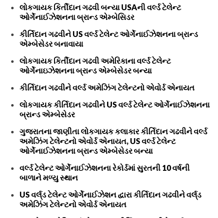
લોકગાયક કિર્તીદાન ગઢવી બન્યા USAની વર્લ્ડ ટેલેન્ટ
ઓર્ગેનાઈઝેશનના બ્રાન્ડ એમ્બેસિડર
કીર્તિદાન ગઢવીને US વર્લ્ડ ટેલેન્ટ ઓર્ગેનાઈઝેશનના બ્રાન્ડ
એમ્બેસેડર બનાવાયા
લોકગાયક કિર્તીદાન ગઢવી અમેરિકાના વર્લ્ડ ટેલેન્ટ
ઓર્ગેનાઇઝેશનના બ્રાન્ડ એમ્બેસેડર બન્યા
કીર્તિદાન ગઢવીને વર્લ્ડ અમેઝિંગ ટેલેન્ટનો એવોર્ડ એનાયત
લોકગાયક કીર્તિદાન ગઢવીને US વર્લ્ડ ટેલેન્ટ ઓર્ગેનાઈઝેશનના
બ્રાન્ડ એમ્બેસેડર
ગુજરાતના જાણીતા લોકગાયક કલાકાર કીર્તિદાન ગઢવીને વર્લ્ડ
અમેઝિંગ ટેલેન્ટનો એવોર્ડ એનાયત, US વર્લ્ડ ટેલેન્ટ
ઓર્ગેનાઈઝેશનના બ્રાન્ડ એમ્બેસેડર બન્યા
વર્લ્ડ ટેલેન્ટ ઓર્ગેનાઈઝેશનના રેકોર્ડમાં સુરતની 10 વર્ષની
બાળાને મળ્યુ સ્થાન
US વર્લ્‌ડ ટેલેન્ટ ઓર્ગેનાઈઝેશન દ્વારા કીર્તિદાન ગઢવીને વર્લ્‌ડ
અમેઝિંગ ટેલેન્ટનો એવોર્ડ એનાયત