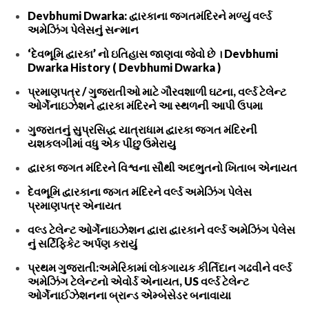
Devbhumi Dwarka: દ્વારકાના જગતમંદિરને મળ્યું વર્લ્ડ
અમેઝિંગ પેલેસનું સન્માન
‘દેવભૂમિ દ્વારકા’ નો ઇતિહાસ જાણવા જેવો છે । Devbhumi
Dwarka History ( Devbhumi Dwarka )
પ્રમાણપત્ર / ગુજરાતીઓ માટે ગૌરવશાળી ઘટના, વર્લ્ડ ટેલેન્ટ
ઓર્ગેનાઇઝેશને દ્વારકા મંદિરને આ સ્થળની આપી ઉપમા
ગુજરાતનું સુપ્રસિદ્ધ યાત્રાધામ દ્વારકા જગત મંદિરની
યશકલગીમાં વધુ એક પીંછુ ઉમેરાયુ
દ્વારકા જગત મંદિરને વિશ્વના સૌથી અદભુતનો ખિતાબ એનાયત
દેવભૂમિ દ્વારકાના જગત મંદિરને વર્લ્ડ અમેઝિંગ પેલેસ
પ્રમાણપત્ર એનાયત
વલ્ડ ટેલેન્ટ ઓર્ગેનાઇઝેશન દ્વારા દ્વારકાને વર્લ્ડ અમેઝિંગ પેલેસ
નું સર્ટિફિકેટ અર્પણ કરાયું
પ્રથમ ગુજરાતી:અમેરિકામાં લોકગાયક કીર્તિદાન ગઢવીને વર્લ્ડ
અમેઝિંગ ટેલેન્ટનો એવોર્ડ એનાયત, US વર્લ્ડ ટેલેન્ટ
ઓર્ગેનાઈઝેશનના બ્રાન્ડ એમ્બેસેડર બનાવાયા