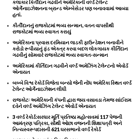
કલાકાર કિર્તીદાન ગઢવીને અમેરિકાની વર્લ્ડ ટેલેન્ટ
ઓર્ગેનાઇઝેશનના બ્રાન્ડ એમ્બેસેડર પણ બનાવવામાં આવ્યા
હતાં.
કીર્તીદાનનું રાજકોટમાં ભવ્ય સન્માન, વતન વાપસીથી
રાજકોટમાં ભવ્ય સ્વાગત કરાયું
અમેરિકાના પ્રવાસ દરમિયાન લાડકી ફાઉન્ડેશન બનાવીને
કરોડો રૂપીયાનું ફંડ એકત્ર કરવા બદલ લોકગાયક કીર્તિદાન
ગઢવીનું સોમવારે રાજકોટમાં ભવ્ય સ્વાગત-સન્માન
અમેરિકામાં કીર્તિદાન ગઢવીને વર્લ્ડ અમેઝિંગ ટેલેન્ટનો એવોર્ડ
એનાયત
બબ્બે વિશ્વ રૅકોર્ડ વિજેતા બન્યો જેની નોંધ અમેરિકા સ્થિત વર્લ્ડ
ટેલેન્ટ ઓર્ગેનાઇઝેશન લીધી
રાજકોટઃ અમેરિકાની કંપની દ્વારા જય વસાવડા તેમજ સાંઈરામ
દવેને વર્લ્ડ અમેઝિંગ ટેલેન્ટ એવોર્ડ એનાયત
3 વર્લ્ડ રેકોર્ડ:સરધાર મૂર્તિ પ્રતિષ્ઠા મહોત્સવમાં 117 પેજની
આમંત્રણ પત્રિકા, સૌથી ઓછા વજનની શિક્ષાપત્રી અને
નિત્યસ્વરૂપદાસની 621 ઘરસભાનો વર્લ્ડ રેકોર્ડ