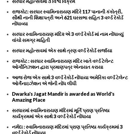
સરધાર મહોત્સવમાં ૩ વિશ્વ વિક્રમ
રાજકોટ: સરધાર સ્વામિનારાયણ મંદિરે 117 પાનાની કંકોત્રી,
સૌથી નાની શિક્ષાપત્રી અને 621 ઘરસભા સહિત 3 વર્લ્ડ રેકોર્ડ
નોંધાવ્યા
સરધાર સ્વામિનારાયણ મંદિ૨ એ 3 વર્લ્ડ રેકોર્ડ માં નામ નોંધાવ્યું
વાંચો સમગ્ર માહિતી
સરધાર મહોત્સવમાં એક સાથે ત્રણ વર્લ્ડ રેકોર્ડ સર્જાયા
રાજકોટ : સરધાર સ્વામિનારાયણ મંદિર ખાતે વર્લ્ડ ટેલેન્ટ
ઓર્ગોનિઝશન દ્વારા પ્રમાણપત્ર એનાયત કરાયા
આજ રોજ એક સાથે 3 વર્લ્ડ રેકોર્ડ નોંધાયા અમેરિકા વર્લ્ડ ટેલેન્ટ
ઓર્ગેનાઇઝેશન એ જેની નોંધ લીધી
Dwarka's Jagat Mandir is awarded as World's
Amazing Place
સરધારમાં સ્વામિનારાયણ મંદિરમાં મૂર્તિ પ્રાણ પ્રતિષ્ઠા
કાર્યક્રમમાં એક સાથે 3 વર્લ્ડ રેકોર્ડ નોંધાયા
નર્મદા : સ્વામિનારાયણ મંદિરમાં પ્રાણ પ્રતિષ્ઠા કાર્યક્રમમાં 3
વર્લ્ડ રેકોર્ડ નોંધાયા