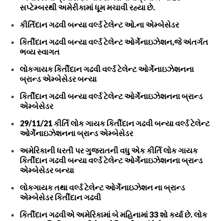
સપ્ટેમ્બરથી અમેરીકામાં ધૂમ મચાવી રહ્યા છે.
કીર્તિદાન ગઢવી બન્યા વર્લ્ડ ટેલેન્ટ ઓ.ના એમ્બેસેડર
કિર્તીદાન ગઢવી બન્યા વર્લ્ડ ટેલેન્ટ ઓર્ગેનાઇઝેશન,જે અંતર્ગત
ભવ્ય સ્વાગત
લોકગાયક કિર્તીદાન ગઢવી વર્લ્ડ ટેલેન્ટ ઓર્ગેનાઇઝેશનના
બ્રાન્ડ એમ્બેસેડર બન્યા
કિર્તીદાન ગઢવી બન્યા વર્લ્ડ ટેલેન્ટ ઓર્ગેનાઇઝેશનના બ્રાન્ડ
એમ્બેસેડર
29/11/21 કીર્તિ લોક ગાયક કિર્તીદાન ગઢવી બન્યા વર્લ્ડ ટેલેન્ટ
ઓર્ગેનાઇઝેશનના બ્રાન્ડ એમ્બેસેડર
અમેરિકાની ધરતી પર ગુજરાતની વધુ એક કીર્તિ લોક ગાયક
કિર્તીદાન ગઢવી બન્યા વર્લ્ડ ટેલેન્ટ ઓર્ગેનાઇઝેશનના બ્રાન્ડ
એમ્બેસેડર બન્યા
લોકગાયક તથા વર્લ્ડ ટેલેન્ટ ઓર્ગેનાઇઝેશન ના બ્રાન્ડ
એમ્બેસેડર કિર્તીદાન ગઢવી
કિર્તીદાન ગઢવીએ અમેરિકામાં બે મહિનામાં 33 શો કર્યા છે. લોક