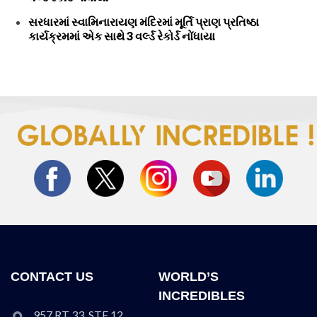
સરધારમાં સ્વામિનારાયણ મંદિરમાં મૂર્તિ પ્રાણ પ્રતિષ્ઠા
કાર્યક્રમમાં એક સાથે 3 વર્લ્ડ રેકોર્ડ નોંધાયા
CONTACT US
WORLD’S
INCREDIBLES
957 RT 33, STE 12,