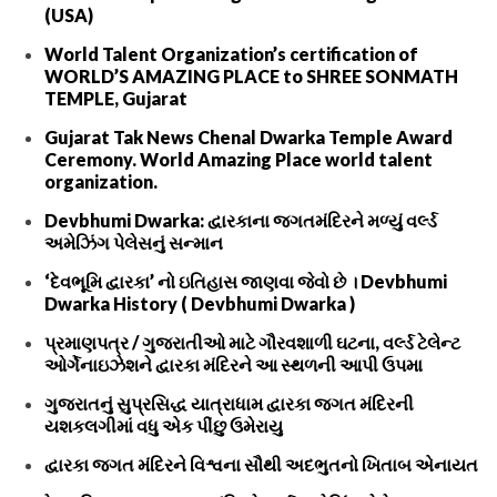
(USA)
World Talent Organization’s certification of
WORLD’S AMAZING PLACE to SHREE SONMATH
TEMPLE, Gujarat
Gujarat Tak News Chenal Dwarka Temple Award
Ceremony. World Amazing Place world talent
organization.
Devbhumi Dwarka: દ્વારકાના જગતમંદિરને મળ્યું વર્લ્ડ
અમેઝિંગ પેલેસનું સન્માન
‘દેવભૂમિ દ્વારકા’ નો ઇતિહાસ જાણવા જેવો છે । Devbhumi
Dwarka History ( Devbhumi Dwarka )
પ્રમાણપત્ર / ગુજરાતીઓ માટે ગૌરવશાળી ઘટના, વર્લ્ડ ટેલેન્ટ
ઓર્ગેનાઇઝેશને દ્વારકા મંદિરને આ સ્થળની આપી ઉપમા
ગુજરાતનું સુપ્રસિદ્ધ યાત્રાધામ દ્વારકા જગત મંદિરની
યશકલગીમાં વધુ એક પીંછુ ઉમેરાયુ
દ્વારકા જગત મંદિરને વિશ્વના સૌથી અદભુતનો ખિતાબ એનાયત