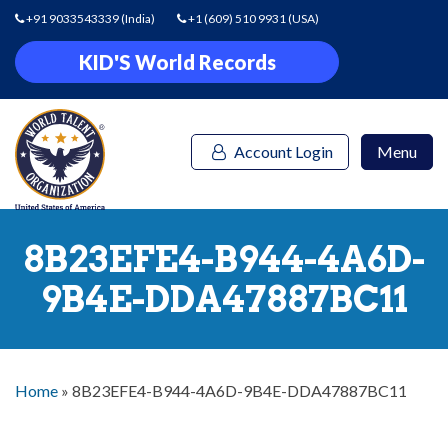
+91 9033543339
(India)
+1 (609) 510 9931
(USA)
KID'S World Records
Account Login
Menu
8B23EFE4-B944-4A6D-
9B4E-DDA47887BC11
Home
»
8B23EFE4-B944-4A6D-9B4E-DDA47887BC11