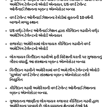
અમેઝિંગ ટેલેન્ટનો એવોર્ડ એનાયત, US વર્લ્ડ ટેલેન્ટ
ઓર્ગેનાઈઝેશનના બ્રાન્ડ એમ્બેસેડર બન્યા
વર્લ્ડ ટેલેન્ટ ઓર્ગેનાઈઝેશનના રેકોર્ડમાં સુરતની 10 વર્ષની
બાળાને મળ્યુ સ્થાન
US વર્લ્‌ડ ટેલેન્ટ ઓર્ગેનાઈઝેશન દ્વારા કીર્તિદાન ગઢવીને વર્લ્‌ડ
અમેઝિંગ ટેલેન્ટનો એવોર્ડ એનાયત
રાજકોટ: અમેરિકામાં લોકગાયક કીર્તિદાન ગઢવીને વર્લ્ડ
અમેઝિંગ ટેલેન્ટનો એવોર્ડ
લોકગાયક કિર્તીદાન ગઢવીએ ફરી વિદેશની ધરતી પર ગુજરાતનું
ગૌરવ વધાર્યું, આ સંસ્થાના બ્રાન્ડ એમ્બેસેડર બન્યા
કિર્તીદાન ગઢવીને અમેરિકામાં વર્લ્ડ અમેઝીંગ ટેલેન્ટનો એવોર્ડઃ
'યુએસ' વર્લ્ડ ટેલેન્ટ સંસ્થાના બ્રાન્ડ એમ્બેસેડર તરીકે
નિયુકિત
કીર્તિદાન ગઢવી અમેરિકાની વર્લ્ડ ટેલેન્ટ ઓર્ગેનાઈઝેશનના
બ્રાન્ડ એમ્બેસેડર બન્યા.
ગુજરાતના જાણીતા લોકગાયક કલાકાર કીર્તિદાન ગઢવી હાલ
અમેરિકાના પ્રવાસે છે. લોકડાયરાના ક્ષેત્રમાં તેઓ 16