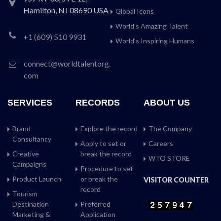
Hamilton, NJ 08690 USA
Global Icons
World’s Amazing Talent
+1 (609) 510 9931
World’s Inspiring Humans
connect@worldtalentorg.
com
SERVICES
RECORDS
ABOUT US
Brand
Explore the record
The Company
Consultancy
Apply to set or
Careers
Creative
break the record
WTO STORE
Campaigns
Procedure to set
Product Launch
or break the
VISITOR COUNTER
record
Tourism
Destination
Preferred
Marketing &
Application