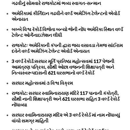
ગઢવીનું સોમવારે રાજકોટમાં ભવ્ય સ્વાગત-સન્માન
અમેરિકામાં કીર્તિદાન ગઢવીને વર્લ્ડ અમેઝિંગ ટેલેન્ટનો એવોર્ડ
એનાયત
બબ્બે વિશ્વ રૅકોર્ડ વિજેતા બન્યો જેની નોંધ અમેરિકા સ્થિત વર્લ્ડ
ટેલેન્ટ ઓર્ગેનાઇઝેશન લીધી
રાજકોટઃ અમેરિકાની કંપની દ્વારા જય વસાવડા તેમજ સાંઈરામ
દવેને વર્લ્ડ અમેઝિંગ ટેલેન્ટ એવોર્ડ એનાયત
3 વર્લ્ડ રેકોર્ડ:સરધાર મૂર્તિ પ્રતિષ્ઠા મહોત્સવમાં 117 પેજની
આમંત્રણ પત્રિકા, સૌથી ઓછા વજનની શિક્ષાપત્રી અને
નિત્યસ્વરૂપદાસની 621 ઘરસભાનો વર્લ્ડ રેકોર્ડ
સરધાર મહોત્સવમાં ૩ વિશ્વ વિક્રમ
રાજકોટ: સરધાર સ્વામિનારાયણ મંદિરે 117 પાનાની કંકોત્રી,
સૌથી નાની શિક્ષાપત્રી અને 621 ઘરસભા સહિત 3 વર્લ્ડ રેકોર્ડ
નોંધાવ્યા
સરધાર સ્વામિનારાયણ મંદિ૨ એ 3 વર્લ્ડ રેકોર્ડ માં નામ નોંધાવ્યું
વાંચો સમગ્ર માહિતી