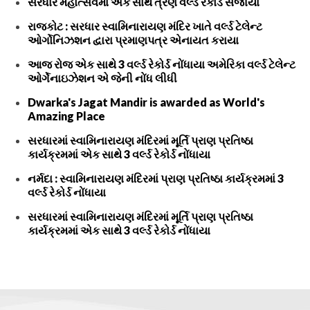
સરધાર મહોત્સવમાં એક સાથે ત્રણ વર્લ્ડ રેકોર્ડ સર્જાયા
રાજકોટ : સરધાર સ્વામિનારાયણ મંદિર ખાતે વર્લ્ડ ટેલેન્ટ
ઓર્ગોનિઝશન દ્વારા પ્રમાણપત્ર એનાયત કરાયા
આજ રોજ એક સાથે 3 વર્લ્ડ રેકોર્ડ નોંધાયા અમેરિકા વર્લ્ડ ટેલેન્ટ
ઓર્ગેનાઇઝેશન એ જેની નોંધ લીધી
Dwarka's Jagat Mandir is awarded as World's
Amazing Place
સરધારમાં સ્વામિનારાયણ મંદિરમાં મૂર્તિ પ્રાણ પ્રતિષ્ઠા
કાર્યક્રમમાં એક સાથે 3 વર્લ્ડ રેકોર્ડ નોંધાયા
નર્મદા : સ્વામિનારાયણ મંદિરમાં પ્રાણ પ્રતિષ્ઠા કાર્યક્રમમાં 3
વર્લ્ડ રેકોર્ડ નોંધાયા
સરધારમાં સ્વામિનારાયણ મંદિરમાં મૂર્તિ પ્રાણ પ્રતિષ્ઠા
કાર્યક્રમમાં એક સાથે 3 વર્લ્ડ રેકોર્ડ નોંધાયા