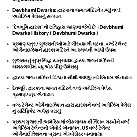
Devbhumi Dwarka: દ્વારકાના જગતમંદિરને મળ્યું વર્લ્ડ
અમેઝિંગ પેલેસનું સન્માન
‘દેવભૂમિ દ્વારકા’ નો ઇતિહાસ જાણવા જેવો છે । Devbhumi
Dwarka History ( Devbhumi Dwarka )
પ્રમાણપત્ર / ગુજરાતીઓ માટે ગૌરવશાળી ઘટના, વર્લ્ડ ટેલેન્ટ
ઓર્ગેનાઇઝેશને દ્વારકા મંદિરને આ સ્થળની આપી ઉપમા
ગુજરાતનું સુપ્રસિદ્ધ યાત્રાધામ દ્વારકા જગત મંદિરની
યશકલગીમાં વધુ એક પીંછુ ઉમેરાયુ
દ્વારકા જગત મંદિરને વિશ્વના સૌથી અદભુતનો ખિતાબ એનાયત
દેવભૂમિ દ્વારકાના જગત મંદિરને વર્લ્ડ અમેઝિંગ પેલેસ
પ્રમાણપત્ર એનાયત
વલ્ડ ટેલેન્ટ ઓર્ગેનાઇઝેશન દ્વારા દ્વારકાને વર્લ્ડ અમેઝિંગ પેલેસ
નું સર્ટિફિકેટ અર્પણ કરાયું
પ્રથમ ગુજરાતી:અમેરિકામાં લોકગાયક કીર્તિદાન ગઢવીને વર્લ્ડ
અમેઝિંગ ટેલેન્ટનો એવોર્ડ એનાયત, US વર્લ્ડ ટેલેન્ટ
ઓર્ગેનાઈઝેશનના બ્રાન્ડ એમ્બેસેડર બનાવાયા