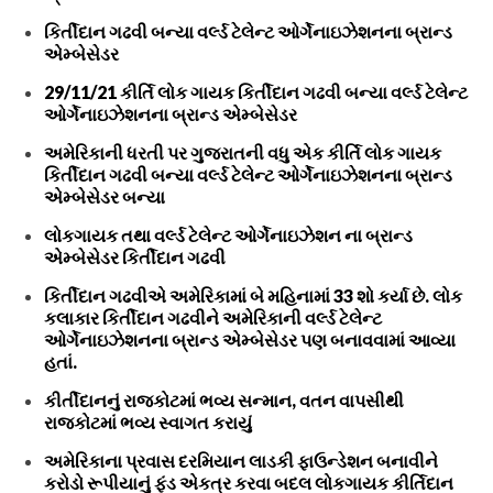
કિર્તીદાન ગઢવી બન્યા વર્લ્ડ ટેલેન્ટ ઓર્ગેનાઇઝેશનના બ્રાન્ડ
એમ્બેસેડર
29/11/21 કીર્તિ લોક ગાયક કિર્તીદાન ગઢવી બન્યા વર્લ્ડ ટેલેન્ટ
ઓર્ગેનાઇઝેશનના બ્રાન્ડ એમ્બેસેડર
અમેરિકાની ધરતી પર ગુજરાતની વધુ એક કીર્તિ લોક ગાયક
કિર્તીદાન ગઢવી બન્યા વર્લ્ડ ટેલેન્ટ ઓર્ગેનાઇઝેશનના બ્રાન્ડ
એમ્બેસેડર બન્યા
લોકગાયક તથા વર્લ્ડ ટેલેન્ટ ઓર્ગેનાઇઝેશન ના બ્રાન્ડ
એમ્બેસેડર કિર્તીદાન ગઢવી
કિર્તીદાન ગઢવીએ અમેરિકામાં બે મહિનામાં 33 શો કર્યા છે. લોક
કલાકાર કિર્તીદાન ગઢવીને અમેરિકાની વર્લ્ડ ટેલેન્ટ
ઓર્ગેનાઇઝેશનના બ્રાન્ડ એમ્બેસેડર પણ બનાવવામાં આવ્યા
હતાં.
કીર્તીદાનનું રાજકોટમાં ભવ્ય સન્માન, વતન વાપસીથી
રાજકોટમાં ભવ્ય સ્વાગત કરાયું
અમેરિકાના પ્રવાસ દરમિયાન લાડકી ફાઉન્ડેશન બનાવીને
કરોડો રૂપીયાનું ફંડ એકત્ર કરવા બદલ લોકગાયક કીર્તિદાન