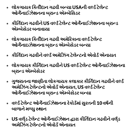
લોકગાયક કિર્તીદાન ગઢવી બન્યા USAની વર્લ્ડ ટેલેન્ટ
ઓર્ગેનાઈઝેશનના બ્રાન્ડ એમ્બેસિડર
કીર્તિદાન ગઢવીને US વર્લ્ડ ટેલેન્ટ ઓર્ગેનાઈઝેશનના બ્રાન્ડ
એમ્બેસેડર બનાવાયા
લોકગાયક કિર્તીદાન ગઢવી અમેરિકાના વર્લ્ડ ટેલેન્ટ
ઓર્ગેનાઇઝેશનના બ્રાન્ડ એમ્બેસેડર બન્યા
કીર્તિદાન ગઢવીને વર્લ્ડ અમેઝિંગ ટેલેન્ટનો એવોર્ડ એનાયત
લોકગાયક કીર્તિદાન ગઢવીને US વર્લ્ડ ટેલેન્ટ ઓર્ગેનાઈઝેશનના
બ્રાન્ડ એમ્બેસેડર
ગુજરાતના જાણીતા લોકગાયક કલાકાર કીર્તિદાન ગઢવીને વર્લ્ડ
અમેઝિંગ ટેલેન્ટનો એવોર્ડ એનાયત, US વર્લ્ડ ટેલેન્ટ
ઓર્ગેનાઈઝેશનના બ્રાન્ડ એમ્બેસેડર બન્યા
વર્લ્ડ ટેલેન્ટ ઓર્ગેનાઈઝેશનના રેકોર્ડમાં સુરતની 10 વર્ષની
બાળાને મળ્યુ સ્થાન
US વર્લ્‌ડ ટેલેન્ટ ઓર્ગેનાઈઝેશન દ્વારા કીર્તિદાન ગઢવીને વર્લ્‌ડ
અમેઝિંગ ટેલેન્ટનો એવોર્ડ એનાયત