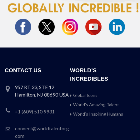
CONTACT US
WORLD’S
INCREDIBLES
957 RT 33, STE 12,
Hamilton, NJ 08690 USA
Global Icons
World’s Amazing Talent
+1 (609) 510 9931
World’s Inspiring Humans
connect@worldtalentorg.
com