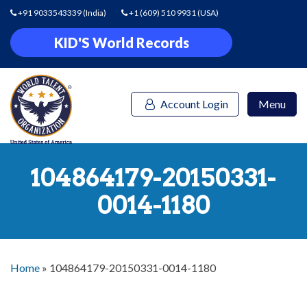
+91 9033543339
(India)
+1 (609) 510 9931
(USA)
KID'S World Records
Account Login
Menu
104864179-20150331-
0014-1180
Home
»
104864179-20150331-0014-1180