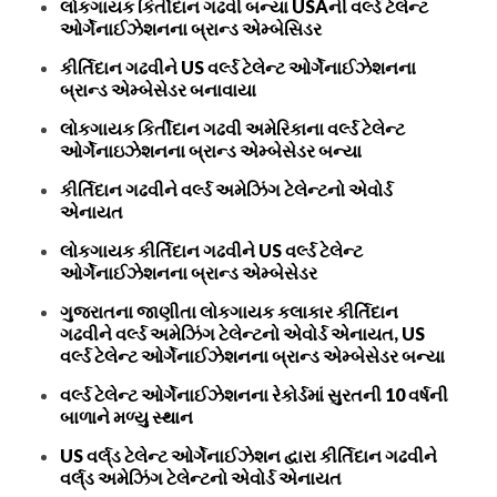
લોકગાયક કિર્તીદાન ગઢવી બન્યા USAની વર્લ્ડ ટેલેન્ટ
ઓર્ગેનાઈઝેશનના બ્રાન્ડ એમ્બેસિડર
કીર્તિદાન ગઢવીને US વર્લ્ડ ટેલેન્ટ ઓર્ગેનાઈઝેશનના
બ્રાન્ડ એમ્બેસેડર બનાવાયા
લોકગાયક કિર્તીદાન ગઢવી અમેરિકાના વર્લ્ડ ટેલેન્ટ
ઓર્ગેનાઇઝેશનના બ્રાન્ડ એમ્બેસેડર બન્યા
કીર્તિદાન ગઢવીને વર્લ્ડ અમેઝિંગ ટેલેન્ટનો એવોર્ડ
એનાયત
લોકગાયક કીર્તિદાન ગઢવીને US વર્લ્ડ ટેલેન્ટ
ઓર્ગેનાઈઝેશનના બ્રાન્ડ એમ્બેસેડર
ગુજરાતના જાણીતા લોકગાયક કલાકાર કીર્તિદાન
ગઢવીને વર્લ્ડ અમેઝિંગ ટેલેન્ટનો એવોર્ડ એનાયત, US
વર્લ્ડ ટેલેન્ટ ઓર્ગેનાઈઝેશનના બ્રાન્ડ એમ્બેસેડર બન્યા
વર્લ્ડ ટેલેન્ટ ઓર્ગેનાઈઝેશનના રેકોર્ડમાં સુરતની 10 વર્ષની
બાળાને મળ્યુ સ્થાન
US વર્લ્‌ડ ટેલેન્ટ ઓર્ગેનાઈઝેશન દ્વારા કીર્તિદાન ગઢવીને
વર્લ્‌ડ અમેઝિંગ ટેલેન્ટનો એવોર્ડ એનાયત