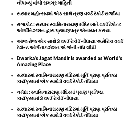
નોંધાવ્યું વાંચો સમગ્ર માહિતી
સરધાર મહોત્સવમાં એક સાથે ત્રણ વર્લ્ડ રેકોર્ડ સર્જાયા
રાજકોટ : સરધાર સ્વામિનારાયણ મંદિર ખાતે વર્લ્ડ ટેલેન્ટ
ઓર્ગોનિઝશન દ્વારા પ્રમાણપત્ર એનાયત કરાયા
આજ રોજ એક સાથે 3 વર્લ્ડ રેકોર્ડ નોંધાયા અમેરિકા વર્લ્ડ
ટેલેન્ટ ઓર્ગેનાઇઝેશન એ જેની નોંધ લીધી
Dwarka's Jagat Mandir is awarded as World's
Amazing Place
સરધારમાં સ્વામિનારાયણ મંદિરમાં મૂર્તિ પ્રાણ પ્રતિષ્ઠા
કાર્યક્રમમાં એક સાથે 3 વર્લ્ડ રેકોર્ડ નોંધાયા
નર્મદા : સ્વામિનારાયણ મંદિરમાં પ્રાણ પ્રતિષ્ઠા
કાર્યક્રમમાં 3 વર્લ્ડ રેકોર્ડ નોંધાયા
સરધારમાં સ્વામિનારાયણ મંદિરમાં મૂર્તિ પ્રાણ પ્રતિષ્ઠા
કાર્યક્રમમાં એક સાથે 3 વર્લ્ડ રેકોર્ડ નોંધાયા