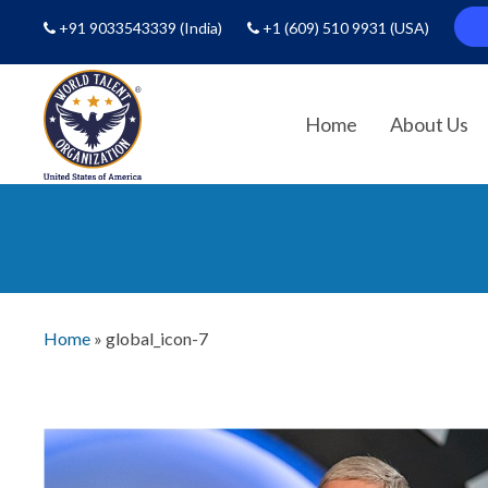
+91 9033543339
(India)
+1 (609) 510 9931
(USA)
Home
About Us
Home
»
global_icon-7