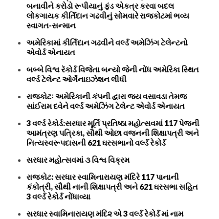
બનાવીને કરોડો રૂપીયાનું ફંડ એકત્ર કરવા બદલ
લોકગાયક કીર્તિદાન ગઢવીનું સોમવારે રાજકોટમાં ભવ્ય
સ્વાગત-સન્માન
અમેરિકામાં કીર્તિદાન ગઢવીને વર્લ્ડ અમેઝિંગ ટેલેન્ટનો
એવોર્ડ એનાયત
બબ્બે વિશ્વ રૅકોર્ડ વિજેતા બન્યો જેની નોંધ અમેરિકા સ્થિત
વર્લ્ડ ટેલેન્ટ ઓર્ગેનાઇઝેશન લીધી
રાજકોટઃ અમેરિકાની કંપની દ્વારા જય વસાવડા તેમજ
સાંઈરામ દવેને વર્લ્ડ અમેઝિંગ ટેલેન્ટ એવોર્ડ એનાયત
3 વર્લ્ડ રેકોર્ડ:સરધાર મૂર્તિ પ્રતિષ્ઠા મહોત્સવમાં 117 પેજની
આમંત્રણ પત્રિકા, સૌથી ઓછા વજનની શિક્ષાપત્રી અને
નિત્યસ્વરૂપદાસની 621 ઘરસભાનો વર્લ્ડ રેકોર્ડ
સરધાર મહોત્સવમાં ૩ વિશ્વ વિક્રમ
રાજકોટ: સરધાર સ્વામિનારાયણ મંદિરે 117 પાનાની
કંકોત્રી, સૌથી નાની શિક્ષાપત્રી અને 621 ઘરસભા સહિત
3 વર્લ્ડ રેકોર્ડ નોંધાવ્યા
સરધાર સ્વામિનારાયણ મંદિ૨ એ 3 વર્લ્ડ રેકોર્ડ માં નામ