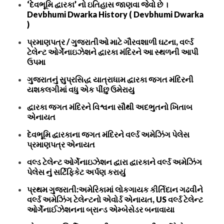
‘દેવભૂમિ દ્વારકા’ નો ઇતિહાસ જાણવા જેવો છે ।
Devbhumi Dwarka History ( Devbhumi Dwarka
)
પ્રમાણપત્ર / ગુજરાતીઓ માટે ગૌરવશાળી ઘટના, વર્લ્ડ
ટેલેન્ટ ઓર્ગેનાઇઝેશને દ્વારકા મંદિરને આ સ્થળની આપી
ઉપમા
ગુજરાતનું સુપ્રસિદ્ધ યાત્રાધામ દ્વારકા જગત મંદિરની
યશકલગીમાં વધુ એક પીંછુ ઉમેરાયુ
દ્વારકા જગત મંદિરને વિશ્વના સૌથી અદભુતનો ખિતાબ
એનાયત
દેવભૂમિ દ્વારકાના જગત મંદિરને વર્લ્ડ અમેઝિંગ પેલેસ
પ્રમાણપત્ર એનાયત
વલ્ડ ટેલેન્ટ ઓર્ગેનાઇઝેશન દ્વારા દ્વારકાને વર્લ્ડ અમેઝિંગ
પેલેસ નું સર્ટિફિકેટ અર્પણ કરાયું
પ્રથમ ગુજરાતી:અમેરિકામાં લોકગાયક કીર્તિદાન ગઢવીને
વર્લ્ડ અમેઝિંગ ટેલેન્ટનો એવોર્ડ એનાયત, US વર્લ્ડ ટેલેન્ટ
ઓર્ગેનાઈઝેશનના બ્રાન્ડ એમ્બેસેડર બનાવાયા