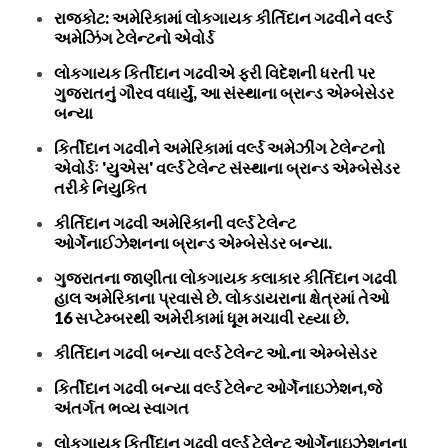
રાજકોટ: અમેરિકામાં લોકગાયક કીર્તિદાન ગઢવીને વર્લ્ડ
અમેઝિંગ ટેલેન્ટનો એવોર્ડ
લોકગાયક કિર્તીદાન ગઢવીએ ફરી વિદેશની ધરતી પર
ગુજરાતનું ગૌરવ વધાર્યું, આ સંસ્થાના બ્રાન્ડ એમ્બેસેડર
બન્યા
કિર્તીદાન ગઢવીને અમેરિકામાં વર્લ્ડ અમેઝીંગ ટેલેન્ટનો
એવોર્ડઃ 'યુએસ' વર્લ્ડ ટેલેન્ટ સંસ્થાના બ્રાન્ડ એમ્બેસેડર
તરીકે નિયુકિત
કીર્તિદાન ગઢવી અમેરિકાની વર્લ્ડ ટેલેન્ટ
ઓર્ગેનાઈઝેશનના બ્રાન્ડ એમ્બેસેડર બન્યા.
ગુજરાતના જાણીતા લોકગાયક કલાકાર કીર્તિદાન ગઢવી
હાલ અમેરિકાના પ્રવાસે છે. લોકડાયરાના ક્ષેત્રમાં તેઓ
16 સપ્ટેમ્બરથી અમેરીકામાં ધૂમ મચાવી રહ્યા છે.
કીર્તિદાન ગઢવી બન્યા વર્લ્ડ ટેલેન્ટ ઓ.ના એમ્બેસેડર
કિર્તીદાન ગઢવી બન્યા વર્લ્ડ ટેલેન્ટ ઓર્ગેનાઇઝેશન,જે
અંતર્ગત ભવ્ય સ્વાગત
લોકગાયક કિર્તીદાન ગઢવી વર્લ્ડ ટેલેન્ટ ઓર્ગેનાઇઝેશનના