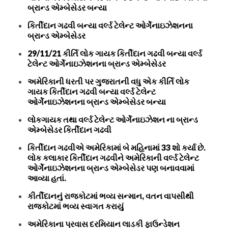
બ્રાન્ડ એમ્બેસેડર બન્યા
કિર્તીદાન ગઢવી બન્યા વર્લ્ડ ટેલેન્ટ ઓર્ગેનાઇઝેશનના
બ્રાન્ડ એમ્બેસેડર
29/11/21 કીર્તિ લોક ગાયક કિર્તીદાન ગઢવી બન્યા વર્લ્ડ
ટેલેન્ટ ઓર્ગેનાઇઝેશનના બ્રાન્ડ એમ્બેસેડર
અમેરિકાની ધરતી પર ગુજરાતની વધુ એક કીર્તિ લોક
ગાયક કિર્તીદાન ગઢવી બન્યા વર્લ્ડ ટેલેન્ટ
ઓર્ગેનાઇઝેશનના બ્રાન્ડ એમ્બેસેડર બન્યા
લોકગાયક તથા વર્લ્ડ ટેલેન્ટ ઓર્ગેનાઇઝેશન ના બ્રાન્ડ
એમ્બેસેડર કિર્તીદાન ગઢવી
કિર્તીદાન ગઢવીએ અમેરિકામાં બે મહિનામાં 33 શો કર્યા છે.
લોક કલાકાર કિર્તીદાન ગઢવીને અમેરિકાની વર્લ્ડ ટેલેન્ટ
ઓર્ગેનાઇઝેશનના બ્રાન્ડ એમ્બેસેડર પણ બનાવવામાં
આવ્યા હતાં.
કીર્તીદાનનું રાજકોટમાં ભવ્ય સન્માન, વતન વાપસીથી
રાજકોટમાં ભવ્ય સ્વાગત કરાયું
અમેરિકાના પ્રવાસ દરમિયાન લાડકી ફાઉન્ડેશન