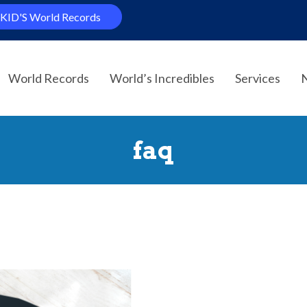
KID'S World Records
World Records
World’s Incredibles
Services
faq