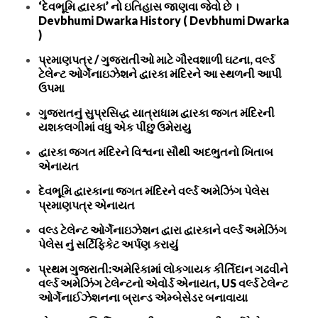
‘દેવભૂમિ દ્વારકા’ નો ઇતિહાસ જાણવા જેવો છે ।
Devbhumi Dwarka History ( Devbhumi Dwarka
)
પ્રમાણપત્ર / ગુજરાતીઓ માટે ગૌરવશાળી ઘટના, વર્લ્ડ
ટેલેન્ટ ઓર્ગેનાઇઝેશને દ્વારકા મંદિરને આ સ્થળની આપી
ઉપમા
ગુજરાતનું સુપ્રસિદ્ધ યાત્રાધામ દ્વારકા જગત મંદિરની
યશકલગીમાં વધુ એક પીંછુ ઉમેરાયુ
દ્વારકા જગત મંદિરને વિશ્વના સૌથી અદભુતનો ખિતાબ
એનાયત
દેવભૂમિ દ્વારકાના જગત મંદિરને વર્લ્ડ અમેઝિંગ પેલેસ
પ્રમાણપત્ર એનાયત
વલ્ડ ટેલેન્ટ ઓર્ગેનાઇઝેશન દ્વારા દ્વારકાને વર્લ્ડ અમેઝિંગ
પેલેસ નું સર્ટિફિકેટ અર્પણ કરાયું
પ્રથમ ગુજરાતી:અમેરિકામાં લોકગાયક કીર્તિદાન ગઢવીને
વર્લ્ડ અમેઝિંગ ટેલેન્ટનો એવોર્ડ એનાયત, US વર્લ્ડ ટેલેન્ટ
ઓર્ગેનાઈઝેશનના બ્રાન્ડ એમ્બેસેડર બનાવાયા