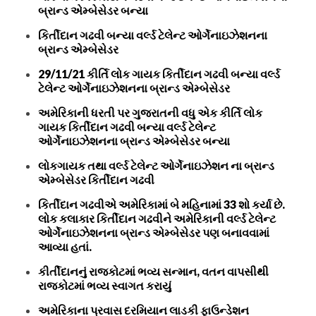
બ્રાન્ડ એમ્બેસેડર બન્યા
કિર્તીદાન ગઢવી બન્યા વર્લ્ડ ટેલેન્ટ ઓર્ગેનાઇઝેશનના
બ્રાન્ડ એમ્બેસેડર
29/11/21 કીર્તિ લોક ગાયક કિર્તીદાન ગઢવી બન્યા વર્લ્ડ
ટેલેન્ટ ઓર્ગેનાઇઝેશનના બ્રાન્ડ એમ્બેસેડર
અમેરિકાની ધરતી પર ગુજરાતની વધુ એક કીર્તિ લોક
ગાયક કિર્તીદાન ગઢવી બન્યા વર્લ્ડ ટેલેન્ટ
ઓર્ગેનાઇઝેશનના બ્રાન્ડ એમ્બેસેડર બન્યા
લોકગાયક તથા વર્લ્ડ ટેલેન્ટ ઓર્ગેનાઇઝેશન ના બ્રાન્ડ
એમ્બેસેડર કિર્તીદાન ગઢવી
કિર્તીદાન ગઢવીએ અમેરિકામાં બે મહિનામાં 33 શો કર્યા છે.
લોક કલાકાર કિર્તીદાન ગઢવીને અમેરિકાની વર્લ્ડ ટેલેન્ટ
ઓર્ગેનાઇઝેશનના બ્રાન્ડ એમ્બેસેડર પણ બનાવવામાં
આવ્યા હતાં.
કીર્તીદાનનું રાજકોટમાં ભવ્ય સન્માન, વતન વાપસીથી
રાજકોટમાં ભવ્ય સ્વાગત કરાયું
અમેરિકાના પ્રવાસ દરમિયાન લાડકી ફાઉન્ડેશન