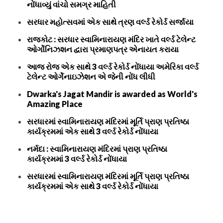
નોંધાવ્યું વાંચો સમગ્ર માહિતી
સરધાર મહોત્સવમાં એક સાથે ત્રણ વર્લ્ડ રેકોર્ડ સર્જાયા
રાજકોટ : સરધાર સ્વામિનારાયણ મંદિર ખાતે વર્લ્ડ ટેલેન્ટ
ઓર્ગોનિઝશન દ્વારા પ્રમાણપત્ર એનાયત કરાયા
આજ રોજ એક સાથે 3 વર્લ્ડ રેકોર્ડ નોંધાયા અમેરિકા વર્લ્ડ
ટેલેન્ટ ઓર્ગેનાઇઝેશન એ જેની નોંધ લીધી
Dwarka's Jagat Mandir is awarded as World's
Amazing Place
સરધારમાં સ્વામિનારાયણ મંદિરમાં મૂર્તિ પ્રાણ પ્રતિષ્ઠા
કાર્યક્રમમાં એક સાથે 3 વર્લ્ડ રેકોર્ડ નોંધાયા
નર્મદા : સ્વામિનારાયણ મંદિરમાં પ્રાણ પ્રતિષ્ઠા
કાર્યક્રમમાં 3 વર્લ્ડ રેકોર્ડ નોંધાયા
સરધારમાં સ્વામિનારાયણ મંદિરમાં મૂર્તિ પ્રાણ પ્રતિષ્ઠા
કાર્યક્રમમાં એક સાથે 3 વર્લ્ડ રેકોર્ડ નોંધાયા