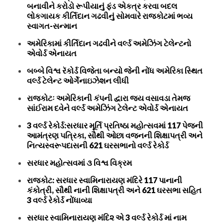
બનાવીને કરોડો રૂપીયાનું ફંડ એકત્ર કરવા બદલ
લોકગાયક કીર્તિદાન ગઢવીનું સોમવારે રાજકોટમાં ભવ્ય
સ્વાગત-સન્માન
અમેરિકામાં કીર્તિદાન ગઢવીને વર્લ્ડ અમેઝિંગ ટેલેન્ટનો
એવોર્ડ એનાયત
બબ્બે વિશ્વ રૅકોર્ડ વિજેતા બન્યો જેની નોંધ અમેરિકા સ્થિત
વર્લ્ડ ટેલેન્ટ ઓર્ગેનાઇઝેશન લીધી
રાજકોટઃ અમેરિકાની કંપની દ્વારા જય વસાવડા તેમજ
સાંઈરામ દવેને વર્લ્ડ અમેઝિંગ ટેલેન્ટ એવોર્ડ એનાયત
3 વર્લ્ડ રેકોર્ડ:સરધાર મૂર્તિ પ્રતિષ્ઠા મહોત્સવમાં 117 પેજની
આમંત્રણ પત્રિકા, સૌથી ઓછા વજનની શિક્ષાપત્રી અને
નિત્યસ્વરૂપદાસની 621 ઘરસભાનો વર્લ્ડ રેકોર્ડ
સરધાર મહોત્સવમાં ૩ વિશ્વ વિક્રમ
રાજકોટ: સરધાર સ્વામિનારાયણ મંદિરે 117 પાનાની
કંકોત્રી, સૌથી નાની શિક્ષાપત્રી અને 621 ઘરસભા સહિત
3 વર્લ્ડ રેકોર્ડ નોંધાવ્યા
સરધાર સ્વામિનારાયણ મંદિ૨ એ 3 વર્લ્ડ રેકોર્ડ માં નામ