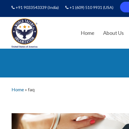
+91 9033543339
(India)
+1 (609) 510 9931
(USA)
Home
About Us
Home
»
faq