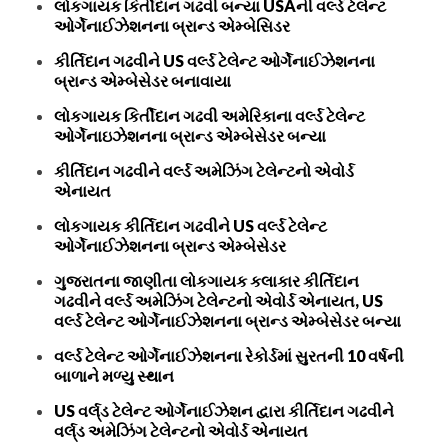
લોકગાયક કિર્તીદાન ગઢવી બન્યા USAની વર્લ્ડ ટેલેન્ટ
ઓર્ગેનાઈઝેશનના બ્રાન્ડ એમ્બેસિડર
કીર્તિદાન ગઢવીને US વર્લ્ડ ટેલેન્ટ ઓર્ગેનાઈઝેશનના
બ્રાન્ડ એમ્બેસેડર બનાવાયા
લોકગાયક કિર્તીદાન ગઢવી અમેરિકાના વર્લ્ડ ટેલેન્ટ
ઓર્ગેનાઇઝેશનના બ્રાન્ડ એમ્બેસેડર બન્યા
કીર્તિદાન ગઢવીને વર્લ્ડ અમેઝિંગ ટેલેન્ટનો એવોર્ડ
એનાયત
લોકગાયક કીર્તિદાન ગઢવીને US વર્લ્ડ ટેલેન્ટ
ઓર્ગેનાઈઝેશનના બ્રાન્ડ એમ્બેસેડર
ગુજરાતના જાણીતા લોકગાયક કલાકાર કીર્તિદાન
ગઢવીને વર્લ્ડ અમેઝિંગ ટેલેન્ટનો એવોર્ડ એનાયત, US
વર્લ્ડ ટેલેન્ટ ઓર્ગેનાઈઝેશનના બ્રાન્ડ એમ્બેસેડર બન્યા
વર્લ્ડ ટેલેન્ટ ઓર્ગેનાઈઝેશનના રેકોર્ડમાં સુરતની 10 વર્ષની
બાળાને મળ્યુ સ્થાન
US વર્લ્‌ડ ટેલેન્ટ ઓર્ગેનાઈઝેશન દ્વારા કીર્તિદાન ગઢવીને
વર્લ્‌ડ અમેઝિંગ ટેલેન્ટનો એવોર્ડ એનાયત