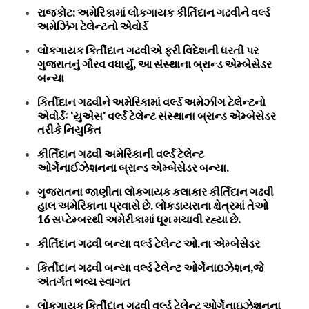
રાજકોટ: અમેરિકામાં લોકગાયક કીર્તિદાન ગઢવીને વર્લ્ડ
અમેઝિંગ ટેલેન્ટનો એવોર્ડ
લોકગાયક કિર્તીદાન ગઢવીએ ફરી વિદેશની ધરતી પર
ગુજરાતનું ગૌરવ વધાર્યું, આ સંસ્થાના બ્રાન્ડ એમ્બેસેડર
બન્યા
કિર્તીદાન ગઢવીને અમેરિકામાં વર્લ્ડ અમેઝીંગ ટેલેન્ટનો
એવોર્ડઃ 'યુએસ' વર્લ્ડ ટેલેન્ટ સંસ્થાના બ્રાન્ડ એમ્બેસેડર
તરીકે નિયુકિત
કીર્તિદાન ગઢવી અમેરિકાની વર્લ્ડ ટેલેન્ટ
ઓર્ગેનાઈઝેશનના બ્રાન્ડ એમ્બેસેડર બન્યા.
ગુજરાતના જાણીતા લોકગાયક કલાકાર કીર્તિદાન ગઢવી
હાલ અમેરિકાના પ્રવાસે છે. લોકડાયરાના ક્ષેત્રમાં તેઓ
16 સપ્ટેમ્બરથી અમેરીકામાં ધૂમ મચાવી રહ્યા છે.
કીર્તિદાન ગઢવી બન્યા વર્લ્ડ ટેલેન્ટ ઓ.ના એમ્બેસેડર
કિર્તીદાન ગઢવી બન્યા વર્લ્ડ ટેલેન્ટ ઓર્ગેનાઇઝેશન,જે
અંતર્ગત ભવ્ય સ્વાગત
લોકગાયક કિર્તીદાન ગઢવી વર્લ્ડ ટેલેન્ટ ઓર્ગેનાઇઝેશનના