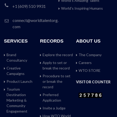
World’s Amazing Talent
+1 (609) 510 9931
World’s Inspiring Humans
connect@worldtalentorg.
com
SERVICES
RECORDS
ABOUT US
Brand
Explore the record
The Company
Consultancy
Apply to set or
Careers
Creative
break the record
WTO STORE
Campaigns
Procedure to set
Product Launch
or break the
VISITOR COUNTER
record
Tourism
Destination
Preferred
Marketing &
Application
Community
Invite a Judge
Engagement
How WTO World