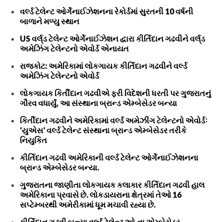
વર્લ્ડ ટેલેન્ટ ઓર્ગેનાઈઝેશનના રેકોર્ડમાં સુરતની 10 વર્ષની
બાળાને મળ્યુ સ્થાન
US વર્લ્‌ડ ટેલેન્ટ ઓર્ગેનાઈઝેશન દ્વારા કીર્તિદાન ગઢવીને વર્લ્‌ડ
અમેઝિંગ ટેલેન્ટનો એવોર્ડ એનાયત
રાજકોટ: અમેરિકામાં લોકગાયક કીર્તિદાન ગઢવીને વર્લ્ડ
અમેઝિંગ ટેલેન્ટનો એવોર્ડ
લોકગાયક કિર્તીદાન ગઢવીએ ફરી વિદેશની ધરતી પર ગુજરાતનું
ગૌરવ વધાર્યું, આ સંસ્થાના બ્રાન્ડ એમ્બેસેડર બન્યા
કિર્તીદાન ગઢવીને અમેરિકામાં વર્લ્ડ અમેઝીંગ ટેલેન્ટનો એવોર્ડઃ
'યુએસ' વર્લ્ડ ટેલેન્ટ સંસ્થાના બ્રાન્ડ એમ્બેસેડર તરીકે
નિયુકિત
કીર્તિદાન ગઢવી અમેરિકાની વર્લ્ડ ટેલેન્ટ ઓર્ગેનાઈઝેશનના
બ્રાન્ડ એમ્બેસેડર બન્યા.
ગુજરાતના જાણીતા લોકગાયક કલાકાર કીર્તિદાન ગઢવી હાલ
અમેરિકાના પ્રવાસે છે. લોકડાયરાના ક્ષેત્રમાં તેઓ 16
સપ્ટેમ્બરથી અમેરીકામાં ધૂમ મચાવી રહ્યા છે.
કીર્તિદાન ગઢવી બન્યા વર્લ્ડ ટેલેન્ટ ઓ.ના એમ્બેસેડર