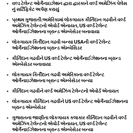
વલ્ડ ટેલેન્ટ ઓર્ગેનાઇઝેશન દ્વારા દ્વારકાને વર્લ્ડ અમેઝિંગ પેલેસ
નું સર્ટિફિકેટ અર્પણ કરાયું
પ્રથમ ગુજરાતી:અમેરિકામાં લોકગાયક કીર્તિદાન ગઢવીને વર્લ્ડ
અમેઝિંગ ટેલેન્ટનો એવોર્ડ એનાયત, US વર્લ્ડ ટેલેન્ટ
ઓર્ગેનાઈઝેશનના બ્રાન્ડ એમ્બેસેડર બનાવાયા
લોકગાયક કિર્તીદાન ગઢવી બન્યા USAની વર્લ્ડ ટેલેન્ટ
ઓર્ગેનાઈઝેશનના બ્રાન્ડ એમ્બેસિડર
કીર્તિદાન ગઢવીને US વર્લ્ડ ટેલેન્ટ ઓર્ગેનાઈઝેશનના બ્રાન્ડ
એમ્બેસેડર બનાવાયા
લોકગાયક કિર્તીદાન ગઢવી અમેરિકાના વર્લ્ડ ટેલેન્ટ
ઓર્ગેનાઇઝેશનના બ્રાન્ડ એમ્બેસેડર બન્યા
કીર્તિદાન ગઢવીને વર્લ્ડ અમેઝિંગ ટેલેન્ટનો એવોર્ડ એનાયત
લોકગાયક કીર્તિદાન ગઢવીને US વર્લ્ડ ટેલેન્ટ ઓર્ગેનાઈઝેશનના
બ્રાન્ડ એમ્બેસેડર
ગુજરાતના જાણીતા લોકગાયક કલાકાર કીર્તિદાન ગઢવીને વર્લ્ડ
અમેઝિંગ ટેલેન્ટનો એવોર્ડ એનાયત, US વર્લ્ડ ટેલેન્ટ
ઓર્ગેનાઈઝેશનના બ્રાન્ડ એમ્બેસેડર બન્યા