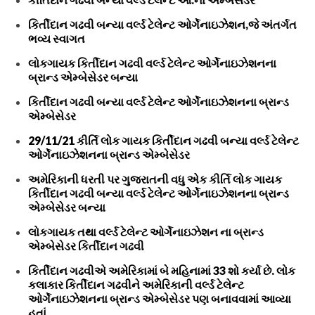
કિર્તીદાન ગઢવી બન્યા વર્લ્ડ ટેલેન્ટ ઓર્ગેનાઇઝેશન,જે અંતર્ગત
ભવ્ય સ્વાગત
લોકગાયક કિર્તીદાન ગઢવી વર્લ્ડ ટેલેન્ટ ઓર્ગેનાઇઝેશનના
બ્રાન્ડ એમ્બેસેડર બન્યા
કિર્તીદાન ગઢવી બન્યા વર્લ્ડ ટેલેન્ટ ઓર્ગેનાઇઝેશનના બ્રાન્ડ
એમ્બેસેડર
29/11/21 કીર્તિ લોક ગાયક કિર્તીદાન ગઢવી બન્યા વર્લ્ડ ટેલેન્ટ
ઓર્ગેનાઇઝેશનના બ્રાન્ડ એમ્બેસેડર
અમેરિકાની ધરતી પર ગુજરાતની વધુ એક કીર્તિ લોક ગાયક
કિર્તીદાન ગઢવી બન્યા વર્લ્ડ ટેલેન્ટ ઓર્ગેનાઇઝેશનના બ્રાન્ડ
એમ્બેસેડર બન્યા
લોકગાયક તથા વર્લ્ડ ટેલેન્ટ ઓર્ગેનાઇઝેશન ના બ્રાન્ડ
એમ્બેસેડર કિર્તીદાન ગઢવી
કિર્તીદાન ગઢવીએ અમેરિકામાં બે મહિનામાં 33 શો કર્યા છે. લોક
કલાકાર કિર્તીદાન ગઢવીને અમેરિકાની વર્લ્ડ ટેલેન્ટ
ઓર્ગેનાઇઝેશનના બ્રાન્ડ એમ્બેસેડર પણ બનાવવામાં આવ્યા
હતાં.