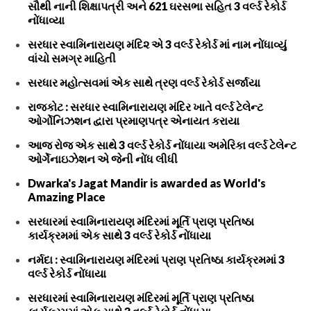
સૌથી નાની શિક્ષાપત્રી અને 621 ઘરસભા સહિત 3 વર્લ્ડ રેકોર્ડ
નોંધાવ્યા
સરધાર સ્વામિનારાયણ મંદિ૨ એ 3 વર્લ્ડ રેકોર્ડ માં નામ નોંધાવ્યું
વાંચો સમગ્ર માહિતી
સરધાર મહોત્સવમાં એક સાથે ત્રણ વર્લ્ડ રેકોર્ડ સર્જાયા
રાજકોટ : સરધાર સ્વામિનારાયણ મંદિર ખાતે વર્લ્ડ ટેલેન્ટ
ઓર્ગોનિઝશન દ્વારા પ્રમાણપત્ર એનાયત કરાયા
આજ રોજ એક સાથે 3 વર્લ્ડ રેકોર્ડ નોંધાયા અમેરિકા વર્લ્ડ ટેલેન્ટ
ઓર્ગેનાઇઝેશન એ જેની નોંધ લીધી
Dwarka's Jagat Mandir is awarded as World's
Amazing Place
સરધારમાં સ્વામિનારાયણ મંદિરમાં મૂર્તિ પ્રાણ પ્રતિષ્ઠા
કાર્યક્રમમાં એક સાથે 3 વર્લ્ડ રેકોર્ડ નોંધાયા
નર્મદા : સ્વામિનારાયણ મંદિરમાં પ્રાણ પ્રતિષ્ઠા કાર્યક્રમમાં 3
વર્લ્ડ રેકોર્ડ નોંધાયા
સરધારમાં સ્વામિનારાયણ મંદિરમાં મૂર્તિ પ્રાણ પ્રતિષ્ઠા