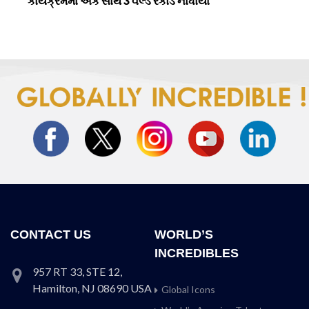
કાર્યક્રમમાં એક સાથે 3 વર્લ્ડ રેકોર્ડ નોંધાયા
CONTACT US
WORLD’S
INCREDIBLES
957 RT 33, STE 12,
Hamilton, NJ 08690 USA
Global Icons