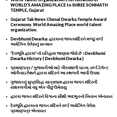
WORLD’S AMAZING PLACE to SHREE SONMATH
TEMPLE, Gujarat
Gujarat Tak News Chenal Dwarka Temple Award
Ceremony. World Amazing Place world talent
organization.
Devbhumi Dwarka: દ્વારકાના જગતમંદિરને મળ્યું વર્લ્ડ
અમેઝિંગ પેલેસનું સન્માન
‘દેવભૂમિ દ્વારકા’ નો ઇતિહાસ જાણવા જેવો છે । Devbhumi
Dwarka History ( Devbhumi Dwarka )
પ્રમાણપત્ર / ગુજરાતીઓ માટે ગૌરવશાળી ઘટના, વર્લ્ડ ટેલેન્ટ
ઓર્ગેનાઇઝેશને દ્વારકા મંદિરને આ સ્થળની આપી ઉપમા
ગુજરાતનું સુપ્રસિદ્ધ યાત્રાધામ દ્વારકા જગત મંદિરની
યશકલગીમાં વધુ એક પીંછુ ઉમેરાયુ
દ્વારકા જગત મંદિરને વિશ્વના સૌથી અદભુતનો ખિતાબ એનાયત
દેવભૂમિ દ્વારકાના જગત મંદિરને વર્લ્ડ અમેઝિંગ પેલેસ
પ્રમાણપત્ર એનાયત