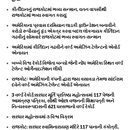
કીર્તીદાનનું રાજકોટમાં ભવ્ય સન્માન, વતન વાપસીથી
રાજકોટમાં ભવ્ય સ્વાગત કરાયું
અમેરિકાના પ્રવાસ દરમિયાન લાડકી ફાઉન્ડેશન બનાવીને
કરોડો રૂપીયાનું ફંડ એકત્ર કરવા બદલ લોકગાયક કીર્તિદાન
ગઢવીનું સોમવારે રાજકોટમાં ભવ્ય સ્વાગત-સન્માન
અમેરિકામાં કીર્તિદાન ગઢવીને વર્લ્ડ અમેઝિંગ ટેલેન્ટનો એવોર્ડ
એનાયત
બબ્બે વિશ્વ રૅકોર્ડ વિજેતા બન્યો જેની નોંધ અમેરિકા સ્થિત વર્લ્ડ
ટેલેન્ટ ઓર્ગેનાઇઝેશન લીધી
રાજકોટઃ અમેરિકાની કંપની દ્વારા જય વસાવડા તેમજ સાંઈરામ
દવેને વર્લ્ડ અમેઝિંગ ટેલેન્ટ એવોર્ડ એનાયત
3 વર્લ્ડ રેકોર્ડ:સરધાર મૂર્તિ પ્રતિષ્ઠા મહોત્સવમાં 117 પેજની
આમંત્રણ પત્રિકા, સૌથી ઓછા વજનની શિક્ષાપત્રી અને
નિત્યસ્વરૂપદાસની 621 ઘરસભાનો વર્લ્ડ રેકોર્ડ
સરધાર મહોત્સવમાં ૩ વિશ્વ વિક્રમ
રાજકોટ: સરધાર સ્વામિનારાયણ મંદિરે 117 પાનાની કંકોત્રી,